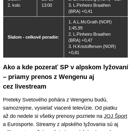
2. kolo
13:00
3. L.Pinheiro Braathen
(BRA) +0,41
1. A.L.McGrath (NOR)
1:45,99
2. L.Pinheiro Braathen
Slalom - celkové poradie:
(BRA) +0,47
3. H.Kristoffersen (NOR)
+0,81
Ako a kde pozerať SP v alpskom lyžovaní
– priamy prenos z Wengenu aj
cez livestream
Preteky Svetového pohára z Wengenu budú,
samozrejme, vysielať viaceré televízie. Od piatku
až do nedele si všetky prenosy pozriete na
JOJ Šport
a Eurosporte. Streamy z alpského lyžovania sú aj