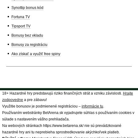
Synottip bonus kód
Fortuna TV
Tipsport TV
Bonusy bez vkladu
Bonusy za registráciu
Ako získať a využiť free spiny
18+ Hazardné hry predstavujú riziko finančných strát a vzniku závislosti.
Hrajte
zodpovedne
a pre zábavu!
Využitie bonusov je podmienené registráciou –
informácie tu
.
Používaním webstránky BetArena.sk vyjadrujete súhlas s používaním cookies v
súlade s nastavením vášho prehliadača.
Na webových stránkach https://www.betarena.sk/ nie sú prevádzkované
hazardné hry ani tu neprebieha sprostredkovanie akýchkoľvek platieb.