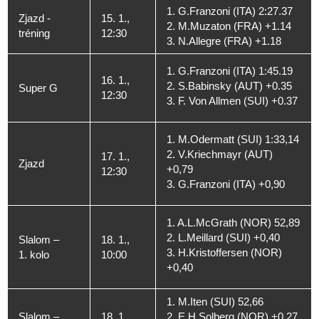
1. G.Franzoni (ITA) 2:27.37
Zjazd -
15. 1.,
2. M.Muzaton (FRA) +1.14
tréning
12:30
3. N.Allegre (FRA) +1.18
1. G.Franzoni (ITA) 1:45.19
16. 1.,
2. S.Babinsky (AUT) +0.35
Super G
12:30
3. F. Von Allmen (SUI) +0.37
1. M.Odermatt (SUI) 1:33,14
2. V.Kriechmayr (AUT)
17. 1.,
Zjazd
+0,79
12:30
3. G.Franzoni (ITA) +0,90
1. A.L.McGrath (NOR) 52,89
2. L.Meillard (SUI) +0,40
Slalom –
18. 1.,
3. H.Kristoffersen (NOR)
1. kolo
10:00
+0,40
1. M.Iten (SUI) 52,66
Slalom –
18. 1.,
2. E.H.Solberg (NOR) +0,27