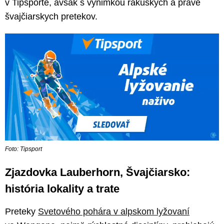
v Tipsporte, avšak s výnimkou rakúskych a práve
švajčiarskych pretekov.
Foto: Tipsport
Zjazdovka Lauberhorn, Švajčiarsko:
história lokality a trate
Preteky
Svetového pohára v alpskom lyžovaní