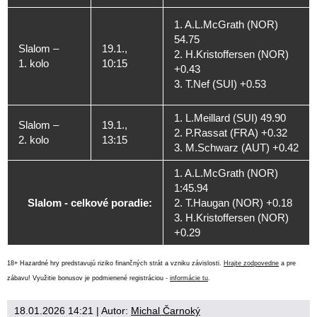
1. A.L.McGrath (NOR)
54.75
Slalom –
19.1.,
2. H.Kristoffersen (NOR)
1. kolo
10:15
+0.43
3. T.Nef (SUI) +0.53
1. L.Meillard (SUI) 49.90
Slalom –
19.1.,
2. P.Rassat (FRA) +0.32
2. kolo
13:15
3. M.Schwarz (AUT) +0.42
1. A.L.McGrath (NOR)
1:45.94
Slalom - celkové poradie:
2. T.Haugan (NOR) +0.18
3. H.Kristoffersen (NOR)
+0.29
18+ Hazardné hry predstavujú riziko finančných strát a vzniku závislosti.
Hrajte zodpovedne
a pre
zábavu! Využitie bonusov je podmienené registráciou -
informácie tu
.
18.01.2026 14:21
| Autor:
Michal Čarnoký