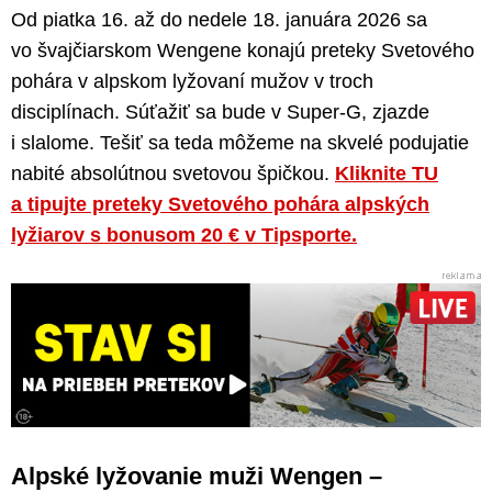
Od piatka 16. až do nedele 18. januára 2026 sa
vo švajčiarskom Wengene konajú preteky Svetového
pohára v alpskom lyžovaní mužov v troch
disciplínach. Súťažiť sa bude v Super-G, zjazde
i slalome. Tešiť sa teda môžeme na skvelé podujatie
nabité absolútnou svetovou špičkou.
Kliknite TU
a tipujte preteky Svetového pohára alpských
lyžiarov s bonusom 20 € v Tipsporte.
Alpské lyžovanie muži Wengen –