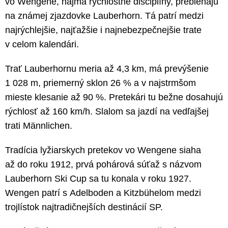
vo Wengene, najmä rýchlostné disciplíny, prebiehajú
na známej zjazdovke Lauberhorn. Tá patrí medzi
najrýchlejšie, najťažšie i najnebezpečnejšie trate
v celom kalendári.
Trať Lauberhornu meria až 4,3 km, má prevýšenie
1 028 m, priemerný sklon 26 % a v najstrmšom
mieste klesanie až 90 %. Pretekári tu bežne dosahujú
rýchlosť až 160 km/h. Slalom sa jazdí na vedľajšej
trati Männlichen.
Tradícia lyžiarskych pretekov vo Wengene siaha
až do roku 1912, prvá pohárová súťaž s názvom
Lauberhorn Ski Cup sa tu konala v roku 1927.
Wengen patrí s Adelboden a Kitzbühelom medzi
trojlístok najtradičnejších destinácií SP.