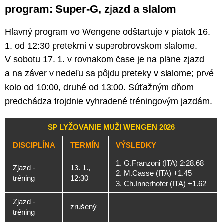
program: Super-G, zjazd a slalom
Hlavný program vo Wengene odštartuje v piatok 16.
1. od 12:30 pretekmi v superobrovskom slalome.
V sobotu 17. 1. v rovnakom čase je na pláne zjazd
a na záver v nedeľu sa pôjdu preteky v slalome; prvé
kolo od 10:00, druhé od 13:00. Súťažným dňom
predchádza trojdnie vyhradené tréningovým jazdám.
SP LYŽOVANIE MUŽI WENGEN 2026
DISCIPLÍNA
TERMÍN
VÝSLEDKY
1. G.Franzoni (ITA) 2:28.68
Zjazd -
13. 1.,
2. M.Casse (ITA) +1.45
tréning
12:30
3. Ch.Innerhofer (ITA) +1.62
Zjazd -
zrušený
–
tréning