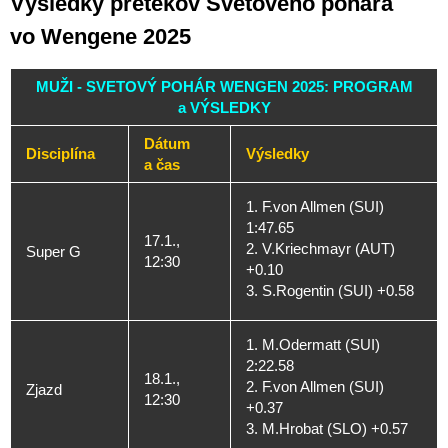
Výsledky pretekov Svetového pohára
vo Wengene 2025
MUŽI - SVETOVÝ POHÁR WENGEN 2025: PROGRAM
a VÝSLEDKY
Dátum
Disciplína
Výsledky
a čas
1. F.von Allmen (SUI)
1:47.65
17.1.,
2. V.Kriechmayr (AUT)
Super G
12:30
+0.10
3. S.Rogentin (SUI) +0.58
1. M.Odermatt (SUI)
2:22.58
18.1.,
2. F.von Allmen (SUI)
Zjazd
12:30
+0.37
3. M.Hrobat (SLO) +0.57