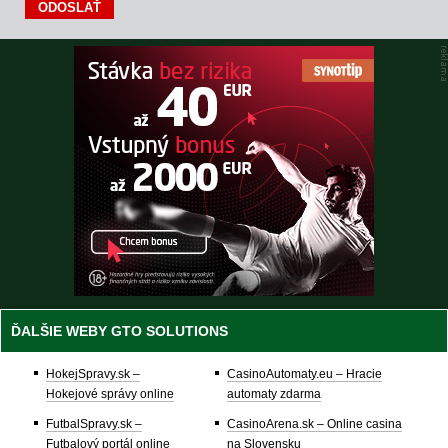
ĎALŠIE WEBY GTO SOLUTIONS
HokejSpravy.sk –
CasinoAutomaty.eu – Hracie
Hokejové správy online
automaty zdarma
FutbalSpravy.sk –
CasinoArena.sk – Online casina
Futbalový portál online
na Slovensku