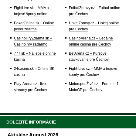
FightLive.sk – MMA a
FotbalZpravy.cz – Futbal online
bojové športy online
pre Čechov
PokerOnline.sk – Online
HokejZpravy.cz – Hokej online
poker zdarma
pre Čechov
CasinoHryZdarma.sk –
CasinoArena.cz – Legálne
Casino hry zadarmo
online casina pre Čechov
777.sk – Najlepšie online
BetArena.cz – Kurzové
kasína
stávkovanie pre Čechov
24casino.sk – Online SK
Fight-Live.cz – MMA a bojové
casina
športy pre Čechov
Play-Arena.cz - live
MotorsportŽivě.cz – Formule 1,
streamy pre Čechov
MotoGP pre Čechov
DÔLEŽITÉ INFORMÁCIE
Aktuálne August 2026