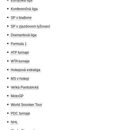
Európska liga
Konferenčná liga
SP v biatlone
SP v zjazdovom lyžovaní
Diamantová liga
Formula 1
ATP turnaje
WTA turnaje
Hokejová extraliga
MS v hokeji
Veľká Pardubická
MotoGP
World Snooker Tour
PDC turnaje
NHL