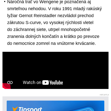
Náročná trať vo Wengene je poznačená aj
smrteľnou nehodou. V roku 1991 mladý rakúský
lyžiar Gernot Reinstadler nezvládol prechod
zákrutou S-curve, vo vysokej rýchlosti vletel
do záchrannej siete, utrpel mnohopočetné
zranenia dolných končatín a krátko po prevoze
do nemocnice zomrel na vnútorne krvácanie.