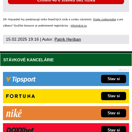
Chcem 40 € stávku bez rizika
18+ Hazardné hry predstavujú riziko finančných strát a vzniku závislosti.
Hrajte zodpovedne
a pre
zábavu! Využitie bonusov je podmienené registráciou -
informácie tu
.
15.02.2025 19:16
| Autor:
Patrik Heriban
STÁVKOVÉ KANCELÁRIE
Stav si
Stav si
Stav si
Stav si