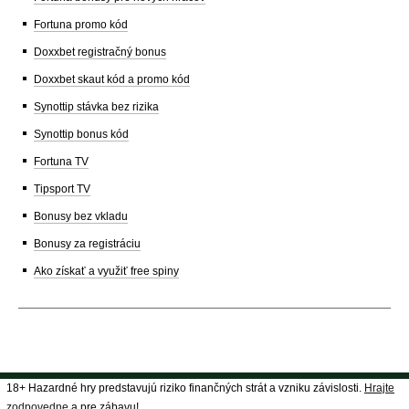
Fortuna promo kód
Doxxbet registračný bonus
Doxxbet skaut kód a promo kód
Synottip stávka bez rizika
Synottip bonus kód
Fortuna TV
Tipsport TV
Bonusy bez vkladu
Bonusy za registráciu
Ako získať a využiť free spiny
18+ Hazardné hry predstavujú riziko finančných strát a vzniku závislosti.
Hrajte
zodpovedne
a pre zábavu!