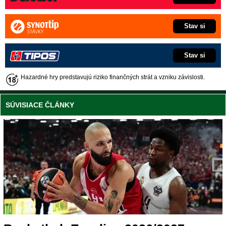
Stav si
Stav si
Hazardné hry predstavujú riziko finančných strát a vzniku závislosti.
SÚVISIACE ČLÁNKY