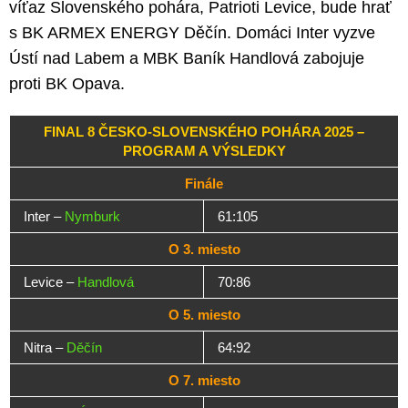
víťaz Slovenského pohára, Patrioti Levice, bude hrať
s BK ARMEX ENERGY Děčín. Domáci Inter vyzve
Ústí nad Labem a MBK Baník Handlová zabojuje
proti BK Opava.
FINAL 8 ČESKO-SLOVENSKÉHO POHÁRA 2025 –
PROGRAM A VÝSLEDKY
Finále
Inter –
Nymburk
61:105
O 3. miesto
Levice –
Handlová
70:86
O 5. miesto
Nitra –
Děčín
64:92
O 7. miesto