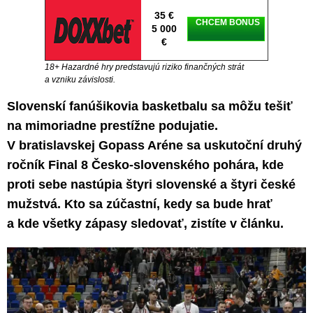
35 €
CHCEM BONUS
5 000
€
18+ Hazardné hry predstavujú riziko finančných strát
a vzniku závislosti.
Slovenskí fanúšikovia basketbalu sa môžu tešiť
na mimoriadne prestížne podujatie.
V bratislavskej Gopass Aréne sa uskutoční druhý
ročník Final 8 Česko-slovenského pohára, kde
proti sebe nastúpia štyri slovenské a štyri české
mužstvá. Kto sa zúčastní, kedy sa bude hrať
a kde všetky zápasy sledovať, zistíte v článku.