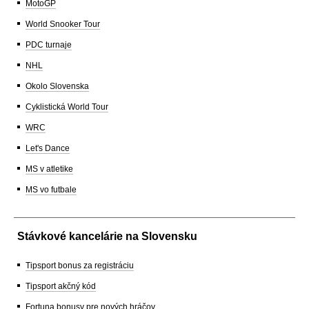
MotoGP
World Snooker Tour
PDC turnaje
NHL
Okolo Slovenska
Cyklistická World Tour
WRC
Let's Dance
MS v atletike
MS vo futbale
Stávkové kancelárie na Slovensku
Tipsport bonus za registráciu
Tipsport akčný kód
Fortuna bonusy pre nových hráčov