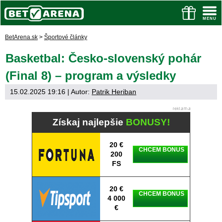
BetArena.sk
>
Športové články
Basketbal: Česko-slovenský pohár
(Final 8) – program a výsledky
15.02.2025 19:16
| Autor:
Patrik Heriban
Získaj najlepšie
BONUSY!
20 €
CHCEM BONUS
200
FS
20 €
CHCEM BONUS
4 000
€