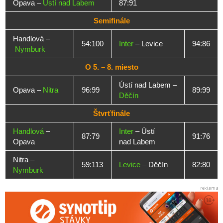
Opava –
Ústí nad Labem
87:91
Semifinále
Handlová –
54:100
Inter
– Levice
94:86
Nymburk
O 5. – 8. miesto
Ústí nad Labem –
Opava –
Nitra
96:99
89:99
Děčín
Štvrťfinále
Handlová
–
Inter
– Ústí
87:79
91:76
Opava
nad Labem
Nitra –
59:113
Levice
– Děčín
82:80
Nymburk