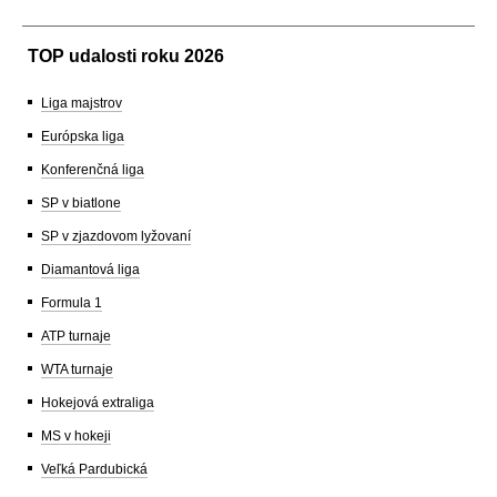
TOP udalosti roku 2026
Liga majstrov
Európska liga
Konferenčná liga
SP v biatlone
SP v zjazdovom lyžovaní
Diamantová liga
Formula 1
ATP turnaje
WTA turnaje
Hokejová extraliga
MS v hokeji
Veľká Pardubická