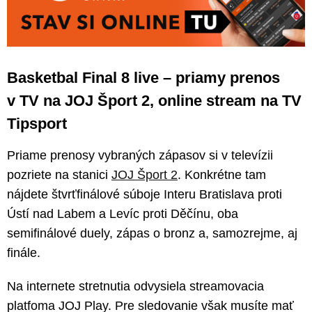
Basketbal Final 8 live – priamy prenos
v TV na JOJ Šport 2, online stream na TV
Tipsport
Priame prenosy vybraných zápasov si v televízii
pozriete na stanici
JOJ Šport 2
. Konkrétne tam
nájdete štvrťfinálové súboje Interu Bratislava proti
Ústí nad Labem a Levíc proti Děčínu, oba
semifinálové duely, zápas o bronz a, samozrejme, aj
finále.
Na internete stretnutia odvysiela streamovacia
platfoma JOJ Play. Pre sledovanie však musíte mať