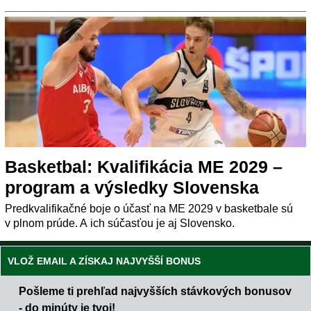
Basketbal: Kvalifikácia ME 2029 –
program a výsledky Slovenska
Predkvalifikačné boje o účasť na ME 2029 v basketbale sú
v plnom prúde. A ich súčasťou je aj Slovensko.
VLOŽ EMAIL A ZÍSKAJ NAJVYŠŠÍ BONUS
Pošleme ti prehľad najvyšších stávkových bonusov
- do minúty je tvoj!