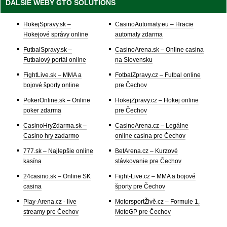
ĎALŠIE WEBY GTO SOLUTIONS
HokejSpravy.sk –
CasinoAutomaty.eu – Hracie
Hokejové správy online
automaty zdarma
FutbalSpravy.sk –
CasinoArena.sk – Online casina
Futbalový portál online
na Slovensku
FightLive.sk – MMA a
FotbalZpravy.cz – Futbal online
bojové športy online
pre Čechov
PokerOnline.sk – Online
HokejZpravy.cz – Hokej online
poker zdarma
pre Čechov
CasinoHryZdarma.sk –
CasinoArena.cz – Legálne
Casino hry zadarmo
online casina pre Čechov
777.sk – Najlepšie online
BetArena.cz – Kurzové
kasína
stávkovanie pre Čechov
24casino.sk – Online SK
Fight-Live.cz – MMA a bojové
casina
športy pre Čechov
Play-Arena.cz - live
MotorsportŽivě.cz – Formule 1,
streamy pre Čechov
MotoGP pre Čechov