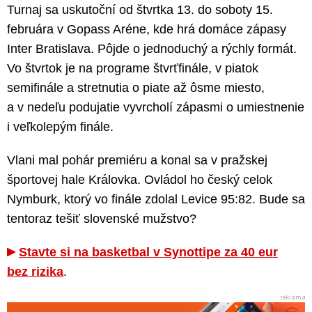
Turnaj sa uskutoční od štvrtka 13. do soboty 15.
februára v Gopass Aréne, kde hrá domáce zápasy
Inter Bratislava. Pôjde o jednoduchý a rýchly formát.
Vo štvrtok je na programe štvrťfinále, v piatok
semifinále a stretnutia o piate až ôsme miesto,
a v nedeľu podujatie vyvrcholí zápasmi o umiestnenie
i veľkolepým finále.
Vlani mal pohár premiéru a konal sa v pražskej
športovej hale Královka. Ovládol ho český celok
Nymburk, ktorý vo finále zdolal Levice 95:82. Bude sa
tentoraz tešiť slovenské mužstvo?
Stavte si na basketbal v Synottipe za 40 eur
bez rizika
.