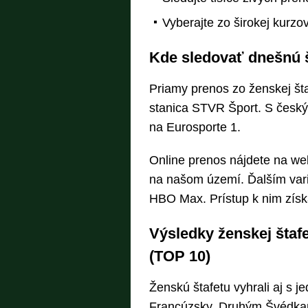
Vyberajte zo širokej kurzo
Kde sledovať dnešnú š
Priamy prenos zo ženskej št
stanica STVR Šport. S český
na Eurosporte 1.
Online prenos nájdete na web
na našom území. Ďalším vari
HBO Max. Prístup k nim získ
Výsledky ženskej štaf
(TOP 10)
Ženskú štafetu vyhrali aj s
Francúzsky. Druhým Švédkam