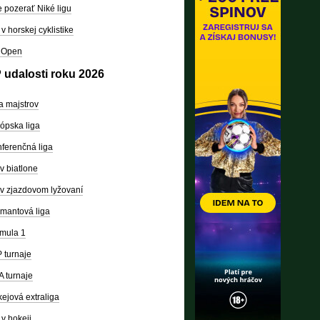
 pozerať Niké ligu
v horskej cyklistike
 Open
 udalosti roku 2026
a majstrov
ópska liga
ferenčná liga
v biatlone
v zjazdovom lyžovaní
mantová liga
mula 1
 turnaje
 turnaje
ejová extraliga
v hokeji