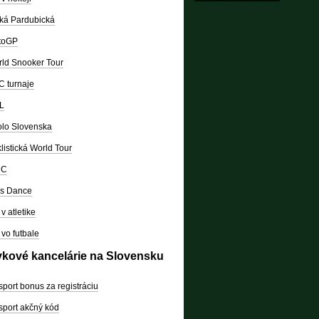
ká Pardubická
toGP
ld Snooker Tour
 turnaje
L
lo Slovenska
listická World Tour
RC
's Dance
v atletike
vo futbale
vkové kancelárie na Slovensku
sport bonus za registráciu
sport akčný kód