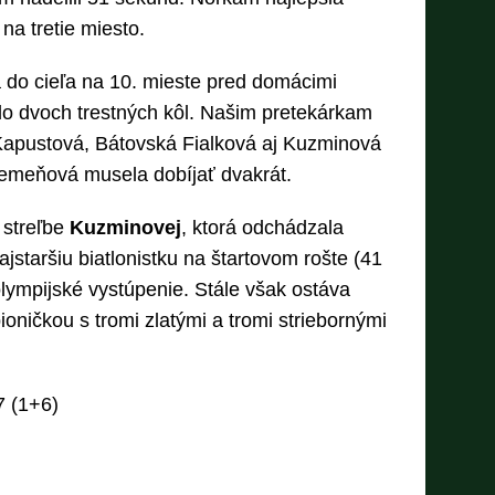
 na tretie miesto.
do cieľa na 10. mieste pred domácimi
 do dvoch trestných kôl. Našim pretekárkam
, Kapustová, Bátovská Fialková aj Kuzminová
 Remeňová musela dobíjať dvakrát.
 streľbe
Kuzminovej
, ktorá odchádzala
ajstaršiu biatlonistku na štartovom rošte (41
olympijské vystúpenie. Stále však ostáva
ničkou s tromi zlatými a tromi striebornými
7 (1+6)