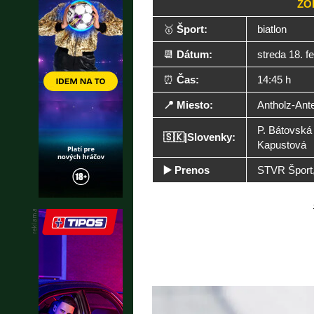
ZO
🥇
Šport:
biatlon
📆
Dátum:
streda 18. f
⏰
Čas:
14:45 h
📍 Miesto:
Antholz-Ante
P. Bátovská
🇸🇰|Slovenky:
Kapustová
▶️ Prenos
STVR Šport,