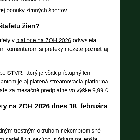
vej ponuky zimných športov.
tafetu žien?
afety v
biatlone na ZOH 2026
odvysiela
m komentárom si preteky môžete pozrieť aj
e STVR, ktorý je však prístupný len
antom je aj platená streamovacia platforma
ate za mesačné predplatné vo výške 9,99 €.
ety na ZOH 2026 dnes 18. februára
 jedným trestným okruhom nekompromisné
 nadelili 51 sekúnd. Nórkam najlepšia