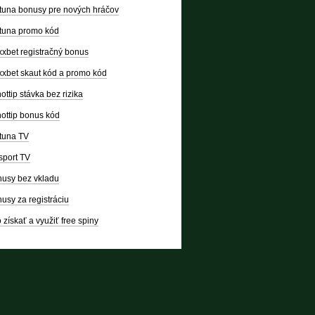
tuna bonusy pre nových hráčov
tuna promo kód
xbet registračný bonus
xbet skaut kód a promo kód
ottip stávka bez rizika
ottip bonus kód
tuna TV
sport TV
usy bez vkladu
usy za registráciu
 získať a využiť free spiny