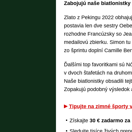
Zabojujú naše biatlonistky
Zlato z Pekingu 2022 obhajujú
postavia len dve sestry Oebe
rozhodne Francúzsky so Jean
medailovú zbierku. Simon tu 
zo šprintu doplní Camille Be
Ďalšími top favoritkami sú Nó
v dvoch štafetách na druhom
Naše biatlonistky obsadili te
Zopakujú podobný výsledok a
Tipujte na zimné športy v
Získajte
30 € zadarmo za 
Sledujte tisíce živých pre