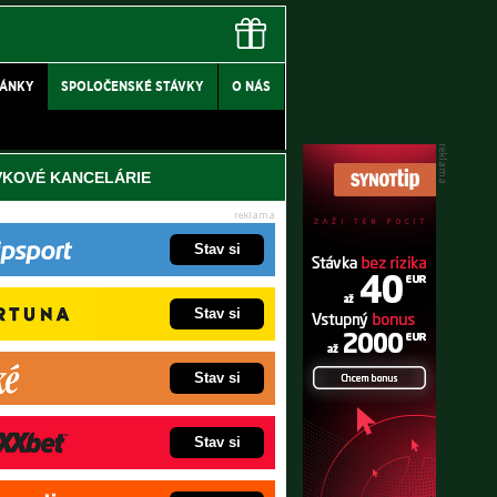
LÁNKY
SPOLOČENSKÉ STÁVKY
O NÁS
VKOVÉ KANCELÁRIE
Stav si
Stav si
Stav si
Stav si