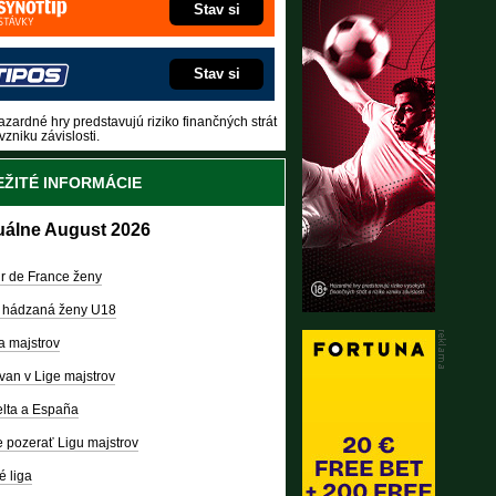
Stav si
Stav si
zardné hry predstavujú riziko finančných strát
vzniku závislosti.
ŽITÉ INFORMÁCIE
uálne August 2026
r de France ženy
 hádzaná ženy U18
a majstrov
van v Lige majstrov
lta a España
 pozerať Ligu majstrov
é liga