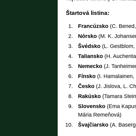
Štartová listina:
Francúzsko
(C. Bened,
Nórsko
(M. K. Johansen,
Švédsko
(L. Gestblom,
Taliansko
(H. Auchentall
Nemecko
(J. Tanheimer,
Fínsko
(I. Hamalainen, 
Česko
(J. Jislova, L. C
Rakúsko
(Tamara Steine
Slovensko
(Ema Kapust
Mária Remeňová)
Švajčiarsko
(A. Baserga