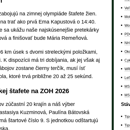
m
Veľ
zabojujú na zimnej olympiáde štafete žien.
Mo
 na trať ako prvá Ema Kapustová o 14:40.
Wor
ke sa ukážu naše najskúsenejšie pretekárky
PDC
ová a finišovať bude Mária Remeňová.
NH
 6 km úsek s dvomi streleckými položkami,
Oko
 K dispozícii má tri dobíjania, ak jej však aj
Cyk
bojov zostane čierny terčík, musí ísť
W
la, ktoré trvá približne 20 až 25 sekúnd.
Let
MS 
skej štafete na ZOH 2026
MS 
v zúčastní 20 krajín a náš výber
Stá
astasiya Kuzminová, Paulína Bátovská
Tip
 štartové číslo 9. S jednotkou odštartujú
Tip
zska.