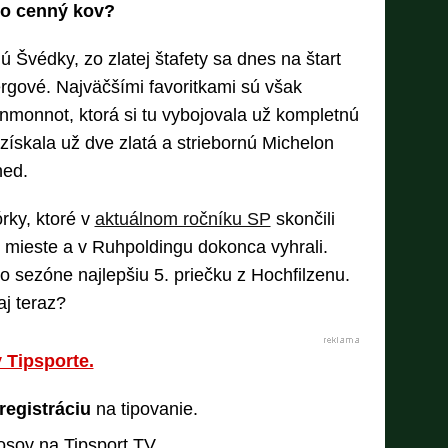
 o cenný kov?
 Švédky, zo zlatej štafety sa dnes na štart
rgové. Najväčšími favoritkami sú však
monnot, ktorá si tu vybojovala už kompletnú
získala už dve zlatá a striebornú Michelon
ned.
rky, ktoré v
aktuálnom ročníku SP
skončili
 mieste a v Ruhpoldingu dokonca vyhrali.
jto sezóne najlepšiu 5. priečku z Hochfilzenu.
j teraz?
 Tipsporte.
registráciu
na tipovanie.
nosov na Tipsport TV.