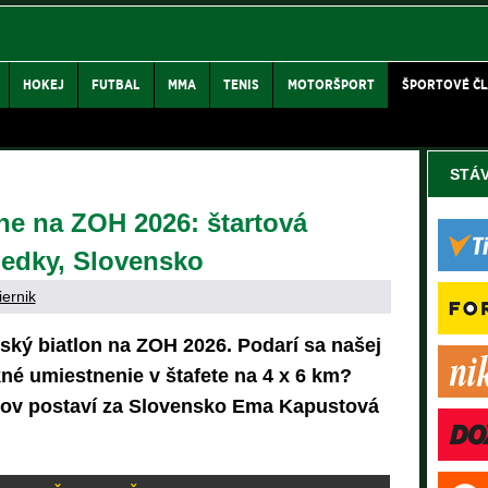
HOKEJ
FUTBAL
MMA
TENIS
MOTORŠPORT
ŠPORTOVÉ Č
STÁ
one na ZOH 2026: štartová
sledky, Slovensko
iernik
ský biatlon na ZOH 2026. Podarí sa našej
né umiestnenie v štafete na 4 x 6 km?
ekov postaví za Slovensko Ema Kapustová