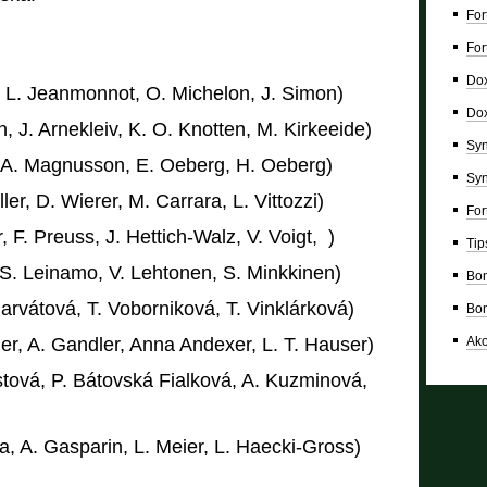
For
For
Dox
 L. Jeanmonnot, O. Michelon, J. Simon)
Dox
 J. Arnekleiv, K. O. Knotten, M. Kirkeeide)
Syn
 A. Magnusson, E. Oeberg, H. Oeberg)
Syn
er, D. Wierer, M. Carrara, L. Vittozzi)
For
 F. Preuss, J. Hettich-Walz, V. Voigt, )
Tip
S. Leinamo, V. Lehtonen, S. Minkkinen)
Bon
harvátová, T. Voborniková, T. Vinklárková)
Bon
Ako
r, A. Gandler, Anna Andexer, L. T. Hauser)
ová, P. Bátovská Fialková, A. Kuzminová,
, A. Gasparin, L. Meier, L. Haecki-Gross)