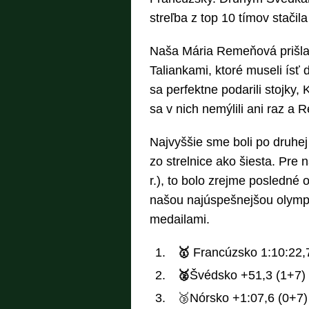
streľba z top 10 tímov stačila
Naša Mária Remeňová prišla 
Taliankami, ktoré museli ísť
sa perfektne podarili stojky
sa v nich nemýlili ani raz a
Najvyššie sme boli po druhej
zo strelnice ako šiesta. Pre n
r.), to bolo zrejme posledné 
našou najúspešnejšou olympio
medailami.
🥇
Francúzsko 1:10:22,
🥈
Švédsko +51,3 (1+7)
🥉Nórsko +1:07,6 (0+7)