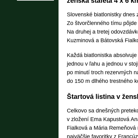
ženská štafeta 4 x 6 k
Slovenské biatlonistky dnes 
Zo štvorčlenného tímu pôjde
Na druhej a tretej odovzdáv
Kuzminová a Bátovská Fialk
Každá biatlonistka absolvuje
jednou v ľahu a jednou v stoji.
po minutí troch rezervných ná
do 150 m dlhého trestného ko
Štartová listina v žen
Celkovo sa dnešných preteko
v zložení Ema Kapustová An
Fialková a Mária Remeňová má
najväčšie favoritky z Francú