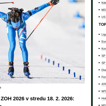
Kde
MS 
US
TOP
Lig
Eur
Kon
SP 
SP 
Dia
For
ATP
a
WTA
ZOH 2026 v stredu 18. 2. 2026:
Hok
MS 