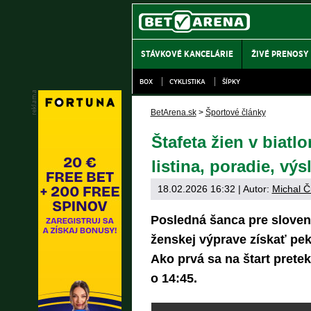
STÁVKOVÉ KANCELÁRIE
ŽIVÉ PRENOSY
BOX
CYKLISTIKA
ŠÍPKY
BetArena.sk
>
Športové články
Štafeta žien v biatl
listina, poradie, vý
18.02.2026 16:32
| Autor:
Michal Č
Posledná šanca pre sloven
ženskej výprave získať pek
Ako prvá sa na štart pret
o 14:45.