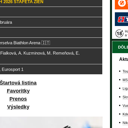
H 2026 ŠTAFETA ŽIEN
ebruára
Ha
a 
rselva Biathlon Arena 🇮🇹
DÔLE
 Fialková, A. Kuzminová, M. Remeňová, E.
Akt
 Eurosport 1
Tou
MS
Štartová listina
Lig
Favoritky
Slo
Prenos
Vue
Výsledky
Kde
Nik