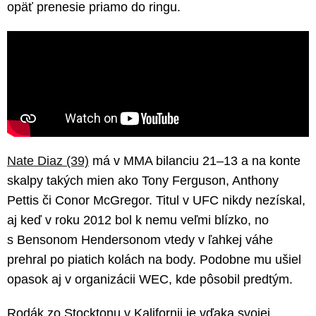
opäť prenesie priamo do ringu.
Nate Diaz (39)
má v MMA bilanciu 21–13 a na konte
skalpy takých mien ako Tony Ferguson, Anthony
Pettis či Conor McGregor. Titul v UFC nikdy nezískal,
aj keď v roku 2012 bol k nemu veľmi blízko, no
s Bensonom Hendersonom vtedy v ľahkej váhe
prehral po piatich kolách na body. Podobne mu ušiel
opasok aj v organizácii WEC, kde pôsobil predtým.
Rodák zo Stocktonu v Kalifornii je vďaka svojej