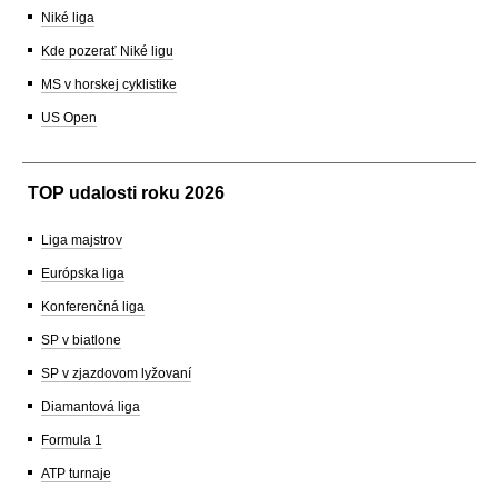
Niké liga
Kde pozerať Niké ligu
MS v horskej cyklistike
US Open
TOP udalosti roku 2026
Liga majstrov
Európska liga
Konferenčná liga
SP v biatlone
SP v zjazdovom lyžovaní
Diamantová liga
Formula 1
ATP turnaje