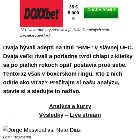
35 €
CHCEM BONUS
5 000
€
18+ Hazardné hry predstavujú riziko finančných strát
a vzniku závislosti.
Dvaja bývalí adepti na titul "BMF" v slávnej UFC.
Dvaja veľkí rivali a poriadne tvrdí chlapi z klietky
sa po piatich rokoch opäť postavia proti sebe.
Tentoraz však v boxerskom ringu. Kto z nich
odíde ako víťaz? Prečítajte si našu analýzu,
stavte si a sledujte to naživo.
Analýza a kurzy
Výsledky
–
Live stream
Foto: Profimedia