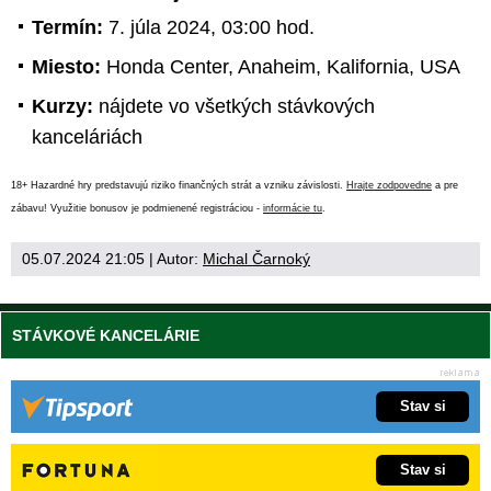
Termín:
7. júla 2024, 03:00 hod.
Miesto:
Honda Center, Anaheim, Kalifornia, USA
Kurzy:
nájdete vo všetkých stávkových
kanceláriách
18+ Hazardné hry predstavujú riziko finančných strát a vzniku závislosti.
Hrajte zodpovedne
a pre
zábavu! Využitie bonusov je podmienené registráciou -
informácie tu
.
05.07.2024 21:05
| Autor:
Michal Čarnoký
STÁVKOVÉ KANCELÁRIE
Stav si
Stav si