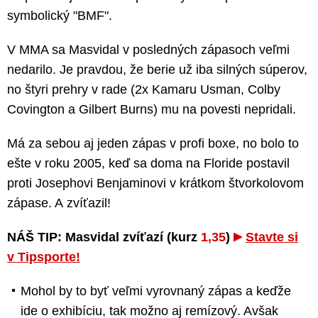
symbolický "BMF".
V MMA sa Masvidal v posledných zápasoch veľmi
nedarilo. Je pravdou, že berie už iba silných súperov,
no štyri prehry v rade (2x Kamaru Usman, Colby
Covington a Gilbert Burns) mu na povesti nepridali.
Má za sebou aj jeden zápas v profi boxe, no bolo to
ešte v roku 2005, keď sa doma na Floride postavil
proti Josephovi Benjaminovi v krátkom štvorkolovom
zápase. A zvíťazil!
NÁŠ TIP: Masvidal zvíťazí (kurz
1,35
)
Stavte si
v Tipsporte!
Mohol by to byť veľmi vyrovnaný zápas a keďže
ide o exhibíciu, tak možno aj remízový. Avšak