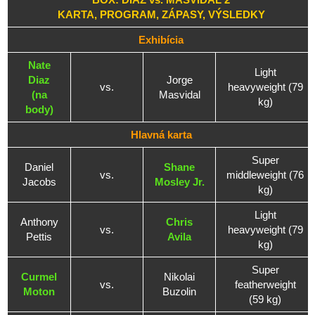
KARTA, PROGRAM, ZÁPASY, VÝSLEDKY
Exhibícia
Nate
Light
Diaz
Jorge
vs.
heavyweight (79
(na
Masvidal
kg)
body)
Hlavná karta
Super
Daniel
Shane
vs.
middleweight (76
Jacobs
Mosley Jr.
kg)
Light
Anthony
Chris
vs.
heavyweight (79
Pettis
Avila
kg)
Super
Curmel
Nikolai
vs.
featherweight
Moton
Buzolin
(59 kg)