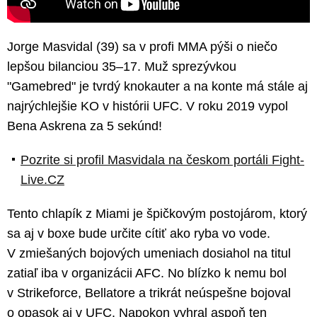
Jorge Masvidal (39) sa v profi MMA pýši o niečo
lepšou bilanciou 35–17. Muž sprezývkou
"Gamebred" je tvrdý knokauter a na konte má stále aj
najrýchlejšie KO v histórii UFC. V roku 2019 vypol
Bena Askrena za 5 sekúnd!
Pozrite si profil Masvidala na českom portáli Fight-
Live.CZ
Tento chlapík z Miami je špičkovým postojárom, ktorý
sa aj v boxe bude určite cítiť ako ryba vo vode.
V zmiešaných bojových umeniach dosiahol na titul
zatiaľ iba v organizácii AFC. No blízko k nemu bol
v Strikeforce, Bellatore a trikrát neúspešne bojoval
o opasok aj v UFC. Napokon vyhral aspoň ten