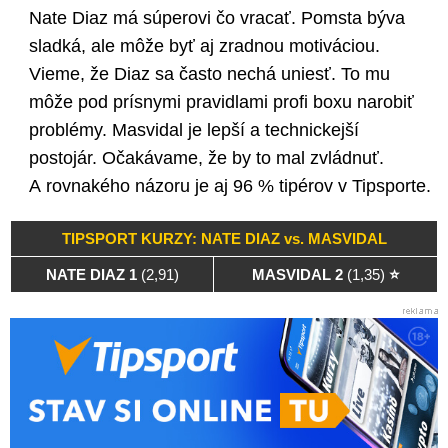
Nate Diaz má súperovi čo vracať. Pomsta býva
sladká, ale môže byť aj zradnou motiváciou.
Vieme, že Diaz sa často nechá uniesť. To mu
môže pod prísnymi pravidlami profi boxu narobiť
problémy. Masvidal je lepší a technickejší
postojár. Očakávame, že by to mal zvládnuť.
A rovnakého názoru je aj 96 % tipérov v Tipsporte.
TIPSPORT KURZY: NATE DIAZ vs. MASVIDAL
NATE DIAZ 1
(2,91)
MASVIDAL 2
(1,35)
⭐