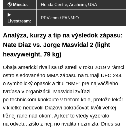
🌎 Miesto:
Honda Centre, Anaheim, USA
▶️
PPV.com / FANMIO
Livestream:
Analýza, kurzy a tip na výsledok zápasu:
Nate Diaz vs. Jorge Masvidal 2 (light
heavyweight, 79 kg)
Obaja americkí rivali sa už stretli v roku 2019 v rámci
ostro sledovaného MMA zápasu na turnaji UFC 244
o symbolický opasok a titul "BMF" pre najväčšieho
tvrďasa v organizácii. Masvidal zvíťazil
po technickom knokaute v treťom kole, pretože lekár
v klietke nedovolil Diazovi pokračovať kvôli veľkej
tržnej rane nad okom. Aj keď to vtedy vyzeralo
na odvetu, zišlo z nej, no rivalita nezmizla. Dnes sa