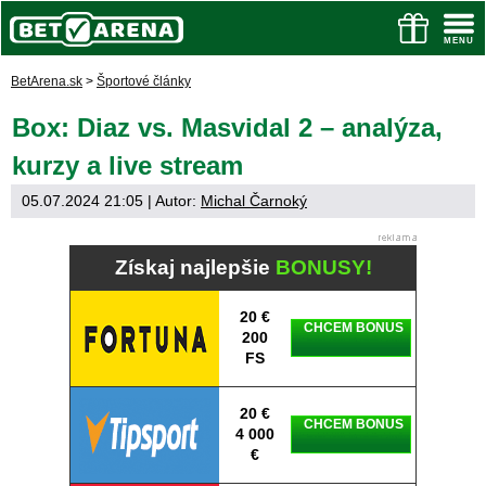
BetArena.sk
>
Športové články
Box: Diaz vs. Masvidal 2 – analýza,
kurzy a live stream
05.07.2024 21:05
| Autor:
Michal Čarnoký
Získaj najlepšie
BONUSY!
20 €
CHCEM BONUS
200
FS
20 €
CHCEM BONUS
4 000
€