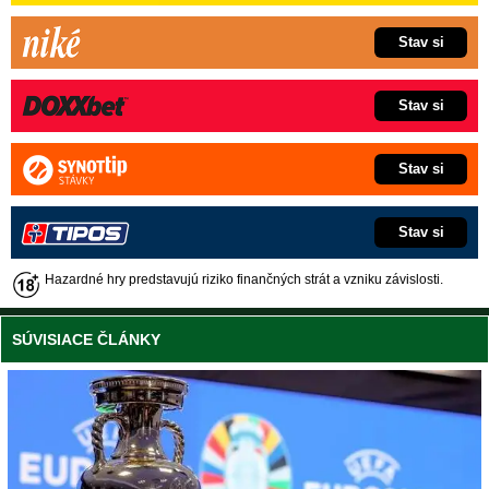
Stav si
Stav si
Stav si
Stav si
Hazardné hry predstavujú riziko finančných strát a vzniku závislosti.
SÚVISIACE ČLÁNKY