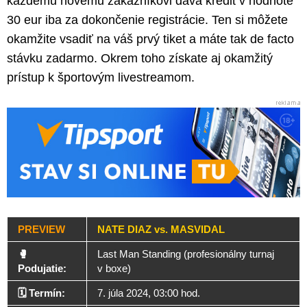
každému novému zákazníkovi dáva kredit v hodnote
30 eur iba za dokončenie registrácie. Ten si môžete
okamžite vsadiť na váš prvý tiket a máte tak de facto
stávku zadarmo. Okrem toho získate aj okamžitý
prístup k športovým livestreamom.
PREVIEW
NATE DIAZ vs. MASVIDAL
🥊️
Last Man Standing (profesionálny turnaj
Podujatie:
v boxe)
🗓️ Termín:
7. júla 2024, 03:00 hod.