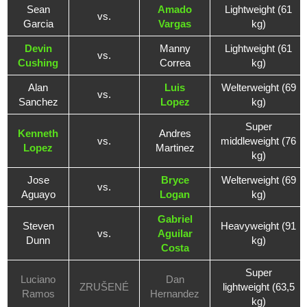
Sean
Amado
Lightweight (61
vs.
Garcia
Vargas
kg)
Devin
Manny
Lightweight (61
vs.
Cushing
Correa
kg)
Alan
Luis
Welterweight (69
vs.
Sanchez
Lopez
kg)
Super
Kenneth
Andres
vs.
middleweight (76
Lopez
Martinez
kg)
Jose
Bryce
Welterweight (69
vs.
Aguayo
Logan
kg)
Gabriel
Steven
Heavyweight (91
vs.
Aguilar
Dunn
kg)
Costa
Super
Luciano
Dan
ZRUŠENÉ
lightweight (63,5
Ramos
Hernandez
kg)