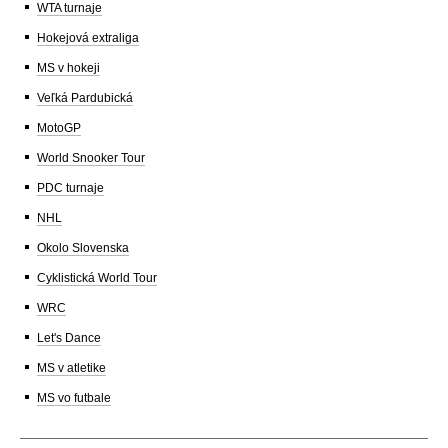
WTA turnaje
Hokejová extraliga
MS v hokeji
Veľká Pardubická
MotoGP
World Snooker Tour
PDC turnaje
NHL
Okolo Slovenska
Cyklistická World Tour
WRC
Let's Dance
MS v atletike
MS vo futbale