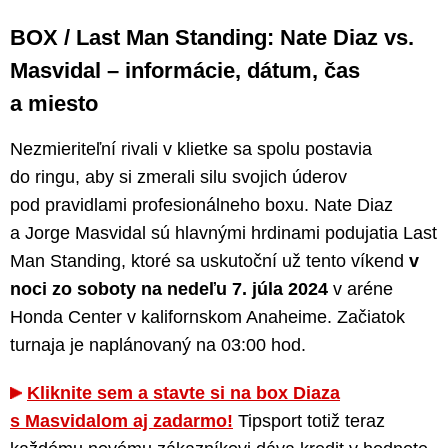
BOX / Last Man Standing: Nate Diaz vs.
Masvidal – informácie, dátum, čas
a miesto
Nezmieriteľní rivali v klietke sa spolu postavia
do ringu, aby si zmerali silu svojich úderov
pod pravidlami profesionálneho boxu. Nate Diaz
a Jorge Masvidal sú hlavnými hrdinami podujatia Last
Man Standing, ktoré sa uskutoční už tento víkend
v
noci zo soboty na nedeľu 7. júla 2024
v aréne
Honda Center v kalifornskom Anaheime. Začiatok
turnaja je naplánovaný na 03:00 hod.
Kliknite sem a stavte si na box Diaza
s Masvidalom aj zadarmo!
Tipsport totiž teraz