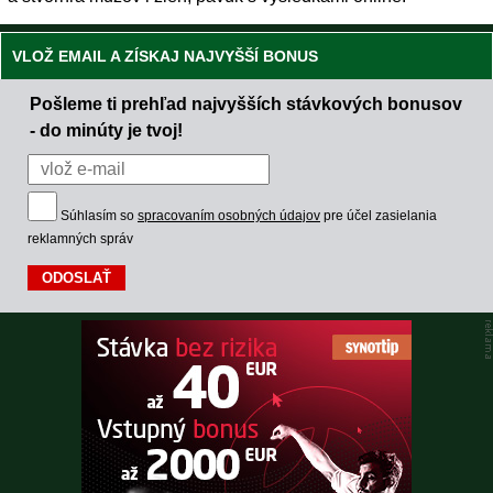
VLOŽ EMAIL A ZÍSKAJ NAJVYŠŠÍ BONUS
Pošleme ti prehľad najvyšších stávkových bonusov
- do minúty je tvoj!
Súhlasím so
spracovaním osobných údajov
pre účel zasielania
reklamných správ