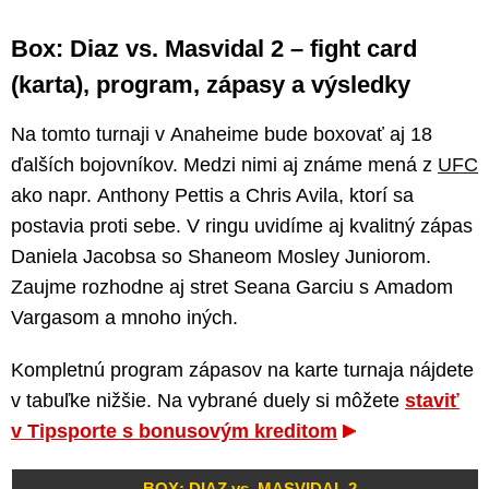
Box: Diaz vs. Masvidal 2 – fight card
(karta), program, zápasy a výsledky
Na tomto turnaji v Anaheime bude boxovať aj 18
ďalších bojovníkov. Medzi nimi aj známe mená z
UFC
ako napr. Anthony Pettis a Chris Avila, ktorí sa
postavia proti sebe. V ringu uvidíme aj kvalitný zápas
Daniela Jacobsa so Shaneom Mosley Juniorom.
Zaujme rozhodne aj stret Seana Garciu s Amadom
Vargasom a mnoho iných.
Kompletnú program zápasov na karte turnaja nájdete
v tabuľke nižšie. Na vybrané duely si môžete
staviť
v Tipsporte s bonusovým kreditom
BOX: DIAZ vs. MASVIDAL 2