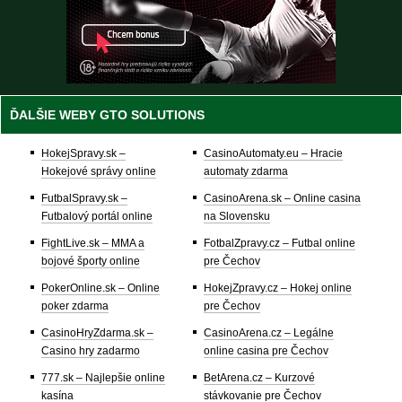
ĎALŠIE WEBY GTO SOLUTIONS
HokejSpravy.sk –
CasinoAutomaty.eu – Hracie
Hokejové správy online
automaty zdarma
FutbalSpravy.sk –
CasinoArena.sk – Online casina
Futbalový portál online
na Slovensku
FightLive.sk – MMA a
FotbalZpravy.cz – Futbal online
bojové športy online
pre Čechov
PokerOnline.sk – Online
HokejZpravy.cz – Hokej online
poker zdarma
pre Čechov
CasinoHryZdarma.sk –
CasinoArena.cz – Legálne
Casino hry zadarmo
online casina pre Čechov
777.sk – Najlepšie online
BetArena.cz – Kurzové
kasína
stávkovanie pre Čechov