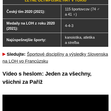
LETNÉ OLYMPIJSKÉ HRY V TOKIU
115 športovcov (74 ♂️
Český tím 2020 (2021):
a 41 ♀️)
Medaily na LOH z roku 2020
4-4-3
(2021):
kanoistika, atletika
Najúspešnejšie športy:
a streľba
Sledujte:
Športové disciplíny a výsledky Slovenska
na LOH vo Francúzsku
Video s heslom: Jeden za všechny,
všichni za Paříž