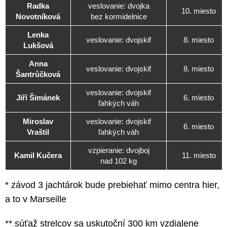
Radka
veslovanie: dvojka
10. miesto
Novotníková
bez kormidelnice
Lenka
veslovanie: dvojskif
8. miesto
Lukšová
Anna
veslovanie: dvojskif
8. miesto
Šantrůčková
veslovanie: dvojskif
Jiří Šimánek
6. miesto
ľahkých váh
Miroslav
veslovanie: dvojskif
6. miesto
Vraštil
ľahkých váh
vzpieranie: dvojboj
Kamil Kučera
11. miesto
nad 102 kg
* závod 3 jachtárok bude prebiehať mimo centra hier,
a to v Marseille
** súťaž strelcov sa uskutoční 300 km vzdialene