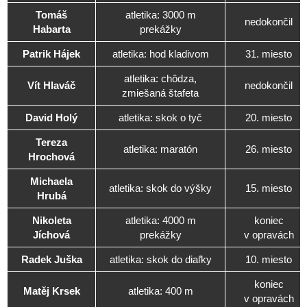
Tomáš
atletika: 3000 m
nedokončil
Habarta
prekážky
Patrik Hájek
atletika: hod kladivom
31. miesto
atletika: chôdza,
Vít Hlaváč
nedokončil
zmiešaná štafeta
David Holý
atletika: skok o tyč
20. miesto
Tereza
atletika: maratón
26. miesto
Hrochová
Michaela
atletika: skok do výšky
15. miesto
Hrubá
Nikoleta
atletika: 4000 m
koniec
Jíchová
prekážky
v opravách
Radek Juška
atletika: skok do diaľky
10. miesto
koniec
Matěj Krsek
atletika: 400 m
v opravách