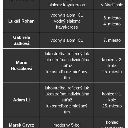
slalom: kayakcross
v štvrťfinále
vodný slalom: C1
6. miesto
Lukáš Rohan
vodný slalom:
4. miesto
kayakcross
Gabriela
vodný slalom: C1
7. miesto
Satková
lukostreľba: reflexný luk
lukostreľba: individuálna
koniec v 2.
Marie
súťaž
kole
Horáčková
lukostreľba: zmiešaný
25. miesto
tím
lukostreľba: reflexný luk
lukostreľba: individuálna
koniec v 1.
Adam Li
súťaž
kole
lukostreľba: zmiešaný
25. miesto
tím
koniec
Marek Grycz
moderný 5-boj