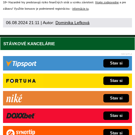
18+ Hazardné hry predstavujú riziko finančných strát a vzniku závislosti.
Hrajte zodpovedne
a pre
zábavu! Využitie bonusov je podmienené registráciou -
informácie tu
.
06.08.2024 21:11
| Autor:
Dominika Lefková
STÁVKOVÉ KANCELÁRIE
Stav si
Stav si
Stav si
Stav si
Stav si