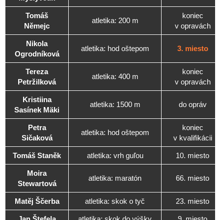
Tomáš
koniec
atletika: 200 m
Němejc
v opravách
Nikola
atletika: hod oštepom
3. miesto
Ogrodníková
Tereza
koniec
atletika: 400 m
Petržilková
v opravách
Kristiina
atletika: 1500 m
do opráv
Sasínek Mäki
Petra
koniec
atletika: hod oštepom
Sičaková
v kvalifikácii
Tomáš Staněk
atletika: vrh guľou
10. miesto
Moira
atletika: maratón
66. miesto
Stewartová
Matěj Ščerba
atletika: skok o tyč
23. miesto
Jan Štefela
atletika: skok do výšky
9. miesto