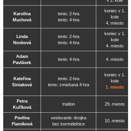
v 2. kole
koniec v 1.
Karolína
tenis: 2-hra
kole
Muchová
tenis: 4-hra
4. miesto
koniec v 1.
Linda
tenis: 2-hra
kole
Nosková
tenis: 4-hra
4. miesto
Adam
tenis: 4-hra
4. miesto
Pavlásek
koniec v 1.
Kateřina
tenis: 2-hra
kole
Siniaková
tenis: zmiešaná 4-hra
1. miesto
Petra
triatlon
29. miesto
Kuříková
Pavlína
veslovanie: dvojka
10. miesto
Flamíková
bez kormidelnice