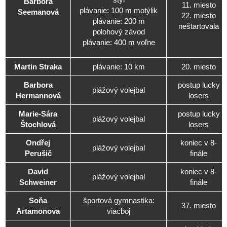
Barbora
11. miesto
plávanie: 100 m motýlik
Seemanová
22. miesto
plávanie: 200 m
neštartovala
polohový závod
plávanie: 400 m voľne
Martin Straka
plávanie: 10 km
20. miesto
Barbora
postup lucky
plážový volejbal
Hermannová
losers
Marie-Sára
postup lucky
plážový volejbal
Štochlová
losers
Ondřej
koniec v 8-
plážový volejbal
Perušič
finále
David
koniec v 8-
plážový volejbal
Schweiner
finále
Soňa
športová gymnastika:
37. miesto
Artamonova
viacboj