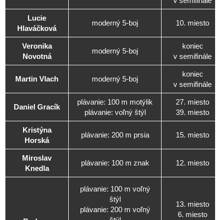
v semifinále
Lucie
moderný 5-boj
10. miesto
Hlaváčková
Veronika
koniec
moderný 5-boj
Novotná
v semifinále
koniec
Martin Vlach
moderný 5-boj
v semifinále
plávanie: 100 m motýlik
27. miesto
Daniel Gracík
plávanie: voľný štýl
39. miesto
Kristýna
plávanie: 200 m prsia
15. miesto
Horská
Miroslav
plávanie: 100 m znak
12. miesto
Knedla
plávanie: 100 m voľný
štýl
13. miesto
plávanie: 200 m voľný
6. miesto
štýl