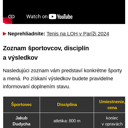
Neprehliadnite:
Tenis na LOH v Paríži 2024
Zoznam športovcov, disciplín
a výsledkov
Nasledujúci zoznam vám predstaví konkrétne športy
a mená. Po získaní výsledkov budete pravidelne
informovaní doplnením stavu.
Umiestnenie,
Športovec
Disciplína
cena
Jakub
koniec
atletika: 800 m
Dudycha
v opravách