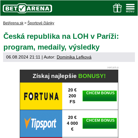
BetArena.sk
>
Športové články
Česká republika na LOH v Paríži:
program, medaily, výsledky
06.08.2024 21:11
| Autor:
Dominika Lefková
Získaj najlepšie
BONUSY!
20 €
CHCEM BONUS
200
FS
20 €
CHCEM BONUS
4 000
€