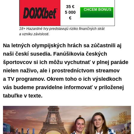
35 €
CHCEM BONUS
5 000
€
18+ Hazardné hry predstavujú riziko finančných strát
a vzniku závislosti.
Na letných olympijských hrách sa zúčastnili aj
naši českí susedia. Fanúšikovia českých
športovcov si ich môžu vychutnať v plnej paráde
nielen naživo, ale i prostredníctvom streamov
a TV programov. Okrem toho o ich výsledkoch
vás budeme pravidelne informovať v priloženej
tabuľke v texte.