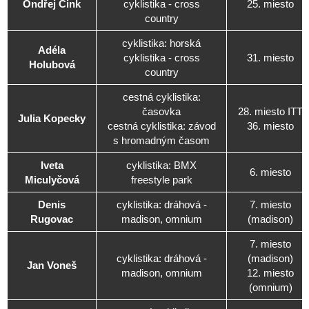
Ondřej Cink
cyklistika - cross
25. miesto
country
cyklistika: horská
Adéla
cyklistika - cross
31. miesto
Holubová
country
cestná cyklistika:
časovka
28. miesto ITT
Julia Kopecky
cestná cyklistika: závod
36. miesto
s hromadným časom
Iveta
cyklistika: BMX
6. miesto
Miculyčová
freestyle park
Denis
cyklistika: dráhová -
7. miesto
Rugovac
madison, omnium
(madison)
7. miesto
cyklistika: dráhová -
(madison)
Jan Voneš
madison, omnium
12. miesto
(omnium)