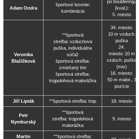
po boulderingu
športové lezenie:
Adam Ondra
(kval.):
kombinácia
5. miesto
34. miesto:
10 m vzduch.
**športová
puška
streľba: vzduchová
24.
puška, individuálna
miesto: 10 m
Veronika
súťaž
vzduch. puška
Blažíčková
športová streľba:
(mix)
zmiešaný tím
16. miesto:
športová streľba:
50 m malor., 3
trojpolohová malorážka
pozície
Jiří Lipták
**športová streľba: trap
18. miesto
**športová
Petr
streľba: trojpolohová
9. miesto
Nymburský
malorážka
Martin
**športová streľba: