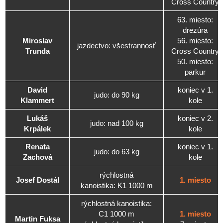
Cross Country
63. miesto:
drezúra
Miroslav
56. miesto:
jazdectvo: všestrannosť
Trunda
Cross Country
50. miesto:
parkur
David
koniec v 1.
judo: do 90 kg
Klammert
kole
Lukáš
koniec v 2.
judo: nad 100 kg
Krpálek
kole
Renata
koniec v 1.
judo: do 63 kg
Zachová
kole
rýchlostná
Josef Dostál
1. miesto
kanoistika: K1 1000 m
rýchlostná kanoistika:
C1 1000 m
1. miesto
Martin Fuksa