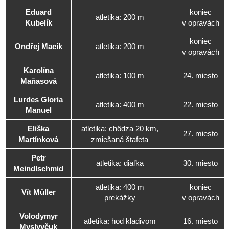
Eduard
koniec
atletika: 200 m
Kubelík
v opravách
koniec
Ondřej Macík
atletika: 200 m
v opravách
Karolína
atletika: 100 m
24. miesto
Maňasová
Lurdes Gloria
atletika: 400 m
22. miesto
Manuel
Eliška
atletika: chôdza 20 km,
27. miesto
Martínková
zmiešaná štafeta
Petr
atletika: diaľka
30. miesto
Meindlschmid
atletika: 400 m
koniec
Vít Müller
prekážky
v opravách
Volodymyr
atletika: hod kladivom
16. miesto
Myslyvčuk