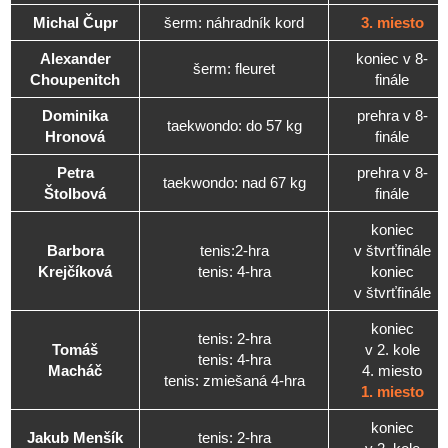
Michal Čupr
šerm: náhradník kord
3. miesto
Alexander
koniec v 8-
šerm: fleuret
Choupenitch
finále
Dominika
prehra v 8-
taekwondo: do 57 kg
Hronová
finále
Petra
prehra v 8-
taekwondo: nad 67 kg
Štolbová
finále
koniec
Barbora
tenis:2-hra
v štvrťfinále
Krejčíková
tenis: 4-hra
koniec
v štvrťfinále
koniec
tenis: 2-hra
Tomáš
v 2. kole
tenis: 4-hra
Macháč
4. miesto
tenis: zmiešaná 4-hra
1. miesto
koniec
Jakub Menšík
tenis: 2-hra