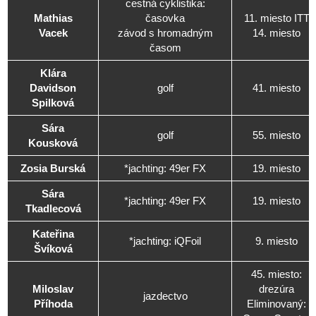
cestná cyklistika:
Mathias
časovka
11. miesto ITT
Vacek
závod s hromadným
14. miesto
časom
Klára
Davidson
golf
41. miesto
Spilková
Sára
golf
55. miesto
Kousková
Zosia Burská
*jachting: 49er FX
19. miesto
Sára
*jachting: 49er FX
19. miesto
Tkadlecová
Kateřina
*jachting: iQFoil
9. miesto
Švíková
45. miesto:
Miloslav
drezúra
jazdectvo
Příhoda
Eliminovaný: