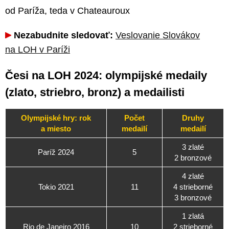
od Paríža, teda v Chateauroux
Nezabudnite sledovať:
Veslovanie Slovákov
na LOH v Paríži
Česi na LOH 2024: olympijské medaily
(zlato, striebro, bronz) a medailisti
Olympijské hry: rok
Počet
Druhy
a miesto
medailí
medailí
3 zlaté
Paríž 2024
5
2 bronzové
4 zlaté
Tokio 2021
11
4 strieborné
3 bronzové
1 zlatá
Rio de Janeiro 2016
10
2 strieborné