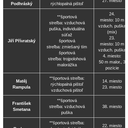
27. miesto
Podhráský
rýchlopalná pištoľ
24.
**športová
miesto: 10 m
streľba: vzduchová
vzduch. puška
puška, individuálna
(mix)
súťaž
23.
Jiří Přívratský
športová
miesto: 10 m
streľba: zmiešaný tím
vzduch. puška
športová
4. miesto:
streľba: trojpolohová
50 m malor., 3
malorážka
pozície
**športová streľba:
Matěj
14. miesto
rýchlopalná pištoľ
Rampula
23. miesto
vzduchová pištoľ
**športová
František
streľba: vzduchová
38. miesto
Smetana
puška
**športová streľba:
22. miesto