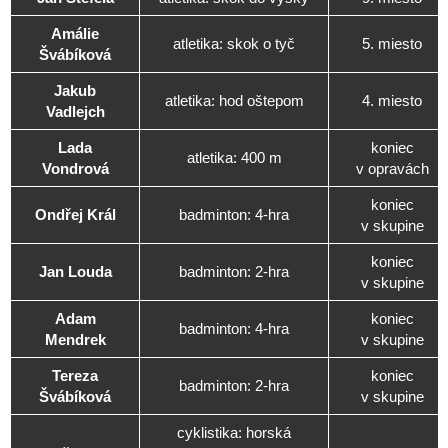
Amálie
atletika: skok o tyč
5. miesto
Švábíková
Jakub
atletika: hod oštepom
4. miesto
Vadlejch
Lada
koniec
atletika: 400 m
Vondrová
v opravách
koniec
Ondřej Král
badminton: 4-hra
v skupine
koniec
Jan Louda
badminton: 2-hra
v skupine
Adam
koniec
badminton: 4-hra
Mendrek
v skupine
Tereza
koniec
badminton: 2-hra
Švábíková
v skupine
cyklistika: horská