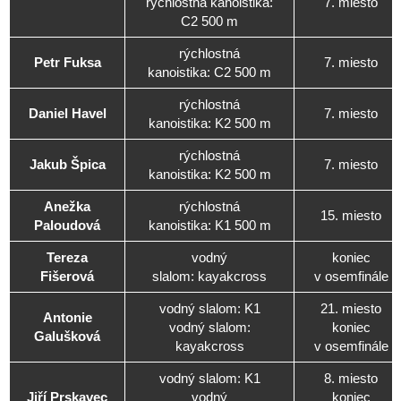
rýchlostná kanoistika:
7. miesto
C2 500 m
rýchlostná
Petr Fuksa
7. miesto
kanoistika: C2 500 m
rýchlostná
Daniel Havel
7. miesto
kanoistika: K2 500 m
rýchlostná
Jakub Špica
7. miesto
kanoistika: K2 500 m
Anežka
rýchlostná
15. miesto
Paloudová
kanoistika: K1 500 m
Tereza
vodný
koniec
Fišerová
slalom: kayakcross
v osemfinále
vodný slalom: K1
21. miesto
Antonie
vodný slalom:
koniec
Galušková
kayakcross
v osemfinále
vodný slalom: K1
8. miesto
Jiří Prskavec
vodný
koniec