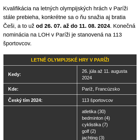
Kvalifikácia na letných olympijských hrách v Paríži
stále prebieha, konkrétne sa o ňu snažia aj bratia
Češi, a to už
od 26. 07. až do 11. 08. 2024
. Konečná
nominácia na LOH v Paríži je stanovená na 113
športovcov.
LETNÉ OLYMPIJSKÉ HRY V PARÍŽI
26. júla až 11. augusta
Kedy:
2024
Kde:
Paríž, Francúzsko
Český tím 2024:
113 športovcov
atletika (30)
bedminton (4)
cyklistika (7)
golf (2)
jachting (3)