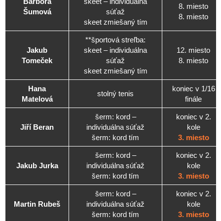
Barbora
skeet – individuálna
8. miesto
Šumová
súťaž
8. miesto
skeet zmiešaný tím
**športová streľba:
Jakub
skeet – individuálna
12. miesto
Tomeček
súťaž
8. miesto
skeet zmiešaný tím
Hana
koniec v 1/16
stolný tenis
Matelová
finále
šerm: kord –
koniec v 2.
Jiří Beran
individuálna súťaž
kole
šerm: kord tím
3. miesto
šerm: kord –
koniec v 2.
Jakub Jurka
individuálna súťaž
kole
šerm: kord tím
3. miesto
šerm: kord –
koniec v 2.
Martin Rubeš
individuálna súťaž
kole
šerm: kord tím
3. miesto