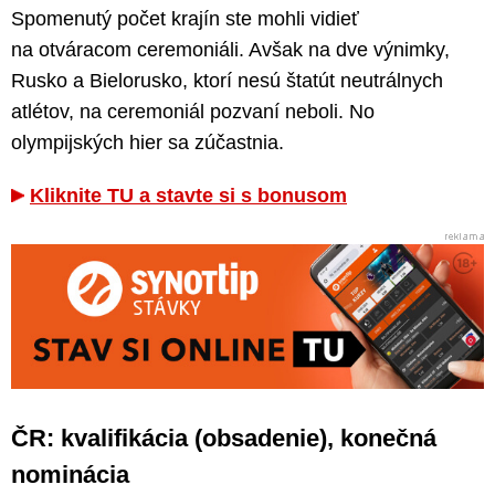
Spomenutý počet krajín ste mohli vidieť
na otváracom ceremoniáli. Avšak na dve výnimky,
Rusko a Bielorusko, ktorí nesú štatút neutrálnych
atlétov, na ceremoniál pozvaní neboli. No
olympijských hier sa zúčastnia.
Kliknite TU a stavte si s bonusom
ČR: kvalifikácia (obsadenie), konečná
nominácia