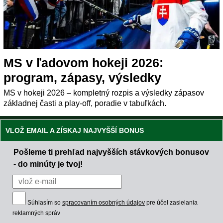
MS v ľadovom hokeji 2026:
program, zápasy, výsledky
MS v hokeji 2026 – kompletný rozpis a výsledky zápasov
základnej časti a play-off, poradie v tabuľkách.
VLOŽ EMAIL A ZÍSKAJ NAJVYŠŠÍ BONUS
Pošleme ti prehľad najvyšších stávkových bonusov
- do minúty je tvoj!
Súhlasím so
spracovaním osobných údajov
pre účel zasielania
reklamných správ