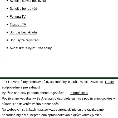
Synottip stávka bez rizika
Synottip bonus kód
Fortuna TV
Tipsport TV
Bonusy bez vkladu
Bonusy za registráciu
Ako získať a využiť free spiny
18+ Hazardné hry predstavujú riziko finančných strát a vzniku závislosti.
Hrajte
zodpovedne
a pre zábavu!
Využitie bonusov je podmienené registráciou –
informácie tu
.
Používaním webstránky BetArena.sk vyjadrujete súhlas s používaním cookies v
súlade s nastavením vášho prehliadača.
Na webových stránkach https://www.betarena.sk/ nie sú prevádzkované
hazardné hry ani tu neprebieha sprostredkovanie akýchkoľvek platieb.