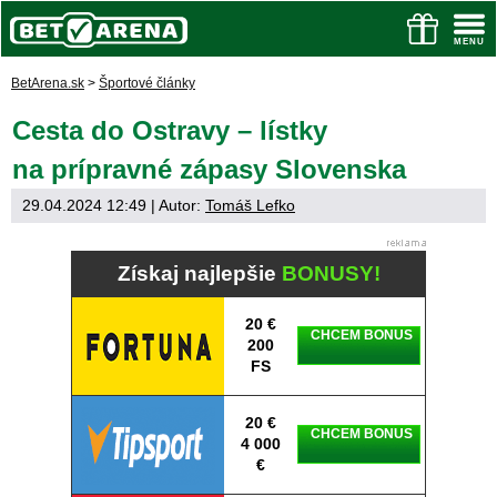
BetArena.sk
>
Športové články
Cesta do Ostravy – lístky
na prípravné zápasy Slovenska
29.04.2024 12:49
| Autor:
Tomáš Lefko
Získaj najlepšie
BONUSY!
20 €
CHCEM BONUS
200
FS
20 €
CHCEM BONUS
4 000
€