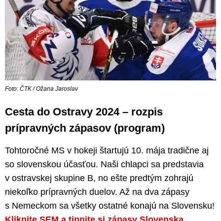
Foto: ČTK / Ožana Jaroslav
Cesta do Ostravy 2024 – rozpis
prípravných zápasov (program)
Tohtoročné MS v hokeji štartujú 10. mája tradične aj
so slovenskou účasťou. Naši chlapci sa predstavia
v ostravskej skupine B, no ešte predtým zohrajú
niekoľko prípravných duelov. Až na dva zápasy
s Nemeckom sa všetky ostatné konajú na Slovensku!
Kliknite SEM a tipnite si zápasy Slovenska