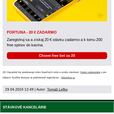
FORTUNA - 20 € ZADARMO
Zaregistruj sa a získaj 20 € stávku zadarmo a k tomu 200
free spinov do kasína.
Chcem free bet za 20
18+ Hazardné hry predstavujú riziko finančných strát a vzniku závislosti.
Hrajte zodpovedne
a pre
zábavu! Využitie bonusov je podmienené registráciou -
informácie tu
.
29.04.2024 12:49
| Autor:
Tomáš Lefko
STÁVKOVÉ KANCELÁRIE