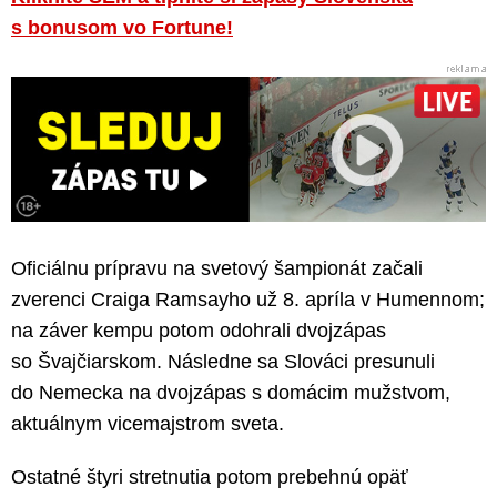
s bonusom vo Fortune!
Oficiálnu prípravu na svetový šampionát začali
zverenci Craiga Ramsayho už 8. apríla v Humennom;
na záver kempu potom odohrali dvojzápas
so Švajčiarskom. Následne sa Slováci presunuli
do Nemecka na dvojzápas s domácim mužstvom,
aktuálnym vicemajstrom sveta.
Ostatné štyri stretnutia potom prebehnú opäť