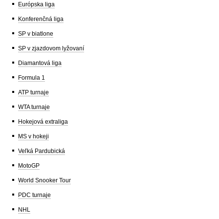
Európska liga
Konferenčná liga
SP v biatlone
SP v zjazdovom lyžovaní
Diamantová liga
Formula 1
ATP turnaje
WTA turnaje
Hokejová extraliga
MS v hokeji
Veľká Pardubická
MotoGP
World Snooker Tour
PDC turnaje
NHL