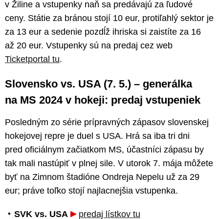
v Žiline a vstupenky naň sa predávajú za ľudové
ceny. Státie za bránou stojí 10 eur, protiľahlý sektor je
za 13 eur a sedenie pozdĺž ihriska si zaistíte za 16
až 20 eur. Vstupenky sú na predaj cez web
Ticketportal tu
.
Slovensko vs. USA (7. 5.) – generálka
na MS 2024 v hokeji: predaj vstupeniek
Posledným zo série prípravných zápasov slovenskej
hokejovej repre je duel s USA. Hrá sa iba tri dni
pred oficiálnym začiatkom MS, účastníci zápasu by
tak mali nastúpiť v plnej sile. V utorok 7. mája môžete
byť na Zimnom štadióne Ondreja Nepelu už za 29
eur; práve toľko stojí najlacnejšia vstupenka.
SVK vs. USA
predaj lístkov tu