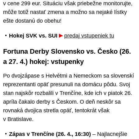
v cene 299 eur. Situáciu však priebežne monitorujte,
môže totiž nastať zmena a možno sa nejaké lístky
ešte dostanú do obehu!
Hokej SVK vs. SUI
predaj vstupeniek tu
Fortuna Derby Slovensko vs. Česko (26.
a 27. 4.) hokej: vstupenky
Po dvojzápase s Helvétmi a Nemeckom sa slovenskí
reprezentanti opäť presunuli na domácu pôdu. Svoj
stan najskôr rozbalili v Trenčíne, kde ich v piatok 26.
apríla čakalo derby s Českom. O deň neskôr sa
rovnaká dvojica stretla opäť, tentokrát však
v Bratislave.
Zápas v Trenčíne (26. 4., 16:30)
– Najlacnejšie