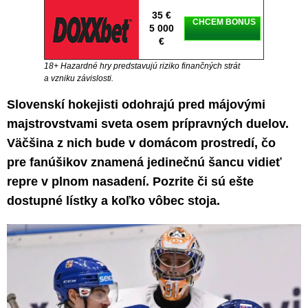
35 €
CHCEM BONUS
5 000
€
18+ Hazardné hry predstavujú riziko finančných strát
a vzniku závislosti.
Slovenskí hokejisti odohrajú pred májovými
majstrovstvami sveta osem prípravných duelov.
Väčšina z nich bude v domácom prostredí, čo
pre fanúšikov znamená jedinečnú šancu vidieť
repre v plnom nasadení. Pozrite či sú ešte
dostupné lístky a koľko vôbec stoja.