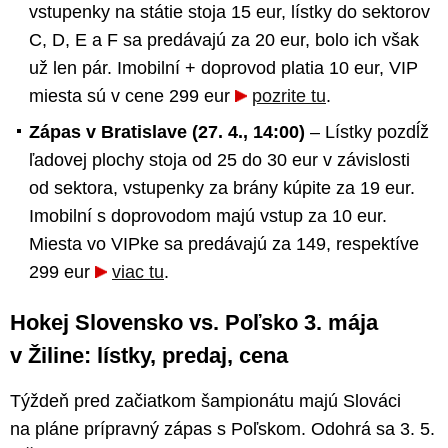
vstupenky na státie stoja 15 eur, lístky do sektorov
C, D, E a F sa predávajú za 20 eur, bolo ich však
už len pár. Imobilní + doprovod platia 10 eur, VIP
miesta sú v cene 299 eur
pozrite tu
.
Zápas v Bratislave (27. 4., 14:00)
– Lístky pozdĺž
ľadovej plochy stoja od 25 do 30 eur v závislosti
od sektora, vstupenky za brány kúpite za 19 eur.
Imobilní s doprovodom majú vstup za 10 eur.
Miesta vo VIPke sa predávajú za 149, respektíve
299 eur
viac tu
.
Hokej Slovensko vs. Poľsko 3. mája
v Žiline: lístky, predaj, cena
Týždeň pred začiatkom šampionátu majú Slováci
na pláne prípravný zápas s Poľskom. Odohrá sa 3. 5.