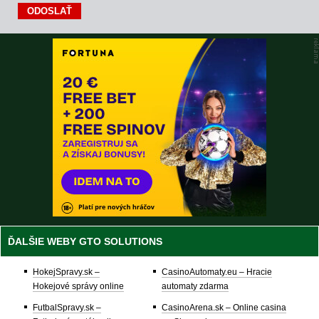
ĎALŠIE WEBY GTO SOLUTIONS
HokejSpravy.sk –
CasinoAutomaty.eu – Hracie
Hokejové správy online
automaty zdarma
FutbalSpravy.sk –
CasinoArena.sk – Online casina