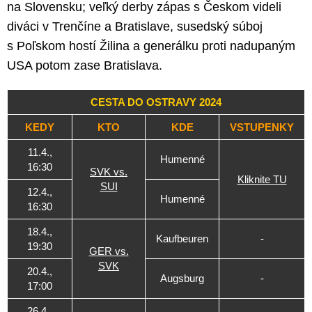
na Slovensku; veľký derby zápas s Českom videli
diváci v Trenčíne a Bratislave, susedský súboj
s Poľskom hostí Žilina a generálku proti nadupaným
USA potom zase Bratislava.
CESTA DO OSTRAVY 2024
KEDY
KTO
KDE
VSTUPENKY
11.4.,
Humenné
16:30
SVK vs.
Kliknite TU
SUI
12.4.,
Humenné
16:30
18.4.,
Kaufbeuren
-
19:30
GER vs.
SVK
20.4.,
Augsburg
-
17:00
26.4.,