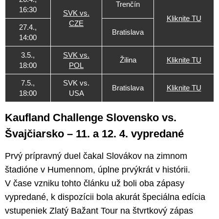
Trenčín
16:30
SVK vs.
Kliknite TU
CZE
27.4.,
Bratislava
14:00
3.5.,
SVK vs.
Žilina
Kliknite TU
18:00
POL
7.5.,
SVK vs.
Bratislava
Kliknite TU
18:00
USA
Kaufland Challenge Slovensko vs.
Švajčiarsko – 11. a 12. 4. vypredané
Prvý prípravný duel čakal Slovákov na zimnom
štadióne v Humennom, úplne prvýkrát v histórii.
V čase vzniku tohto článku už boli oba zápasy
vypredané, k dispozícii bola akurát špeciálna edícia
vstupeniek Zlatý Bažant Tour na štvrtkový zápas