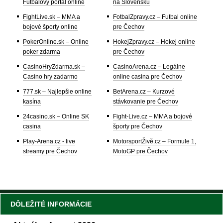
Futbalový portál online
na Slovensku
FightLive.sk – MMA a
FotbalZpravy.cz – Futbal online
bojové športy online
pre Čechov
PokerOnline.sk – Online
HokejZpravy.cz – Hokej online
poker zdarma
pre Čechov
CasinoHryZdarma.sk –
CasinoArena.cz – Legálne
Casino hry zadarmo
online casina pre Čechov
777.sk – Najlepšie online
BetArena.cz – Kurzové
kasína
stávkovanie pre Čechov
24casino.sk – Online SK
Fight-Live.cz – MMA a bojové
casina
športy pre Čechov
Play-Arena.cz - live
MotorsportŽivě.cz – Formule 1,
streamy pre Čechov
MotoGP pre Čechov
DÔLEŽITÉ INFORMÁCIE