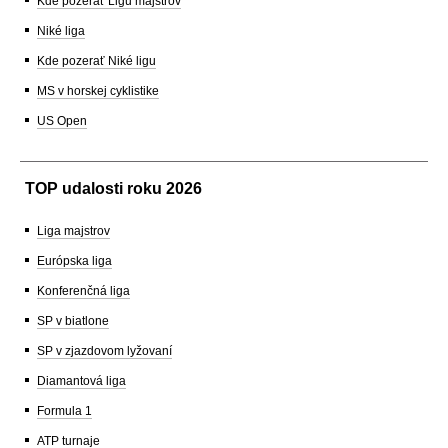
Kde pozerať Ligu majstrov
Niké liga
Kde pozerať Niké ligu
MS v horskej cyklistike
US Open
TOP udalosti roku 2026
Liga majstrov
Európska liga
Konferenčná liga
SP v biatlone
SP v zjazdovom lyžovaní
Diamantová liga
Formula 1
ATP turnaje