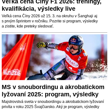
Veľká cena Číny F1 2026: tréningy,
kvalifikácia, výsledky live
Veľká cena Číny 2026 už 15. 3. na okruhu v Šanghaji aj
s prvým šprintom v ročníku. Pozrite si program, výsledky
a zistite, kde preteky sledovať.
MS v snoubordingu a akrobatickom
lyžovaní 2025: program, výsledky
Majstrovstvá sveta v snoubordingu a akrobatickom lyžovaní
privíta v roku 2025 Švajčiarsko. Aký je program, výsledky