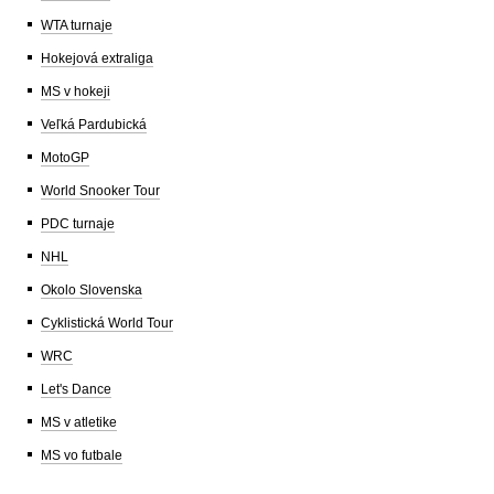
WTA turnaje
Hokejová extraliga
MS v hokeji
Veľká Pardubická
MotoGP
World Snooker Tour
PDC turnaje
NHL
Okolo Slovenska
Cyklistická World Tour
WRC
Let's Dance
MS v atletike
MS vo futbale