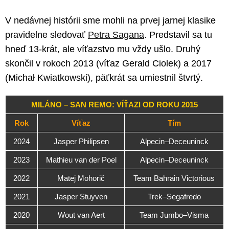
V nedávnej histórii sme mohli na prvej jarnej klasike
pravidelne sledovať
Petra Sagana
. Predstavil sa tu
hneď 13-krát, ale víťazstvo mu vždy ušlo. Druhý
skončil v rokoch 2013 (víťaz Gerald Ciolek) a 2017
(Michał Kwiatkowski), päťkrát sa umiestnil štvrtý.
MILÁNO – SAN REMO: VÍŤAZI OD ROKU 2015
Rok
Víťaz
Tím
2024
Jasper Philipsen
Alpecin–Deceuninck
2023
Mathieu van der Poel
Alpecin–Deceuninck
2022
Matej Mohorič
Team Bahrain Victorious
2021
Jasper Stuyven
Trek–Segafredo
2020
Wout van Aert
Team Jumbo–Visma