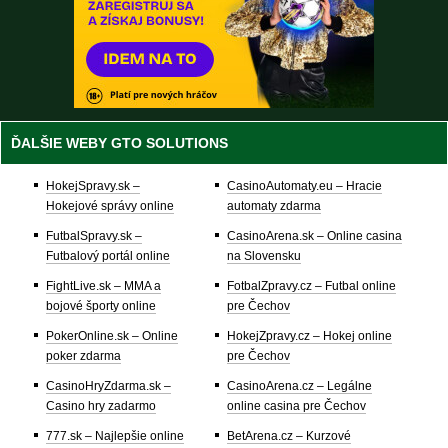
ĎALŠIE WEBY GTO SOLUTIONS
HokejSpravy.sk –
CasinoAutomaty.eu – Hracie
Hokejové správy online
automaty zdarma
FutbalSpravy.sk –
CasinoArena.sk – Online casina
Futbalový portál online
na Slovensku
FightLive.sk – MMA a
FotbalZpravy.cz – Futbal online
bojové športy online
pre Čechov
PokerOnline.sk – Online
HokejZpravy.cz – Hokej online
poker zdarma
pre Čechov
CasinoHryZdarma.sk –
CasinoArena.cz – Legálne
Casino hry zadarmo
online casina pre Čechov
777.sk – Najlepšie online
BetArena.cz – Kurzové