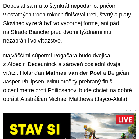
Doposiaľ sa mu to štyrikrát nepodarilo, pričom
v ostatných troch rokoch finišoval tretí, štvrtý a piaty.
Slovinec vyzerá byť vo výbornej forme, ani pád
na Strade Bianche pred dvomi týždňami mu
nezabránil vo víťazstve.
Najväčšími súpermi Pogačara bude dvojica
z Alpecin-Deceuninck a zároveň poslední dvaja
víťazi: Holanďan
Mathieu van der Poel
a Belgičan
Jasper Philipsen. Minuloročný prehraný finiš
o centimetre proti Philipsenovi bude chcieť na dobré
obrátiť Austrálčan Michael Matthews (Jayco-Alula).