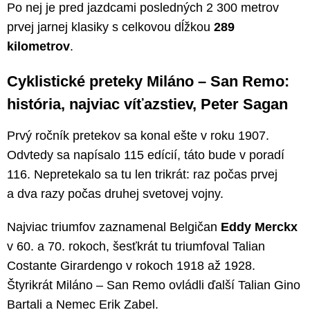
Po nej je pred jazdcami posledných 2 300 metrov
prvej jarnej klasiky s celkovou dĺžkou
289
kilometrov
.
Cyklistické preteky Miláno – San Remo:
história, najviac víťazstiev, Peter Sagan
Prvý ročník pretekov sa konal ešte v roku 1907.
Odvtedy sa napísalo 115 edícií, táto bude v poradí
116. Nepretekalo sa tu len trikrát: raz počas prvej
a dva razy počas druhej svetovej vojny.
Najviac triumfov zaznamenal Belgičan
Eddy Merckx
v 60. a 70. rokoch, šesťkrát tu triumfoval Talian
Costante Girardengo v rokoch 1918 až 1928.
Štyrikrát Miláno – San Remo ovládli ďalší Talian Gino
Bartali a Nemec Erik Zabel.