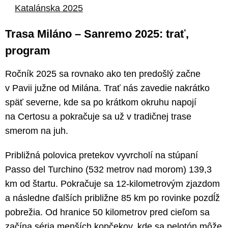
Katalánska 2025
Trasa Miláno – Sanremo 2025: trať,
program
Ročník 2025 sa rovnako ako ten predošlý začne
v Pavii južne od Milána. Trať nás zavedie nakrátko
späť severne, kde sa po krátkom okruhu napojí
na Certosu a pokračuje sa už v tradičnej trase
smerom na juh.
Približná polovica pretekov vyvrcholí na stúpaní
Passo del Turchino (532 metrov nad morom) 139,3
km od štartu. Pokračuje sa 12-kilometrovým zjazdom
a následne ďalších približne 85 km po rovinke pozdĺž
pobrežia. Od hranice 50 kilometrov pred cieľom sa
začína séria menších kopčekov, kde sa pelotón môže