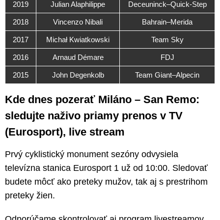
2019
Julian Alaphilippe
Deceuninck–Quick-Step
2018
Vincenzo Nibali
Bahrain–Merida
2017
Michał Kwiatkowski
Team Sky
2016
Arnaud Démare
FDJ
2015
John Degenkolb
Team Giant–Alpecin
Kde dnes pozerať Miláno – San Remo:
sledujte naživo priamy prenos v TV
(Eurosport), live stream
Prvý cyklistický monument sezóny odvysiela
televízna stanica Eurosport 1 už od 10:00. Sledovať
budete môcť ako preteky mužov, tak aj s prestrihom
preteky žien.
Odporúčame skontrolovať aj program livestreamov