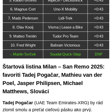
5. Kaden Groves
Alpecin - Deceuninck
+0:43
6. Magnus Cort
Uno-X Mobility
+0:43
7. Mads Pedersen
Lidl-Trek
+0:43
8. Olav Kooij
Visma | Lease a Bike
+0:43
9. Matteo Trentin
Tudor Pro Team
+0:43
10. Fred Wright
Bahrain Victorious
+0:43
-. Martin Svrček
Soudal Quick-Step
DNF
Štartová listina Milan – San Remo 2025:
favoriti Tadej Pogačar, Mathieu van der
Poel, Jasper Philipsen, Michael
Matthews, Slováci
Tadej Pogačar
(UAE Team Emirates-XRG) by rád
zlomil smolu a preťal cieľovú pásku ako prvý.