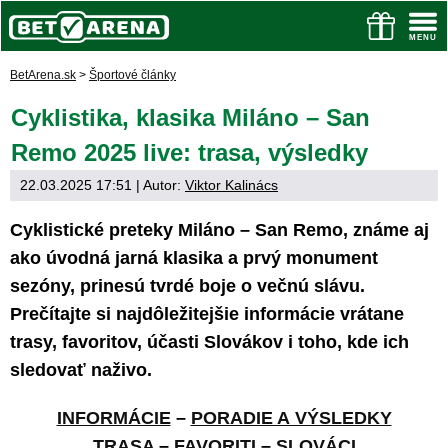
BetArena.sk
>
Športové články
Cyklistika, klasika Miláno – San
Remo 2025 live: trasa, výsledky
22.03.2025 17:51
| Autor:
Viktor Kalinács
Cyklistické preteky Miláno – San Remo, známe aj
ako úvodná jarná klasika a prvý monument
sezóny, prinesú tvrdé boje o večnú slávu.
Prečítajte si najdôležitejšie informácie vrátane
trasy, favoritov, účasti Slovákov i toho, kde ich
sledovať naživo.
INFORMÁCIE
–
PORADIE A VÝSLEDKY
TRASA
–
FAVORITI
–
SLOVÁCI