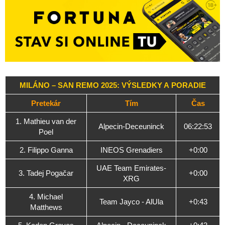
MILÁNO – SAN REMO 2025: VÝSLEDKY A PORADIE
Pretekár
Tím
Čas
1. Mathieu van der
Alpecin-Deceuninck
06:22:53
Poel
2. Filippo Ganna
INEOS Grenadiers
+0:00
UAE Team Emirates-
3. Tadej Pogačar
+0:00
XRG
4. Michael
Team Jayco - AlUla
+0:43
Matthews