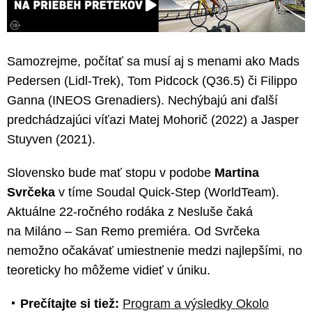
Samozrejme, počítať sa musí aj s menami ako Mads
Pedersen (Lidl-Trek), Tom Pidcock (Q36.5) či Filippo
Ganna (INEOS Grenadiers). Nechýbajú ani ďalší
predchádzajúci víťazi Matej Mohorič (2022) a Jasper
Stuyven (2021).
Slovensko bude mať stopu v podobe
Martina
Svrčeka
v tíme Soudal Quick-Step (WorldTeam).
Aktuálne 22-ročného rodáka z Nesluše čaká
na Miláno – San Remo premiéra. Od Svrčeka
nemožno očakávať umiestnenie medzi najlepšími, no
teoreticky ho môžeme vidieť v úniku.
Prečítajte si tiež:
Program a výsledky Okolo