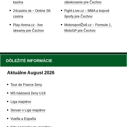
kasína
stávkovanie pre Čechov
24casino.sk – Online SK
Fight-Live.cz – MMA a bojové
casina
športy pre Čechov
Play-Arena.cz - live
MotorsportŽivě.cz – Formule 1,
streamy pre Čechov
MotoGP pre Čechov
DÔLEŽITÉ INFORMÁCIE
Aktuálne August 2026
Tour de France ženy
MS hádzaná ženy U18
Liga majstrov
Slovan v Lige majstrov
Vuelta a España