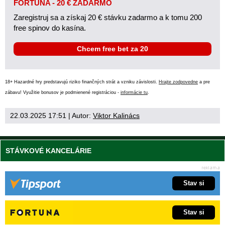
FORTUNA - 20 € ZADARMO
Zaregistruj sa a získaj 20 € stávku zadarmo a k tomu 200
free spinov do kasína.
Chcem free bet za 20
18+ Hazardné hry predstavujú riziko finančných strát a vzniku závislosti.
Hrajte zodpovedne
a pre
zábavu! Využitie bonusov je podmienené registráciou -
informácie tu
.
22.03.2025 17:51
| Autor:
Viktor Kalinács
STÁVKOVÉ KANCELÁRIE
Stav si
Stav si