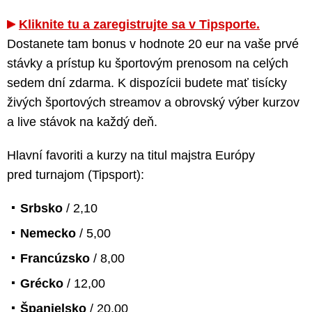
Kliknite tu a zaregistrujte sa v Tipsporte.
Dostanete tam bonus v hodnote 20 eur na vaše prvé
stávky a prístup ku športovým prenosom na celých
sedem dní zdarma. K dispozícii budete mať tisícky
živých športových streamov a obrovský výber kurzov
a live stávok na každý deň.
Hlavní favoriti a kurzy na titul majstra Európy
pred turnajom (Tipsport):
Srbsko
/ 2,10
Nemecko
/ 5,00
Francúzsko
/ 8,00
Grécko
/ 12,00
Španielsko
/ 20,00