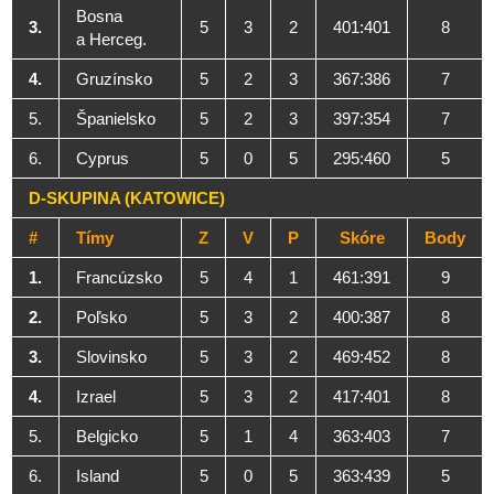
Bosna
3.
5
3
2
401:401
8
a Herceg.
4.
Gruzínsko
5
2
3
367:386
7
5.
Španielsko
5
2
3
397:354
7
6.
Cyprus
5
0
5
295:460
5
D-SKUPINA (KATOWICE)
#
Tímy
Z
V
P
Skóre
Body
1.
Francúzsko
5
4
1
461:391
9
2.
Poľsko
5
3
2
400:387
8
3.
Slovinsko
5
3
2
469:452
8
4.
Izrael
5
3
2
417:401
8
5.
Belgicko
5
1
4
363:403
7
6.
Island
5
0
5
363:439
5