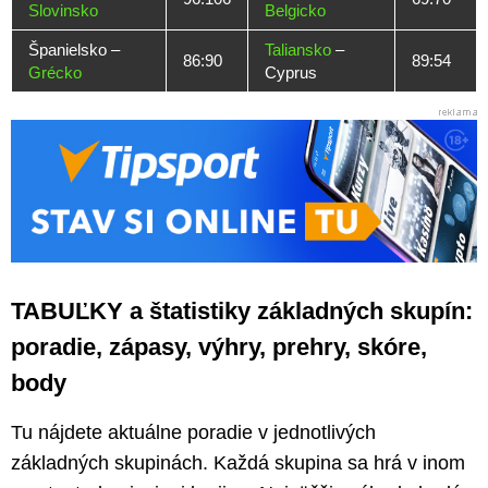
Slovinsko
Belgicko
Španielsko –
Taliansko
–
86:90
89:54
Grécko
Cyprus
TABUĽKY a štatistiky základných skupín:
poradie, zápasy, výhry, prehry, skóre,
body
Tu nájdete aktuálne poradie v jednotlivých
základných skupinách. Každá skupina sa hrá v inom