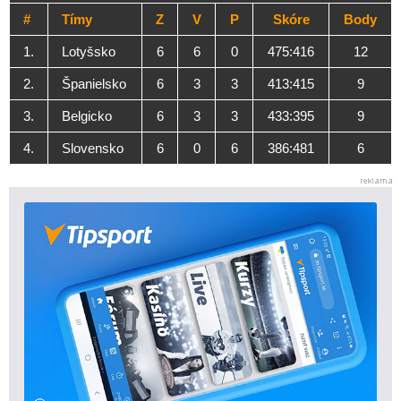
#
Tímy
Z
V
P
Skóre
Body
1.
Lotyšsko
6
6
0
475:416
12
2.
Španielsko
6
3
3
413:415
9
3.
Belgicko
6
3
3
433:395
9
4.
Slovensko
6
0
6
386:481
6