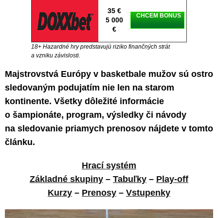
35 €
CHCEM BONUS
5 000
€
18+ Hazardné hry predstavujú riziko finančných strát
a vzniku závislosti.
Majstrovstvá Európy v basketbale mužov sú ostro
sledovaným podujatím nie len na starom
kontinente. Všetky dôležité informácie
o šampionáte, program, výsledky či návody
na sledovanie priamych prenosov
nájdete v tomto
článku.
Hrací systém
Základné skupiny
–
Tabuľky
–
Play-off
Kurzy
–
Prenosy
–
Vstupenky