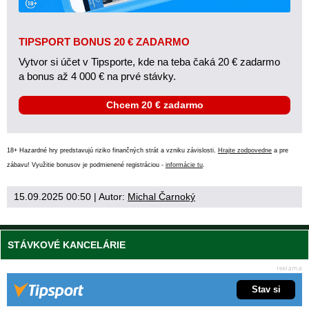
TIPSPORT BONUS 20 € ZADARMO
Vytvor si účet v Tipsporte, kde na teba čaká 20 € zadarmo
a bonus až 4 000 € na prvé stávky.
Chcem 20 € zadarmo
18+ Hazardné hry predstavujú riziko finančných strát a vzniku závislosti.
Hrajte zodpovedne
a pre
zábavu! Využitie bonusov je podmienené registráciou -
informácie tu
.
15.09.2025 00:50
| Autor:
Michal Čarnoký
STÁVKOVÉ KANCELÁRIE
Stav si