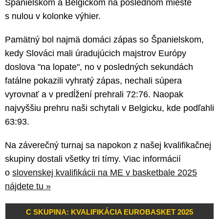
Španielskom a Belgickom na poslednom mieste
s nulou v kolonke výhier.
Pamätný bol najmä domáci zápas so Španielskom,
kedy Slováci mali úradujúcich majstrov Európy
doslova "na lopate", no v posledných sekundách
fatálne pokazili vyhratý zápas, nechali súpera
vyrovnať a v predĺžení prehrali 72:76. Naopak
najvyššiu prehru naši schytali v Belgicku, kde podľahli
63:93.
Na záverečný turnaj sa napokon z našej kvalifikačnej
skupiny dostali všetky tri tímy. Viac informácií
o
slovenskej kvalifikácii na ME v basketbale 2025
nájdete tu »
C SKUPINA: KVALIFIKÁCIA EUROBASKET 2025