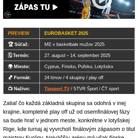
PREVIEW
EUROBASKET 2025
🏆 Súťaž:
ME v basketbale mužov 2025
🗓️ Termín:
27. august – 14. september 2025
🌍 Miesto:
Cyprus, Fínsko, Poľsko, Lotyšsko
🏀 Formát:
24 tímov / 4 skupiny / play off
📺 Naživo:
Tipsport TV
/ STVR Šport / ČT sport
Zatiaľ čo každá základná skupina sa odohrá v inej
krajine, kompletné play off už od osemfinálovej fázy
sa bude hrať v jednom meste, konkrétne v lotyšskej
Rige, kde turnaj aj vyvrcholí finálovým zápasom o titul
majstrov Európy. Najväčšiu arénu má však fínske