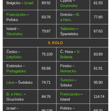
Cyprus –
Belgicko –
Izrael
89:92
61:93
Gruzínsko
Francúzsko
–
Grécko –
B.
83:76
77:80
Poľsko
a Herc.
Island –
Taliansko
–
79:87
67:63
Slovinsko
Španielsko
5. KOLO
Česko –
Č. Hora –
V.
75:109
83:89
Lotyšsko
Británia
Estónsko –
Fínsko –
65:68
61:91
Portugalsko
Nemecko
Turecko
–
Litva
– Švédsko
74:71
95:90
Srbsko
B. a Herc.
–
Francúzsko
–
84:76
114:74
Gruzínsko
Island
Izrael –
Poľsko –
96:106
69:70