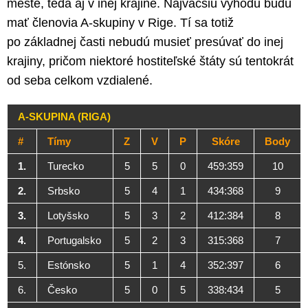
meste, teda aj v inej krajine. Najväčšiu výhodu budú
mať členovia A-skupiny v Rige. Tí sa totiž
po základnej časti nebudú musieť presúvať do inej
krajiny, pričom niektoré hostiteľské štáty sú tentokrát
od seba celkom vzdialené.
A-SKUPINA (RIGA)
#
Tímy
Z
V
P
Skóre
Body
1.
Turecko
5
5
0
459:359
10
2.
Srbsko
5
4
1
434:368
9
3.
Lotyšsko
5
3
2
412:384
8
4.
Portugalsko
5
2
3
315:368
7
5.
Estónsko
5
1
4
352:397
6
6.
Česko
5
0
5
338:434
5