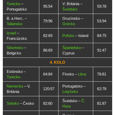
Turecko
–
V. Británia –
95:54
59:78
Portugalsko
Švédsko
B. a Herc. –
Gruzínsko –
79:96
53:94
Taliansko
Grécko
Izrael
–
82:69
Poľsko
– Island
84:75
Francúzsko
Slovinsko
–
Španielsko
–
86:69
91:47
Belgicko
Cyprus
4. KOLO
Estónsko –
64:84
Fínsko –
Litva
78:81
Turecko
Nemecko
– V.
Portugalsko –
120:57
62:78
Británia
Lotyšsko
Švédsko –
Č.
Srbsko
– Česko
82:60
81:87
Hora