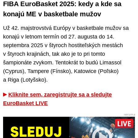
FIBA EuroBasket 2025: kedy a kde sa
konajú ME v basketbale mužov
Už 42. majstrovstvá Európy v basketbale mužov sa
konajú v letnom termín od 27. augusta do 14.
septembra 2025 v štyroch hostiteľských mestách
v štyroch krajinách, tak ako je to pri tomto
šampionáte zvykom. Tentokrát to budú Limassol
(Cyprus), Tampere (Fínsko), Katowice (Poľsko)
a Riga (Lotyšsko).
Kliknite sem, zaregistrujte sa a sledujte
EuroBasket LIVE