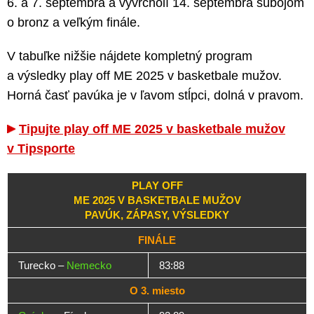
6. a 7. septembra a vyvrcholí 14. septembra súbojom
o bronz a veľkým finále.
V tabuľke nižšie nájdete kompletný program
a výsledky play off ME 2025 v basketbale mužov.
Horná časť pavúka je v ľavom stĺpci, dolná v pravom.
Tipujte play off ME 2025 v basketbale mužov
v Tipsporte
PLAY OFF
ME 2025 V BASKETBALE MUŽOV
PAVÚK, ZÁPASY, VÝSLEDKY
FINÁLE
Turecko –
Nemecko
83:88
O 3. miesto