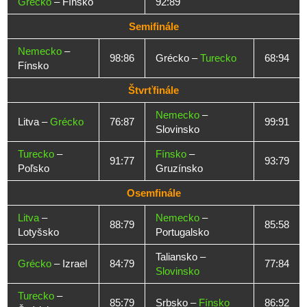
Grécko
– Fínsko
92:89
Semifinále
Nemecko
–
98:86
Grécko –
Turecko
68:94
Fínsko
Štvrťfinále
Nemecko
–
Litva –
Grécko
76:87
99:91
Slovinsko
Turecko
–
Fínsko
–
91:77
93:79
Poľsko
Gruzínsko
Osemfinále
Litva
–
Nemecko
–
88:79
85:58
Lotyšsko
Portugalsko
Taliansko –
Grécko
– Izrael
84:79
77:84
Slovinsko
Turecko
–
85:79
Srbsko –
Fínsko
86:92