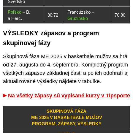
Švédsko
Poľsko
– B.
Francúzsko –
80:72
70:80
a Herc.
Gruzínsko
VÝSLEDKY zápasov a program
skupinovej fázy
Skupinová fáza ME 2025 v basketbale mužov sa hrá
od 27. augusta do 4. septembra. Kompletný program
všetkých zápasov základnej časti a po ich odohratí aj
aktualizované výsledky nájdete v tabuľke.
Na všetky zápasy sú vypísané kurzy v Tipsporte
SKUPINOVÁ FÁZA
ME 2025 V BASKETBALE MUŽOV
PROGRAM, ZÁPASY, VÝSLEDKY