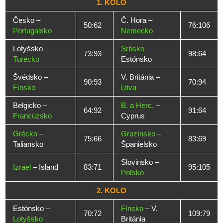
1. KOLO
Česko –
Č. Hora –
50:62
76:106
Portugalsko
Nemecko
Lotyšsko –
Srbsko
–
73:93
98:64
Turecko
Estónsko
Švédsko –
V. Británia –
90:93
70:94
Fínsko
Litva
Belgicko –
B. a Herc.
–
64:92
91:64
Francúzsko
Cyprus
Grécko
–
Gruzínsko
–
75:66
83:69
Taliansko
Španielsko
Slovinsko –
Izrael
– Island
83:71
95:105
Poľsko
2. KOLO
Estónsko –
Fínsko
– V.
70:72
109:79
Lotyšsko
Británia