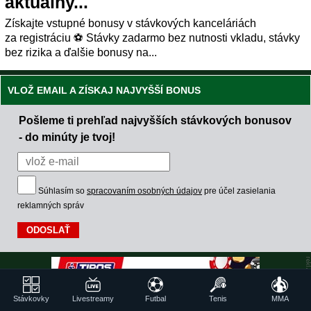
aktuálny...
Získajte vstupné bonusy v stávkových kanceláriách
za registráciu ⚽ Stávky zadarmo bez nutnosti vkladu, stávky
bez rizika a ďalšie bonusy na...
VLOŽ EMAIL A ZÍSKAJ NAJVYŠŠÍ BONUS
Pošleme ti prehľad najvyšších stávkových bonusov
- do minúty je tvoj!
Súhlasím so
spracovaním osobných údajov
pre účel zasielania
reklamných správ
Stávkovky
Livestreamy
Futbal
Tenis
MMA