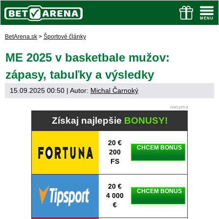
BetArena.sk
>
Športové články
ME 2025 v basketbale mužov:
zápasy, tabuľky a výsledky
15.09.2025 00:50
| Autor:
Michal Čarnoký
Získaj najlepšie
BONUSY!
20 €
CHCEM BONUS
200
FS
20 €
CHCEM BONUS
4 000
€