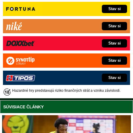
Stav si
Stav si
Stav si
Stav si
Stav si
Hazardné hry predstavujú riziko finančných strát a vzniku závislosti.
SÚVISIACE ČLÁNKY