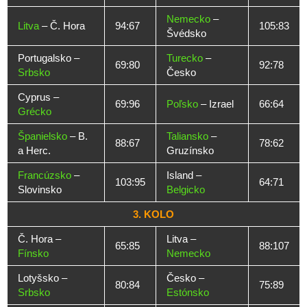
Nemecko
–
Litva
– Č. Hora
94:67
105:83
Švédsko
Portugalsko –
Turecko
–
69:80
92:78
Srbsko
Česko
Cyprus –
69:96
Poľsko
– Izrael
66:64
Grécko
Španielsko
– B.
Taliansko
–
88:67
78:62
a Herc.
Gruzínsko
Francúzsko
–
Island –
103:95
64:71
Slovinsko
Belgicko
3. KOLO
Č. Hora –
Litva –
65:85
88:107
Fínsko
Nemecko
Lotyšsko –
Česko –
80:84
75:89
Srbsko
Estónsko