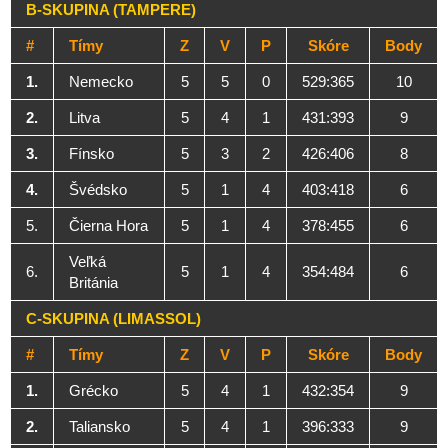
B-SKUPINA (TAMPERE)
#
Tímy
Z
V
P
Skóre
Body
1.
Nemecko
5
5
0
529:365
10
2.
Litva
5
4
1
431:393
9
3.
Fínsko
5
3
2
426:406
8
4.
Švédsko
5
1
4
403:418
6
5.
Čierna Hora
5
1
4
378:455
6
Veľká
6.
5
1
4
354:484
6
Británia
C-SKUPINA (LIMASSOL)
#
Tímy
Z
V
P
Skóre
Body
1.
Grécko
5
4
1
432:354
9
2.
Taliansko
5
4
1
396:333
9