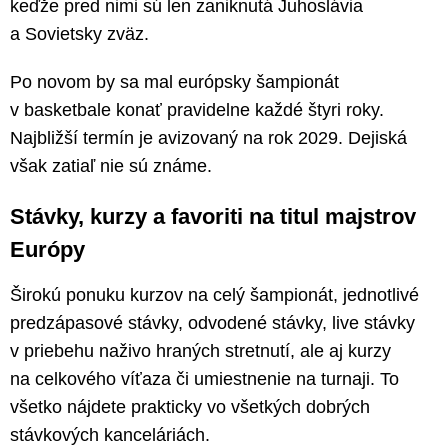
keďže pred nimi sú len zaniknutá Juhoslávia
a Sovietsky zväz.
Po novom by sa mal európsky šampionát
v basketbale konať pravidelne každé štyri roky.
Najbližší termín je avizovaný na rok 2029. Dejiská
však zatiaľ nie sú známe.
Stávky, kurzy a favoriti na titul majstrov
Európy
Širokú ponuku kurzov na celý šampionát, jednotlivé
predzápasové stávky, odvodené stávky, live stávky
v priebehu naživo hraných stretnutí, ale aj kurzy
na celkového víťaza či umiestnenie na turnaji. To
všetko nájdete prakticky vo všetkých dobrých
stávkových kanceláriách.