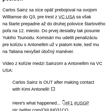
Carlos Sainz sa síce opäť prebojoval na svojom
Williamse do Q3, pre trest z
VC USA
sa však
na štarte prepadne až do druhej polovice štartového
poľa na 12. miesto. Do prvej desiatky tak posunie
Yukiho Tsunodu. Komisári mu udelili penalizáciu
pre kolíziu s Antonellim už v piatom kole, keď mu
na Taliana nevyšiel útočný manéver.
Video z kolízie medzi Sainzom a Antonellim na VC
USA:
Carlos Sainz is OUT after making contact
with Kimi Antonelli! 💥
Here's what happened... 👇
#F1
#USGP
pic.twitter.com/OIIUH031CO