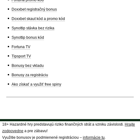
Fortuna promo kód
Doxxbet registračný bonus
Doxxbet skaut kód a promo kód
Synottip stávka bez rizika
Synottip bonus kód
Fortuna TV
Tipsport TV
Bonusy bez vkladu
Bonusy za registráciu
Ako získať a využiť free spiny
18+ Hazardné hry predstavujú riziko finančných strát a vzniku závislosti.
Hrajte
zodpovedne
a pre zábavu!
Využitie bonusov je podmienené registráciou –
informácie tu
.