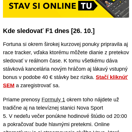
Kde sledovať F1 dnes [26. 10.]
Fortuna si okrem širokej kurzovej ponuky pripravila aj
race tracker, vďaka ktorému môžete dianie z pretekov
sledovať v reálnom čase. K tomu všetkému dáva
stávková kancelária novým hráčom aj lákavý vstupný
bonus v podobe 40 € stávky bez rizika.
Stačí kliknúť
SEM
a zaregistrovať sa.
Priame prenosy
Formuly 1
okrem toho nájdete už
tradične aj na televíznej stanici Nova Sport
5. V nedeľu večer ponúkne hodinové štúdio od 20:00
a pokračovať bude hlavnými pretekmi. Online