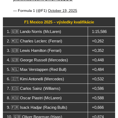
— Formula 1 (@F1)
October 19, 2025
F1 Mexico 2025 – výsledky kvalifikácie
1. 🇬🇧 Lando Norris (McLaren)
1:15,586
2. 🇲🇨 Charles Leclerc (Ferrari)
+0,262
3. 🇬🇧 Lewis Hamilton (Ferrari)
+0,352
4. 🇬🇧 George Russell (Mercedes)
+0,448
5. 🇳🇱 Max Verstappen (Red Bull)
+0,484
6. 🇮🇹 Kimi Antonelli (Mercedes)
+0,532
7. 🇪🇸 Carlos Sainz (Williams)
+0,586
8. 🇦🇺 Oscar Piastri (McLaren)
+0,588
9. 🇫🇷 Isack Hadjar (Racing Bulls)
+0,666
10. 🇬🇧 Oliver Bearman (Haas)
+0,874