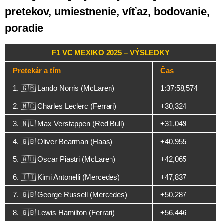
pretekov, umiestnenie, víťaz, bodovanie,
poradie
F1 VC MEXIKO 2025 – VÝSLEDKY
Pretekár a tím
Čas
1. 🇬🇧 Lando Norris (McLaren)
1:37:58,574
2. 🇲🇨 Charles Leclerc (Ferrari)
+30,324
3. 🇳🇱 Max Verstappen (Red Bull)
+31,049
4. 🇬🇧 Oliver Bearman (Haas)
+40,955
5. 🇦🇺 Oscar Piastri (McLaren)
+42,065
6. 🇮🇹 Kimi Antonelli (Mercedes)
+47,837
7. 🇬🇧 George Russell (Mercedes)
+50,287
8. 🇬🇧 Lewis Hamilton (Ferrari)
+56,446