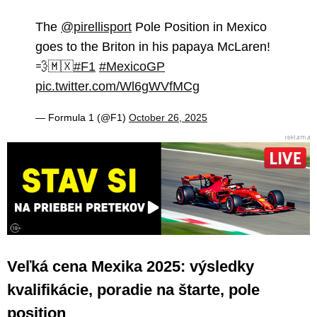
The
@pirellisport
Pole Position in Mexico
goes to the Briton in his papaya McLaren!
💨🇲🇽
#F1
#MexicoGP
pic.twitter.com/Wl6gWVfMCg
— Formula 1 (@F1)
October 26, 2025
Veľká cena Mexika 2025: výsledky
kvalifikácie, poradie na štarte, pole
position