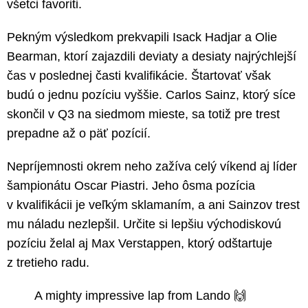
všetci favoriti.
Pekným výsledkom prekvapili Isack Hadjar a Olie
Bearman, ktorí zajazdili deviaty a desiaty najrýchlejší
čas v poslednej časti kvalifikácie. Štartovať však
budú o jednu pozíciu vyššie. Carlos Sainz, ktorý síce
skončil v Q3 na siedmom mieste, sa totiž pre trest
prepadne až o päť pozícií.
Nepríjemnosti okrem neho zažíva celý víkend aj líder
šampionátu Oscar Piastri. Jeho ôsma pozícia
v kvalifikácii je veľkým sklamaním, a ani Sainzov trest
mu náladu nezlepšil. Určite si lepšiu východiskovú
pozíciu želal aj Max Verstappen, ktorý odštartuje
z tretieho radu.
A mighty impressive lap from Lando 🙌