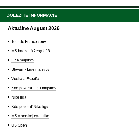
DÔLEŽITÉ INFORMÁCIE
Aktuálne August 2026
Tour de France ženy
MS hádzaná ženy U18
Liga majstrov
Slovan v Lige majstrov
Vuelta a España
Kde pozerať Ligu majstrov
Niké liga
Kde pozerať Niké ligu
MS v horskej cyklistike
US Open