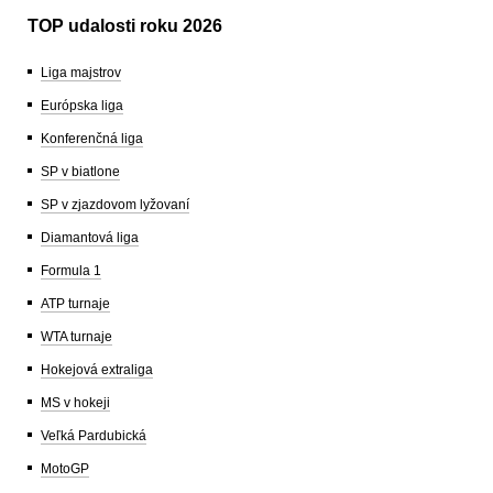
TOP udalosti roku 2026
Liga majstrov
Európska liga
Konferenčná liga
SP v biatlone
SP v zjazdovom lyžovaní
Diamantová liga
Formula 1
ATP turnaje
WTA turnaje
Hokejová extraliga
MS v hokeji
Veľká Pardubická
MotoGP