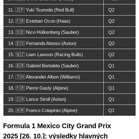
11. 🇯🇵 Yuki Tsunoda (Red Bull)
Q2
12. 🇫🇷 Esteban Ocon (Haas)
Q2
13. 🇩🇪 Nico Hülkenberg (Sauber)
Q2
14. 🇪🇸 Fernando Alonso (Aston)
Q2
15. 🇳🇿 Liam Lawson (Racing Bulls)
Q2
16. 🇧🇷 Gabriel Bortoleto (Sauber)
Q1
17. 🇹🇭 Alexander Albon (Williams)
Q1
18. 🇫🇷 Pierre Gasly (Alpine)
Q1
19. 🇨🇦 Lance Stroll (Aston)
Q1
20. 🇦🇷 Franco Colapinto (Alpine)
Q1
Formula 1 Mexico City Grand Prix
2025 [26. 10.]: výsledky hlavných