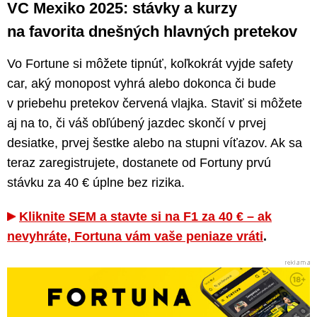
VC Mexiko 2025: stávky a kurzy
na favorita dnešných hlavných pretekov
Vo Fortune si môžete tipnúť, koľkokrát vyjde safety
car, aký monopost vyhrá alebo dokonca či bude
v priebehu pretekov červená vlajka. Staviť si môžete
aj na to, či váš obľúbený jazdec skončí v prvej
desiatke, prvej šestke alebo na stupni víťazov. Ak sa
teraz zaregistrujete, dostanete od Fortuny prvú
stávku za 40 € úplne bez rizika.
Kliknite SEM a stavte si na F1 za 40 € – ak
nevyhráte, Fortuna vám vaše peniaze vráti
.