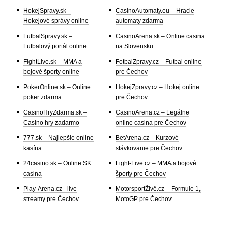
HokejSpravy.sk –
CasinoAutomaty.eu – Hracie
Hokejové správy online
automaty zdarma
FutbalSpravy.sk –
CasinoArena.sk – Online casina
Futbalový portál online
na Slovensku
FightLive.sk – MMA a
FotbalZpravy.cz – Futbal online
bojové športy online
pre Čechov
PokerOnline.sk – Online
HokejZpravy.cz – Hokej online
poker zdarma
pre Čechov
CasinoHryZdarma.sk –
CasinoArena.cz – Legálne
Casino hry zadarmo
online casina pre Čechov
777.sk – Najlepšie online
BetArena.cz – Kurzové
kasína
stávkovanie pre Čechov
24casino.sk – Online SK
Fight-Live.cz – MMA a bojové
casina
športy pre Čechov
Play-Arena.cz - live
MotorsportŽivě.cz – Formule 1,
streamy pre Čechov
MotoGP pre Čechov