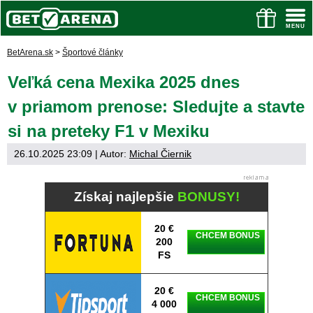
BetArena.sk
>
Športové články
Veľká cena Mexika 2025 dnes
v priamom prenose: Sledujte a stavte
si na preteky F1 v Mexiku
26.10.2025 23:09
| Autor:
Michal Čiernik
Získaj najlepšie
BONUSY!
20 €
CHCEM BONUS
200
FS
20 €
CHCEM BONUS
4 000