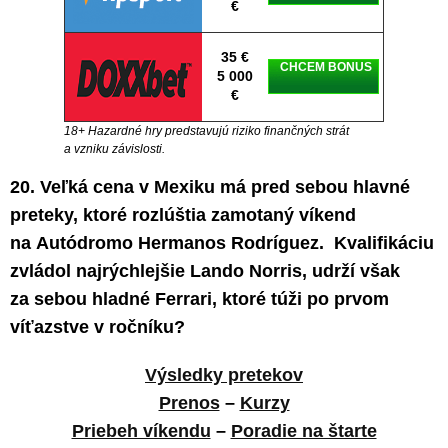
€
35 €
CHCEM BONUS
5 000
€
18+ Hazardné hry predstavujú riziko finančných strát
a vzniku závislosti.
20. Veľká cena v Mexiku má pred sebou hlavné
preteky, ktoré rozlúštia zamotaný víkend
na Autódromo Hermanos Rodríguez. Kvalifikáciu
zvládol najrýchlejšie Lando Norris, udrží však
za sebou hladné Ferrari, ktoré túži po prvom
víťazstve v ročníku?
Výsledky pretekov
Prenos
–
Kurzy
Priebeh víkendu
–
Poradie na štarte