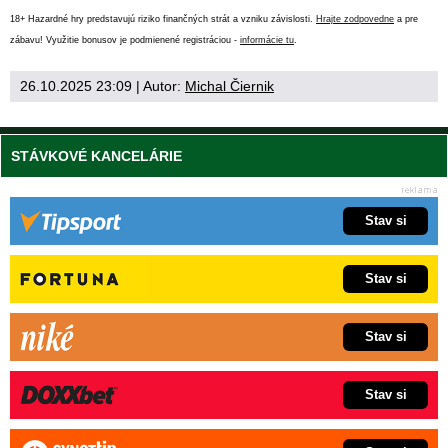
18+ Hazardné hry predstavujú riziko finančných strát a vzniku závislosti.
Hrajte zodpovedne
a pre
zábavu! Využitie bonusov je podmienené registráciou -
informácie tu
.
26.10.2025 23:09
| Autor:
Michal Čiernik
STÁVKOVÉ KANCELÁRIE
Stav si
Stav si
Stav si
Stav si