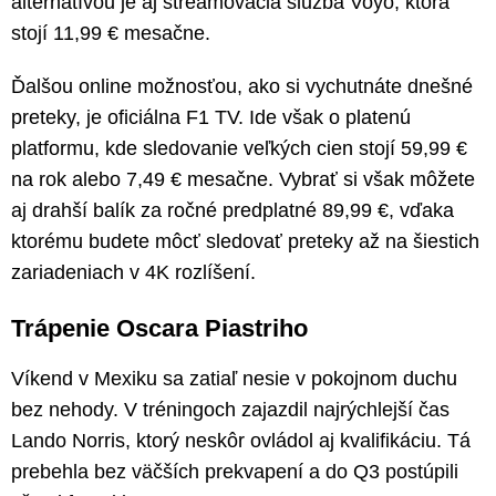
alternatívou je aj streamovacia služba Voyo, ktorá
stojí 11,99 € mesačne.
Ďalšou online možnosťou, ako si vychutnáte dnešné
preteky, je oficiálna F1 TV. Ide však o platenú
platformu, kde sledovanie veľkých cien stojí 59,99 €
na rok alebo 7,49 € mesačne. Vybrať si však môžete
aj drahší balík za ročné predplatné 89,99 €, vďaka
ktorému budete môcť sledovať preteky až na šiestich
zariadeniach v 4K rozlíšení.
Trápenie Oscara Piastriho
Víkend v Mexiku sa zatiaľ nesie v pokojnom duchu
bez nehody. V tréningoch zajazdil najrýchlejší čas
Lando Norris, ktorý neskôr ovládol aj kvalifikáciu. Tá
prebehla bez väčších prekvapení a do Q3 postúpili