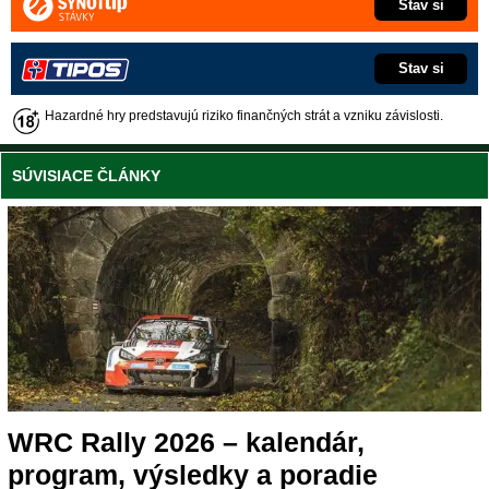
Stav si
Stav si
Hazardné hry predstavujú riziko finančných strát a vzniku závislosti.
SÚVISIACE ČLÁNKY
WRC Rally 2026 – kalendár,
program, výsledky a poradie