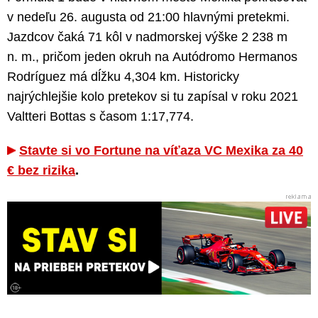
v nedeľu 26. augusta od 21:00 hlavnými pretekmi.
Jazdcov čaká 71 kôl v nadmorskej výške 2 238 m
n. m., pričom jeden okruh na Autódromo Hermanos
Rodríguez má dĺžku 4,304 km. Historicky
najrýchlejšie kolo pretekov si tu zapísal v roku 2021
Valtteri Bottas s časom 1:17,774.
Stavte si vo Fortune na víťaza VC Mexika za 40
€ bez rizika
.