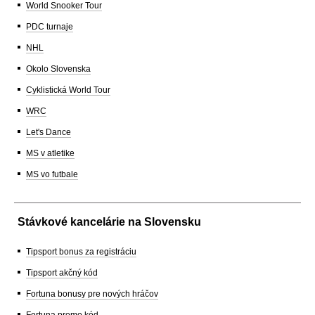
World Snooker Tour
PDC turnaje
NHL
Okolo Slovenska
Cyklistická World Tour
WRC
Let's Dance
MS v atletike
MS vo futbale
Stávkové kancelárie na Slovensku
Tipsport bonus za registráciu
Tipsport akčný kód
Fortuna bonusy pre nových hráčov