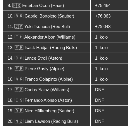
9. 🇫🇷 Esteban Ocon (Haas)
+75,464
10. 🇧🇷 Gabriel Bortoleto (Sauber)
+76,863
11. 🇯🇵 Yuki Tsunoda (Red Bull)
+79,048
12. 🇹🇭 Alexander Albon (Williams)
1. kolo
13. 🇫🇷 Isack Hadjar (Racing Bulls)
1. kolo
14. 🇨🇦 Lance Stroll (Aston)
1. kolo
15. 🇫🇷 Pierre Gasly (Alpine)
1. kolo
16. 🇦🇷 Franco Colapinto (Alpine)
1. kolo
17. 🇪🇸 Carlos Sainz (Williams)
DNF
18. 🇪🇸 Fernando Alonso (Aston)
DNF
19. 🇩🇪 Nico Hülkenberg (Sauber)
DNF
20. 🇳🇿 Liam Lawson (Racing Bulls)
DNF