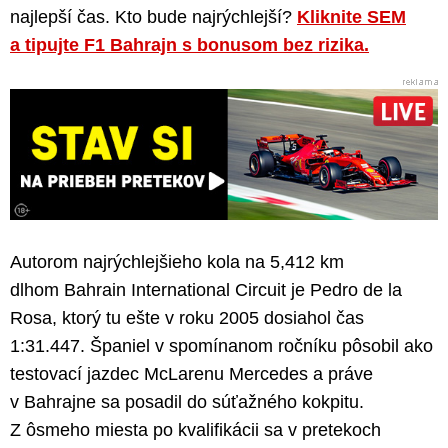
najlepší čas. Kto bude najrýchlejší?
Kliknite SEM
a tipujte F1 Bahrajn s bonusom bez rizika.
Autorom najrýchlejšieho kola na 5,412 km
dlhom Bahrain International Circuit je Pedro de la
Rosa, ktorý tu ešte v roku 2005 dosiahol čas
1:31.447. Španiel v spomínanom ročníku pôsobil ako
testovací jazdec McLarenu Mercedes a práve
v Bahrajne sa posadil do súťažného kokpitu.
Z ôsmeho miesta po kvalifikácii sa v pretekoch