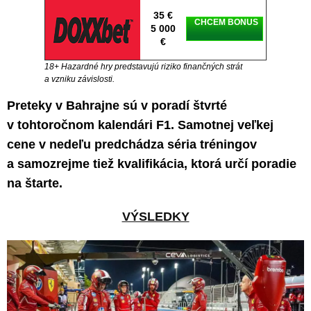
35 €
CHCEM BONUS
5 000
€
18+ Hazardné hry predstavujú riziko finančných strát
a vzniku závislosti.
Preteky v Bahrajne sú v poradí štvrté
v tohtoročnom kalendári F1. Samotnej veľkej
cene v nedeľu predchádza séria tréningov
a samozrejme tiež kvalifikácia, ktorá určí poradie
na štarte.
VÝSLEDKY