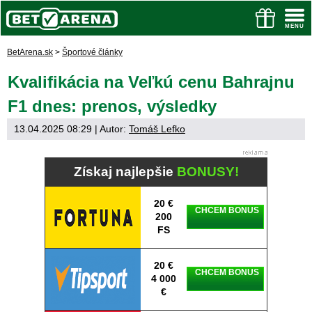
BetArena.sk
>
Športové články
Kvalifikácia na Veľkú cenu Bahrajnu
F1 dnes: prenos, výsledky
13.04.2025 08:29
| Autor:
Tomáš Lefko
Získaj najlepšie
BONUSY!
20 €
CHCEM BONUS
200
FS
20 €
CHCEM BONUS
4 000
€