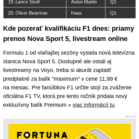
19. Lance Stroll
Aston Martin
Q1
20. Oliver Bearman
Haas
Q1
Kde pozerať kvalifikáciu F1 dnes: priamy
prenos Nova Sport 5, livestream online
Formulu 1 od vlaňajšej sezóny vysiela nová televízna
stanica Nova Sport 5. Dostupné ale ostali aj
livestreamy na Voyo, treba si akurát zaplatiť
predplatné za balík "maximum" v cene 11,99 €
na mesiac. Pre fanúšikov F1 určite stojí za zváženie
oficiálna F1 TV, ktorá pre tento ročník pridala nový
exkluzívny balík Premium »
viac informácií tu
.