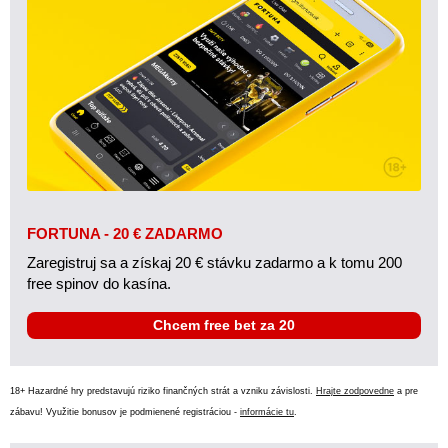
FORTUNA - 20 € ZADARMO
Zaregistruj sa a získaj 20 € stávku zadarmo a k tomu 200
free spinov do kasína.
Chcem free bet za 20
18+ Hazardné hry predstavujú riziko finančných strát a vzniku závislosti.
Hrajte zodpovedne
a pre
zábavu! Využitie bonusov je podmienené registráciou -
informácie tu
.