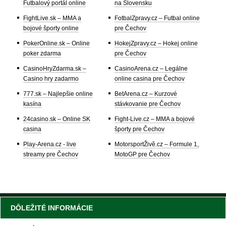
Futbalový portál online
na Slovensku
FightLive.sk – MMA a
FotbalZpravy.cz – Futbal online
bojové športy online
pre Čechov
PokerOnline.sk – Online
HokejZpravy.cz – Hokej online
poker zdarma
pre Čechov
CasinoHryZdarma.sk –
CasinoArena.cz – Legálne
Casino hry zadarmo
online casina pre Čechov
777.sk – Najlepšie online
BetArena.cz – Kurzové
kasína
stávkovanie pre Čechov
24casino.sk – Online SK
Fight-Live.cz – MMA a bojové
casina
športy pre Čechov
Play-Arena.cz - live
MotorsportŽivě.cz – Formule 1,
streamy pre Čechov
MotoGP pre Čechov
DÔLEŽITÉ INFORMÁCIE