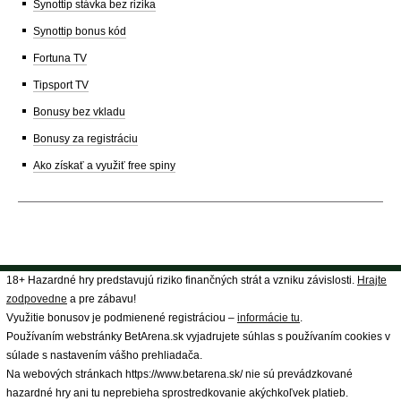
Synottip stávka bez rizika
Synottip bonus kód
Fortuna TV
Tipsport TV
Bonusy bez vkladu
Bonusy za registráciu
Ako získať a využiť free spiny
18+ Hazardné hry predstavujú riziko finančných strát a vzniku závislosti.
Hrajte
zodpovedne
a pre zábavu!
Využitie bonusov je podmienené registráciou –
informácie tu
.
Používaním webstránky BetArena.sk vyjadrujete súhlas s používaním cookies v
súlade s nastavením vášho prehliadača.
Na webových stránkach https://www.betarena.sk/ nie sú prevádzkované
hazardné hry ani tu neprebieha sprostredkovanie akýchkoľvek platieb.