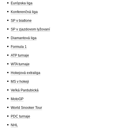
Európska liga
Konferenčná liga
SP v biatlone
SP v zjazdovom lyžovaní
Diamantová liga
Formula 1
ATP turnaje
WTA turnaje
Hokejová extraliga
MS v hokeji
Veľká Pardubická
MotoGP
World Snooker Tour
PDC turnaje
NHL