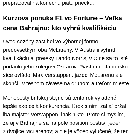
prepracoval na konečnú piatu priečku.
Kurzová ponuka F1 vo Fortune – Veľká
cena Bahrajnu: kto vyhrá kvalifikáciu
Úvod sezóny zastihol vo výbornej forme
predovšetkým oba McLareny. V Austrálii vyhral
kvalifikáciu aj preteky Lando Norris, v Číne sa to isté
podarilo jeho kolegovi Oscarovi Piastrimu. Japonsko
síce ovládol Max Verstappen, jazdci McLarenu ale
skončili v tesnom závese na druhom a treťom mieste.
Monoposty britskej stajne sú tento rok vyladené
lepšie ako celá konkurencia. Krok s nimi zatiaľ držal
iba majster Verstappen, inak nikto. Preto si myslím,
že aj v Bahrajne sa na pole position postaví jeden
z dvojice McLarenov; a nie je vôbec vylúčené, že ten