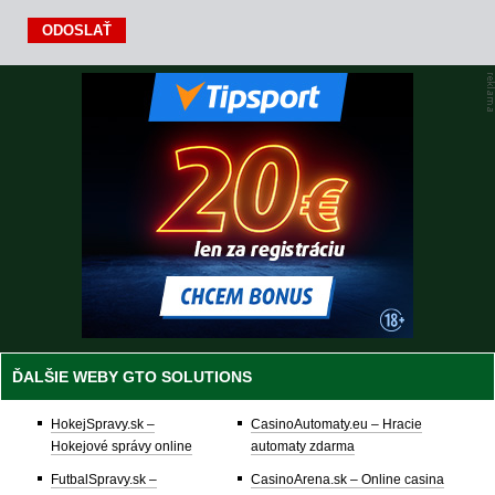
ĎALŠIE WEBY GTO SOLUTIONS
HokejSpravy.sk –
CasinoAutomaty.eu – Hracie
Hokejové správy online
automaty zdarma
FutbalSpravy.sk –
CasinoArena.sk – Online casina