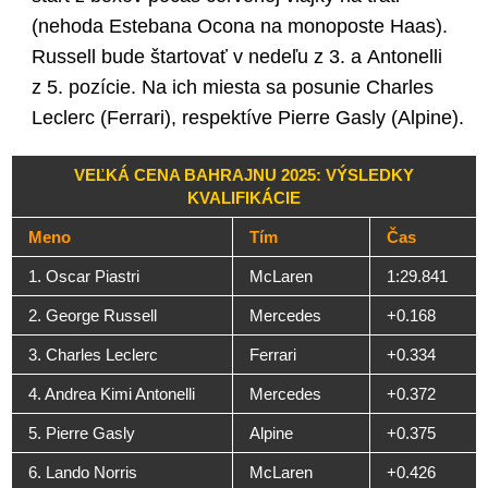
(nehoda Estebana Ocona na monoposte Haas).
Russell bude štartovať v nedeľu z 3. a Antonelli
z 5. pozície. Na ich miesta sa posunie Charles
Leclerc (Ferrari), respektíve Pierre Gasly (Alpine).
VEĽKÁ CENA BAHRAJNU 2025: VÝSLEDKY
KVALIFIKÁCIE
Meno
Tím
Čas
1. Oscar Piastri
McLaren
1:29.841
2. George Russell
Mercedes
+0.168
3. Charles Leclerc
Ferrari
+0.334
4. Andrea Kimi Antonelli
Mercedes
+0.372
5. Pierre Gasly
Alpine
+0.375
6. Lando Norris
McLaren
+0.426