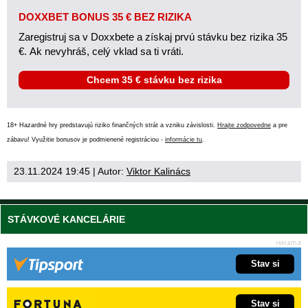
DOXXBET BONUS 35 € BEZ RIZIKA
Zaregistruj sa v Doxxbete a získaj prvú stávku bez rizika 35
€. Ak nevyhráš, celý vklad sa ti vráti.
Chcem 35 € stávku bez rizika
18+ Hazardné hry predstavujú riziko finančných strát a vzniku závislosti.
Hrajte zodpovedne
a pre
zábavu! Využitie bonusov je podmienené registráciou -
informácie tu
.
23.11.2024 19:45
| Autor:
Viktor Kalinács
STÁVKOVÉ KANCELÁRIE
Stav si
Stav si