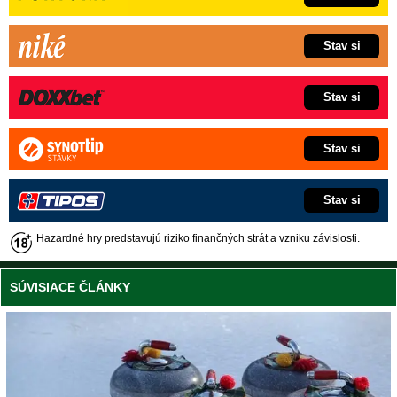
Stav si
Stav si
Stav si
Stav si
Hazardné hry predstavujú riziko finančných strát a vzniku závislosti.
SÚVISIACE ČLÁNKY