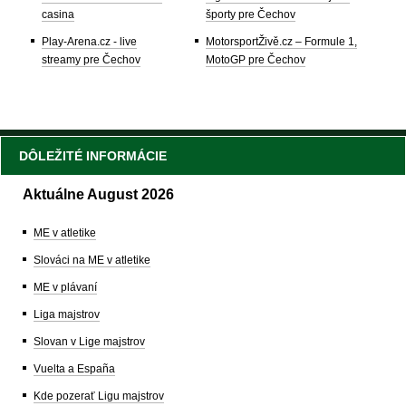
casina
športy pre Čechov
Play-Arena.cz - live
MotorsportŽivě.cz – Formule 1,
streamy pre Čechov
MotoGP pre Čechov
DÔLEŽITÉ INFORMÁCIE
Aktuálne August 2026
ME v atletike
Slováci na ME v atletike
ME v plávaní
Liga majstrov
Slovan v Lige majstrov
Vuelta a España
Kde pozerať Ligu majstrov