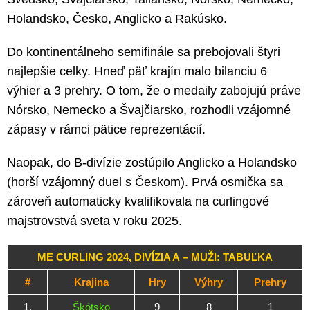
Holandsko, Česko, Anglicko a Rakúsko.
Do kontinentálneho semifinále sa prebojovali štyri
najlepšie celky. Hneď päť krajín malo bilanciu 6
výhier a 3 prehry. O tom, že o medaily zabojujú práve
Nórsko, Nemecko a Švajčiarsko, rozhodli vzájomné
zápasy v rámci pätice reprezentácií.
Naopak, do B-divízie zostúpilo Anglicko a Holandsko
(horší vzájomný duel s Českom). Prvá osmička sa
zároveň automaticky kvalifikovala na curlingové
majstrovstvá sveta v roku 2025.
ME CURLING 2024, DIVÍZIA A – MUŽI: TABUĽKA
#
Krajina
Hry
Výhry
Prehry
1.
Škótsko
9
8
1