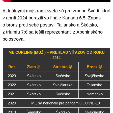
Aktuálnymi majstrami sveta
sú pre zmenu Švédi, ktorí
v apríli 2024 porazili vo finále Kanadu 6:5. Zápas
o bronz proti sebe postavil Taliansko a Škótsko,
z triumfu 7:6 sa tešili reprezentanti z Apeninského
polostrova.
ME CURLING (MUŽI) – PREHĽAD VÍŤAZOV OD ROKU
2014
Rok
Zlato 🥇
Striebro 🥈
Bronz 🥉
2023
Škótsko
Švédsko
Švajčiarsko
2022
Škótsko
Švajčiarsko
Taliansko
2021
Škótsko
Švédsko
Nemecko
2020
ME sa nekonalo pre pandémiu COVID-19
2019
Švédsko
Škótsko
Švajčiarsko