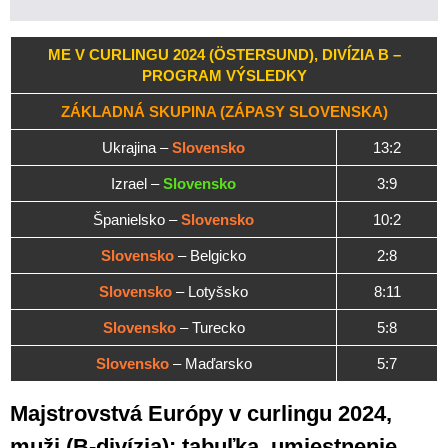
ME V CURLINGU 2024 (ÖSTERSUND), DIVÍZIA B –
PROGRAM VÝSLEDKY
ZÁKLADNÁ SKUPINA (ZÁPASY SLOVENSKA)
Ukrajina –
Slovensko
13:2
Izrael –
Slovensko
3:9
Španielsko –
Slovensko
10:2
Slovensko
– Belgicko
2:8
Slovensko
– Lotyšsko
8:11
Slovensko
– Turecko
5:8
Slovensko
– Maďarsko
5:7
Majstrovstvá Európy v curlingu 2024,
muži (B-divízia): tabuľka, umiestnenie