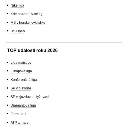
Niké liga
Kde pozerať Niké ligu
MS v horskej cyklistike
US Open
TOP udalosti roku 2026
Liga majstrov
Európska liga
Konferenčná liga
SP v biatlone
SP v zjazdovom lyžovaní
Diamantová liga
Formula 1
ATP turnaje