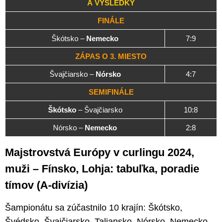
A VÝSLEDKY
FINÁLE
Škótsko –
Nemecko
7:9
ZÁPAS O 3. MIESTO
Švajčiarsko –
Nórsko
4:7
SEMIFINÁLE
Škótsko
– Švajčiarsko
10:8
Nórsko –
Nemecko
2:8
Majstrovstvá Európy v curlingu 2024,
muži – Fínsko, Lohja: tabuľka, poradie
tímov (A-divízia)
Šampionátu sa zúčastnilo 10 krajín: Škótsko,
Švédsko, Švajčiarsko, Taliansko, Nórsko, Nemecko,