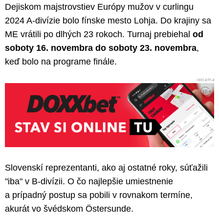
Dejiskom majstrovstiev Európy mužov v curlingu
2024 A-divízie bolo fínske mesto Lohja. Do krajiny sa
ME vrátili po dlhých 23 rokoch. Turnaj prebiehal
od
soboty 16. novembra do soboty 23. novembra
,
keď bolo na programe finále.
Slovenskí reprezentanti, ako aj ostatné roky, súťažili
"iba" v B-divízii. O čo najlepšie umiestnenie
a prípadný postup sa pobili v rovnakom termíne,
akurát vo švédskom Östersunde.