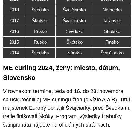
2018
Švédsko
Švajčiarsko
Nemecko
2017
Škótsko
Švajčiarsko
Taliansko
2016
Rusko
Švédsko
Škótsko
2015
Rusko
Škótsko
Fínsko
2014
Švédsko
Nórsko
Švajčiarsko
ME curling 2024, ženy: miesto, dátum,
Slovensko
V rovnakom termíne, teda od 16. do 23. novembra,
sa uskutočnili aj ME curlingu žien (divízie A a B). Titul
majsteriek Európy obhajili Švajčiarky, pred Švédkami,
tretie finišovali Škóky. Program, výsledky i tabuľky
šampionátu
nájdete na oficiálnych stránkach
.