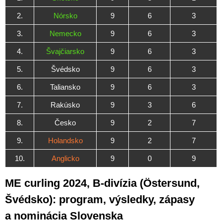
2.
Nórsko
9
6
3
3.
Nemecko
9
6
3
4.
Švajčiarsko
9
6
3
5.
Švédsko
9
6
3
6.
Taliansko
9
6
3
7.
Rakúsko
9
3
6
8.
Česko
9
2
7
9.
Holandsko
9
2
7
10.
Anglicko
9
0
9
ME curling 2024, B-divízia (Östersund,
Švédsko): program, výsledky, zápasy
a nominácia Slovenska