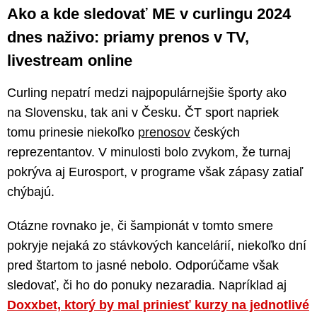
Ako a kde sledovať ME v curlingu 2024
dnes naživo: priamy prenos v TV,
livestream online
Curling nepatrí medzi najpopulárnejšie športy ako
na Slovensku, tak ani v Česku. ČT sport napriek
tomu prinesie niekoľko
prenosov
českých
reprezentantov. V minulosti bolo zvykom, že turnaj
pokrýva aj Eurosport, v programe však zápasy zatiaľ
chýbajú.
Otázne rovnako je, či šampionát v tomto smere
pokryje nejaká zo stávkových kancelárií, niekoľko dní
pred štartom to jasné nebolo. Odporúčame však
sledovať, či ho do ponuky nezaradia. Napríklad aj
Doxxbet, ktorý by mal priniesť kurzy na jednotlivé