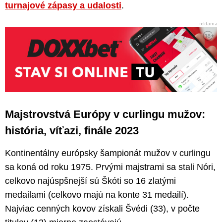
turnajové zápasy a udalosti
.
Majstrovstvá Európy v curlingu mužov:
história, víťazi, finále 2023
Kontinentálny európsky šampionát mužov v curlingu
sa koná od roku 1975. Prvými majstrami sa stali Nóri,
celkovo najúspšnejší sú Škóti so 16 zlatými
medailami (celkovo majú na konte 31 medailí).
Najviac cenných kovov získali Švédi (33), v počte