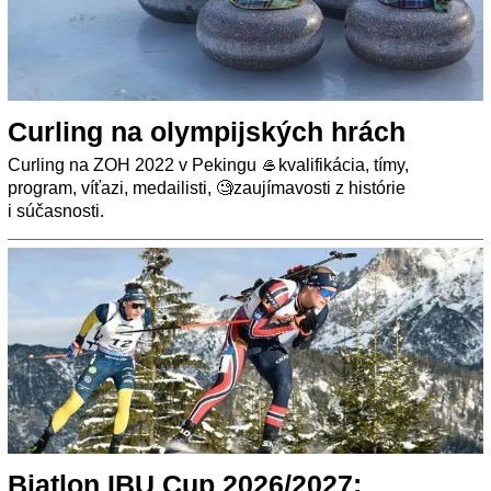
Curling na olympijských hrách
Curling na ZOH 2022 v Pekingu 🥌kvalifikácia, tímy,
program, víťazi, medailisti, 🧐zaujímavosti z histórie
i súčasnosti.
Biatlon IBU Cup 2026/2027: