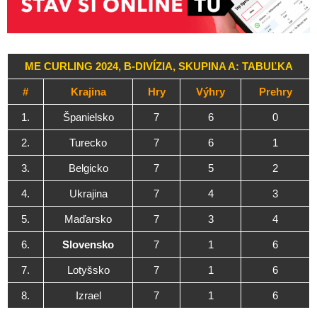
ME CURLING 2024, B-DIVÍZIA, SKUPINA A: TABUĽKA
#
Krajina
Hry
Výhry
Prehry
1.
Španielsko
7
6
0
2.
Turecko
7
6
1
3.
Belgicko
7
5
2
4.
Ukrajina
7
4
3
5.
Maďarsko
7
3
4
6.
Slovensko
7
1
6
7.
Lotyšsko
7
1
6
8.
Izrael
7
1
6