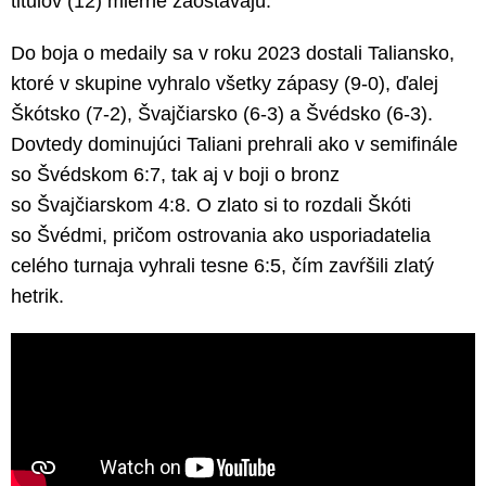
titulov (12) mierne zaostávajú.
Do boja o medaily sa v roku 2023 dostali Taliansko,
ktoré v skupine vyhralo všetky zápasy (9-0), ďalej
Škótsko (7-2), Švajčiarsko (6-3) a Švédsko (6-3).
Dovtedy dominujúci Taliani prehrali ako v semifinále
so Švédskom 6:7, tak aj v boji o bronz
so Švajčiarskom 4:8. O zlato si to rozdali Škóti
so Švédmi, pričom ostrovania ako usporiadatelia
celého turnaja vyhrali tesne 6:5, čím zavŕšili zlatý
hetrik.