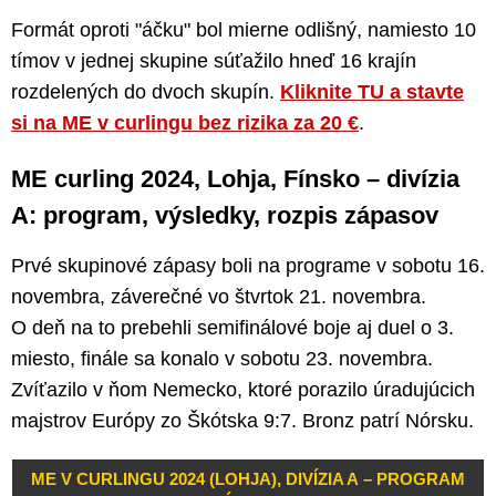
Formát oproti "áčku" bol mierne odlišný, namiesto 10
tímov v jednej skupine súťažilo hneď 16 krajín
rozdelených do dvoch skupín.
Kliknite TU a stavte
si na ME v curlingu bez rizika za 20 €
.
ME curling 2024, Lohja, Fínsko – divízia
A: program, výsledky, rozpis zápasov
Prvé skupinové zápasy boli na programe v sobotu 16.
novembra, záverečné vo štvrtok 21. novembra.
O deň na to prebehli semifinálové boje aj duel o 3.
miesto, finále sa konalo v sobotu 23. novembra.
Zvíťazilo v ňom Nemecko, ktoré porazilo úradujúcich
majstrov Európy zo Škótska 9:7. Bronz patrí Nórsku.
ME V CURLINGU 2024 (LOHJA), DIVÍZIA A – PROGRAM