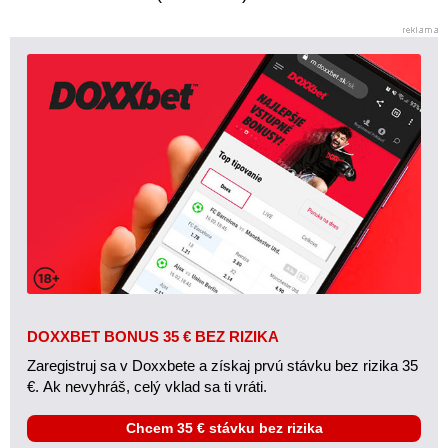
DOXXBET BONUS 35 € BEZ RIZIKA
Zaregistruj sa v Doxxbete a získaj prvú stávku bez rizika 35
€. Ak nevyhráš, celý vklad sa ti vráti.
Chcem 35 € stávku bez rizika