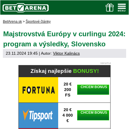
BetArena.sk
>
Športové články
Majstrovstvá Európy v curlingu 2024:
program a výsledky, Slovensko
23.11.2024 19:45
| Autor:
Viktor Kalinács
Získaj najlepšie
BONUSY!
20 €
CHCEM BONUS
200
FS
20 €
CHCEM BONUS
4 000
€