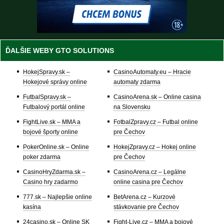
ĎALŠIE WEBY GTO SOLUTIONS
HokejSpravy.sk –
CasinoAutomaty.eu – Hracie
Hokejové správy online
automaty zdarma
FutbalSpravy.sk –
CasinoArena.sk – Online casina
Futbalový portál online
na Slovensku
FightLive.sk – MMA a
FotbalZpravy.cz – Futbal online
bojové športy online
pre Čechov
PokerOnline.sk – Online
HokejZpravy.cz – Hokej online
poker zdarma
pre Čechov
CasinoHryZdarma.sk –
CasinoArena.cz – Legálne
Casino hry zadarmo
online casina pre Čechov
777.sk – Najlepšie online
BetArena.cz – Kurzové
kasína
stávkovanie pre Čechov
24casino.sk – Online SK
Fight-Live.cz – MMA a bojové