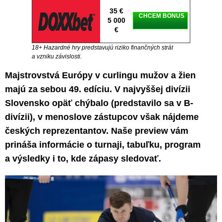
35 €
CHCEM BONUS
5 000
€
18+ Hazardné hry predstavujú riziko finančných strát
a vzniku závislosti.
Majstrovstvá Európy v curlingu mužov a žien
majú za sebou 49. edíciu. V najvyššej divízii
Slovensko opäť chýbalo (predstavilo sa v B-
divízii), v menoslove zástupcov však nájdeme
českých reprezentantov. Naše preview vám
prináša informácie o turnaji, tabuľku, program
a výsledky i to, kde zápasy sledovať.