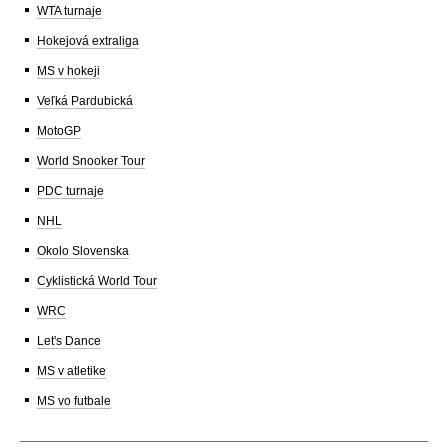
WTA turnaje
Hokejová extraliga
MS v hokeji
Veľká Pardubická
MotoGP
World Snooker Tour
PDC turnaje
NHL
Okolo Slovenska
Cyklistická World Tour
WRC
Let's Dance
MS v atletike
MS vo futbale