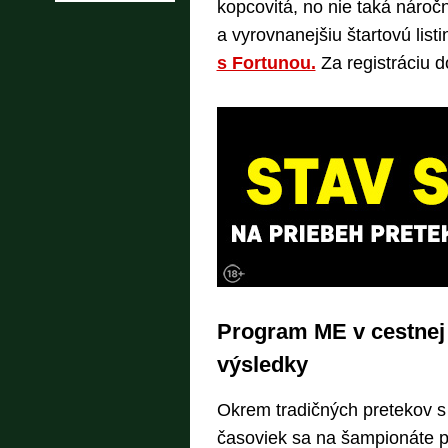
kopcovitá, no nie taká náročn
a vyrovnanejšiu štartovú list
s Fortunou.
Za registráciu d
Program ME v cestnej c
výsledky
Okrem tradičných pretekov s
časoviek sa na šampionáte p