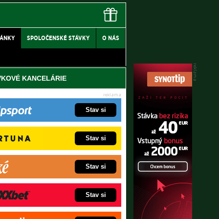
LÁNKY
SPOLOČENSKÉ STÁVKY
O NÁS
VKOVÉ KANCELÁRIE
Stav si
Stav si
Stav si
Stav si