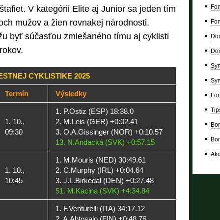
For
fiet. V kategórii Elite aj Junior sa jeden tím
troch mužov a žien rovnakej národnosti.
For
žu byť súčasťou zmiešaného tímu aj cyklisti
Dox
 rokov.
Dox
Syn
ESTNEJ CYKLISTIKE 2025
Syn
Termín
Výsledky
For
Tip
1. P.Ostiz (ESP) 18:38.0
1. 10.,
2. M.Leis (GER) +0:02.41
Bon
09:30
3. O.A.Gissinger (NOR) +0:10.57
Bon
13. N.Andacká (SVK) +0:57.15
Ako
1. M.Mouris (NED) 30:49.61
1. 10.,
2. C.Murphy (IRL) +0:04.64
10:45
3. J.L.Birkedal (DEN) +0:27.48
51. M.Kacina (SVK) +4:34.84
1. F.Venturelli (ITA) 34:17.12
2. A.Ahtosalo (FIN) +0:48.76