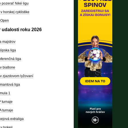
 pozerať Niké ligu
v horskej cyklistike
 Open
 udalosti roku 2026
a majstrov
ópska liga
ferenčná liga
v biatlone
v zjazdovom lyžovaní
mantová liga
mula 1
 turnaje
 turnaje
ejová extraliga
v hokeji