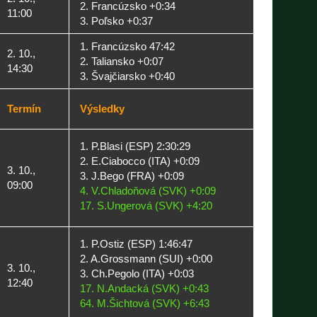
2. Francúzsko +0:34
11:00
3. Poľsko +0:37
1. Francúzsko 47:42
2. 10.,
2. Taliansko +0:07
14:30
3. Švajčiarsko +0:40
Termín
Výsledky
1. P.Blasi (ESP) 2:30:29
2. E.Ciabocco (ITA) +0:09
3. 10.,
3. J.Bego (FRA) +0:09
09:00
4. V.Chladoňová (SVK) +0:09
17. S.Ungerová (SVK) +4:20
1. P.Ostiz (ESP) 1:46:47
2. A.Grossmann (SUI) +0:00
3. 10.,
3. Ch.Pegolo (ITA) +0:03
12:40
17. N.Andacká (SVK) +0:43
64. M.Šichtová (SVK) +6:43