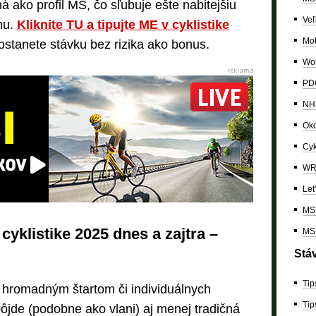
á ako profil MS, čo sľubuje ešte nabitejšiu
Veľ
inu.
Kliknite TU a tipujte ME v cyklistike
Mo
ostanete stávku bez rizika ako bonus.
Wor
PDC
NH
Oko
Cyk
W
Let
MS 
yklistike 2025 dnes a zajtra –
MS 
Stá
Tip
 hromadným štartom či individuálnych
Tip
ôjde (podobne ako vlani) aj menej tradičná