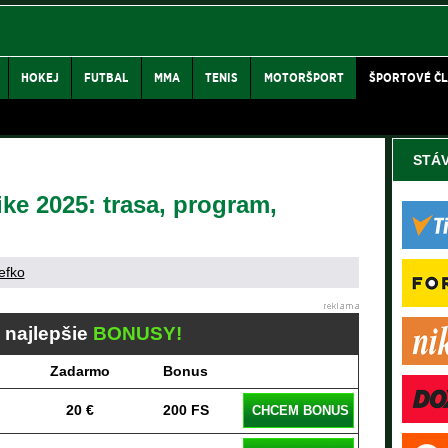
HOKEJ
FUTBAL
MMA
TENIS
MOTORŠPORT
ŠPORTOVÉ Č
STÁ
ike 2025: trasa, program,
efko
j najlepšie
BONUSY!
Zadarmo
Bonus
20 €
200 FS
CHCEM BONUS