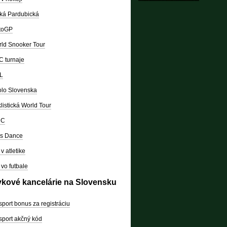
ká Pardubická
toGP
ld Snooker Tour
 turnaje
L
lo Slovenska
listická World Tour
RC
's Dance
v atletike
vo futbale
vkové kancelárie na Slovensku
sport bonus za registráciu
sport akčný kód