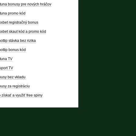
tuna bonusy pre nových hráčov
tuna promo kód
xbet registračný bonus
xbet skaut kód a promo kód
ottip stávka bez rizika
ottip bonus kód
tuna TV
sport TV
usy bez vkladu
usy za registráciu
 získať a využiť free spiny