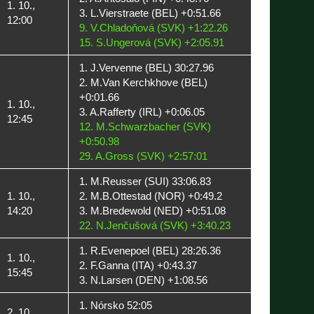
1. 10.,
3. L.Vierstraete (BEL) +0:51.66
12:00
9. V.Chladoňová (SVK) +1:22.26
15. S.Ungerová (SVK) +2:05.91
1. J.Vervenne (BEL) 30:27.96
2. M.Van Kerchkhove (BEL)
+0:01.66
1. 10.,
3. A.Rafferty (IRL) +0:06.05
12:45
12. M.Schwarzbacher (SVK)
+0:50.98
29. A.Gross (SVK) +2:57:01
1. M.Reusser (SUI) 33:06.83
1. 10.,
2. M.B.Ottestad (NOR) +0:49.2
14:20
3. M.Bredewold (NED) +0:51.08
22. N.Jenčušová (SVK) +3:40.23
1. R.Evenepoel (BEL) 28:26.36
1. 10.,
2. F.Ganna (ITA) +0:43.37
15:45
3. N.Larsen (DEN) +1:08.56
1. Nórsko 52:05
2. 10.,