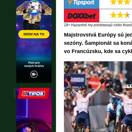
18+ Hazardné hry predstavujú riziko finančn
Majstrovstvá Európy sú jed
sezóny. Šampionát sa koná 
vo Francúzsku, kde sa cykli