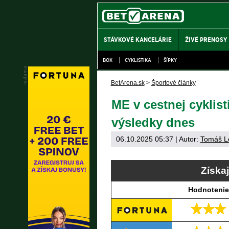
STÁVKOVÉ KANCELÁRIE
ŽIVÉ PRENOSY
BOX
CYKLISTIKA
ŠÍPKY
BetArena.sk
>
Športové články
ME v cestnej cyklist
výsledky dnes
06.10.2025 05:37
| Autor:
Tomáš L
Získa
Hodnotenie