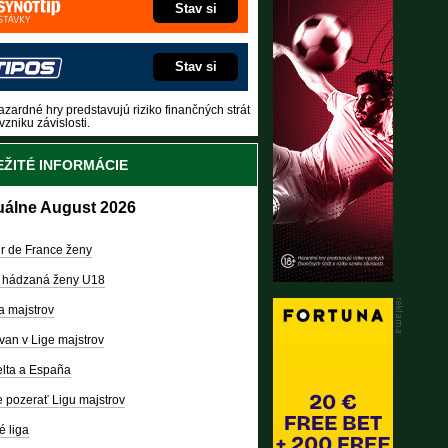
Stav si
Stav si
zardné hry predstavujú riziko finančných strát
vzniku závislosti.
ŽITÉ INFORMÁCIE
uálne August 2026
r de France ženy
 hádzaná ženy U18
a majstrov
van v Lige majstrov
lta a España
 pozerať Ligu majstrov
é liga