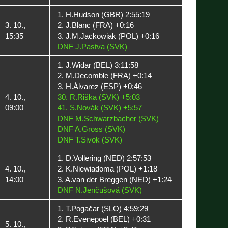
1. H.Hudson (GBR) 2:55:19
3. 10.,
2. J.Blanc (FRA) +0:16
15:35
3. J.M.Jackowiak (POL) +0:16
DNF J.Pastva (SVK)
1. J.Widar (BEL) 3:11:58
2. M.Decomble (FRA) +0:14
3. H.Álvarez (ESP) +0:46
4. 10.,
30. R.Riška (SVK) +5:03
09:00
41. S.Novák (SVK) +5:57
DNF M.Schwarzbacher (SVK)
DNF A.Gross (SVK)
DNF T.Sivok (SVK)
1. D.Vollering (NED) 2:57:53
4. 10.,
2. K.Niewiadoma (POL) +1:18
14:00
3. A.van der Breggen (NED) +1:24
DNF N.Jenčušová (SVK)
1. T.Pogačar (SLO) 4:59:29
2. R.Evenepoel (BEL) +0:31
5. 10.,