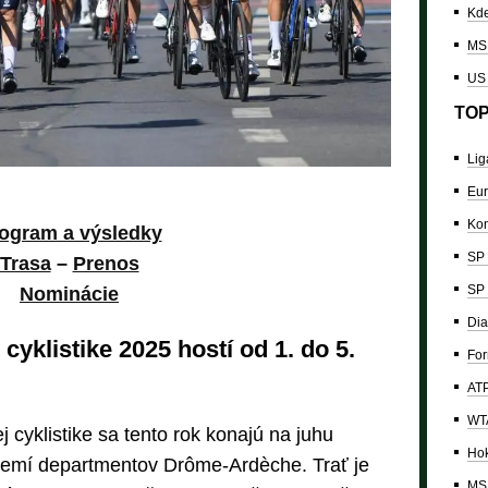
Kde
MS 
US
TOP
Lig
Eur
Kon
ogram a výsledky
SP 
Trasa
–
Prenos
SP 
Nominácie
Dia
cyklistike 2025 hostí od 1. do 5.
For
ATP
WTA
 cyklistike sa tento rok konajú na juhu
Hok
zemí departmentov Drôme-Ardèche. Trať je
MS 