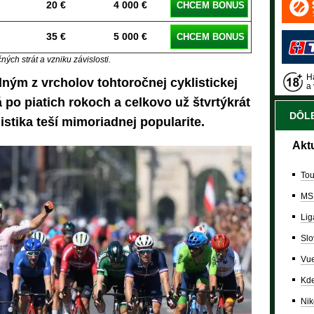
20 €
4 000 €
CHCEM BONUS
35 €
5 000 €
CHCEM BONUS
ých strát a vzniku závislosti.
Ha
ným z vrcholov tohtoročnej cyklistickej
a 
po piatich rokoch a celkovo už štvrtýkrát
DÔLE
stika teší mimoriadnej popularite.
Akt
Tou
MS
Lig
Slo
Vue
Kde
Nik