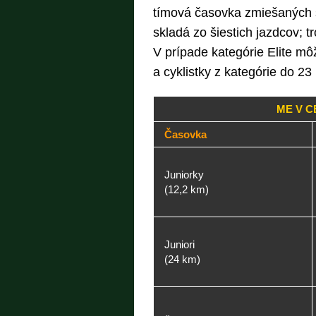
tímová časovka zmiešaných šta
skladá zo šiestich jazdcov; 
V prípade kategórie Elite mô
a cyklistky z kategórie do 23
ME V C
Časovka
Juniorky
(12,2 km)
Juniori
(24 km)