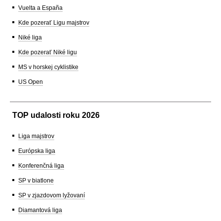
Vuelta a España
Kde pozerať Ligu majstrov
Niké liga
Kde pozerať Niké ligu
MS v horskej cyklistike
US Open
TOP udalosti roku 2026
Liga majstrov
Európska liga
Konferenčná liga
SP v biatlone
SP v zjazdovom lyžovaní
Diamantová liga