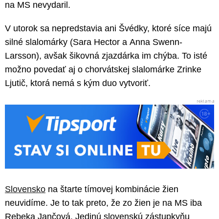
na MS nevydaril.
V utorok sa nepredstavia ani Švédky, ktoré síce majú
silné slalomárky (Sara Hector a Anna Swenn-
Larsson), avšak šikovná zjazdárka im chýba. To isté
možno povedať aj o chorvátskej slalomárke Zrinke
Ljutič, ktorá nemá s kým duo vytvoriť.
Slovensko
na štarte tímovej kombinácie žien
neuvidíme. Je to tak preto, že zo žien je na MS iba
Rebeka Jančová. Jedinú slovenskú zástupkyňu