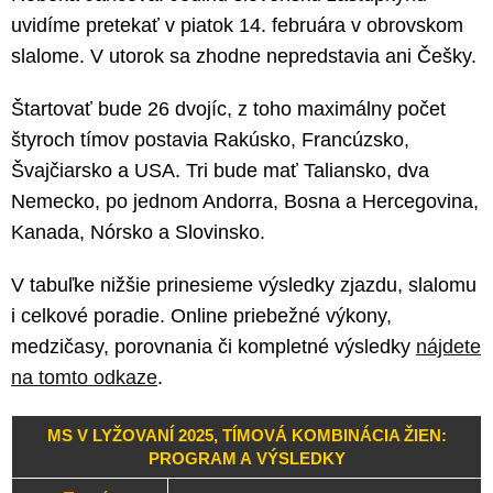
uvidíme pretekať v piatok 14. februára v obrovskom
slalome. V utorok sa zhodne nepredstavia ani Češky.
Štartovať bude 26 dvojíc, z toho maximálny počet
štyroch tímov postavia Rakúsko, Francúzsko,
Švajčiarsko a USA. Tri bude mať Taliansko, dva
Nemecko, po jednom Andorra, Bosna a Hercegovina,
Kanada, Nórsko a Slovinsko.
V tabuľke nižšie prinesieme výsledky zjazdu, slalomu
i celkové poradie. Online priebežné výkony,
medzičasy, porovnania či kompletné výsledky
nájdete
na tomto odkaze
.
MS V LYŽOVANÍ 2025, TÍMOVÁ KOMBINÁCIA ŽIEN:
PROGRAM A VÝSLEDKY