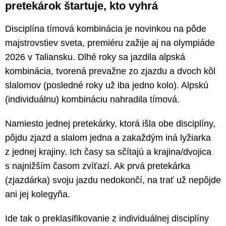
pretekárok štartuje, kto vyhrá
Disciplína tímová kombinácia je novinkou na pôde
majstrovstiev sveta, premiéru zažije aj na olympiáde
2026 v Taliansku. Dlhé roky sa jazdila alpská
kombinácia, tvorená prevažne zo zjazdu a dvoch kôl
slalomov (posledné roky už iba jedno kolo). Alpskú
(individuálnu) kombináciu nahradila tímová.
Namiesto jednej pretekárky, ktorá išla obe disciplíny,
pôjdu zjazd a slalom jedna a zakaždým iná lyžiarka
z jednej krajiny. Ich časy sa sčítajú a krajina/dvojica
s najnižším časom zvíťazí. Ak prvá pretekárka
(zjazdárka) svoju jazdu nedokončí, na trať už nepôjde
ani jej kolegyňa.
Ide tak o preklasifikovanie z individuálnej disciplíny