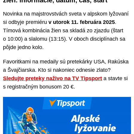
žien: informácie, dátum, čas, štart
Novinka na majstrovstvách sveta v alpskom lyžovaní
si odbyje premiéru
v utorok 11. februára 2025
.
Tímová kombinácia žien sa skladá zo zjazdu (štart
o 10:00) a slalomu (13:15). V oboch disciplínach sa
pôjde jedno kolo.
Favoritkami na medaily sú pretekárky USA, Rakúska
a Švajčiarska. Kto si nakoniec odnesie zlato?
Sledujte preteky naživo na TV Tipsport
a stavte si
s registračným bonusom 20 €.