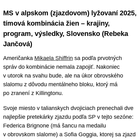
MS v alpskom (zjazdovom) lyžovaní 2025,
tímová kombinácia žien – krajiny,
program, výsledky, Slovensko (Rebeka
Jančová)
Američanka
Mikaela Shiffrin
sa podľa prvotných
správ do kombinácie nemala zapojiť. Nakoniec
v utorok na svahu bude, ale na úkor obrovského
slalomu z dôvodu mentálneho bloku, ktorý má
po zranení z Killingtonu.
Svoje miesto v talianskych dvojiciach prenechali dve
najlepšie pretekárky zjazdu podľa SP v tejto sezóne:
Federica Brignone (má šancu na medailu
v obrovskom slalome) a Sofia Goggia, ktorej sa zjazd