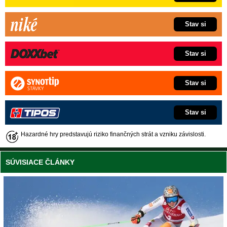
Stav si
Stav si
Stav si
Stav si
Hazardné hry predstavujú riziko finančných strát a vzniku závislosti.
SÚVISIACE ČLÁNKY