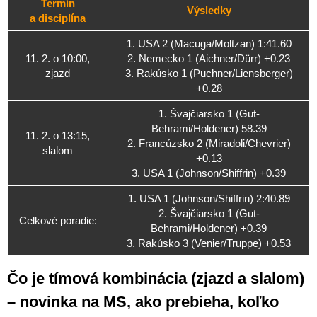
Termín
Výsledky
a disciplína
1. USA 2 (Macuga/Moltzan) 1:41.60
11. 2. o 10:00,
2. Nemecko 1 (Aichner/Dürr) +0.23
zjazd
3. Rakúsko 1 (Puchner/Liensberger)
+0.28
1. Švajčiarsko 1 (Gut-
Behrami/Holdener) 58.39
11. 2. o 13:15,
2. Francúzsko 2 (Miradoli/Chevrier)
slalom
+0.13
3. USA 1 (Johnson/Shiffrin) +0.39
1. USA 1 (Johnson/Shiffrin) 2:40.89
2. Švajčiarsko 1 (Gut-
Celkové poradie:
Behrami/Holdener) +0.39
3. Rakúsko 3 (Venier/Truppe) +0.53
Čo je tímová kombinácia (zjazd a slalom)
– novinka na MS, ako prebieha, koľko