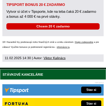
TIPSPORT BONUS 20 € ZADARMO
Vytvor si účet v Tipsporte, kde na teba čaká 20 € zadarmo
a bonus až 4 000 € na prvé stávky.
Chcem 20 € zadarmo
18+ Hazardné hry predstavujú riziko finančných strát a vzniku závislosti.
Hrajte zodpovedne
a pre
zábavu! Využitie bonusov je podmienené registráciou -
informácie tu
.
11.02.2025 14:30
| Autor:
Viktor Kalinács
STÁVKOVÉ KANCELÁRIE
Stav si
Stav si