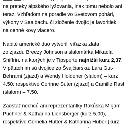
na preteky alpského lyžovania, inak tomu nebolo ani
teraz. Vzhľadom na poradie vo Svetovom pohári,
výkony v Saalbachu či zloženie dvojíc je favoritiek
na cenné kovy viacero.
Nabité americké duo vytvorili víťazka zlata
zo zjazdu Breezy Johnson a slalomárka Mikaela
Shiffrin, na ktorých je v Tipsporte
najnižší kurz 2,37
.
V pätách im sú dvojice zo Švajčiarska: Lara Gut-
Behrami (zjazd) a Wendy Holdener (slalom) – kurz
4,50; respektíve Corinne Suter (zjazd) a Camille Rast
(slalom) – 7,50.
Zaostať nechcú ani reprezentantky Rakúska Mirjam
Puchner & Katharina Liensberger (kurz 5,00),
respektíve Cornelia Hütter & Katharina Huber (kurz