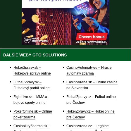
ĎALŠIE WEBY GTO SOLUTIONS
HokejSpravy.sk –
CasinoAutomaty.eu – Hracie
Hokejové správy online
automaty zdarma
FutbalSpravy.sk –
CasinoArena.sk – Online casina
Futbalový portál online
na Slovensku
FightLive.sk – MMA a
FotbalZpravy.cz – Futbal online
bojové športy online
pre Čechov
PokerOnline.sk – Online
HokejZpravy.cz – Hokej online
poker zdarma
pre Čechov
CasinoHryZdarma.sk –
CasinoArena.cz – Legálne