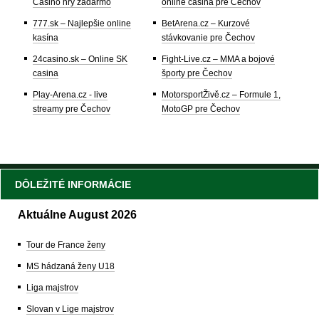
Casino hry zadarmo
online casina pre Čechov
777.sk – Najlepšie online
BetArena.cz – Kurzové
kasína
stávkovanie pre Čechov
24casino.sk – Online SK
Fight-Live.cz – MMA a bojové
casina
športy pre Čechov
Play-Arena.cz - live
MotorsportŽivě.cz – Formule 1,
streamy pre Čechov
MotoGP pre Čechov
DÔLEŽITÉ INFORMÁCIE
Aktuálne August 2026
Tour de France ženy
MS hádzaná ženy U18
Liga majstrov
Slovan v Lige majstrov