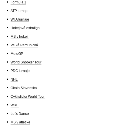
Formula 1
ATP turnaje
WTA turnaje
Hokejová extraliga
MS v hokeji
Veľká Pardubická
MotoGP
World Snooker Tour
PDC turnaje
NHL
Okolo Slovenska
Cyklistická World Tour
WRC
Let's Dance
MS v atletike