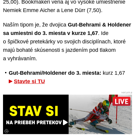
25,00). Bookmakeri veria aj vo vysoké umiestnenie
Nemiek Emme Aicher a Lene Dürr (7,50).
Naším tipom je, že dvojica
Gut-Behrami & Holdener
sa umiestni do 3. miesta v kurze 1,67
. Ide
o špičkové pretekárky vo svojich disciplínach, ktoré
majú bohaté skúsenosti s jazdením pod tlakom
a vyhrávaním.
Gut-Behrami/Holdener do 3. miesta:
kurz 1,67
Stavte si TU