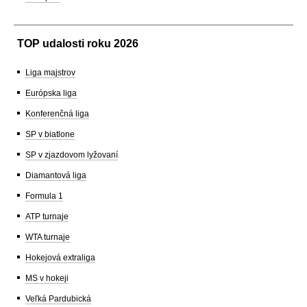
TOP udalosti roku 2026
Liga majstrov
Európska liga
Konferenčná liga
SP v biatlone
SP v zjazdovom lyžovaní
Diamantová liga
Formula 1
ATP turnaje
WTA turnaje
Hokejová extraliga
MS v hokeji
Veľká Pardubická