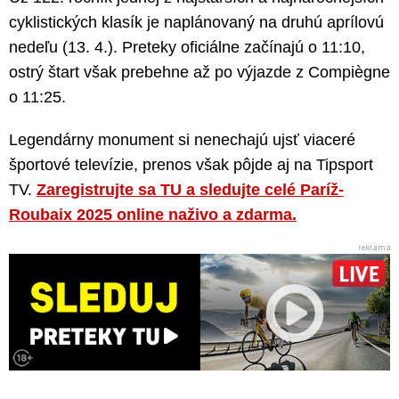
cyklistických klasík je naplánovaný na druhú aprílovú
nedeľu (13. 4.). Preteky oficiálne začínajú o 11:10,
ostrý štart však prebehne až po výjazde z Compiègne
o 11:25.
Legendárny monument si nenechajú ujsť viaceré
športové televízie, prenos však pôjde aj na Tipsport
TV.
Zaregistrujte sa TU a sledujte celé Paríž-
Roubaix 2025 online naživo a zdarma.