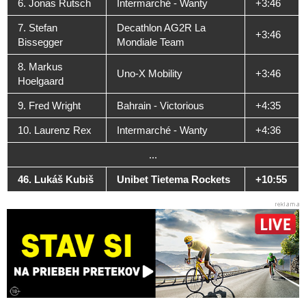
6. Jonas Rutsch
Intermarché - Wanty
+3:46
7. Stefan
Decathlon AG2R La
+3:46
Bissegger
Mondiale Team
8. Markus
Uno-X Mobility
+3:46
Hoelgaard
9. Fred Wright
Bahrain - Victorious
+4:35
10. Laurenz Rex
Intermarché - Wanty
+4:36
...
46. Lukáš Kubiš
Unibet Tietema Rockets
+10:55