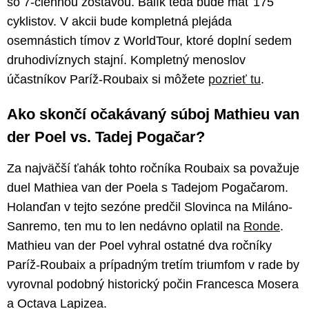
so 7-člennou zostavou. Balík teda bude mať 175
cyklistov. V akcii bude kompletná plejáda
osemnástich tímov z WorldTour, ktoré doplní sedem
druhodivíznych stajní. Kompletný menoslov
účastníkov Paríž-Roubaix si môžete
pozrieť tu
.
Ako skončí očakávaný súboj Mathieu van
der Poel vs. Tadej Pogačar?
Za najväčší ťahák tohto ročníka Roubaix sa považuje
duel Mathiea van der Poela s Tadejom Pogačarom.
Holanďan v tejto sezóne predčil Slovinca na Miláno-
Sanremo, ten mu to len nedávno oplatil na
Ronde
.
Mathieu van der Poel vyhral ostatné dva ročníky
Paríž-Roubaix a prípadným tretím triumfom v rade by
vyrovnal podobný historický počin Francesca Mosera
a Octava Lapizea.