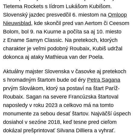
Tietema Rockets s lídrom Lukášom Kubišom.
Slovenský jazdec presvedčil 6. miestom na
Omloop
Nieuwsblad
, kde skončil pred van Aertom či Ceesom
Bolom, bol 9. na Kuurne a počíta sa aj 10. miesto
z Ename Samyn Classic. Na pretekoch, ktorých
charakter je veľmi podobný Roubaix, Kubiš udržal
dokonca aj ataky Mathieua van der Poela.
Aktuálny majster Slovenska v časovke aj pretekoch
s hromadným štartom bude od éry
Petra Sagana
prvým Slovákom, ktorý sa postaví na štart Paríž-
Roubaix. Sagan na severe Francúzska štartoval
naposledy v roku 2023 a celkovo má na tomto
monumente za sebou desať štartov. Najväčší úspech
dosiahol v sezóne 2018, keď tesne pred cieľom
dokázal prešprintovať Silvana Dilliera a vyhrať.