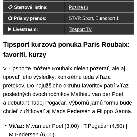
📋 Štartová listina:
Pozrite tu
📺 Priamy prenos:
STVR Šport, Eurosport 1
▶️ Livestream:
Tipsport TV
Tipsport kurzová ponuka Paris Roubaix:
favoriti, kurzy
V Tipsporte môžete Roubaix nielen pozerať, ale aj
tipovať jeho výsledky; konkrétne teda víťaza
pretekov. Do najužšieho okruhu favoritov patrí víťaz
posledných dvoch ročníkov Mathieu van der Poel
a debutant Tadej Pogačar. Výbornú jarnú formu bude
chcieť zužitkovať aj Mads Pedersen a Filippo Ganna.
Víťaz:
M.van der Poel (3,00) | T.Pogačar (4,50) |
M.Pedersen (6,00)