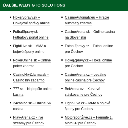
ĎALŠIE WEBY GTO SOLUTIONS
HokejSpravy.sk –
CasinoAutomaty.eu – Hracie
Hokejové správy online
automaty zdarma
FutbalSpravy.sk –
CasinoArena.sk – Online casina
Futbalový portál online
na Slovensku
FightLive.sk – MMA a
FotbalZpravy.cz – Futbal online
bojové športy online
pre Čechov
PokerOnline.sk – Online
HokejZpravy.cz – Hokej online
poker zdarma
pre Čechov
CasinoHryZdarma.sk –
CasinoArena.cz – Legálne
Casino hry zadarmo
online casina pre Čechov
777.sk – Najlepšie online
BetArena.cz – Kurzové
kasína
stávkovanie pre Čechov
24casino.sk – Online SK
Fight-Live.cz – MMA a bojové
casina
športy pre Čechov
Play-Arena.cz - live
MotorsportŽivě.cz – Formule 1,
streamy pre Čechov
MotoGP pre Čechov