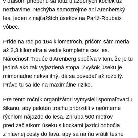
v ďalšom priebehu sa totiž dlažobných kociek už
nezbavíme. Nechýba samozrejme ani Arenberský
les, jeden z najťažších úsekov na Paríž-Roubaix
vôbec.
Príde na rad po 164 kilometroch, pričom sám meria
až 2,3 kilometra a vedie kompletne cez les.
Náročnosť Trouée d'Arenberg spočíva v tom, že je tu
jediná ako-tak vyjazdená stopa. Zvyšok úseku je
mimoriadne nekvalitný, dá sa povedať až rozbitý.
Práve tu sa ide na maximálne riziko.
Pre tento ročník organizátori vymysleli spomaľovaciu
šikanu, aby pelotón trochu pribrzdili v neúmerne
rýchlom nájazde do lesa. Zhruba 500 metrov
pred začiatkom úseku s kockami jazdci odbočia
z hlavnej cesty do ľava, aby sa na ňu vrátili tesne