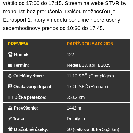
vrátilo od 17:00 do 17:15. Stream na webe STVR by
mohol ísť bez prerušenia. Ďalšou možnosťou je
Eurosport 1, ktorý v nedeľu ponúkne neprerušený
sedemhodinový prenos od 10:30 do 17:45.
PREVIEW
PARÍŽ-ROUBAIX 2025
🏆 Ročník:
122.
📅 Termín:
Nedeľa 13. apríla 2025
💪 Oficiálny štart:
11:10 SEČ (Compiègne)
🏁 Očakávaný dojazd:
17:00 SEČ (Roubaix)
🚴‍♂️ Dĺžka pretekov:
259,2 km
⛰️ Prevýšenie:
1442 m
✅ Trasa:
Detaily tu
🛣️ Dlažobné úseky:
30 (celková dĺžka 55,3 km)