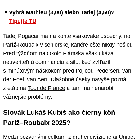
Vyhrá Mathieu (3,00) alebo Tadej (4,50)?
Tipujte TU
Tadej Pogačar má na konte všakovaké úspechy, no
Paríž-Roubaix v seniorskej kariére ešte nikdy nešiel.
Pred týždňom na Okolo Flámska však ukázal
neuveriteľnú dominanciu a silu, keď zvíťazil
s minútovým náskokom pred trojicou Pedersen, van
der Poel, van Aert. Dlažobné úseky navyše pozná
z etáp na
Tour de France
a tam mu nenarobili
vážnejšie problémy.
Slovák Lukáš Kubiš ako čierny kôň
Paríž–Roubaix 2025?
Medzi pozvanými celkami z druhej divízie je aj Unibet