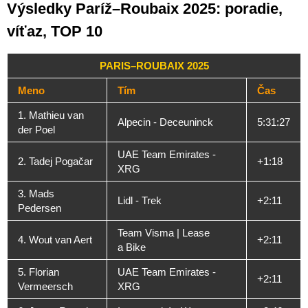
Výsledky Paríž–Roubaix 2025: poradie,
víťaz, TOP 10
PARIS–ROUBAIX 2025
Meno
Tím
Čas
1. Mathieu van
Alpecin - Deceuninck
5:31:27
der Poel
UAE Team Emirates -
2. Tadej Pogačar
+1:18
XRG
3. Mads
Lidl - Trek
+2:11
Pedersen
Team Visma | Lease
4. Wout van Aert
+2:11
a Bike
5. Florian
UAE Team Emirates -
+2:11
Vermeersch
XRG