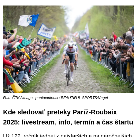
Foto: ČTK / imago sportfotodienst / BEAUTIFUL SPORTS/Nagel
Kde sledovať preteky Paríž-Roubaix
2025: livestream, info, termín a čas štartu
Už 122. ročník jednej z najstarších a najnáročnejších