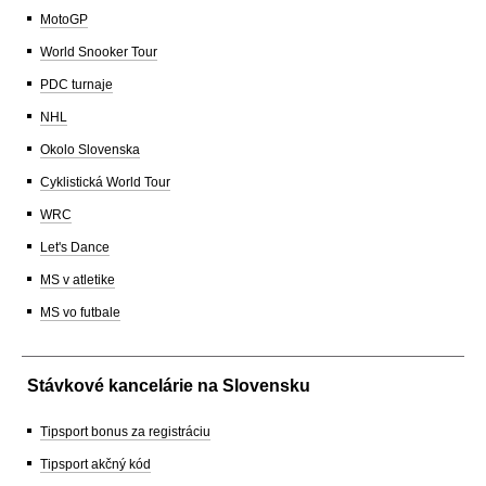
MotoGP
World Snooker Tour
PDC turnaje
NHL
Okolo Slovenska
Cyklistická World Tour
WRC
Let's Dance
MS v atletike
MS vo futbale
Stávkové kancelárie na Slovensku
Tipsport bonus za registráciu
Tipsport akčný kód