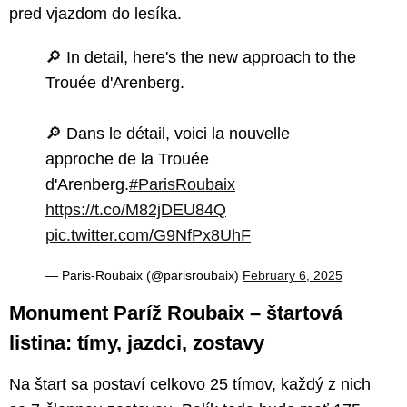
pred vjazdom do lesíka.
🔎 In detail, here's the new approach to the
Trouée d'Arenberg.
🔎 Dans le détail, voici la nouvelle
approche de la Trouée
d'Arenberg.
#ParisRoubaix
https://t.co/M82jDEU84Q
pic.twitter.com/G9NfPx8UhF
— Paris-Roubaix (@parisroubaix)
February 6, 2025
Monument Paríž Roubaix – štartová
listina: tímy, jazdci, zostavy
Na štart sa postaví celkovo 25 tímov, každý z nich