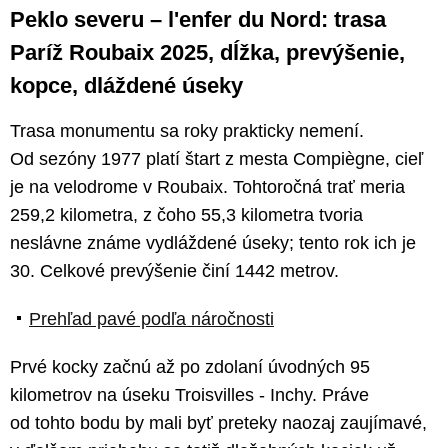
Peklo severu – l'enfer du Nord: trasa
Paríž Roubaix 2025, dĺžka, prevýšenie,
kopce, dláždené úseky
Trasa monumentu sa roky prakticky nemení.
Od sezóny 1977 platí štart z mesta Compiègne, cieľ
je na velodrome v Roubaix. Tohtoročná trať meria
259,2 kilometra, z čoho 55,3 kilometra tvoria
neslávne známe vydláždené úseky; tento rok ich je
30. Celkové prevýšenie činí 1442 metrov.
Prehľad pavé podľa náročnosti
Prvé kocky začnú až po zdolaní úvodných 95
kilometrov na úseku Troisvilles - Inchy. Práve
od tohto bodu by mali byť preteky naozaj zaujímavé,