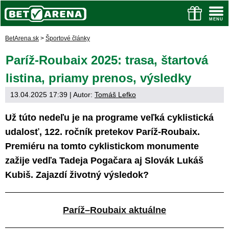
BetArena.sk
>
Športové články
Paríž-Roubaix 2025: trasa, štartová
listina, priamy prenos, výsledky
13.04.2025 17:39
| Autor:
Tomáš Lefko
Už túto nedeľu je na programe veľká cyklistická
udalosť, 122. ročník pretekov Paríž-Roubaix.
Premiéru na tomto cyklistickom monumente
zažije vedľa Tadeja Pogačara aj Slovák Lukáš
Kubiš. Zajazdí životný výsledok?
Paríž–Roubaix aktuálne