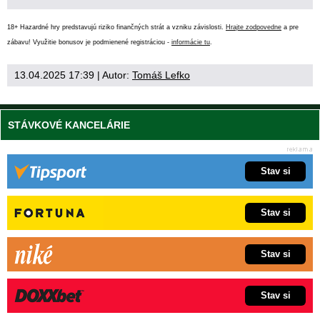
18+ Hazardné hry predstavujú riziko finančných strát a vzniku závislosti.
Hrajte zodpovedne
a pre
zábavu! Využitie bonusov je podmienené registráciou -
informácie tu
.
13.04.2025 17:39
| Autor:
Tomáš Lefko
STÁVKOVÉ KANCELÁRIE
Stav si
Stav si
Stav si
Stav si