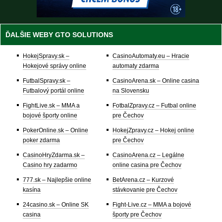
ĎALŠIE WEBY GTO SOLUTIONS
HokejSpravy.sk –
CasinoAutomaty.eu – Hracie
Hokejové správy online
automaty zdarma
FutbalSpravy.sk –
CasinoArena.sk – Online casina
Futbalový portál online
na Slovensku
FightLive.sk – MMA a
FotbalZpravy.cz – Futbal online
bojové športy online
pre Čechov
PokerOnline.sk – Online
HokejZpravy.cz – Hokej online
poker zdarma
pre Čechov
CasinoHryZdarma.sk –
CasinoArena.cz – Legálne
Casino hry zadarmo
online casina pre Čechov
777.sk – Najlepšie online
BetArena.cz – Kurzové
kasína
stávkovanie pre Čechov
24casino.sk – Online SK
Fight-Live.cz – MMA a bojové
casina
športy pre Čechov