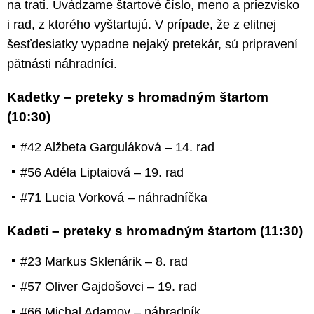
na trati. Uvádzame štartové číslo, meno a priezvisko
i rad, z ktorého vyštartujú. V prípade, že z elitnej
šesťdesiatky vypadne nejaký pretekár, sú pripravení
pätnásti náhradníci.
Kadetky – preteky s hromadným štartom
(10:30)
#42 Alžbeta Garguláková – 14. rad
#56 Adéla Liptaiová – 19. rad
#71 Lucia Vorková – náhradníčka
Kadeti – preteky s hromadným štartom (11:30)
#23 Markus Sklenárik – 8. rad
#57 Oliver Gajdošovci – 19. rad
#66 Michal Adamov – náhradník