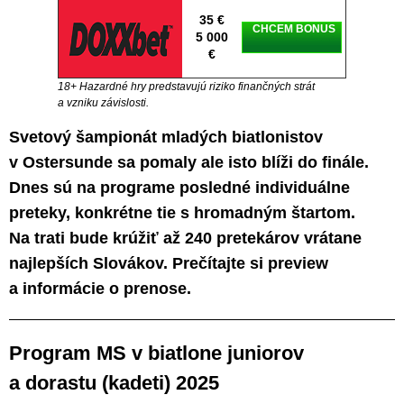
35 €
CHCEM BONUS
5 000
€
18+ Hazardné hry predstavujú riziko finančných strát
a vzniku závislosti.
Svetový šampionát mladých biatlonistov
v Ostersunde sa pomaly ale isto blíži do finále.
Dnes sú na programe posledné individuálne
preteky, konkrétne tie s hromadným štartom.
Na trati bude krúžiť až 240 pretekárov vrátane
najlepších Slovákov. Prečítajte si preview
a informácie o prenose.
Program MS v biatlone juniorov
a dorastu (kadeti) 2025