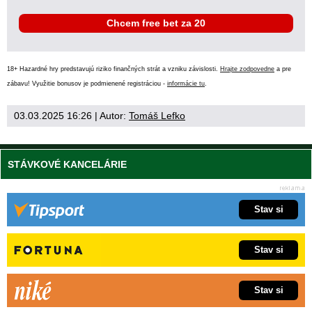
Chcem free bet za 20
18+ Hazardné hry predstavujú riziko finančných strát a vzniku závislosti.
Hrajte zodpovedne
a pre
zábavu! Využitie bonusov je podmienené registráciou -
informácie tu
.
03.03.2025 16:26
| Autor:
Tomáš Lefko
STÁVKOVÉ KANCELÁRIE
Stav si
Stav si
Stav si