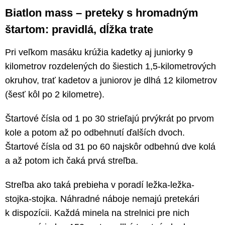
Biatlon mass – preteky s hromadným
štartom: pravidlá, dĺžka trate
Pri veľkom masáku krúžia kadetky aj juniorky 9
kilometrov rozdelených do šiestich 1,5-kilometrových
okruhov, trať kadetov a juniorov je dlhá 12 kilometrov
(šesť kôl po 2 kilometre).
Štartové čísla od 1 po 30 strieľajú prvýkrát po prvom
kole a potom až po odbehnutí ďalších dvoch.
Štartové čísla od 31 po 60 najskôr odbehnú dve kolá
a až potom ich čaká prvá streľba.
Streľba ako taká prebieha v poradí ležka-ležka-
stojka-stojka. Náhradné náboje nemajú pretekári
k dispozícii. Každá minela na strelnici pre nich