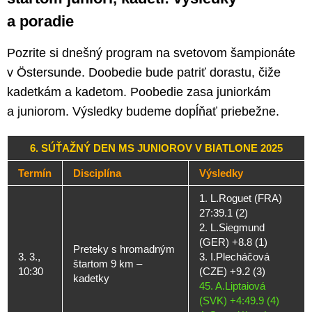
a poradie
Pozrite si dnešný program na svetovom šampionáte
v Östersunde. Doobedie bude patriť dorastu, čiže
kadetkám a kadetom. Poobedie zasa juniorkám
a juniorom. Výsledky budeme dopĺňať priebežne.
6. SÚŤAŽNÝ DEN MS JUNIOROV V BIATLONE 2025
Termín
Disciplína
Výsledky
1. L.Roguet (FRA)
27:39.1 (2)
2. L.Siegmund
(GER) +8.8 (1)
Preteky s hromadným
3. 3.,
3. I.Plecháčová
štartom 9 km –
10:30
(CZE) +9.2 (3)
kadetky
45. A.Liptaiová
(SVK) +4:49.9 (4)