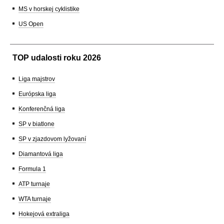
MS v horskej cyklistike
US Open
TOP udalosti roku 2026
Liga majstrov
Európska liga
Konferenčná liga
SP v biatlone
SP v zjazdovom lyžovaní
Diamantová liga
Formula 1
ATP turnaje
WTA turnaje
Hokejová extraliga