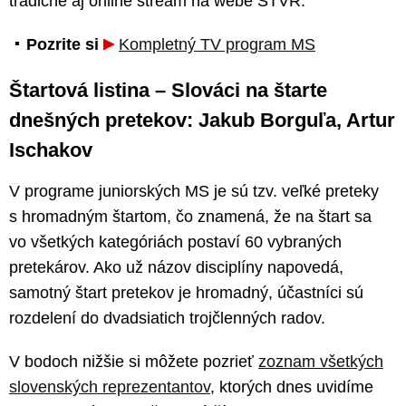
tradične aj online stream na webe STVR.
Pozrite si
Kompletný TV program MS
Štartová listina – Slováci na štarte
dnešných pretekov: Jakub Borguľa, Artur
Ischakov
V programe juniorských MS je sú tzv. veľké preteky
s hromadným štartom, čo znamená, že na štart sa
vo všetkých kategóriách postaví 60 vybraných
pretekárov. Ako už názov disciplíny napovedá,
samotný štart pretekov je hromadný, účastníci sú
rozdelení do dvadsiatich trojčlenných radov.
V bodoch nižšie si môžete pozrieť
zoznam všetkých
slovenských reprezentantov
, ktorých dnes uvidíme