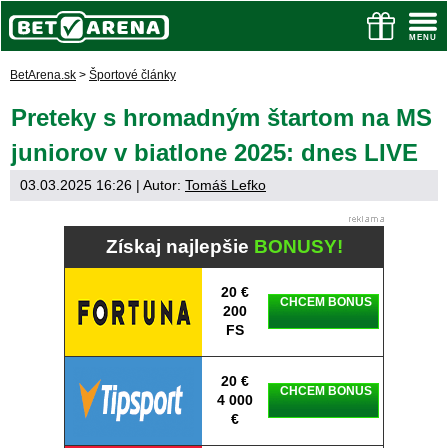
BetArena.sk
>
Športové články
Preteky s hromadným štartom na MS
juniorov v biatlone 2025: dnes LIVE
03.03.2025 16:26
| Autor:
Tomáš Lefko
Získaj najlepšie
BONUSY!
20 €
CHCEM BONUS
200
FS
20 €
CHCEM BONUS
4 000
€