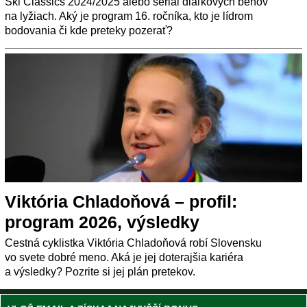
Ski Classics 2024/2025 alebo seriál diaľkových behov
na lyžiach. Aký je program 16. ročníka, kto je lídrom
bodovania či kde preteky pozerať?
Viktória Chladoňová – profil:
program 2026, výsledky
Cestná cyklistka Viktória Chladoňová robí Slovensku
vo svete dobré meno. Aká je jej doterajšia kariéra
a výsledky? Pozrite si jej plán pretekov.