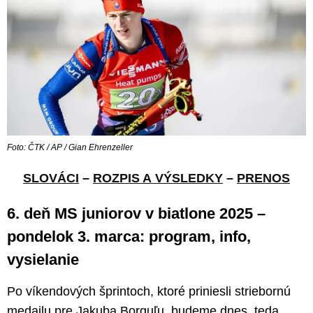
Foto: ČTK / AP / Gian Ehrenzeller
SLOVÁCI
–
ROZPIS A VÝSLEDKY
–
PRENOS
6. deň MS juniorov v biatlone 2025 –
pondelok 3. marca: program, info,
vysielanie
Po víkendových šprintoch, ktoré priniesli striebornú
medailu pre Jakuba Borguľu, budeme dnes, teda