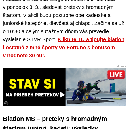
v pondelok 3. 3., sledovať preteky s hromadným
štartom. V akcii budú postupne obe kadetské aj
juniorské kategórie, dievčatá aj chlapci. Začína sa už
o 10:30 a celým súťažným dňom vás prevedie
vysielanie STVR Šport.
Kliknite TU a tipujte biatlon
i ostatné zimné športy vo Fortune s bonusom
v hodnote 30 eur.
Biatlon MS – preteky s hromadným
štartom juniori, kadeti: výsledky