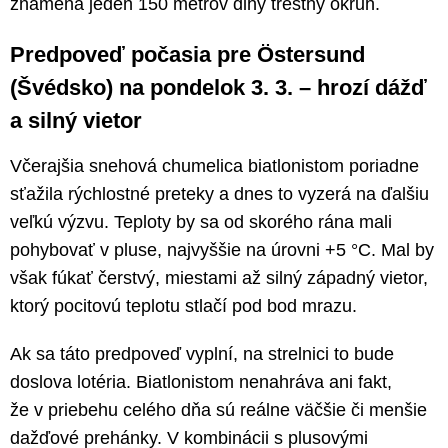
znamená jeden 150 metrov dlhý trestný okruh.
Predpoveď počasia pre Östersund
(Švédsko) na pondelok 3. 3. – hrozí dážď
a silný vietor
Včerajšia snehová chumelica biatlonistom poriadne
sťažila rýchlostné preteky a dnes to vyzerá na ďalšiu
veľkú výzvu. Teploty by sa od skorého rána mali
pohybovať v pluse, najvyššie na úrovni +5 °C. Mal by
však fúkať čerstvý, miestami až silný západný vietor,
ktorý pocitovú teplotu stlačí pod bod mrazu.
Ak sa táto predpoveď vyplní, na strelnici to bude
doslova lotéria. Biatlonistom nenahráva ani fakt,
že v priebehu celého dňa sú reálne väčšie či menšie
dažďové prehánky. V kombinácii s plusovými