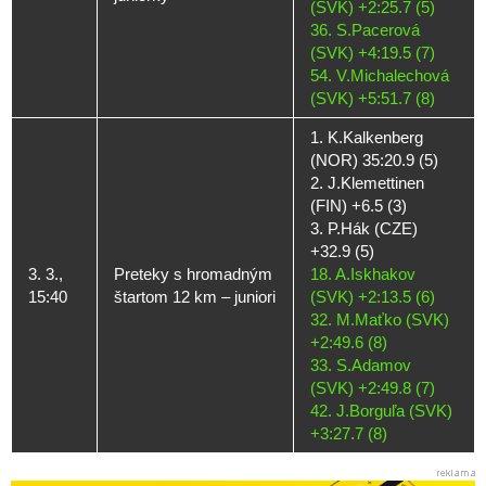
(SVK) +2:25.7 (5)
36. S.Pacerová
(SVK) +4:19.5 (7)
54. V.Michalechová
(SVK) +5:51.7 (8)
1. K.Kalkenberg
(NOR) 35:20.9 (5)
2. J.Klemettinen
(FIN) +6.5 (3)
3. P.Hák (CZE)
+32.9 (5)
3. 3.,
Preteky s hromadným
18. A.Iskhakov
15:40
štartom 12 km – juniori
(SVK) +2:13.5 (6)
32. M.Maťko (SVK)
+2:49.6 (8)
33. S.Adamov
(SVK) +2:49.8 (7)
42. J.Borguľa (SVK)
+3:27.7 (8)