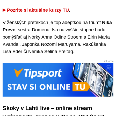
Pozrite si aktuálne kurzy TU
.
V ženských pretekoch je top adeptkou na triumf
Nika
Prevc
, sestra Domena. Na najvyššie stupne budú
pomýšľať aj Nórky Anna Odine Stroem a Eirin Maria
Kvandal, Japonka Nozomi Maruyama, Rakúšanka
Lisa Eder či Nemka Selina Freitag.
Skoky v Lahti live – online stream