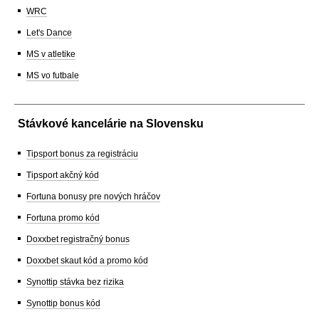
WRC
Let's Dance
MS v atletike
MS vo futbale
Stávkové kancelárie na Slovensku
Tipsport bonus za registráciu
Tipsport akčný kód
Fortuna bonusy pre nových hráčov
Fortuna promo kód
Doxxbet registračný bonus
Doxxbet skaut kód a promo kód
Synottip stávka bez rizika
Synottip bonus kód