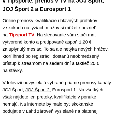
v Tipsporte, prenos v TV na JOJ Šport,
JOJ Šport 2 a Eurosport 1
Online prenosy kvalifikácie i hlavných pretekov
v skokoch na lyžiach mužov si môžete pozrieť
na
Tipsport TV
. Na sledovanie vám stačí mať
vytvorené konto a pretipované aspoň 1,20 €
za uplynulý mesiac. To sa ale netýka nových hráčov,
ktorí ihneď po registrácii dostanú neobmedzený
prístup k streamom na sedem dní a taktiež 20 €
na stávky.
V televízii odvysielajú vybrané priame prenosy kanály
JOJ Šport,
JOJ Šport 2
, Eurosport 1. Na všetkých
však nájdete len preteky, kvalifikácie v ponuke
nemajú. Na internete by malo byť skokanské
podujatie v Lahti zároveň vysielané na platenej