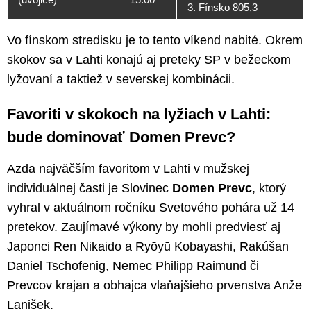
3. Fínsko 805,3
Vo fínskom stredisku je to tento víkend nabité. Okrem
skokov sa v Lahti konajú aj preteky SP v bežeckom
lyžovaní a taktiež v severskej kombinácii.
Favoriti v skokoch na lyžiach v Lahti:
bude dominovať Domen Prevc?
Azda najväčším favoritom v Lahti v mužskej
individuálnej časti je Slovinec
Domen Prevc
, ktorý
vyhral v aktuálnom ročníku Svetového pohára už 14
pretekov. Zaujímavé výkony by mohli predviesť aj
Japonci Ren Nikaido a Ryōyū Kobayashi, Rakúšan
Daniel Tschofenig, Nemec Philipp Raimund či
Prevcov krajan a obhajca vlaňajšieho prvenstva Anže
Lanišek.