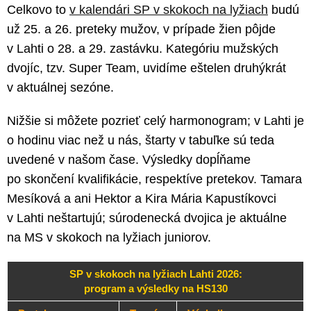
Celkovo to
v kalendári SP v skokoch na lyžiach
budú
už 25. a 26. preteky mužov, v prípade žien pôjde
v Lahti o 28. a 29. zastávku. Kategóriu mužských
dvojíc, tzv. Super Team, uvidíme eštelen druhýkrát
v aktuálnej sezóne.
Nižšie si môžete pozrieť celý harmonogram; v Lahti je
o hodinu viac než u nás, štarty v tabuľke sú teda
uvedené v našom čase. Výsledky dopĺňame
po skončení kvalifikácie, respektíve pretekov. Tamara
Mesíková a ani Hektor a Kira Mária Kapustíkovci
v Lahti neštartujú; súrodenecká dvojica je aktuálne
na MS v skokoch na lyžiach juniorov.
SP v skokoch na lyžiach Lahti 2026:
program a výsledky na HS130