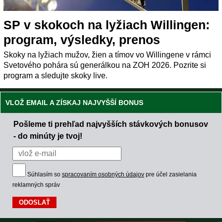
SP v skokoch na lyžiach Willingen:
program, výsledky, prenos
Skoky na lyžiach mužov, žien a tímov vo Willingene v rámci
Svetového pohára sú generálkou na ZOH 2026. Pozrite si
program a sledujte skoky live.
VLOŽ EMAIL A ZÍSKAJ NAJVYŠŠÍ BONUS
Pošleme ti prehľad najvyšších stávkových bonusov
- do minúty je tvoj!
Súhlasím so
spracovaním osobných údajov
pre účel zasielania
reklamných správ