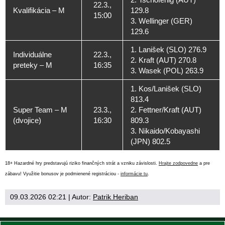
22.3.,
Kvalifikácia – M
129.8
15:00
3. Wellinger (GER)
129.6
1. Lanišek (SLO) 276.9
Individuálne
22.3.,
2. Kraft (AUT) 270.8
preteky – M
16:35
3. Wasek (POL) 263.9
1. Kos/Lanišek (SLO)
813.4
Super Team – M
23.3.,
2. Fettner/Kraft (AUT)
(dvojice)
16:30
809.3
3. Nikaido/Kobayashi
(JPN) 802.5
18+ Hazardné hry predstavujú riziko finančných strát a vzniku závislosti.
Hrajte zodpovedne
a pre
zábavu! Využitie bonusov je podmienené registráciou -
informácie tu
.
09.03.2026 02:21
| Autor:
Patrik Heriban