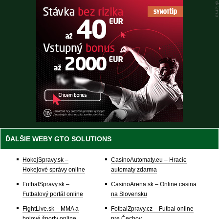
ĎALŠIE WEBY GTO SOLUTIONS
HokejSpravy.sk –
CasinoAutomaty.eu – Hracie
Hokejové správy online
automaty zdarma
FutbalSpravy.sk –
CasinoArena.sk – Online casina
Futbalový portál online
na Slovensku
FightLive.sk – MMA a
FotbalZpravy.cz – Futbal online
bojové športy online
pre Čechov