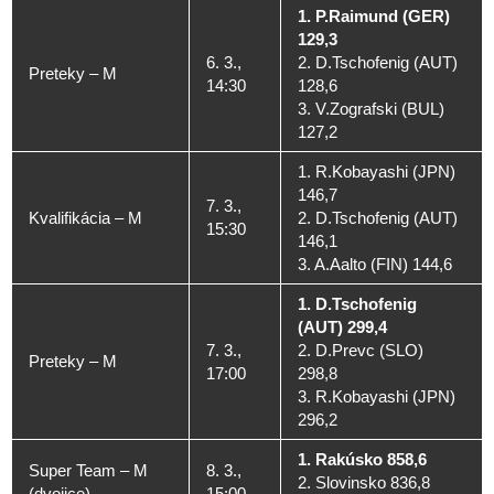
1. P.Raimund (GER)
129,3
6. 3.,
2. D.Tschofenig (AUT)
Preteky – M
14:30
128,6
3. V.Zografski (BUL)
127,2
1. R.Kobayashi (JPN)
146,7
7. 3.,
Kvalifikácia – M
2. D.Tschofenig (AUT)
15:30
146,1
3. A.Aalto (FIN) 144,6
1. D.Tschofenig
(AUT) 299,4
7. 3.,
2. D.Prevc (SLO)
Preteky – M
17:00
298,8
3. R.Kobayashi (JPN)
296,2
1. Rakúsko 858,6
Super Team – M
8. 3.,
2. Slovinsko 836,8
(dvojice)
15:00