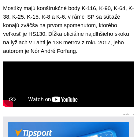
Mostíky majú konštrukčné body K-116, K-90, K-64, K-
38, K-25, K-15, K-8 a K-6, v rámci SP sa súťaže
konajú zväčša na prvom spomenutom, ktorého
veľkosť je HS130. Dĺžka oficiálne najdlhšieho skoku
na lyžiach v Lahti je 138 metrov z roku 2017, jeho
autorom je Nór André Forfang.