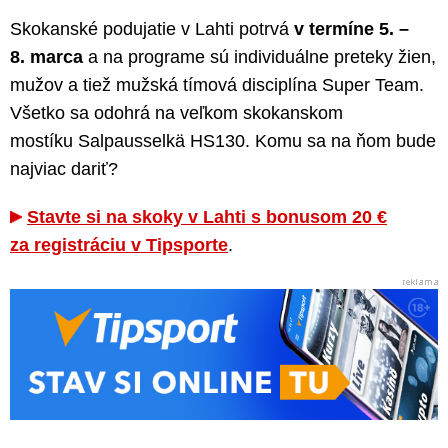
Skokanské podujatie v Lahti potrvá
v termíne 5. –
8. marca
a na programe sú individuálne preteky žien,
mužov a tiež mužská tímová disciplína Super Team.
Všetko sa odohrá na veľkom skokanskom
mostíku Salpausselkä HS130. Komu sa na ňom bude
najviac dariť?
Stavte si na skoky v Lahti s bonusom 20 €
za registráciu v Tipsporte
.