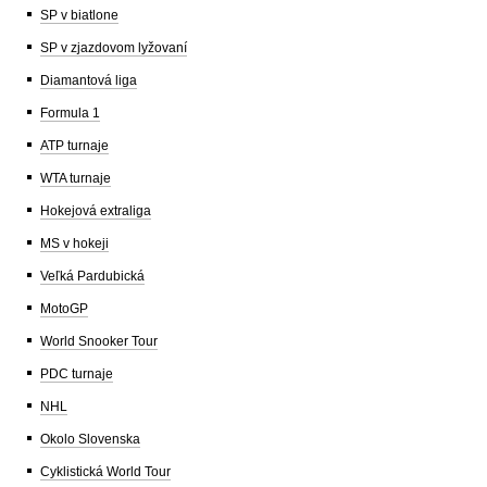
SP v biatlone
SP v zjazdovom lyžovaní
Diamantová liga
Formula 1
ATP turnaje
WTA turnaje
Hokejová extraliga
MS v hokeji
Veľká Pardubická
MotoGP
World Snooker Tour
PDC turnaje
NHL
Okolo Slovenska
Cyklistická World Tour