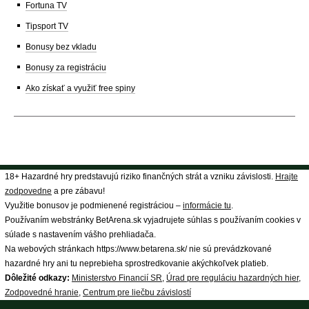
Fortuna TV
Tipsport TV
Bonusy bez vkladu
Bonusy za registráciu
Ako získať a využiť free spiny
18+ Hazardné hry predstavujú riziko finančných strát a vzniku závislosti.
Hrajte
zodpovedne
a pre zábavu!
Využitie bonusov je podmienené registráciou –
informácie tu
.
Používaním webstránky BetArena.sk vyjadrujete súhlas s používaním cookies v
súlade s nastavením vášho prehliadača.
Na webových stránkach https://www.betarena.sk/ nie sú prevádzkované
hazardné hry ani tu neprebieha sprostredkovanie akýchkoľvek platieb.
Dôležité odkazy:
Ministerstvo Financií SR
,
Úrad pre reguláciu hazardných hier
,
Zodpovedné hranie
,
Centrum pre liečbu závislostí