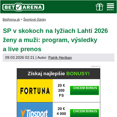
BetArena.sk
>
Športové články
SP v skokoch na lyžiach Lahti 2026
ženy a muži: program, výsledky
a live prenos
09.03.2026 02:21
| Autor:
Patrik Heriban
Získaj najlepšie
BONUSY!
20 €
CHCEM BONUS
200
FS
20 €
CHCEM BONUS
4 000