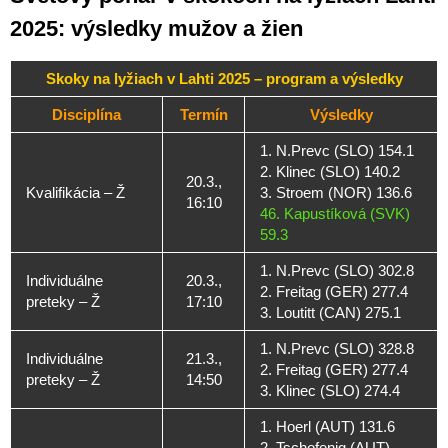
2025: výsledky mužov a žien
Skoky na lyžiach v Lahti 2025 – program a výsledky
Disciplína
Termín
Výsledky
1. N.Prevc (SLO) 154.1
2. Klinec (SLO) 140.2
20.3.,
Kvalifikácia – Ž
3. Stroem (NOR) 136.6
16:10
46. Kapustíková (SVK)
59.3
1. N.Prevc (SLO) 302.8
Individuálne
20.3.,
2. Freitag (GER) 277.4
preteky – Ž
17:10
3. Loutitt (CAN) 275.1
1. N.Prevc (SLO) 328.8
Individuálne
21.3.,
2. Freitag (GER) 277.4
preteky – Ž
14:50
3. Klinec (SLO) 274.4
1. Hoerl (AUT) 131.6
2. Tschofenig (AUT)