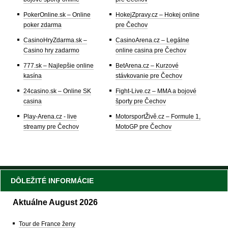
PokerOnline.sk – Online
HokejZpravy.cz – Hokej online
poker zdarma
pre Čechov
CasinoHryZdarma.sk –
CasinoArena.cz – Legálne
Casino hry zadarmo
online casina pre Čechov
777.sk – Najlepšie online
BetArena.cz – Kurzové
kasína
stávkovanie pre Čechov
24casino.sk – Online SK
Fight-Live.cz – MMA a bojové
casina
športy pre Čechov
Play-Arena.cz - live
MotorsportŽivě.cz – Formule 1,
streamy pre Čechov
MotoGP pre Čechov
DÔLEŽITÉ INFORMÁCIE
Aktuálne August 2026
Tour de France ženy