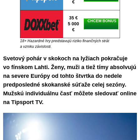
€
35 €
CHCEM BONUS
5 000
€
18+ Hazardné hry predstavujú riziko finančných strát
a vzniku závislosti.
Svetový pohár v skokoch na lyžiach pokračuje
vo fínskom Lahti. Ženy, muži a tiež tímy absolvujú
na severe Európy od tohto štvrtka do nedele
predposledné skokanské súťaže celej sezóny.
Mužskú individuálnu časť môžete sledovať online
na Tipsport TV.