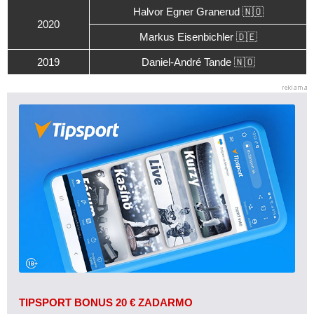
Halvor Egner Granerud 🇳🇴
2020
Markus Eisenbichler 🇩🇪
2019
Daniel-André Tande 🇳🇴
TIPSPORT BONUS 20 € ZADARMO