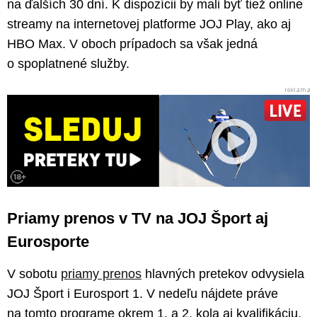
na ďalších 30 dní. K dispozícii by mali byť tiež online
streamy na internetovej platforme JOJ Play, ako aj
HBO Max. V oboch prípadoch sa však jedná
o spoplatnené služby.
Priamy prenos v TV na JOJ Šport aj
Eurosporte
V sobotu
priamy prenos
hlavných pretekov odvysiela
JOJ Šport i Eurosport 1. V nedeľu nájdete práve
na tomto programe okrem 1. a 2. kola aj kvalifikáciu,