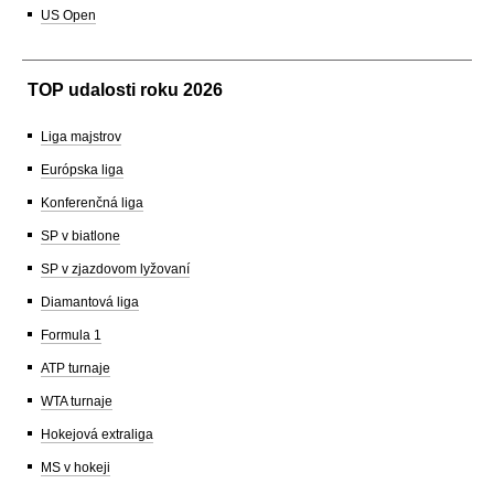
US Open
TOP udalosti roku 2026
Liga majstrov
Európska liga
Konferenčná liga
SP v biatlone
SP v zjazdovom lyžovaní
Diamantová liga
Formula 1
ATP turnaje
WTA turnaje
Hokejová extraliga
MS v hokeji