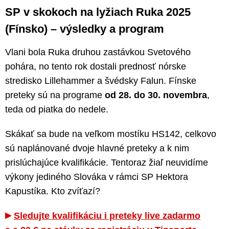
SP v skokoch na lyžiach Ruka 2025
(Fínsko) – výsledky a program
Vlani bola Ruka druhou zastávkou Svetového
pohára, no tento rok dostali prednosť nórske
stredisko Lillehammer a švédsky Falun. Fínske
preteky sú na programe
od 28. do 30. novembra
,
teda od piatka do nedele.
Skákať sa bude na veľkom mostíku HS142, celkovo
sú naplánované dvoje hlavné preteky a k nim
prislúchajúce kvalifikácie. Tentoraz žiaľ neuvidíme
výkony jediného Slováka v rámci SP Hektora
Kapustíka. Kto zvíťazí?
Sledujte kvalifikáciu i preteky live zadarmo