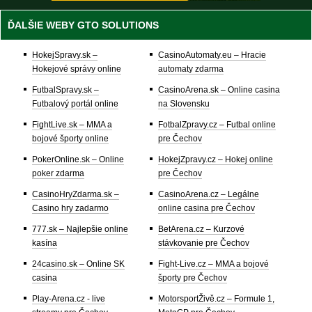
ĎALŠIE WEBY GTO SOLUTIONS
HokejSpravy.sk –
CasinoAutomaty.eu – Hracie
Hokejové správy online
automaty zdarma
FutbalSpravy.sk –
CasinoArena.sk – Online casina
Futbalový portál online
na Slovensku
FightLive.sk – MMA a
FotbalZpravy.cz – Futbal online
bojové športy online
pre Čechov
PokerOnline.sk – Online
HokejZpravy.cz – Hokej online
poker zdarma
pre Čechov
CasinoHryZdarma.sk –
CasinoArena.cz – Legálne
Casino hry zadarmo
online casina pre Čechov
777.sk – Najlepšie online
BetArena.cz – Kurzové
kasína
stávkovanie pre Čechov
24casino.sk – Online SK
Fight-Live.cz – MMA a bojové
casina
športy pre Čechov
Play-Arena.cz - live
MotorsportŽivě.cz – Formule 1,