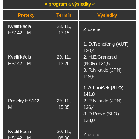
» program a výsledky «
Preteky
Termín
Výsledky
Kvalifikácia
28. 11.,
Zrušené
HS142 – M
17:15
1. D.Tschofenig (AUT)
130,4
Kvalifikácia
29. 11.,
2. H.E.Granerud
HS142 – M
13:20
(NOR) 124,5
3. R.Nikaido (JPN)
119,6
1. A.Lanišek (SLO)
141,0
Preteky HS142 –
29. 11.,
2. R.Nikaido (JPN)
M
15:05
136,4
3. D.Prevc (SLO)
128,0
Kvalifikácia
30. 11.,
Zrušené
HS142 – M
09:00