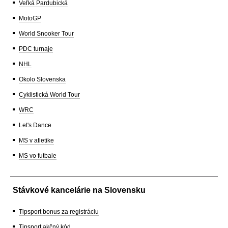
Veľká Pardubická
MotoGP
World Snooker Tour
PDC turnaje
NHL
Okolo Slovenska
Cyklistická World Tour
WRC
Let's Dance
MS v atletike
MS vo futbale
Stávkové kancelárie na Slovensku
Tipsport bonus za registráciu
Tipsport akčný kód