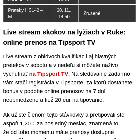
Preteky HS142 –
30. 11.,
Zrušené
M
14:50
Live stream skokov na lyžiach v Ruke:
online prenos na Tipsport TV
Live stream z obidvoch kvalifikácií aj hlavných
pretekov v sobotu a v nedeľu si môžete naživo
vychutnať
na Tipsport TV
. Na sledovanie zadarmo
vám stačí registrácia v Tipsporte, za ktorú dostanete
bonus v podobe online prenosov na 7 dní
neobmedzene a tiež 20 eur na tipovanie.
Ak už ste členom tejto stávkovky a pretipovali ste
aspoň 1,20 € za posledný mesiac, znamená to,
že od toho momentu máte prenosy dostupné