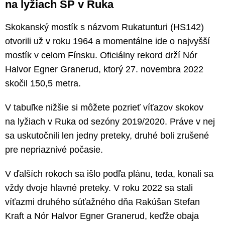
na lyžiach SP v Ruka
Skokanský mostík s názvom Rukatunturi (HS142)
otvorili už v roku 1964 a momentálne ide o najvyšší
mostík v celom Fínsku. Oficiálny rekord drží Nór
Halvor Egner Granerud, ktorý 27. novembra 2022
skočil 150,5 metra.
V tabuľke nižšie si môžete pozrieť víťazov skokov
na lyžiach v Ruka od sezóny 2019/2020. Práve v nej
sa uskutočnili len jedny preteky, druhé boli zrušené
pre nepriaznivé počasie.
V ďalších rokoch sa išlo podľa plánu, teda, konali sa
vždy dvoje hlavné preteky. V roku 2022 sa stali
víťazmi druhého súťažného dňa Rakúšan Stefan
Kraft a Nór Halvor Egner Granerud, keďže obaja