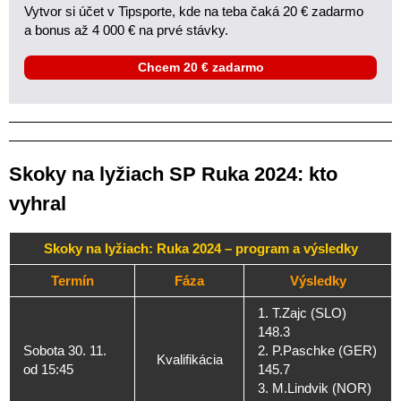
Vytvor si účet v Tipsporte, kde na teba čaká 20 € zadarmo
a bonus až 4 000 € na prvé stávky.
Chcem 20 € zadarmo
Skoky na lyžiach SP Ruka 2024: kto
vyhral
Skoky na lyžiach: Ruka 2024 – program a výsledky
Termín
Fáza
Výsledky
1. T.Zajc (SLO)
148.3
Sobota 30. 11.
2. P.Paschke (GER)
Kvalifikácia
od 15:45
145.7
3. M.Lindvik (NOR)