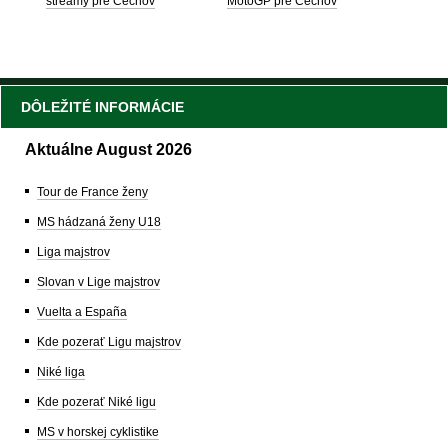
streamy pre Čechov
MotoGP pre Čechov
DÔLEŽITÉ INFORMÁCIE
Aktuálne August 2026
Tour de France ženy
MS hádzaná ženy U18
Liga majstrov
Slovan v Lige majstrov
Vuelta a España
Kde pozerať Ligu majstrov
Niké liga
Kde pozerať Niké ligu
MS v horskej cyklistike