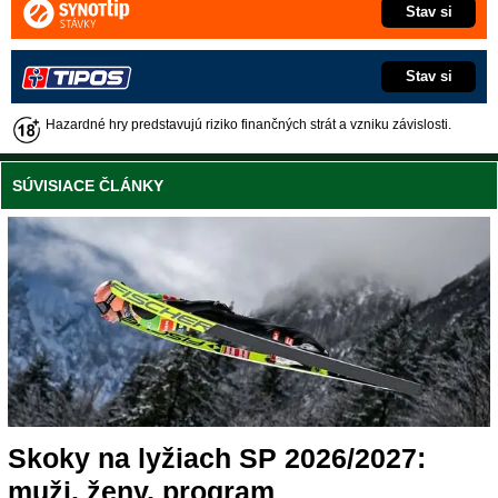
Stav si
Stav si
Hazardné hry predstavujú riziko finančných strát a vzniku závislosti.
SÚVISIACE ČLÁNKY
Skoky na lyžiach SP 2026/2027:
muži, ženy, program