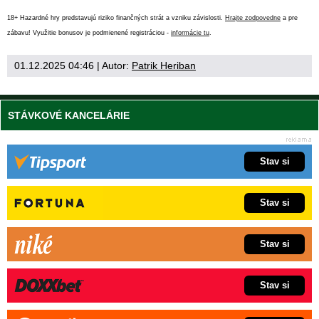
18+ Hazardné hry predstavujú riziko finančných strát a vzniku závislosti.
Hrajte zodpovedne
a pre
zábavu! Využitie bonusov je podmienené registráciou -
informácie tu
.
01.12.2025 04:46
| Autor:
Patrik Heriban
STÁVKOVÉ KANCELÁRIE
Stav si
Stav si
Stav si
Stav si