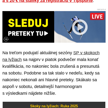
a s 20 € na stávky za registráciu v Tipsporte
.
Na treťom podujatí aktuálnej sezóny
SP v skokoch
na lyžiach
sa najprv v piatok podvečer mala konať
kvalifikácia, no nakoniec bola zrušená a presunutá
na sobotu. Podobne sa tak stalo v nedeľu, kedy sa
nakoniec nekonali ani hlavné preteky. Skákalo sa
aspoň v sobotu, detailnejší harmonogram
s výsledkami nájdete nižšie.
Skoky na lyžiach: Ruka 2025