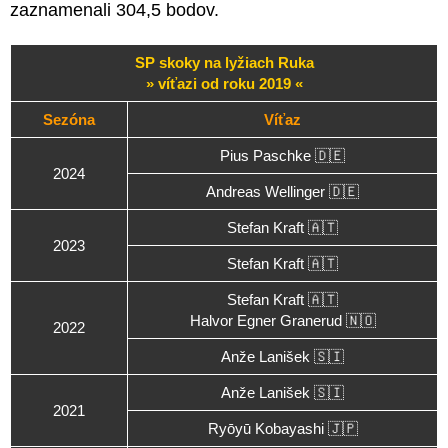
zaznamenali 304,5 bodov.
SP skoky na lyžiach Ruka
» víťazi od roku 2019 «
Sezóna
Víťaz
Pius Paschke 🇩🇪
2024
Andreas Wellinger 🇩🇪
Stefan Kraft 🇦🇹
2023
Stefan Kraft 🇦🇹
Stefan Kraft 🇦🇹
Halvor Egner Granerud 🇳🇴
2022
Anže Lanišek 🇸🇮
Anže Lanišek 🇸🇮
2021
Ryōyū Kobayashi 🇯🇵