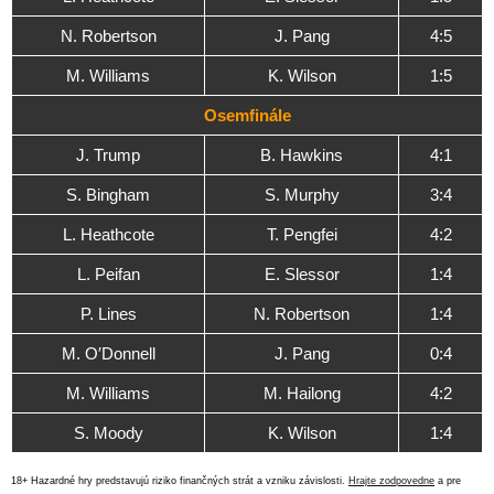
N. Robertson
J. Pang
4:5
M. Williams
K. Wilson
1:5
Osemfinále
J. Trump
B. Hawkins
4:1
S. Bingham
S. Murphy
3:4
L. Heathcote
T. Pengfei
4:2
L. Peifan
E. Slessor
1:4
P. Lines
N. Robertson
1:4
M. O′Donnell
J. Pang
0:4
M. Williams
M. Hailong
4:2
S. Moody
K. Wilson
1:4
18+ Hazardné hry predstavujú riziko finančných strát a vzniku závislosti.
Hrajte zodpovedne
a pre