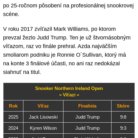
po 25-ročnom pôsobení na profesionálnej snookrovej
scéne.
V roku 2017 zvíťazil Mark Williams, po ktorom
prevzal žezlo Judd Trump. Ten je už štvornásobným
víťazom, raz vo finále prehral. Azda najväčším
smoliarom podniku je Ronnie O´Sullivan, ktorý má
na konte 3 finálové účasti, no ani raz nedokázal
siahnuť na titul.
Snooker Northern Ireland Open
» Víťazi «
Rok
Víťaz
Finalista
Skóre
2025
Jack Lisowski
Judd Trump
9:8
2024
Kyren Wilson
Judd Trump
9:3