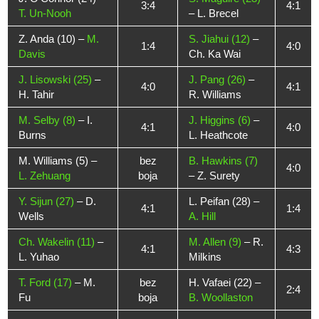
3:4
4:1
T. Un-Nooh
– L. Brecel
Z. Anda (10) –
M.
S. Jiahui (12)
–
1:4
4:0
Davis
Ch. Ka Wai
J. Lisowski (25)
–
J. Pang (26)
–
4:0
4:1
H. Tahir
R. Williams
M. Selby (8)
– I.
J. Higgins (6)
–
4:1
4:0
Burns
L. Heathcote
M. Williams (5) –
bez
B. Hawkins (7)
4:0
L. Zehuang
boja
– Z. Surety
Y. Sijun (27)
– D.
L. Peifan (28) –
4:1
1:4
Wells
A. Hill
Ch. Wakelin (11)
–
M. Allen (9)
– R.
4:1
4:3
L. Yuhao
Milkins
T. Ford (17)
– M.
bez
H. Vafaei (22) –
2:4
Fu
boja
B. Woollaston