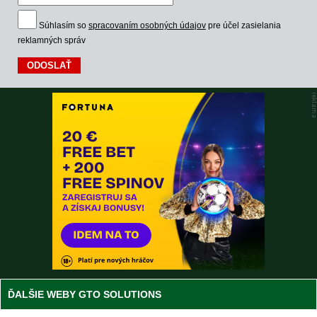
Súhlasím so
spracovaním osobných údajov
pre účel zasielania
reklamných správ
ĎALŠIE WEBY GTO SOLUTIONS