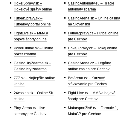
HokejSpravy.sk –
CasinoAutomaty.eu – Hracie
Hokejové správy online
automaty zdarma
FutbalSpravy.sk –
CasinoArena.sk – Online casina
Futbalový portál online
na Slovensku
FightLive.sk – MMA a
FotbalZpravy.cz – Futbal online
bojové športy online
pre Čechov
PokerOnline.sk – Online
HokejZpravy.cz – Hokej online
poker zdarma
pre Čechov
CasinoHryZdarma.sk –
CasinoArena.cz – Legálne
Casino hry zadarmo
online casina pre Čechov
777.sk – Najlepšie online
BetArena.cz – Kurzové
kasína
stávkovanie pre Čechov
24casino.sk – Online SK
Fight-Live.cz – MMA a bojové
casina
športy pre Čechov
Play-Arena.cz - live
MotorsportŽivě.cz – Formule 1,
streamy pre Čechov
MotoGP pre Čechov