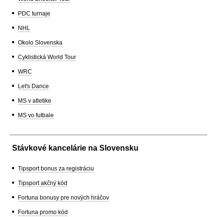
PDC turnaje
NHL
Okolo Slovenska
Cyklistická World Tour
WRC
Let's Dance
MS v atletike
MS vo futbale
Stávkové kancelárie na Slovensku
Tipsport bonus za registráciu
Tipsport akčný kód
Fortuna bonusy pre nových hráčov
Fortuna promo kód