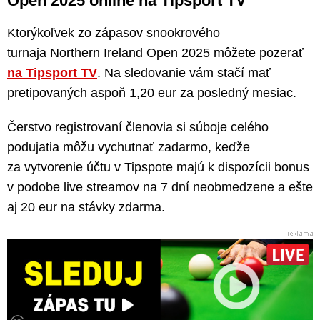
Open 2025 online na Tipsport TV
Ktorýkoľvek zo zápasov snookrového
turnaja Northern Ireland Open 2025 môžete pozerať
na Tipsport TV
. Na sledovanie vám stačí mať
pretipovaných aspoň 1,20 eur za posledný mesiac.
Čerstvo registrovaní členovia si súboje celého
podujatia môžu vychutnať zadarmo, keďže
za vytvorenie účtu v Tipspote majú k dispozícii bonus
v podobe live streamov na 7 dní neobmedzene a ešte
aj 20 eur na stávky zdarma.