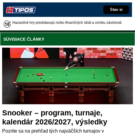
Stav si
Hazardné hry predstavujú riziko finančných strát a vzniku závislosti.
SÚVISIACE ČLÁNKY
Snooker – program, turnaje,
kalendár 2026/2027, výsledky
Pozrite sa na prehľad tých najväčších turnajov v