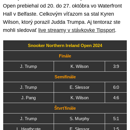
Open prebiehal od 20. do 27. októbra vo Waterfront
Hall v Belfaste. Celkovým víťazom sa stal Kyren
Wilson, ktorý porazil Judda Trumpa. Aj tentoraz ste
mohli sledovať
live streamy v stávkovke Tipsport
.
Snooker Northern Ireland Open 2024
Finále
J. Trump
K. Wilson
3:9
Semifinále
J. Trump
E. Slessor
6:0
J. Pang
K. Wilson
4:6
Štvrťfinále
J. Trump
S. Murphy
5:1
L. Heathcote
E. Slessor
1:5