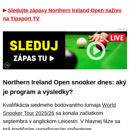
Sledujte zápasy Northern Ireland Open naživo
na Tipsport TV
.
Northern Ireland Open snooker dnes: aký
je program a výsledky?
Kvalifikácia siedmeho bodovaného turnaja
World
Snooker Tour 2025/26
sa konala začiatkom
septembra v anglickom Leicestri. V hlavnej fáze sa
hrá tradičným vyraďovacím spôsobom.