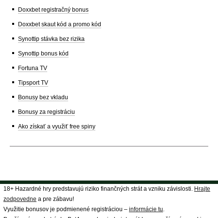
Doxxbet registračný bonus
Doxxbet skaut kód a promo kód
Synottip stávka bez rizika
Synottip bonus kód
Fortuna TV
Tipsport TV
Bonusy bez vkladu
Bonusy za registráciu
Ako získať a využiť free spiny
18+ Hazardné hry predstavujú riziko finančných strát a vzniku závislosti.
Hrajte
zodpovedne
a pre zábavu!
Využitie bonusov je podmienené registráciou –
informácie tu
.