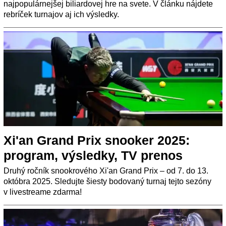
najpopulárnejšej biliardovej hre na svete. V článku nájdete
rebríček turnajov aj ich výsledky.
Xi'an Grand Prix snooker 2025:
program, výsledky, TV prenos
Druhý ročník snookrového Xi'an Grand Prix – od 7. do 13.
októbra 2025. Sledujte šiesty bodovaný turnaj tejto sezóny
v livestreame zdarma!