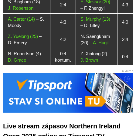
S. Bingham (18) –
E. Slessor (20)
2:4
4:3
J. Robertson
– F. Zhengyi
A. Carter (14)
– S.
S. Murphy (13)
4:3
4:0
Moody
– D. Lilley
Z. Yuelong (29)
–
N. Saengkham
4:2
2:4
D. Emery
(30) –
A. Hugill
N. Robertson (4) –
0:4
Z. Xintong (2) –
0:4
D. Grace
kontum.
J. Brown
Live stream zápasov Northern Ireland