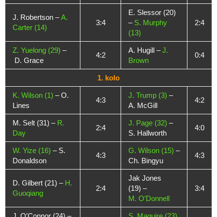
E. Slessor (20)
J. Robertson –
A.
3:4
–
S. Murphy
2:4
Carter (14)
(13)
Z. Yuelong (29)
–
A. Hugill –
J.
4:2
0:4
D. Grace
Brown
1. kolo
K. Wilson (1)
– O.
J. Trump (3)
–
4:3
4:2
Lines
A. McGill
M. Selt (31) –
R.
J. Page (32)
–
2:4
4:0
Day
S. Hallworth
W. Yize (16)
– S.
G. Wilson (15)
–
4:3
4:3
Donaldson
Ch. Bingyu
Jak Jones
D. Gilbert (21) –
H.
2:4
(19) –
3:4
Guoqiang
M. O′Donnell
J. O′Connor (24) –
S. Maguire (23)