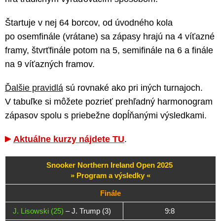
Štartuje v nej 64 borcov, od úvodného kola
po osemfinále (vrátane) sa zápasy hrajú na 4 víťazné
framy, štvrťfinále potom na 5, semifinále na 6 a finále
na 9 víťazných framov.
Ďalšie pravidlá
sú rovnaké ako pri iných turnajoch.
V tabuľke si môžete pozrieť prehľadný harmonogram
zápasov spolu s priebežne dopĺňanými výsledkami.
Aktuálne kurzy nájdete TU
.
Snooker Northern Ireland Open 2025
» Program a výsledky «
Finále
J. Lisowski (25)
– J. Trump (3)
9:8