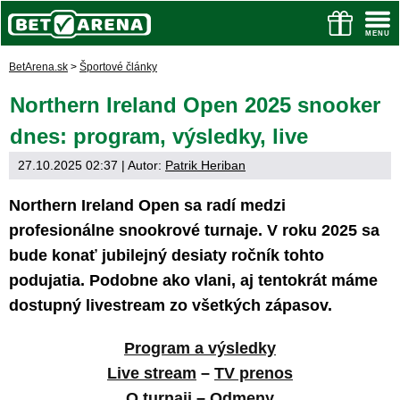
BetArena.sk
>
Športové články
Northern Ireland Open 2025 snooker
dnes: program, výsledky, live
27.10.2025 02:37
| Autor:
Patrik Heriban
Northern Ireland Open sa radí medzi
profesionálne snookrové turnaje. V roku 2025 sa
bude konať jubilejný desiaty ročník tohto
podujatia. Podobne ako vlani, aj tentokrát máme
dostupný livestream zo všetkých zápasov.
Program a výsledky
Live stream
–
TV prenos
O turnaji
–
Odmeny