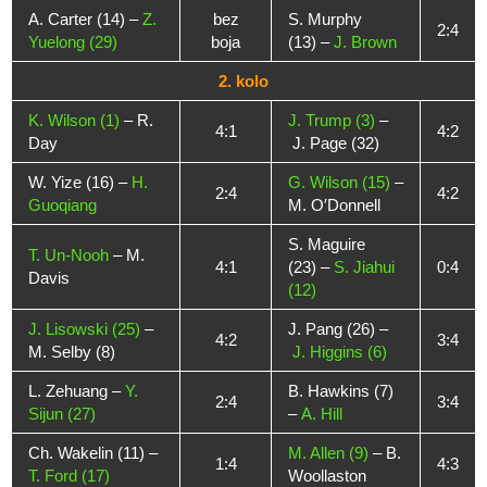
A. Carter (14) –
Z.
bez
S. Murphy
2:4
Yuelong (29)
boja
(13) –
J. Brown
2. kolo
K. Wilson (1)
– R.
J. Trump (3)
–
4:1
4:2
Day
J. Page (32)
W. Yize (16) –
H.
G. Wilson (15)
–
2:4
4:2
Guoqiang
M. O′Donnell
S. Maguire
T. Un-Nooh
– M.
4:1
(23) –
S. Jiahui
0:4
Davis
(12)
J. Lisowski (25)
–
J. Pang (26) –
4:2
3:4
M. Selby (8)
J. Higgins (6)
L. Zehuang –
Y.
B. Hawkins (7)
2:4
3:4
Sijun (27)
–
A. Hill
Ch. Wakelin (11) –
M. Allen (9)
– B.
1:4
4:3
T. Ford (17)
Woollaston