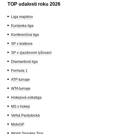
TOP udalosti roku 2026
Liga majstrov
Európska liga
Konferenčná liga
SP v biatlone
SP v zjazdovom lyžovaní
Diamantová liga
Formula 1
ATP turnaje
WTA turnaje
Hokejová extraliga
MS v hokeji
Veľká Pardubická
MotoGP
World Snooker Tour