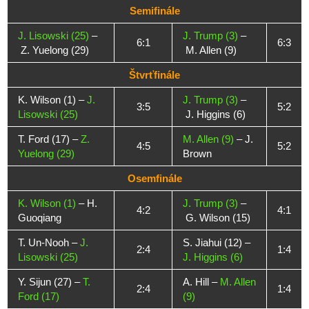
Semifinále
J. Lisowski (25)
–
J. Trump (3)
–
6:1
6:3
Z. Yuelong (29)
M. Allen (9)
Štvrťfinále
K. Wilson (1) –
J.
J. Trump (3)
–
3:5
5:2
Lisowski (25)
J. Higgins (6)
T. Ford (17) –
Z.
M. Allen (9)
– J.
4:5
5:2
Yuelong (29)
Brown
Osemfinále
K. Wilson (1)
– H.
J. Trump (3)
–
4:2
4:1
Guoqiang
G. Wilson (15)
T. Un-Nooh –
J.
S. Jiahui (12) –
2:4
1:4
Lisowski (25)
J. Higgins (6)
Y. Sijun (27) –
T.
A. Hill –
M. Allen
2:4
1:4
Ford (17)
(9)