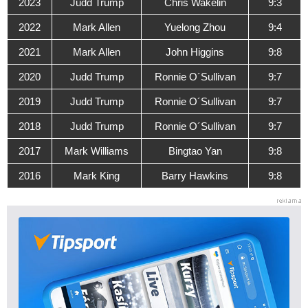
2023
Judd Trump
Chris Wakelin
9:3
2022
Mark Allen
Yuelong Zhou
9:4
2021
Mark Allen
John Higgins
9:8
2020
Judd Trump
Ronnie O´Sullivan
9:7
2019
Judd Trump
Ronnie O´Sullivan
9:7
2018
Judd Trump
Ronnie O´Sullivan
9:7
2017
Mark Williams
Bingtao Yan
9:8
2016
Mark King
Barry Hawkins
9:8