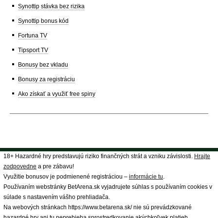
Synottip stávka bez rizika
Synottip bonus kód
Fortuna TV
Tipsport TV
Bonusy bez vkladu
Bonusy za registráciu
Ako získať a využiť free spiny
18+ Hazardné hry predstavujú riziko finančných strát a vzniku závislosti.
Hrajte
zodpovedne
a pre zábavu!
Využitie bonusov je podmienené registráciou –
informácie tu
.
Používaním webstránky BetArena.sk vyjadrujete súhlas s používaním cookies v
súlade s nastavením vášho prehliadača.
Na webových stránkach https://www.betarena.sk/ nie sú prevádzkované
hazardné hry ani tu neprebieha sprostredkovanie akýchkoľvek platieb.