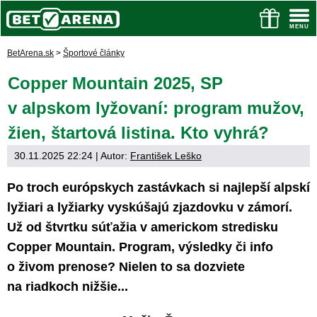
BetArena.sk
>
Športové články
Copper Mountain 2025, SP
v alpskom lyžovaní: program mužov,
žien, štartová listina. Kto vyhrá?
30.11.2025 22:24
| Autor:
František Leško
Po troch európskych zastávkach si najlepší alpskí
lyžiari a lyžiarky vyskúšajú zjazdovku v zámorí.
Už od štvrtku súťažia v americkom stredisku
Copper Mountain. Program, výsledky či info
o živom prenose? Nielen to sa dozviete
na riadkoch nižšie...