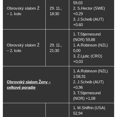
59.03
Obrovský slalom Ž
29. 11.,
2. S.Hector (SWE)
– 1. kolo
18:30
+0.29
3. J.Scheib (AUT)
+0.60
1. T.Stjernesund
(NOR) 59,88
Obrovský slalom Ž
29. 11.,
1. A.Robinson (NZL)
– 2. kolo
21:30
0,00
3. Z.Ljutic (CRO)
+0,03
1. A.Robinson (NZL)
1:58,91
Obrovský slalom Ženy –
2. J.Scheib (AUT)
celkové poradie
+0,96
3. T.Stjernesund
(NOR) +1,08
1. M.Shiffrin (USA)
52,94