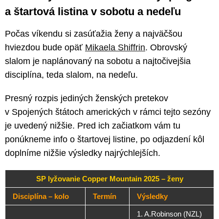
a štartová listina v sobotu a nedeľu
Počas víkendu si zasúťažia ženy a najväčšou
hviezdou bude opäť
Mikaela Shiffrin
. Obrovský
slalom je naplánovaný na sobotu a najtočivejšia
disciplína, teda slalom, na nedeľu.
Presný rozpis jediných ženských pretekov
v Spojených štátoch amerických v rámci tejto sezóny
je uvedený nižšie. Pred ich začiatkom vám tu
ponúkneme info o štartovej listine, po odjazdení kôl
doplníme nižšie výsledky najrýchlejších.
SP lyžovanie Copper Mountain 2025 – ženy
Disciplína – kolo
Termín
Výsledky
1. A.Robinson (NZL)