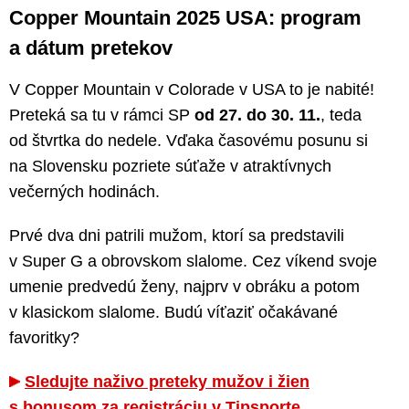
Copper Mountain 2025 USA: program
a dátum pretekov
V Copper Mountain v Colorade v USA to je nabité!
Preteká sa tu v rámci SP
od 27. do 30. 11.
, teda
od štvrtka do nedele. Vďaka časovému posunu si
na Slovensku pozriete súťaže v atraktívnych
večerných hodinách.
Prvé dva dni patrili mužom, ktorí sa predstavili
v Super G a obrovskom slalome. Cez víkend svoje
umenie predvedú ženy, najprv v obráku a potom
v klasickom slalome. Budú víťaziť očakávané
favoritky?
Sledujte naživo preteky mužov i žien
s bonusom za registráciu v Tipsporte
.