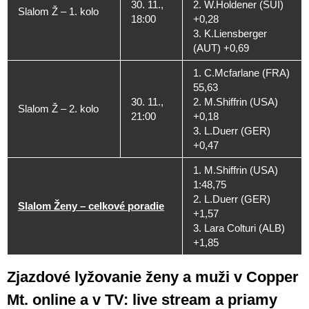
30. 11.,
2. W.Holdener (SUI)
Slalom Ž – 1. kolo
18:00
+0,28
3. K.Liensberger
(AUT) +0,69
1. C.Mcfarlane (FRA)
55,63
30. 11.,
2. M.Shiffrin (USA)
Slalom Ž – 2. kolo
21:00
+0,18
3. L.Duerr (GER)
+0,47
1. M.Shiffrin (USA)
1:48,75
2. L.Duerr (GER)
Slalom Ženy – celkové poradie
+1,57
3. Lara Colturi (ALB)
+1,85
Zjazdové lyžovanie ženy a muži v Copper
Mt. online a v TV: live stream a priamy