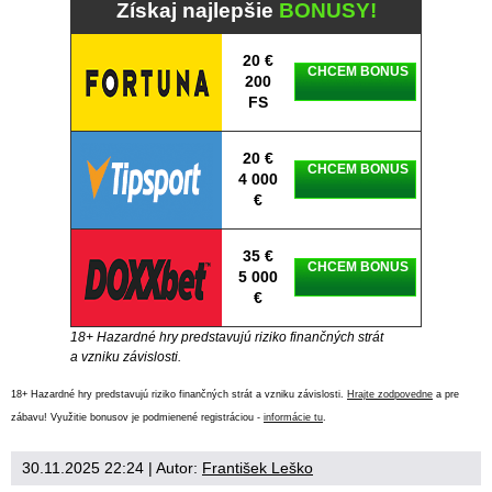
Získaj najlepšie
BONUSY!
20 €
CHCEM BONUS
200
FS
20 €
CHCEM BONUS
4 000
€
35 €
CHCEM BONUS
5 000
€
18+ Hazardné hry predstavujú riziko finančných strát
a vzniku závislosti.
18+ Hazardné hry predstavujú riziko finančných strát a vzniku závislosti.
Hrajte zodpovedne
a pre
zábavu! Využitie bonusov je podmienené registráciou -
informácie tu
.
30.11.2025 22:24
| Autor:
František Leško