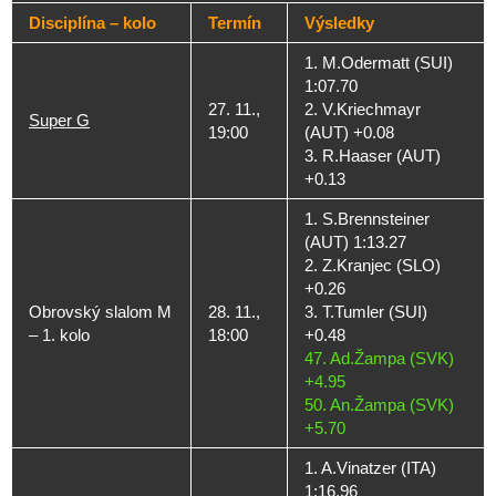
Disciplína – kolo
Termín
Výsledky
1. M.Odermatt (SUI)
1:07.70
27. 11.,
2. V.Kriechmayr
Super G
19:00
(AUT) +0.08
3. R.Haaser (AUT)
+0.13
1. S.Brennsteiner
(AUT) 1:13.27
2. Z.Kranjec (SLO)
+0.26
Obrovský slalom M
28. 11.,
3. T.Tumler (SUI)
– 1. kolo
18:00
+0.48
47. Ad.Žampa (SVK)
+4.95
50. An.Žampa (SVK)
+5.70
1. A.Vinatzer (ITA)
1:16.96