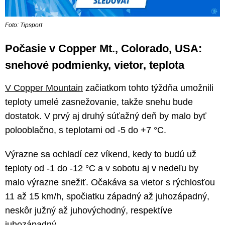
Foto: Tipsport
Počasie v Copper Mt., Colorado, USA:
snehové podmienky, vietor, teplota
V Copper Mountain
začiatkom tohto týždňa umožnili
teploty umelé zasnežovanie, takže snehu bude
dostatok. V prvý aj druhý súťažný deň by malo byť
polooblačno, s teplotami od -5 do +7 °C.
Výrazne sa ochladí cez víkend, kedy to budú už
teploty od -1 do -12 °C a v sobotu aj v nedeľu by
malo výrazne snežiť. Očakáva sa vietor s rýchlosťou
11 až 15 km/h, spočiatku západný až juhozápadný,
neskôr južný až juhovýchodný, respektíve
juhozápadný.