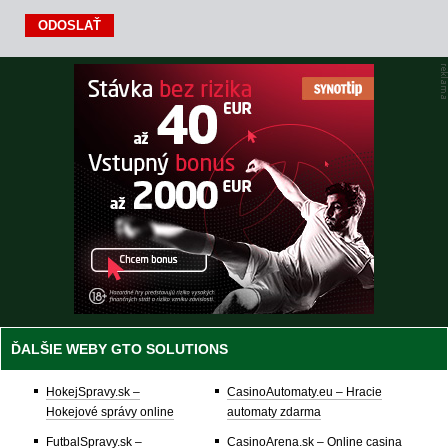
ĎALŠIE WEBY GTO SOLUTIONS
HokejSpravy.sk –
CasinoAutomaty.eu – Hracie
Hokejové správy online
automaty zdarma
FutbalSpravy.sk –
CasinoArena.sk – Online casina