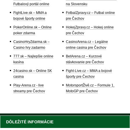
Futbalový portál online
na Slovensku
FightLive.sk – MMA a
FotbalZpravy.cz – Futbal online
bojové športy online
pre Čechov
PokerOnline.sk – Online
HokejZpravy.cz – Hokej online
poker zdarma
pre Čechov
CasinoHryZdarma.sk –
CasinoArena.cz – Legálne
Casino hry zadarmo
online casina pre Čechov
777.sk – Najlepšie online
BetArena.cz – Kurzové
kasína
stávkovanie pre Čechov
24casino.sk – Online SK
Fight-Live.cz – MMA a bojové
casina
športy pre Čechov
Play-Arena.cz - live
MotorsportŽivě.cz – Formule 1,
streamy pre Čechov
MotoGP pre Čechov
DÔLEŽITÉ INFORMÁCIE