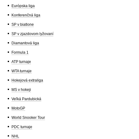
Európska liga
Konferenčná liga
SP v biatlone
SP v zjazdovom lyžovaní
Diamantová liga
Formula 1
ATP turnaje
WTA turnaje
Hokejová extraliga
MS v hokeji
Veľká Pardubická
MotoGP
World Snooker Tour
PDC turnaje
NHL