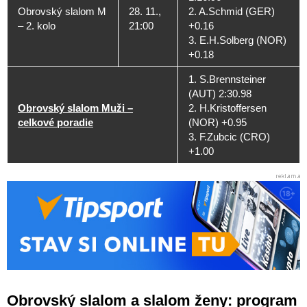
Obrovský slalom M
28. 11.,
2. A.Schmid (GER)
– 2. kolo
21:00
+0.16
3. E.H.Solberg (NOR)
+0.18
1. S.Brennsteiner
(AUT) 2:30.98
Obrovský slalom Muži –
2. H.Kristoffersen
celkové poradie
(NOR) +0.95
3. F.Zubcic (CRO)
+1.00
Obrovský slalom a slalom ženy: program