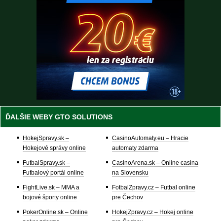
ĎALŠIE WEBY GTO SOLUTIONS
HokejSpravy.sk –
CasinoAutomaty.eu – Hracie
Hokejové správy online
automaty zdarma
FutbalSpravy.sk –
CasinoArena.sk – Online casina
Futbalový portál online
na Slovensku
FightLive.sk – MMA a
FotbalZpravy.cz – Futbal online
bojové športy online
pre Čechov
PokerOnline.sk – Online
HokejZpravy.cz – Hokej online