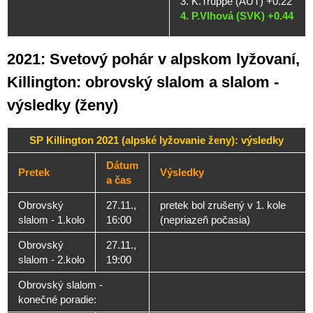
3. K.Truppe (AUT) +0.22
4. P.Vlhová (SVK) +0.44
2021: Svetový pohár v alpskom lyžovaní,
Killington: obrovský slalom a slalom -
výsledky (ženy)
SP Killington 2021 (alpské lyžovanie ženy): výsledky
Dátum
Pretek
Výsledky
a čas
Obrovský
27.11.,
pretek bol zrušený v 1. kole
slalom - 1.kolo
16:00
(nepriazeň počasia)
Obrovský
27.11.,
slalom - 2.kolo
19:00
Obrovský slalom -
konečné poradie: