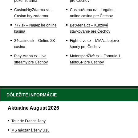
poker zdarma
pre Čechov
CasinoHryZdarma.sk –
CasinoArena.cz – Legálne
Casino hry zadarmo
online casina pre Čechov
777.sk – Najlepšie online
BetArena.cz – Kurzové
kasína
stávkovanie pre Čechov
24casino.sk – Online SK
Fight-Live.cz – MMA a bojové
casina
športy pre Čechov
Play-Arena.cz - live
MotorsportŽivě.cz – Formule 1,
streamy pre Čechov
MotoGP pre Čechov
DÔLEŽITÉ INFORMÁCIE
Aktuálne August 2026
Tour de France ženy
MS hádzaná ženy U18