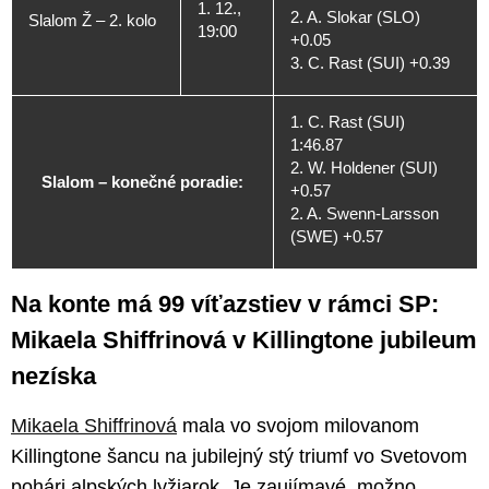
1. 12.,
2. A. Slokar (SLO)
Slalom Ž – 2. kolo
19:00
+0.05
3. C. Rast (SUI) +0.39
1. C. Rast (SUI)
1:46.87
2. W. Holdener (SUI)
Slalom – konečné poradie:
+0.57
2. A. Swenn-Larsson
(SWE) +0.57
Na konte má 99 víťazstiev v rámci SP:
Mikaela Shiffrinová v Killingtone jubileum
nezíska
Mikaela Shiffrinová
mala vo svojom milovanom
Killingtone šancu na jubilejný stý triumf vo Svetovom
pohári alpských lyžiarok. Je zaujímavé, možno