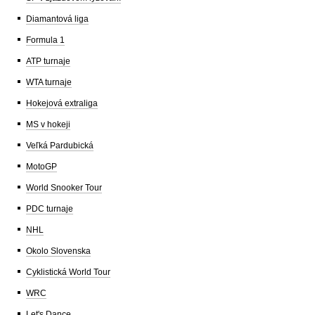
Diamantová liga
Formula 1
ATP turnaje
WTA turnaje
Hokejová extraliga
MS v hokeji
Veľká Pardubická
MotoGP
World Snooker Tour
PDC turnaje
NHL
Okolo Slovenska
Cyklistická World Tour
WRC
Let's Dance