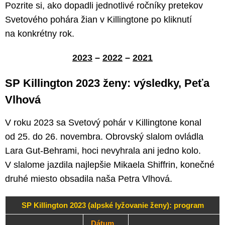
Pozrite si, ako dopadli jednotlivé ročníky pretekov
Svetového pohára žian v Killingtone po kliknutí
na konkrétny rok.
2023
–
2022
–
2021
SP Killington 2023 ženy: výsledky, Peťa
Vlhová
V roku 2023 sa Svetový pohár v Killingtone konal
od 25. do 26. novembra. Obrovský slalom ovládla
Lara Gut-Behrami, hoci nevyhrala ani jedno kolo.
V slalome jazdila najlepšie Mikaela Shiffrin, konečné
druhé miesto obsadila naša Petra Vlhová.
SP Killington 2023 (alpské lyžovanie ženy): program
Dátum