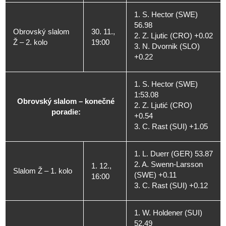
1. S. Hector (SWE)
56.98
Obrovský slalom
30. 11.,
2. Z. Ljutic (CRO) +0.02
Ž – 2. kolo
19:00
3. N. Dvornik (SLO)
+0.22
1. S. Hector (SWE)
1:53.08
Obrovský slalom – konečné
2. Z. Ljutić (CRO)
poradie:
+0.54
3. C. Rast (SUI) +1.05
1. L. Duerr (GER) 53.87
2. A. Swenn-Larsson
1. 12.,
Slalom Ž – 1. kolo
(SWE) +0.11
16:00
3. C. Rast (SUI) +0.12
1. W. Holdener (SUI)
52.49