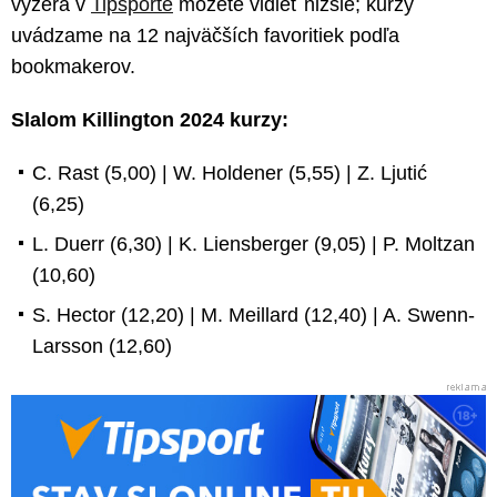
vyzerá v
Tipsporte
môžete vidieť nižšie; kurzy
uvádzame na 12 najväčších favoritiek podľa
bookmakerov.
Slalom Killington 2024 kurzy:
C. Rast (5,00) | W. Holdener (5,55) | Z. Ljutić
(6,25)
L. Duerr (6,30) | K. Liensberger (9,05) | P. Moltzan
(10,60)
S. Hector (12,20) | M. Meillard (12,40) | A. Swenn-
Larsson (12,60)