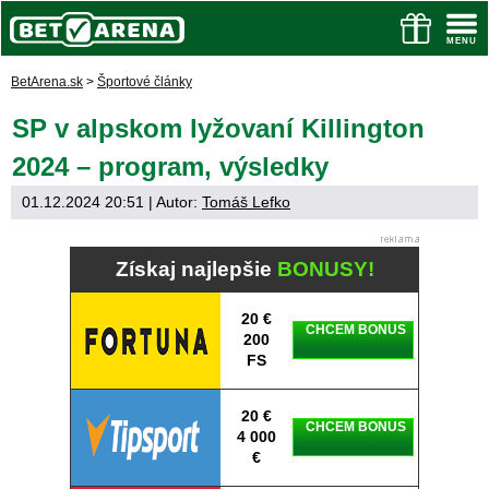
BetArena.sk
>
Športové články
SP v alpskom lyžovaní Killington
2024 – program, výsledky
01.12.2024 20:51
| Autor:
Tomáš Lefko
Získaj najlepšie
BONUSY!
20 €
CHCEM BONUS
200
FS
20 €
CHCEM BONUS
4 000
€