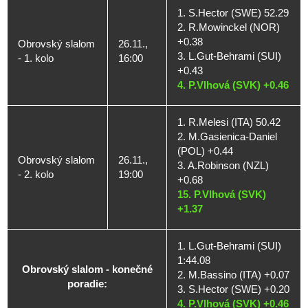
1. S.Hector (SWE) 52.29
2. R.Mowinckel (NOR)
+0.38
Obrovský slalom
26.11.,
3. L.Gut-Behrami (SUI)
- 1. kolo
16:00
+0.43
4. P.Vlhová (SVK) +0.46
1. R.Melesi (ITA) 50.42
2. M.Gasienica-Daniel
(POL) +0.44
Obrovský slalom
26.11.,
3. A.Robinson (NZL)
- 2. kolo
19:00
+0.68
15. P.Vlhová (SVK)
+1.37
1. L.Gut-Behrami (SUI)
1:44.08
Obrovský slalom - konečné
2. M.Bassino (ITA) +0.07
poradie:
3. S.Hector (SWE) +0.20
4. P.Vlhová (SVK) +0.46