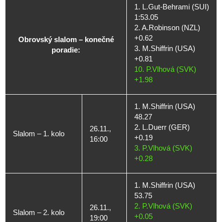
1. L.Gut-Behrami (SUI)
1:53.05
2. A.Robinson (NZL)
+0.62
Obrovský slalom – konečné
3. M.Shiffrin (USA)
poradie:
+0.81
10. P.Vlhová (SVK)
+1.98
1. M.Shiffrin (USA)
48.27
2. L.Duerr (GER)
26.11.,
Slalom – 1. kolo
+0.19
16:00
3. P.Vlhová (SVK)
+0.28
1. M.Shiffrin (USA)
53.75
2. P.Vlhová (SVK)
26.11.,
Slalom – 2. kolo
+0.05
19:00