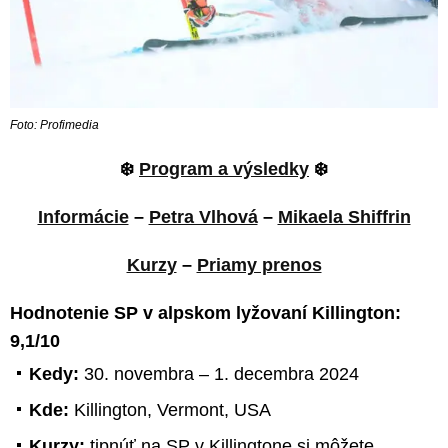
Foto: Profimedia
❄️
Program a výsledky
❄️
Informácie
–
Petra Vlhová
–
Mikaela Shiffrin
Kurzy
–
Priamy prenos
Hodnotenie SP v alpskom lyžovaní Killington:
9,1/10
Kedy:
30. novembra – 1. decembra 2024
Kde:
Killington, Vermont, USA
Kurzy:
tipnúť na SP v Killingtone si môžete