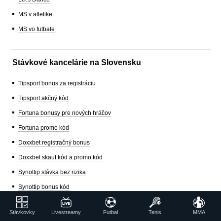
MS v atletike
MS vo futbale
Stávkové kancelárie na Slovensku
Tipsport bonus za registráciu
Tipsport akčný kód
Fortuna bonusy pre nových hráčov
Fortuna promo kód
Doxxbet registračný bonus
Doxxbet skaut kód a promo kód
Synottip stávka bez rizika
Synottip bonus kód
Fortuna TV
Stávkovky
Livestreamy
Futbal
Tenis
MMA
Tipsport TV