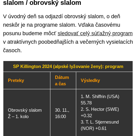
slalom / obrovský slalom
V úvodný deň sa odjazdí obrovský slalom, o deň
neskôr je na programe slalom. Vďaka časovému
posunu budeme môcť
sledovať celý súťažný program
v atraktívnych poobedňajších a večerných vysielacích
časoch.
SP Killington 2024 (alpské lyžovanie ženy): program
Dátum
Preteky
Výsledky
a čas
1. M. Shiffrin (USA)
55.78
2. S. Hector (SWE)
Obrovský slalom
30. 11.,
+0.32
Ž – 1. kolo
16:00
3. T. L. Stjernesund
(NOR) +0.61