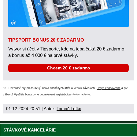
TIPSPORT BONUS 20 € ZADARMO
Vytvor si účet v Tipsporte, kde na teba čaká 20 € zadarmo
a bonus až 4 000 € na prvé stávky.
Chcem 20 € zadarmo
18+ Hazardné hry predstavujú riziko finančných strát a vzniku závislosti.
Hrajte zodpovedne
a pre
zábavu! Využitie bonusov je podmienené registráciou -
informácie tu
.
01.12.2024 20:51
| Autor:
Tomáš Lefko
STÁVKOVÉ KANCELÁRIE