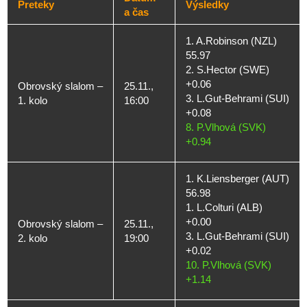
Preteky
Výsledky
a čas
1. A.Robinson (NZL)
55.97
2. S.Hector (SWE)
+0.06
Obrovský slalom –
25.11.,
3. L.Gut-Behrami (SUI)
1. kolo
16:00
+0.08
8. P.Vlhová (SVK)
+0.94
1. K.Liensberger (AUT)
56.98
1. L.Colturi (ALB)
+0.00
Obrovský slalom –
25.11.,
3. L.Gut-Behrami (SUI)
2. kolo
19:00
+0.02
10. P.Vlhová (SVK)
+1.14