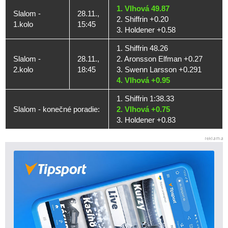
1. Vlhová 49.87
Slalom -
28.11.,
2. Shiffrin +0.20
1.kolo
15:45
3. Holdener +0.58
1. Shiffrin 48.26
Slalom -
28.11.,
2. Aronsson Elfman +0.27
2.kolo
18:45
3. Swenn Larsson +0.291
4. Vlhová +0.95
1. Shiffrin 1:38.33
Slalom - konečné poradie:
2. Vlhová +0.75
3. Holdener +0.83