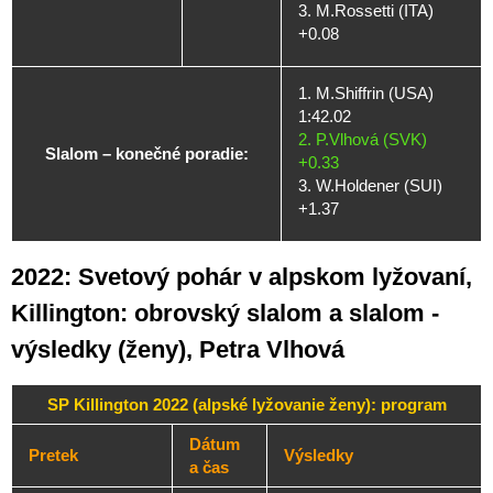
3. M.Rossetti (ITA)
+0.08
1. M.Shiffrin (USA)
1:42.02
2. P.Vlhová (SVK)
Slalom – konečné poradie:
+0.33
3. W.Holdener (SUI)
+1.37
2022: Svetový pohár v alpskom lyžovaní,
Killington: obrovský slalom a slalom -
výsledky (ženy), Petra Vlhová
SP Killington 2022 (alpské lyžovanie ženy): program
Dátum
Pretek
Výsledky
a čas