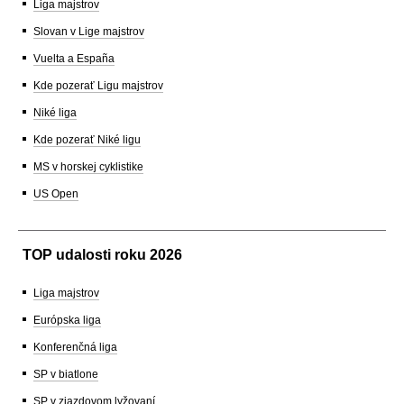
Liga majstrov
Slovan v Lige majstrov
Vuelta a España
Kde pozerať Ligu majstrov
Niké liga
Kde pozerať Niké ligu
MS v horskej cyklistike
US Open
TOP udalosti roku 2026
Liga majstrov
Európska liga
Konferenčná liga
SP v biatlone
SP v zjazdovom lyžovaní