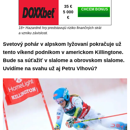
35 €
CHCEM BONUS
5 000
€
18+ Hazardné hry predstavujú riziko finančných strát
a vzniku závislosti.
Svetový pohár v alpskom lyžovaní pokračuje už
tento víkend podnikom v americkom Killingtone.
Bude sa súťažiť v slalome a obrovskom slalome.
Uvidíme na svahu už aj Petru Vlhovú?