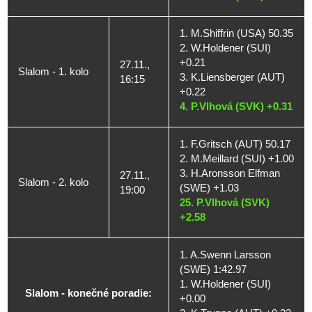
1. M.Shiffrin (USA) 50.35
2. W.Holdener (SUI)
+0.21
27.11.,
Slalom - 1. kolo
3. K.Liensberger (AUT)
16:15
+0.22
4. P.Vlhová (SVK) +0.31
1. F.Gritsch (AUT) 50.17
2. M.Meillard (SUI) +1.00
3. H.Aronsson Elfman
27.11.,
Slalom - 2. kolo
(SWE) +1.03
19:00
25. P.Vlhová (SVK)
+2.58
1. A.Swenn Larsson
(SWE) 1:42.97
1. W.Holdener (SUI)
Slalom - konečné poradie:
+0.00