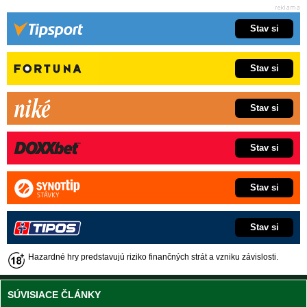
Stav si
Stav si
Stav si
Stav si
Stav si
Stav si
Hazardné hry predstavujú riziko finančných strát a vzniku závislosti.
SÚVISIACE ČLÁNKY