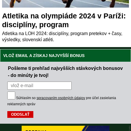
Atletika na olympiáde 2024 v Paríži:
disciplíny, program
Atletika na LOH 2024: disciplíny, program pretekov + časy,
výsledky, slovenskí atléti.
VLOŽ EMAIL A ZÍSKAJ NAJVYŠŠÍ BONUS
Pošleme ti prehľad najvyšších stávkových bonusov
- do minúty je tvoj!
Súhlasím so
spracovaním osobných údajov
pre účel zasielania
reklamných správ