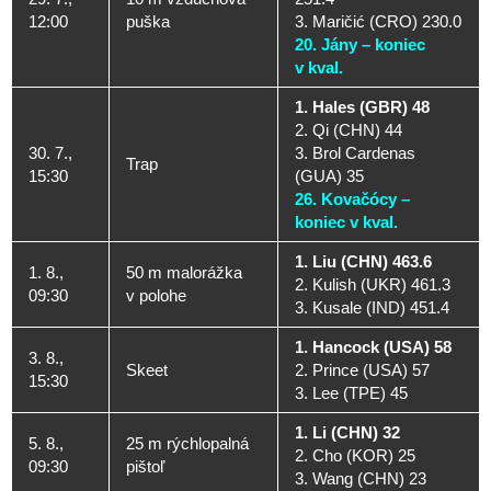
12:00
puška
3. Maričić (CRO) 230.0
20. Jány – koniec
v kval.
1. Hales (GBR) 48
2. Qi (CHN) 44
30. 7.,
3. Brol Cardenas
Trap
15:30
(GUA) 35
26. Kovačócy –
koniec v kval.
1. Liu (CHN) 463.6
1. 8.,
50 m malorážka
2. Kulish (UKR) 461.3
09:30
v polohe
3. Kusale (IND) 451.4
1. Hancock (USA) 58
3. 8.,
Skeet
2. Prince (USA) 57
15:30
3. Lee (TPE) 45
1. Li (CHN) 32
5. 8.,
25 m rýchlopalná
2. Cho (KOR) 25
09:30
pištoľ
3. Wang (CHN) 23