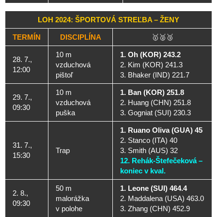
LOH 2024: ŠPORTOVÁ STREĽBA – ŽENY
TERMÍN
DISCIPLÍNA
🥇🥈🥉
10 m
1. Oh (KOR) 243.2
28. 7.,
vzduchová
2. Kim (KOR) 241.3
12:00
pištoľ
3. Bhaker (IND) 221.7
10 m
1. Ban (KOR) 251.8
29. 7.,
vzduchová
2. Huang (CHN) 251.8
09:30
puška
3. Gogniat (SUI) 230.3
1. Ruano Oliva (GUA) 45
2. Stanco (ITA) 40
31. 7.,
Trap
3. Smith (AUS) 32
15:30
12. Rehák-Štefečeková –
koniec v kval.
50 m
1. Leone (SUI) 464.4
2. 8.,
malorážka
2. Maddalena (USA) 463.0
09:30
v polohe
3. Zhang (CHN) 452.9