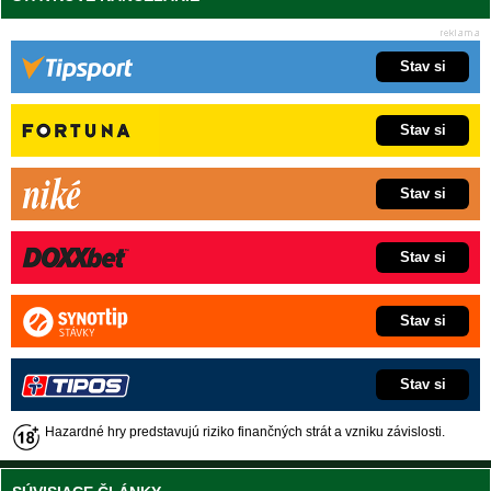
Stav si
Stav si
Stav si
Stav si
Stav si
Stav si
Hazardné hry predstavujú riziko finančných strát a vzniku závislosti.