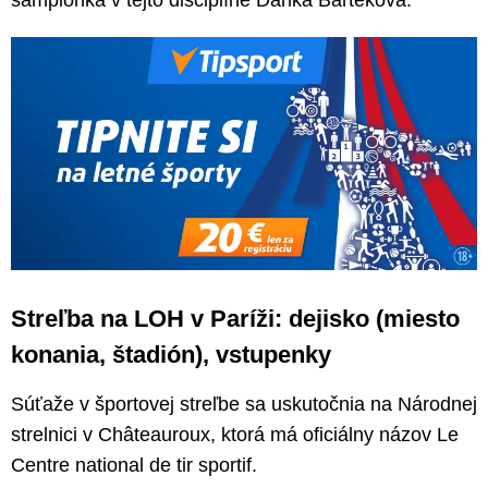
šampiónka v tejto disciplíne Danka Barteková.
Streľba na LOH v Paríži: dejisko (miesto
konania, štadión), vstupenky
Súťaže v športovej streľbe sa uskutočnia na Národnej
strelnici v Châteauroux, ktorá má oficiálny názov Le
Centre national de tir sportif.