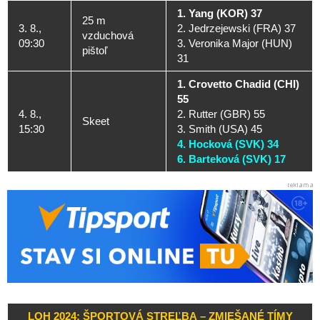
1. Yang (KOR) 37
25 m
3. 8.,
2. Jedrzejewski (FRA) 37
vzduchová
09:30
3. Veronika Major (HUN)
pištoľ
31
1. Crovetto Chadid (CHI)
55
4. 8.,
2. Rutter (GBR) 55
Skeet
15:30
3. Smith (USA) 45
4. Hocková (SVK) 34
6. Barteková (SVK) 17
LOH 2024: ŠPORTOVÁ STREĽBA – ZMIEŠANÉ TÍMY