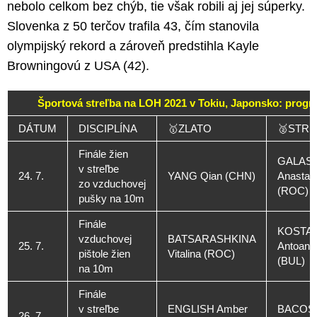
nebolo celkom bez chýb, tie však robili aj jej súperky.
Slovenka z 50 terčov trafila 43, čím stanovila
olympijský rekord a zároveň predstihla Kayle
Browningovú z USA (42).
Športová streľba na LOH 2021 v Tokiu, Japonsko: progr
DÁTUM
DISCIPLÍNA
🥇ZLATO
🥈STRI
Finále žien
GALAS
v streľbe
24. 7.
YANG Qian (CHN)
Anastasi
zo vzduchovej
(ROC)
pušky na 10m
Finále
KOSTA
vzduchovej
BATSARASHKINA
25. 7.
Antoane
pištole žien
Vitalina (ROC)
(BUL)
na 10m
Finále
v streľbe
ENGLISH Amber
BACOSI
26. 7.