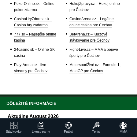
PokerOnline.sk – Online
HokejZpravy.cz – Hokej online
poker zdarma
pre Čechov
CasinoHryZdarma.sk –
CasinoArena.cz – Legálne
Casino hry zadarmo
online casina pre Čechov
777.sk – Najlepšie online
BetArena.cz – Kurzové
kasína
stávkovanie pre Čechov
24casino.sk – Online SK
Fight-Live.cz – MMA a bojové
casina
športy pre Čechov
Play-Arena.cz - live
MotorsportŽivě.cz – Formule 1,
streamy pre Čechov
MotoGP pre Čechov
DÔLEŽITÉ INFORMÁCIE
Aktuálne August 2026
Tour de France ženy
Stávkovky
Livestreamy
Futbal
Tenis
MMA