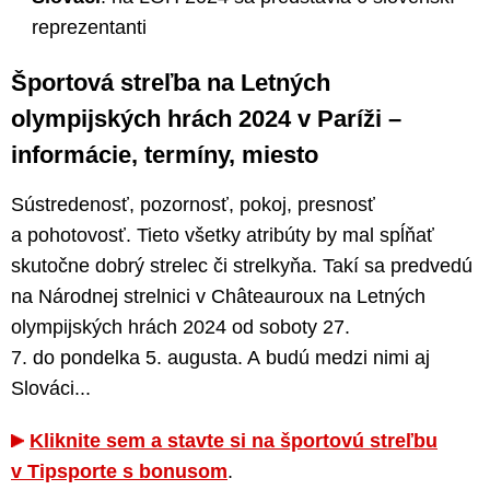
reprezentanti
Športová streľba na Letných
olympijských hrách 2024 v Paríži –
informácie, termíny, miesto
Sústredenosť, pozornosť, pokoj, presnosť
a pohotovosť. Tieto všetky atribúty by mal spĺňať
skutočne dobrý strelec či strelkyňa. Takí sa predvedú
na Národnej strelnici v Châteauroux na Letných
olympijských hrách 2024 od soboty 27.
7. do pondelka 5. augusta. A budú medzi nimi aj
Slováci...
Kliknite sem a stavte si na športovú streľbu
v Tipsporte s bonusom
.