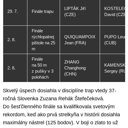
LIPTÁK Jiří
KOSTELEC
29. 7.
Finále trapu
(CZE)
David (CZE)
Finále
rýchlopalnej
QUIQUAMPOIX
PUPO Leuri
2. 8.
pištole na 25
Jean (FRA)
(CUB)
m
Finále
ZHANG
na 50 m
KAMENSKI
2. 8.
Changhong
z pušky v 3
Sergey (RU
(CHN)
polohách
Skvelý úspech dosiahla v disciplíne trap vtedy 37-
ročná Slovenka Zuzana Rehák Štefečeková.
Do šesťčlenného finále sa kvalifikovala svetovým
rekordom, keď ako prvá strelkyňa v histórii dosiahla
maximálny nástrel (125 bodov). V boji o zlato to už