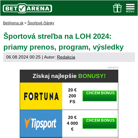
BetArena.sk
>
Športové články
Športová streľba na LOH 2024:
priamy prenos, program, výsledky
06.08.2024 00:25
| Autor:
Redakcia
Získaj najlepšie
BONUSY!
20 €
CHCEM BONUS
200
FS
20 €
CHCEM BONUS
4 000
€