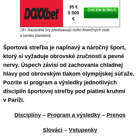
35 €
CHCEM BONUS
5 000
€
18+ Hazardné hry predstavujú riziko finančných strát
a vzniku závislosti.
Športová streľba je napínavý a náročný šport,
ktorý si vyžaduje obrovské zručnosti a pevné
nervy. Úspech závisí od zachovania chladnej
hlavy pod obrovským tlakom olympijskej súťaže.
Pozrite si program a výsledky jednotlivých
disciplín športovej streľby pod piatimi kruhmi
v Paríži.
Disciplíny
–
Program a výsledky
–
Prenos
Slováci
–
Vstupenky