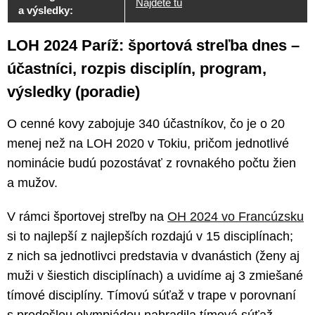
Nájdete tu
a výsledky:
LOH 2024 Paríž: športová streľba dnes –
účastníci, rozpis disciplín, program,
výsledky (poradie)
O cenné kovy zabojuje 340 účastníkov, čo je o 20
menej než na LOH 2020 v Tokiu, pričom jednotlivé
nominácie budú pozostávať z rovnakého počtu žien
a mužov.
V rámci športovej streľby na
OH 2024 vo Francúzsku
si to najlepší z najlepších rozdajú v 15 disciplínach;
z nich sa jednotlivci predstavia v dvanástich (ženy aj
muži v šiestich disciplínach) a uvidíme aj 3 zmiešané
tímové disciplíny. Tímovú súťaž v trape v porovnaní
s predošlou olympiádou nahradila tímová súťaž