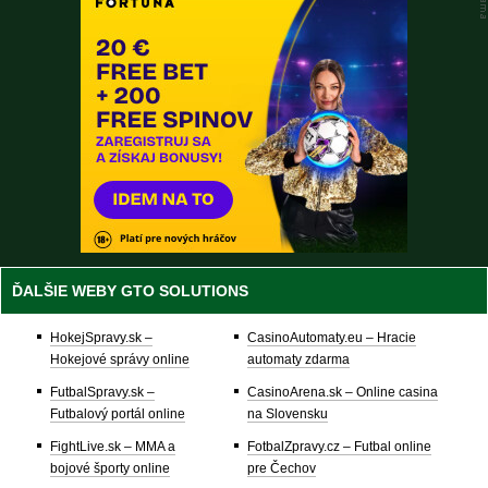
ĎALŠIE WEBY GTO SOLUTIONS
HokejSpravy.sk –
CasinoAutomaty.eu – Hracie
Hokejové správy online
automaty zdarma
FutbalSpravy.sk –
CasinoArena.sk – Online casina
Futbalový portál online
na Slovensku
FightLive.sk – MMA a
FotbalZpravy.cz – Futbal online
bojové športy online
pre Čechov