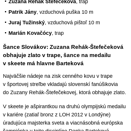
Zuzana Rehák Štefečeková
, trap
Patrik Jány
, vzduchová puška 10 m
Juraj Tužinský
, vzduchová pištoľ 10 m
Marián Kovačócy
, trap
Šance Slovákov: Zuzana Rehák-Štefečeková
obhajuje zlato v trape, šance na medailu
v skeete má hlavne Barteková
Najväčšie nádeje na zisk cenného kovu v trape
v športovej streľbe vkladajú slovenskí fanúšikovia
do Zuzany Rehák-Štefečekovej, ktorá obhajuje zlato.
V skeete je ašpirantkou na druhú olympijskú medailu
v kariére (zatiaľ bronz z LOH 2012 v Londýne)
úradujúca majsterka sveta a viacnásobná európska