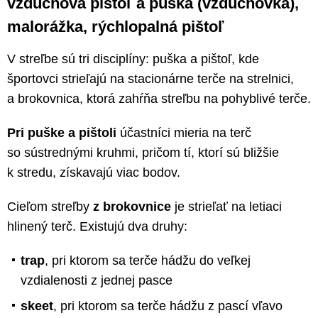
vzduchová pištoľ a puška (vzduchovka),
malorážka, rýchlopalná pištoľ
V streľbe sú tri disciplíny: puška a pištoľ, kde
športovci strieľajú na stacionárne terče na strelnici,
a brokovnica, ktorá zahŕňa streľbu na pohyblivé terče.
Pri puške a pištoli
účastníci mieria na terč
so sústrednými kruhmi, pričom tí, ktorí sú bližšie
k stredu, získavajú viac bodov.
Cieľom streľby
z brokovnice
je strieľať na letiaci
hlinený terč. Existujú dva druhy:
trap
, pri ktorom sa terče hádžu do veľkej
vzdialenosti z jednej pasce
skeet
, pri ktorom sa terče hádžu z pascí vľavo