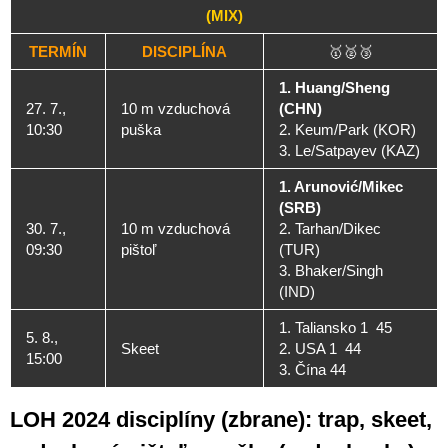
(MIX)
TERMÍN
DISCIPLÍNA
🥇🥈🥉
1. Huang/Sheng
27. 7.,
10 m vzduchová
(CHN)
10:30
puška
2. Keum/Park (KOR)
3. Le/Satpayev (KAZ)
1. Arunović/Mikec
(SRB)
30. 7.,
10 m vzduchová
2. Tarhan/Dikec
09:30
pištoľ
(TUR)
3. Bhaker/Singh
(IND)
1. Taliansko 1 45
5. 8.,
Skeet
2. USA 1 44
15:00
3. Čína 44
LOH 2024 disciplíny (zbrane): trap, skeet,