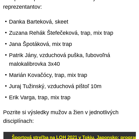
reprezentantov:
Danka Barteková, skeet
Zuzana Rehák Štefečeková, trap, mix trap
Jana Špotáková, mix trap
Patrik Jány, vzduchová puška, ľubovoľná
malokalibrovka 3x40
Marián Kovačócy, trap, mix trap
Juraj Tužinský, vzduchová pištoľ 10m
Erik Varga, trap, mix trap
Pozrite si výsledky mužov a žien v jednotlivých
disciplínach:
Športová streľba na LOH 2021 v Tokiu, Japonsko: program