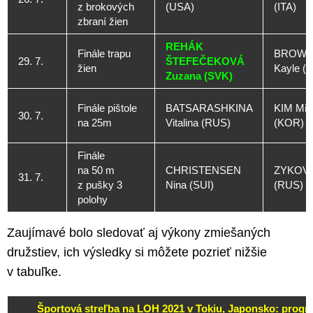
z brokových
(USA)
(ITA)
zbraní žien
REHÁK
Finále trapu
BROWN
29. 7.
ŠTEFEČEKOVÁ
žien
Kayle (
Zuzana (SVK)
Finále pištole
BATSARASHKINA
KIM Min
30. 7.
na 25m
Vitalina (RUS)
(KOR)
Finále
na 50 m
CHRISTENSEN
ZYKOVA 
31. 7.
z pušky 3
Nina (SUI)
(RUS)
polohy
Zaujímavé bolo sledovať aj výkony zmiešaných
družstiev, ich výsledky si môžete pozrieť nižšie
v tabuľke.
Športová streľba na LOH 2021 v Tokiu, Japonsko: prog