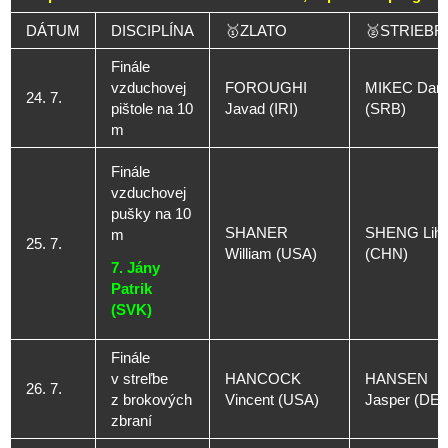
DÁTUM
DISCIPLÍNA
🥇ZLATO
🥈STRIEBR
Finále
vzduchovej
FOROUGHI
MIKEC Dam
24. 7.
pištole na 10
Javad (IRI)
(SRB)
m
Finále
vzduchovej
pušky na 10
SHANER
SHENG Lih
m
25. 7.
William (USA)
(CHN)
7. Jány
Patrik
(SVK)
Finále
v streľbe
HANCOCK
HANSEN
26. 7.
z brokových
Vincent (USA)
Jasper (DE
zbraní