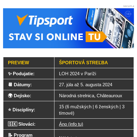
PREVIEW
ŠPORTOVÁ STREĽBA
✨ Podujatie:
LOH 2024 v Paríži
📆 Dátumy:
27. júla až 5. augusta 2024
🌍 Dejisko:
Národná strelnica, Châteauroux
15 (6 mužských | 6 ženských | 3
⭐ Disciplíny:
tímové)
🇸🇰 Slováci:
Áno (info tu)
📝 Program