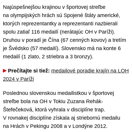
Najúspešnejšou krajinou v športovej streľbe
na olympijských hrách sú Spojené štáty americké,
ktorých reprezentantky a reprezentanti nazbierali
spolu zatiaľ 116 medailí (nerátajúc OH v Paríži).
Druhou v poradí je Čína (67 cenných kovov) a tretím
je Švédsko (57 medailí). Slovensko má na konte 6
medailí (1 zlato, 2 striebra a 3 bronzy).
Prečítajte si tiež:
medailové poradie krajín na LOH
2024 v Paríži
Poslednou slovenskou medailistkou v športovej
streľbe bola na OH v Tokiu Zuzana Rehák-
Štefečeková, ktorá vyhrala v disciplíne trap.
V rovnakej disciplíne získala aj striebornú medailu
na Hrách v Pekingu 2008 a v Londýne 2012.