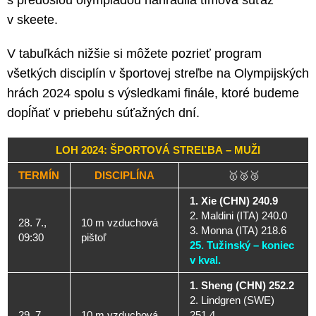
v skeete.
V tabuľkách nižšie si môžete pozrieť program
všetkých disciplín v športovej streľbe na Olympijských
hrách 2024 spolu s výsledkami finále, ktoré budeme
dopĺňať v priebehu súťažných dní.
LOH 2024: ŠPORTOVÁ STREĽBA – MUŽI
TERMÍN
DISCIPLÍNA
🥇🥈🥉
1. Xie (CHN) 240.9
2. Maldini (ITA) 240.0
28. 7.,
10 m vzduchová
3. Monna (ITA) 218.6
09:30
pištoľ
25. Tužinský – koniec
v kval.
1. Sheng (CHN) 252.2
2. Lindgren (SWE)
29. 7.,
10 m vzduchová
251.4