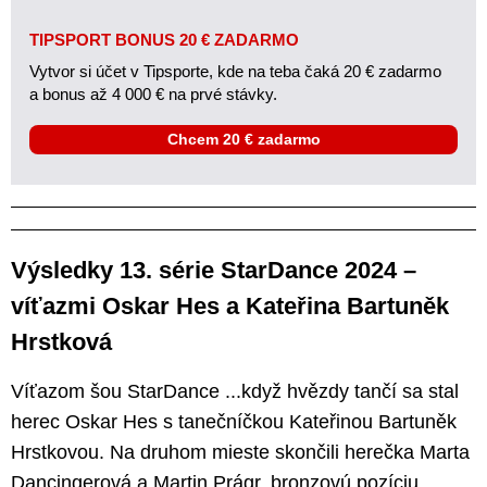
TIPSPORT BONUS 20 € ZADARMO
Vytvor si účet v Tipsporte, kde na teba čaká 20 € zadarmo
a bonus až 4 000 € na prvé stávky.
Chcem 20 € zadarmo
Výsledky 13. série StarDance 2024 –
víťazmi Oskar Hes a Kateřina Bartuněk
Hrstková
Víťazom šou StarDance ...když hvězdy tančí sa stal
herec Oskar Hes s tanečníčkou Kateřinou Bartuněk
Hrstkovou. Na druhom mieste skončili herečka Marta
Dancingerová a Martin Prágr, bronzovú pozíciu