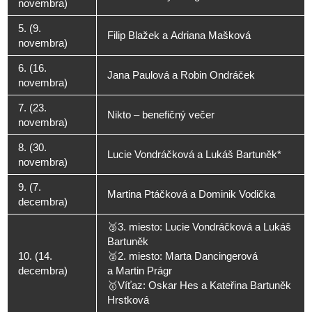
novembra)
5. (9.
Filip Blažek a Adriana Mašková
novembra)
6. (16.
Jana Paulová a Robin Ondráček
novembra)
7. (23.
Nikto – benefičný večer
novembra)
8. (30.
Lucie Vondráčková a Lukáš Bartuněk*
novembra)
9. (7.
Martina Ptáčková a Dominik Vodička
decembra)
🥉3. miesto: Lucie Vondráčková a Lukáš
Bartuněk
10. (14.
🥈2. miesto: Marta Dancingerová
decembra)
a Martin Prágr
🥇Víťaz: Oskar Hes a Kateřina Bartuněk
Hrstková