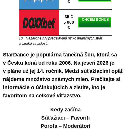
€
35 €
CHCEM BONUS
5 000
€
18+ Hazardné hry predstavujú riziko finančných strát
a vzniku závislosti.
StarDance je populárna tanečná šou, ktorá sa
v Česku koná od roku 2006. Na jeseň 2026 je
v pláne už jej 14. ročník. Medzi súťažiacimi opäť
nájdeme množstvo známych mien. Prečítajte si
informácie o účinkujúcich a zistite, kto je
favoritom na celkové víťazstvo.
Kedy začína
Súťažiaci
–
Favoriti
Porota
–
Moderátori