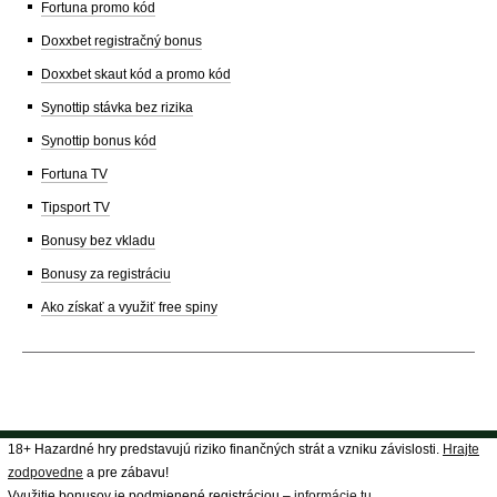
Fortuna promo kód
Doxxbet registračný bonus
Doxxbet skaut kód a promo kód
Synottip stávka bez rizika
Synottip bonus kód
Fortuna TV
Tipsport TV
Bonusy bez vkladu
Bonusy za registráciu
Ako získať a využiť free spiny
18+ Hazardné hry predstavujú riziko finančných strát a vzniku závislosti.
Hrajte
zodpovedne
a pre zábavu!
Využitie bonusov je podmienené registráciou –
informácie tu
.