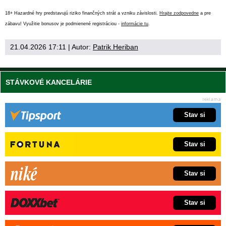
18+ Hazardné hry predstavujú riziko finančných strát a vzniku závislosti.
Hrajte zodpovedne
a pre
zábavu! Využitie bonusov je podmienené registráciou -
informácie tu
.
21.04.2026 17:11
| Autor:
Patrik Heriban
STÁVKOVÉ KANCELÁRIE
Stav si
Stav si
Stav si
Stav si