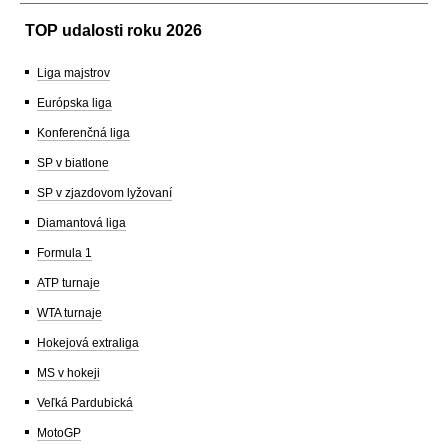
TOP udalosti roku 2026
Liga majstrov
Európska liga
Konferenčná liga
SP v biatlone
SP v zjazdovom lyžovaní
Diamantová liga
Formula 1
ATP turnaje
WTA turnaje
Hokejová extraliga
MS v hokeji
Veľká Pardubická
MotoGP