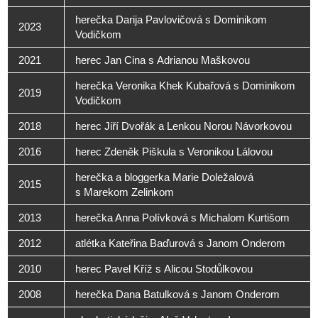
herečka Darija Pavlovičová s Dominikom
2023
Vodičkom
2021
herec Jan Cina s Adrianou Maškovou
herečka Veronika Khek Kubařová s Dominikom
2019
Vodičkom
2018
herec Jiří Dvořák a Lenkou Norou Návorkovou
2016
herec Zdeněk Piškula s Veronikou Lálovou
herečka a bloggerka Marie Doležalová
2015
s Marekom Zelinkom
2013
herečka Anna Polívková s Michalom Kurtišom
2012
atlétka Kateřina Baďurová s Janom Onderom
2010
herec Pavel Kříž s Alicou Stodůlkovou
2008
herečka Dana Batulková s Janom Onderom