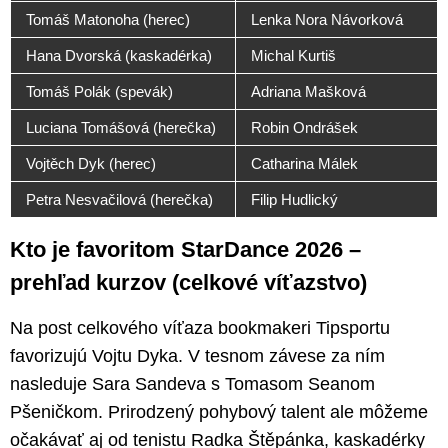
Tomáš Matonoha (herec)
Lenka Nora Návorková
Hana Dvorská (kaskadérka)
Michal Kurtiš
Tomáš Polák (spevák)
Adriana Mašková
Luciana Tomášová (herečka)
Robin Ondrášek
Vojtěch Dyk (herec)
Catharina Málek
Petra Nesvačilová (herečka)
Filip Hudlický
Kto je favoritom StarDance 2026 –
prehľad kurzov (celkové víťazstvo)
Na post celkového víťaza bookmakeri Tipsportu
favorizujú Vojtu Dyka. V tesnom závese za ním
nasleduje Sara Sandeva s Tomasom Seanom
Pšeničkom. Prirodzený pohybový talent ale môžeme
očakávať aj od tenistu Radka Štěpánka, kaskadérky