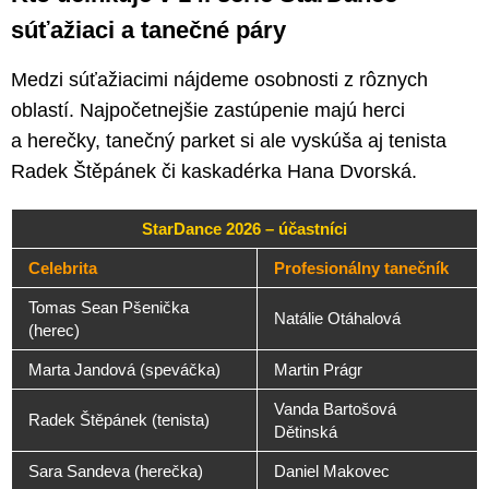
súťažiaci a tanečné páry
Medzi súťažiacimi nájdeme osobnosti z rôznych
oblastí. Najpočetnejšie zastúpenie majú herci
a herečky, tanečný parket si ale vyskúša aj tenista
Radek Štěpánek či kaskadérka Hana Dvorská.
StarDance 2026 – účastníci
Celebrita
Profesionálny tanečník
Tomas Sean Pšenička
Natálie Otáhalová
(herec)
Marta Jandová (speváčka)
Martin Prágr
Vanda Bartošová
Radek Štěpánek (tenista)
Dětinská
Sara Sandeva (herečka)
Daniel Makovec