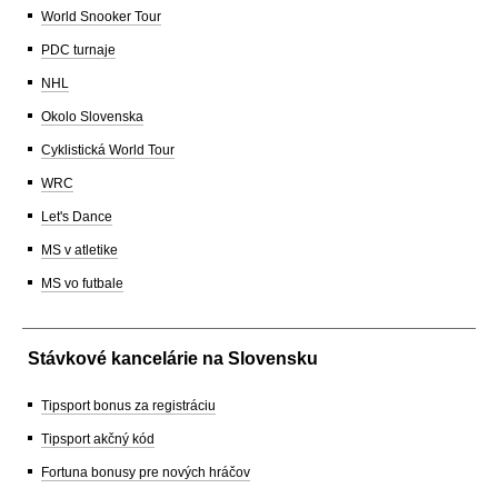
World Snooker Tour
PDC turnaje
NHL
Okolo Slovenska
Cyklistická World Tour
WRC
Let's Dance
MS v atletike
MS vo futbale
Stávkové kancelárie na Slovensku
Tipsport bonus za registráciu
Tipsport akčný kód
Fortuna bonusy pre nových hráčov