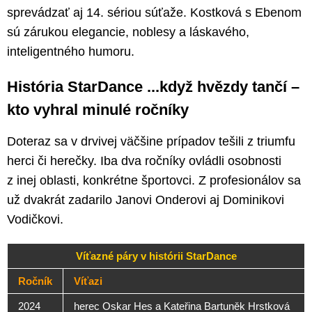
sprevádzať aj 14. sériou súťaže. Kostková s Ebenom
sú zárukou elegancie, noblesy a láskavého,
inteligentného humoru.
História StarDance ...když hvězdy tančí –
kto vyhral minulé ročníky
Doteraz sa v drvivej väčšine prípadov tešili z triumfu
herci či herečky. Iba dva ročníky ovládli osobnosti
z inej oblasti, konkrétne športovci. Z profesionálov sa
už dvakrát zadarilo Janovi Onderovi aj Dominikovi
Vodičkovi.
Víťazné páry v histórii StarDance
Ročník
Víťazi
2024
herec Oskar Hes a Kateřina Bartuněk Hrstková