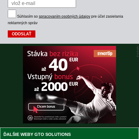
Súhlasím so
spracovaním osobných údajov
pre účel zasielania
reklamných správ
ĎALŠIE WEBY GTO SOLUTIONS