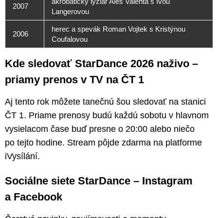
akrobatický lyžiar Aleš Valenta s Ivou
2007
Langerovou
herec a spevák Roman Vojtek s Kristýnou
2006
Coufalovou
Kde sledovať StarDance 2026 naživo –
priamy prenos v TV na ČT 1
Aj tento rok môžete tanečnú šou sledovať na stanici
ČT 1. Priame prenosy budú každú sobotu v hlavnom
vysielacom čase buď presne o 20:00 alebo niečo
po tejto hodine. Stream pôjde zdarma na platforme
iVysílání.
Sociálne siete StarDance – Instagram
a Facebook