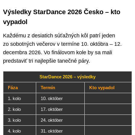
Výsledky StarDance 2026 Česko – kto
vypadol
Každému z desiatich súťažných kôl patrí jeden
zo sobotných večerov v termíne 10. októbra – 12.
decembra 2026. Vo finálovom kole by sa mali
predstaviť tri najlepšie tanečné páry.
StarDance 2026 – výsledky
Fáza
Termín
Kto vypadol
1. kolo
10. október
2. kolo
17. október
3. kolo
24. október
4. kolo
31. október