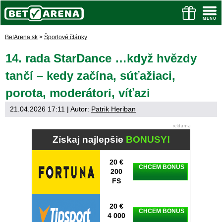
BetArena.sk
>
Športové články
14. rada StarDance …když hvězdy
tančí – kedy začína, súťažiaci,
porota, moderátori, víťazi
21.04.2026 17:11
| Autor:
Patrik Heriban
Získaj najlepšie
BONUSY!
20 €
CHCEM BONUS
200
FS
20 €
CHCEM BONUS
4 000