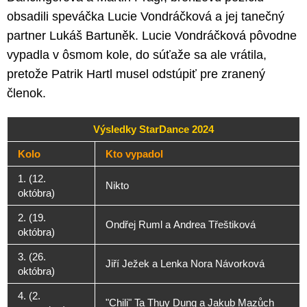
obsadili speváčka Lucie Vondráčková a jej tanečný
partner Lukáš Bartuněk. Lucie Vondráčková pôvodne
vypadla v ôsmom kole, do súťaže sa ale vrátila,
pretože Patrik Hartl musel odstúpiť pre zranený
členok.
Výsledky StarDance 2024
Kolo
Kto vypadol
1. (12.
Nikto
októbra)
2. (19.
Ondřej Ruml a Andrea Třeštiková
októbra)
3. (26.
Jiří Ježek a Lenka Nora Návorková
októbra)
4. (2.
"Chili" Ta Thuy Dung a Jakub Mazůch