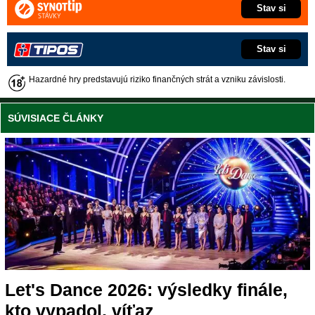
Stav si
Stav si
Hazardné hry predstavujú riziko finančných strát a vzniku závislosti.
SÚVISIACE ČLÁNKY
Let's Dance 2026: výsledky finále,
kto vypadol, víťaz