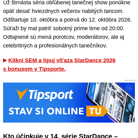
Už štrnásta séria obľúbenej tanečnej show ponúkne
opäť desať hviezdnych večerov nabitých tancom.
Odštartuje 10. októbra a potrvá do 12. októbra 2026.
Súťaži by mal patriť sobotný prime time od 20:00.
Odtajnené sú mená porotcov, moderátorov, ale aj
celebritných a profesionálnych tanečníkov.
Klikni SEM a tipuj víťaza StarDance 2026
s bonusom v Tipsporte.
Kto účinkuje v 14. série StarDance –