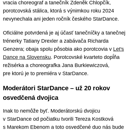
vracia choreograf a tanečník Zdeněk Chlopčík,
porotcovská stálica, ktorá s výnimkou roku 2024
nevynechala ani jeden ročník českého StarDance.
Oficiálne potvrdená je aj účasť tanečníčky a tanečnej
trénerky Tatiany Drexler a zabávača Richarda
Genzera; obaja spolu pôsobia ako porotcovia v
Let's
Dance na Slovensku
. Porotcovské kvarteto dopĺňa
režisérka a choreografka Jana Burkiewiczová,
pre ktorú je to premiéra v StarDance.
Moderátori StarDance – už 20 rokov
osvedčená dvojica
Inak to nemôže byť. Moderátorskú dvojicu
v StarDance od počiatku tvorili Tereza Kostková
s Marekom Ebenom a toto osvedčené duo nás bude