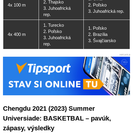
2. Thajsko
4x 100 m
2. Poľsko
3. Juhoafrická
3. Juhoafrická rep.
rep.
1. Turecko
1. Poľsko
2. Poľsko
4x 400 m
2. Brazília
3. Juhoafrická
3. Švajčiarsko
rep.
Chengdu 2021 (2023) Summer
Universiade: BASKETBAL – pavúk,
zápasy, výsledky