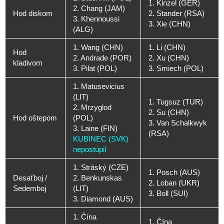
1. Kinzel (GER)
2. Chang (JAM)
Hod diskom
2. Stander (RSA)
3. Khennoussi
3. Xie (CHN)
(ALG)
1. Wang (CHN)
1. Li (CHN)
Hod
2. Andrade (POR)
2. Xu (CHN)
kladivom
3. Pilat (POL)
3. Smiech (POL)
1. Matusevicius
(LIT)
1. Tugsuz (TUR)
2. Mrzyglod
2. Su (CHN)
Hod oštepom
(POL)
3. Van Schalkwyk
3. Laine (FIN)
(RSA)
KUBINEC (SVK)
nepostúpil
1. Stráský (CZE)
1. Posch (AUS)
Desaťboj /
2. Benkunskas
2. Loban (UKR)
Sedemboj
(LIT)
3. Boll (SUI)
3. Diamond (AUS)
1. Čína
1. Čína