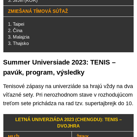
3. Ji/Jin (KOR)
ZMIEŠANÁ TÍMOVÁ SÚŤAŽ
1. Taipei
2. Čína
3. Malajzia
3. Thajsko
Summer Universiade 2023: TENIS –
pavúk, program, výsledky
Tenisové zápasy na univerziáde sa hrajú vždy na dva
víťazné sety. Pri nerozhodnom stave v rozhodujúcom
treťom sete prichádza na rad tzv. supertajbrejk do 10.
LETNÁ UNIVERZIÁDA 2023 (CHENGDU): TENIS –
DVOJHRA
MUŽI
ŽENY