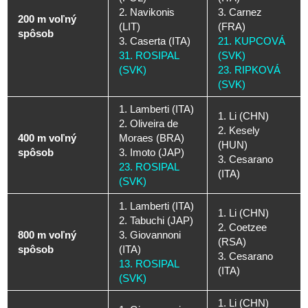
2. Navikonis
3. Carnez
200 m voľný
(LIT)
(FRA)
spôsob
3. Caserta (ITA)
21. KUPCOVÁ
31. ROSIPAL
(SVK)
(SVK)
23. RIPKOVÁ
(SVK)
1. Lamberti (ITA)
1. Li (CHN)
2. Oliveira de
2. Kesely
400 m voľný
Moraes (BRA)
(HUN)
spôsob
3. Imoto (JAP)
3. Cesarano
23. ROSIPAL
(ITA)
(SVK)
1. Lamberti (ITA)
1. Li (CHN)
2. Tabuchi (JAP)
2. Coetzee
800 m voľný
3. Giovannoni
(RSA)
spôsob
(ITA)
3. Cesarano
13. ROSIPAL
(ITA)
(SVK)
1. Li (CHN)