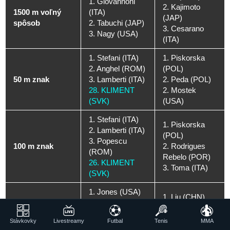
1. Giovannoni
2. Kajimoto
1500 m voľný
(ITA)
(JAP)
spôsob
2. Tabuchi (JAP)
3. Cesarano
3. Nagy (USA)
(ITA)
1. Stefani (ITA)
1. Piskorska
2. Anghel (ROM)
(POL)
50 m znak
3. Lamberti (ITA)
2. Peda (POL)
28. KLIMENT
2. Mostek
(SVK)
(USA)
1. Stefani (ITA)
1. Piskorska
2. Lamberti (ITA)
(POL)
3. Popescu
100 m znak
2. Rodrigues
(ROM)
Rebelo (POR)
26. KLIMENT
3. Toma (ITA)
(SVK)
1. Jones (USA)
1. Liu (CHN)
2. Nishiono
2. Rodrigues
(JAP)
200 m znak
Rebelo (POR)
Stávkovky
Livestreamy
Futbal
Tenis
MMA
3. Kim (KOR)
3. Szabo-