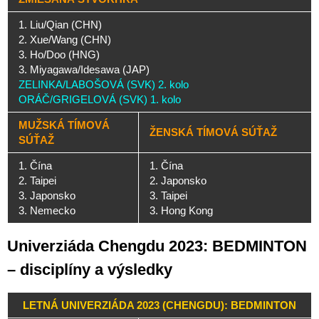
1. Liu/Qian (CHN)
2. Xue/Wang (CHN)
3. Ho/Doo (HNG)
3. Miyagawa/Idesawa (JAP)
ZELINKA/LABOŠOVÁ (SVK) 2. kolo
ORÁČ/GRIGELOVÁ (SVK) 1. kolo
MUŽSKÁ TÍMOVÁ
ŽENSKÁ TÍMOVÁ SÚŤAŽ
SÚŤAŽ
1. Čína
1. Čína
2. Taipei
2. Japonsko
3. Japonsko
3. Taipei
3. Nemecko
3. Hong Kong
Univerziáda Chengdu 2023: BEDMINTON
– disciplíny a výsledky
LETNÁ UNIVERZIÁDA 2023 (CHENGDU): BEDMINTON