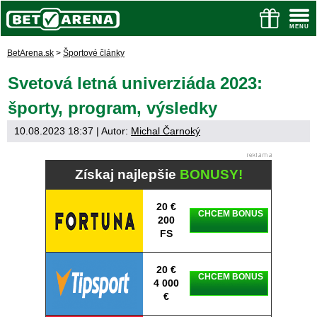
BetArena.sk
>
Športové články
Svetová letná univerziáda 2023:
športy, program, výsledky
10.08.2023 18:37
| Autor:
Michal Čarnoký
Získaj najlepšie
BONUSY!
20 €
CHCEM BONUS
200
FS
20 €
CHCEM BONUS
4 000
€