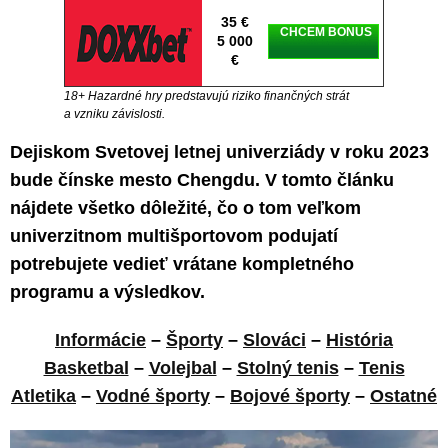
35 €
CHCEM BONUS
5 000
€
18+ Hazardné hry predstavujú riziko finančných strát
a vzniku závislosti.
Dejiskom Svetovej letnej univerziády v roku 2023
bude čínske mesto Chengdu. V tomto článku
nájdete všetko dôležité, čo o tom veľkom
univerzitnom multišportovom podujatí
potrebujete vedieť vrátane kompletného
programu a výsledkov.
Informácie
–
Športy
–
Slováci
–
História
Basketbal
–
Volejbal
–
Stolný tenis
–
Tenis
Atletika
–
Vodné športy
–
Bojové športy
–
Ostatné