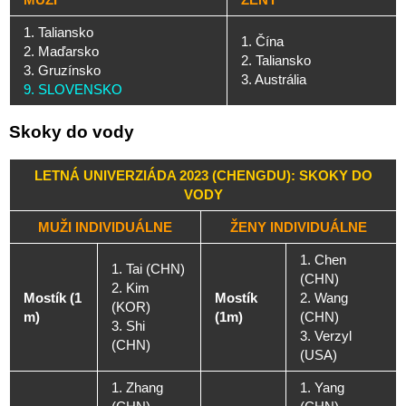
1. Taliansko
1. Čína
2. Maďarsko
2. Taliansko
3. Gruzínsko
3. Austrália
9. SLOVENSKO
Skoky do vody
LETNÁ UNIVERZIÁDA 2023 (CHENGDU): SKOKY DO
VODY
MUŽI INDIVIDUÁLNE
ŽENY INDIVIDUÁLNE
1. Chen
1. Tai (CHN)
(CHN)
2. Kim
Mostík (1
Mostík
2. Wang
(KOR)
m)
(1m)
(CHN)
3. Shi
3. Verzyl
(CHN)
(USA)
1. Zhang
1. Yang