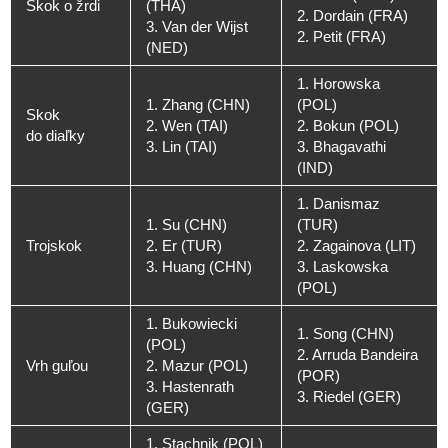
Skok o žrdi
(THA)
2. Dordain (FRA)
3. Van der Wijst
2. Petit (FRA)
(NED)
1. Horowska
1. Zhang (CHN)
(POL)
Skok
2. Wen (TAI)
2. Bokun (POL)
do diaľky
3. Lin (TAI)
3. Bhagavathi
(IND)
1. Danismaz
1. Su (CHN)
(TUR)
Trojskok
2. Er (TUR)
2. Zagainova (LIT)
3. Huang (CHN)
3. Laskowska
(POL)
1. Bukowiecki
1. Song (CHN)
(POL)
2. Arruda Bandeira
Vrh guľou
2. Mazur (POL)
(POR)
3. Hastenrath
3. Riedel (GER)
(GER)
1. Stachnik (POL)