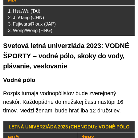
1. Hsu/Wu (TAI)
2. Jin/Tang (CHN)
3. Fujiwara/Rioux (JAP)
3. Wong/Wong (HNG)
Svetová letná univerziáda 2023: VODNÉ
ŠPORTY – vodné pólo, skoky do vody,
plávanie, veslovanie
Vodné pólo
Rozpis turnaja vodnopólistov bude zverejnený
neskôr. Každopádne do mužskej časti nastúpi 16
tímov. Medzi ženami bude hrať iba 12 družstiev.
LETNÁ UNIVERZIÁDA 2023 (CHENGDU): VODNÉ PÓLO
MUŽI
ŽENY