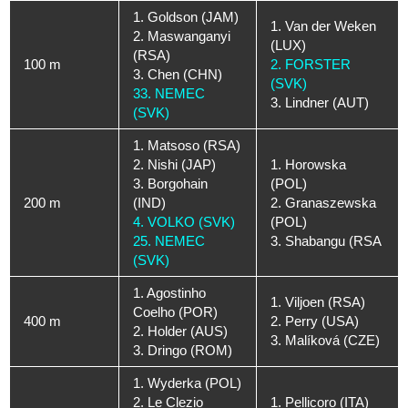
1. Goldson (JAM)
1. Van der Weken
2. Maswanganyi
(LUX)
(RSA)
100 m
2. FORSTER
3. Chen (CHN)
(SVK)
33. NEMEC
3. Lindner (AUT)
(SVK)
1. Matsoso (RSA)
2. Nishi (JAP)
1. Horowska
3. Borgohain
(POL)
200 m
(IND)
2. Granaszewska
4. VOLKO (SVK)
(POL)
25. NEMEC
3. Shabangu (RSA
(SVK)
1. Agostinho
1. Viljoen (RSA)
Coelho (POR)
400 m
2. Perry (USA)
2. Holder (AUS)
3. Malíková (CZE)
3. Dringo (ROM)
1. Wyderka (POL)
2. Le Clezio
1. Pellicoro (ITA)