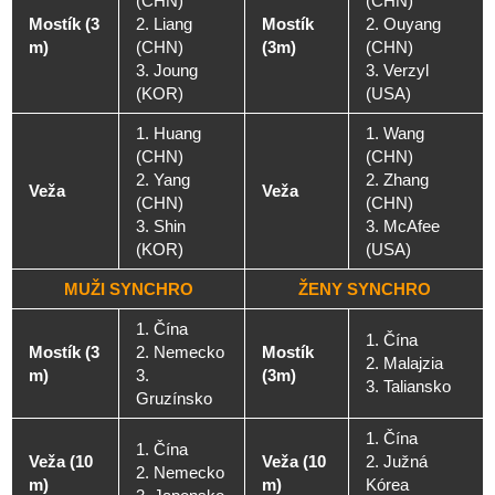
(CHN)
(CHN)
Mostík (3
2. Liang
Mostík
2. Ouyang
m)
(CHN)
(3m)
(CHN)
3. Joung
3. Verzyl
(KOR)
(USA)
1. Huang
1. Wang
(CHN)
(CHN)
2. Yang
2. Zhang
Veža
Veža
(CHN)
(CHN)
3. Shin
3. McAfee
(KOR)
(USA)
MUŽI SYNCHRO
ŽENY SYNCHRO
1. Čína
1. Čína
Mostík (3
2. Nemecko
Mostík
2. Malajzia
m)
3.
(3m)
3. Taliansko
Gruzínsko
1. Čína
1. Čína
Veža (10
Veža (10
2. Južná
2. Nemecko
m)
m)
Kórea