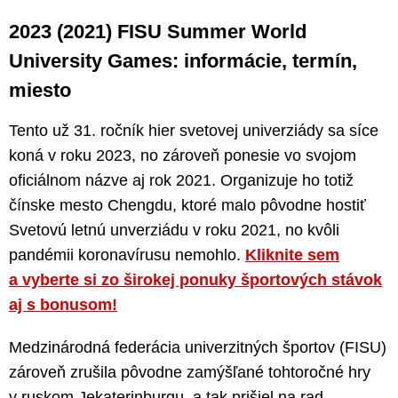
2023 (2021) FISU Summer World
University Games: informácie, termín,
miesto
Tento už 31. ročník hier svetovej univerziády sa síce
koná v roku 2023, no zároveň ponesie vo svojom
oficiálnom názve aj rok 2021. Organizuje ho totiž
čínske mesto Chengdu, ktoré malo pôvodne hostiť
Svetovú letnú unverziádu v roku 2021, no kvôli
pandémii koronavírusu nemohlo.
Kliknite sem
a vyberte si zo širokej ponuky športových stávok
aj s bonusom!
Medzinárodná federácia univerzitných športov (FISU)
zároveň zrušila pôvodne zamýšľané tohtoročné hry
v ruskom Jekaterinburgu, a tak prišiel na rad