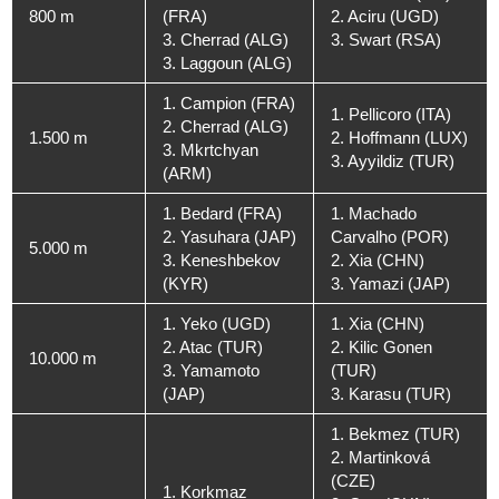
800 m
(FRA)
2. Aciru (UGD)
3. Cherrad (ALG)
3. Swart (RSA)
3. Laggoun (ALG)
1. Campion (FRA)
1. Pellicoro (ITA)
2. Cherrad (ALG)
1.500 m
2. Hoffmann (LUX)
3. Mkrtchyan
3. Ayyildiz (TUR)
(ARM)
1. Bedard (FRA)
1. Machado
2. Yasuhara (JAP)
Carvalho (POR)
5.000 m
3. Keneshbekov
2. Xia (CHN)
(KYR)
3. Yamazi (JAP)
1. Yeko (UGD)
1. Xia (CHN)
2. Atac (TUR)
2. Kilic Gonen
10.000 m
3. Yamamoto
(TUR)
(JAP)
3. Karasu (TUR)
1. Bekmez (TUR)
2. Martinková
(CZE)
1. Korkmaz