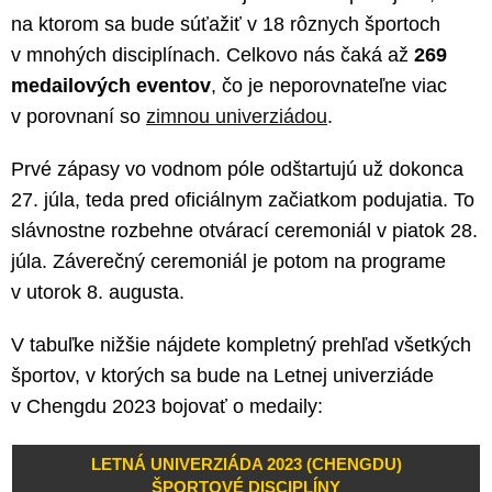
na ktorom sa bude súťažiť v 18 rôznych športoch
v mnohých disciplínach. Celkovo nás čaká až
269
medailových eventov
, čo je neporovnateľne viac
v porovnaní so
zimnou univerziádou
.
Prvé zápasy vo vodnom póle odštartujú už dokonca
27. júla, teda pred oficiálnym začiatkom podujatia. To
slávnostne rozbehne otvárací ceremoniál v piatok 28.
júla. Záverečný ceremoniál je potom na programe
v utorok 8. augusta.
V tabuľke nižšie nájdete kompletný prehľad všetkých
športov, v ktorých sa bude na Letnej univerziáde
v Chengdu 2023 bojovať o medaily:
LETNÁ UNIVERZIÁDA 2023 (CHENGDU)
ŠPORTOVÉ DISCIPLÍNY