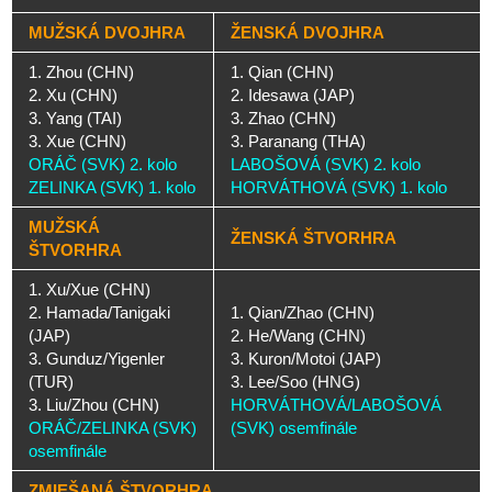
MUŽSKÁ DVOJHRA
ŽENSKÁ DVOJHRA
1. Zhou (CHN)
1. Qian (CHN)
2. Xu (CHN)
2. Idesawa (JAP)
3. Yang (TAI)
3. Zhao (CHN)
3. Xue (CHN)
3. Paranang (THA)
ORÁČ (SVK) 2. kolo
LABOŠOVÁ (SVK) 2. kolo
ZELINKA (SVK) 1. kolo
HORVÁTHOVÁ (SVK) 1. kolo
MUŽSKÁ
ŽENSKÁ ŠTVORHRA
ŠTVORHRA
1. Xu/Xue (CHN)
2. Hamada/Tanigaki
1. Qian/Zhao (CHN)
(JAP)
2. He/Wang (CHN)
3. Gunduz/Yigenler
3. Kuron/Motoi (JAP)
(TUR)
3. Lee/Soo (HNG)
3. Liu/Zhou (CHN)
HORVÁTHOVÁ/LABOŠOVÁ
ORÁČ/ZELINKA (SVK)
(SVK) osemfinále
osemfinále
ZMIEŠANÁ ŠTVORHRA