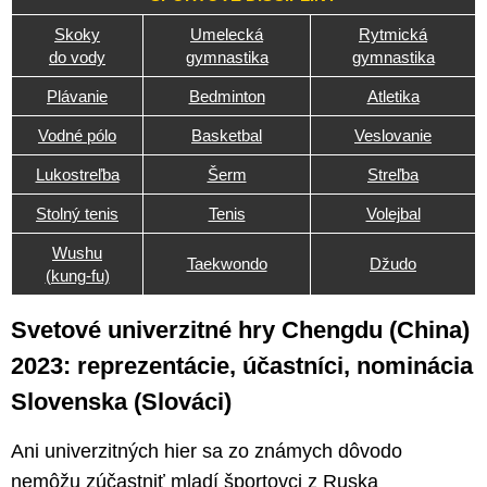
Skoky
Umelecká
Rytmická
do vody
gymnastika
gymnastika
Plávanie
Bedminton
Atletika
Vodné pólo
Basketbal
Veslovanie
Lukostreľba
Šerm
Streľba
Stolný tenis
Tenis
Volejbal
Wushu
Taekwondo
Džudo
(kung-fu)
Svetové univerzitné hry Chengdu (China)
2023: reprezentácie, účastníci, nominácia
Slovenska (Slováci)
Ani univerzitných hier sa zo známych dôvodo
nemôžu zúčastniť mladí športovci z Ruska