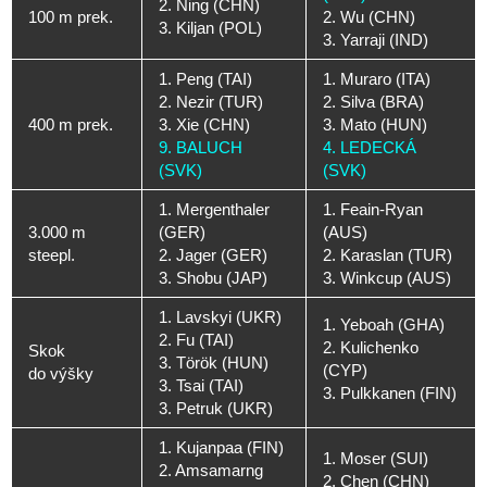
2. Ning (CHN)
100 m prek.
2. Wu (CHN)
3. Kiljan (POL)
3. Yarraji (IND)
1. Peng (TAI)
1. Muraro (ITA)
2. Nezir (TUR)
2. Silva (BRA)
400 m prek.
3. Xie (CHN)
3. Mato (HUN)
9. BALUCH
4. LEDECKÁ
(SVK)
(SVK)
1. Mergenthaler
1. Feain-Ryan
3.000 m
(GER)
(AUS)
steepl.
2. Jager (GER)
2. Karaslan (TUR)
3. Shobu (JAP)
3. Winkcup (AUS)
1. Lavskyi (UKR)
1. Yeboah (GHA)
2. Fu (TAI)
2. Kulichenko
Skok
3. Török (HUN)
(CYP)
do výšky
3. Tsai (TAI)
3. Pulkkanen (FIN)
3. Petruk (UKR)
1. Kujanpaa (FIN)
1. Moser (SUI)
2. Amsamarng
2. Chen (CHN)