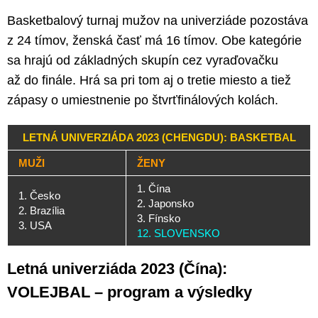
Basketbalový turnaj mužov na univerziáde pozostáva
z 24 tímov, ženská časť má 16 tímov. Obe kategórie
sa hrajú od základných skupín cez vyraďovačku
až do finále. Hrá sa pri tom aj o tretie miesto a tiež
zápasy o umiestnenie po štvrťfinálových kolách.
LETNÁ UNIVERZIÁDA 2023 (CHENGDU): BASKETBAL
MUŽI
ŽENY
1. Čína
1. Česko
2. Japonsko
2. Brazília
3. Fínsko
3. USA
12. SLOVENSKO
Letná univerziáda 2023 (Čína):
VOLEJBAL – program a výsledky