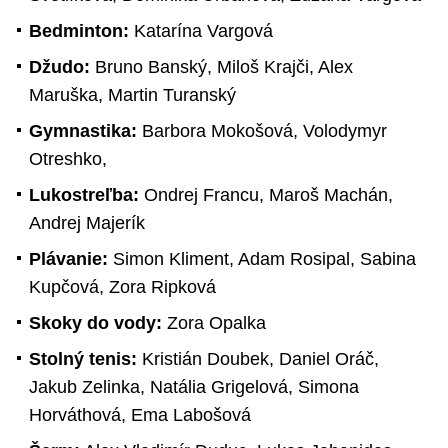
Bedminton:
Katarína Vargová
Džudo:
Bruno Banský, Miloš Krajči, Alex
Maruška, Martin Turanský
Gymnastika:
Barbora Mokošová, Volodymyr
Otreshko,
Lukostreľba:
Ondrej Francu, Maroš Machán,
Andrej Majerík
Plávanie:
Simon Kliment, Adam Rosipal, Sabina
Kupčová, Zora Ripková
Skoky do vody:
Zora Opalka
Stolný tenis:
Kristián Doubek, Daniel Oráč,
Jakub Zelinka, Natália Grigelová, Simona
Horváthová, Ema Labošová