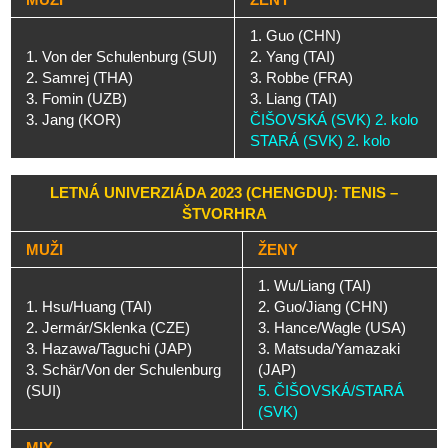
1. Guo (CHN)
1. Von der Schulenburg (SUI)
2. Yang (TAI)
2. Samrej (THA)
3. Robbe (FRA)
3. Fomin (UZB)
3. Liang (TAI)
3. Jang (KOR)
ČIŠOVSKÁ (SVK) 2. kolo
STARÁ (SVK) 2. kolo
LETNÁ UNIVERZIÁDA 2023 (CHENGDU): TENIS –
ŠTVORHRA
MUŽI
ŽENY
1. Wu/Liang (TAI)
1. Hsu/Huang (TAI)
2. Guo/Jiang (CHN)
2. Jermár/Sklenka (CZE)
3. Hance/Wagle (USA)
3. Hazawa/Taguchi (JAP)
3. Matsuda/Yamazaki
3. Schär/Von der Schulenburg
(JAP)
(SUI)
5. ČIŠOVSKÁ/STARÁ
(SVK)
MIX