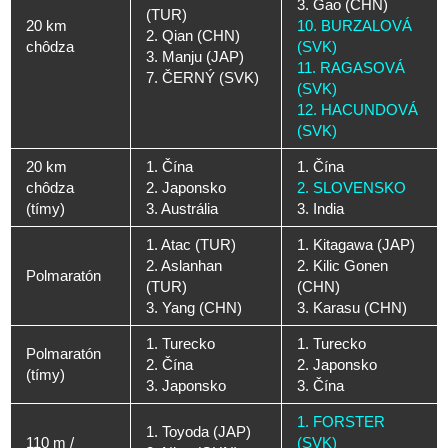
3. Gao (CHN)
(TUR)
20 km
10. BURZALOVÁ
2. Qian (CHN)
chôdza
(SVK)
3. Manju (JAP)
11. RAGASOVÁ
7. ČERNÝ (SVK)
(SVK)
12. HACUNDOVÁ
(SVK)
20 km
1. Čína
1. Čína
chôdza
2. Japonsko
2. SLOVENSKO
(tímy)
3. Austrália
3. India
1. Atac (TUR)
1. Kitagawa (JAP)
2. Aslanhan
2. Kilic Gonen
Polmaratón
(TUR)
(CHN)
3. Yang (CHN)
3. Karasu (CHN)
1. Turecko
1. Turecko
Polmaratón
2. Čína
2. Japonsko
(tímy)
3. Japonsko
3. Čína
1. FORSTER
1. Toyoda (JAP)
110 m /
(SVK)