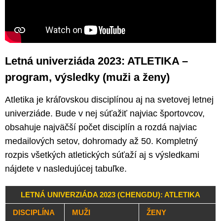
Letná univerziáda 2023: ATLETIKA –
program, výsledky (muži a ženy)
Atletika je kráľovskou disciplínou aj na svetovej letnej
univerziáde. Bude v nej súťažiť najviac športovcov,
obsahuje najväčší počet disciplín a rozdá najviac
medailových setov, dohromady až 50. Kompletný
rozpis všetkých atletických súťaží aj s výsledkami
nájdete v nasledujúcej tabuľke.
LETNÁ UNIVERZIÁDA 2023 (CHENGDU): ATLETIKA
DISCIPLÍNA
MUŽI
ŽENY