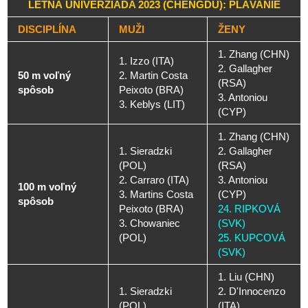
LETNÁ UNIVERZIÁDA 2023 (CHENGDU): PLÁVANIE
DISCIPLÍNA
MUŽI
ŽENY
1. Zhang (CHN)
1. Izzo (ITA)
2. Gallagher
50 m voľný
2. Martin Costa
(RSA)
spôsob
Peixoto (BRA)
3. Antoniou
3. Keblys (LIT)
(CYP)
1. Zhang (CHN)
1. Sieradzki
2. Gallagher
(POL)
(RSA)
2. Carraro (ITA)
3. Antoniou
100 m voľný
3. Martins Costa
(CYP)
spôsob
Peixoto (BRA)
24. RIPKOVÁ
3. Chowaniec
(SVK)
(POL)
25. KUPCOVÁ
(SVK)
1. Liu (CHN)
1. Sieradzki
2. D'Innocenzo
(POL)
(ITA)