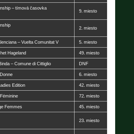
nship – tímová časovka
9. miesto
nship
2. miesto
lenciana – Vuelta Comunitat V
5. miesto
het Hageland
49. miesto
Binda – Comune di Cittiglio
DNF
 Donne
6. miesto
adies Edition
42. miesto
 Féminine
72. miesto
ège Femmes
45. miesto
23. miesto