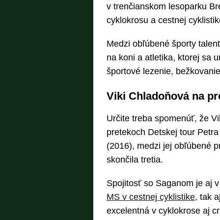
v trenčianskom lesoparku Br
cyklokrosu a cestnej cyklistik
Medzi obľúbené športy talent
na koni a atletika, ktorej sa
športové lezenie, bežkovanie
Viki Chladoňová na pr
Určite treba spomenúť, že Vi
pretekoch Detskej tour Petra
(2016), medzi jej obľúbené pre
skončila tretia.
Spojitosť so Saganom je aj 
MS v cestnej cyklistike
, tak 
excelentná v cyklokrose aj cr