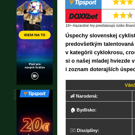
18+ Hazardné hry predstavujú riziko finančn
Úspechy slovenskej cyklist
predovšetkým talentovaná 
v kategórii cyklokrosu, cros
si o našej mladej hviezde v
i zoznam doterajších úspe
Vikt
👶 Narodená:
🏠 Bydlisko:
🚴‍♀️ Disciplíny: