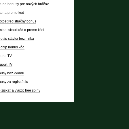
tuna bonusy pre nových hráčov
tuna promo kód
xbet registračný bonus
xbet skaut kód a promo kód
ottip stávka bez rizika
ottip bonus kód
tuna TV
sport TV
usy bez vkladu
usy za registráciu
 získať a využiť free spiny