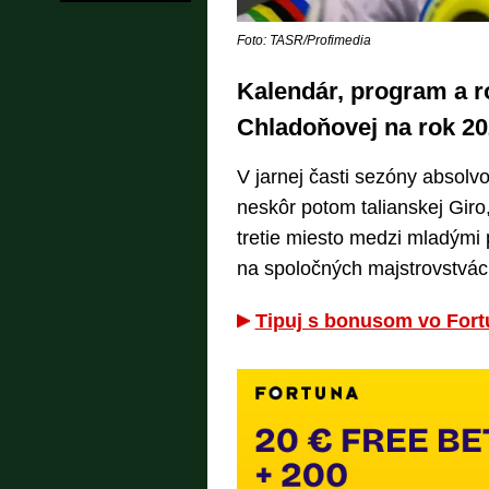
Foto: TASR/Profimedia
Kalendár, program a ro
Chladoňovej na rok 2
V jarnej časti sezóny absolvo
neskôr potom talianskej Giro,
tretie miesto medzi mladými
na spoločných majstrovstvá
Tipuj s bonusom vo Fort