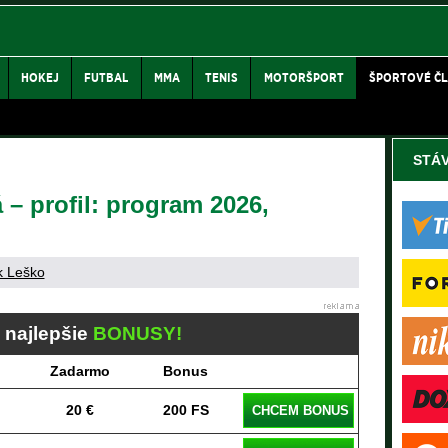
HOKEJ
FUTBAL
MMA
TENIS
MOTORŠPORT
ŠPORTOVÉ Č
STÁ
 – profil: program 2026,
k Leško
j najlepšie
BONUSY!
Zadarmo
Bonus
20 €
200 FS
CHCEM BONUS