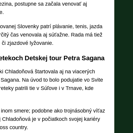
ezina, postupne sa začala venovať aj
e.
ovanej Slovenky patrí plávanie, tenis, jazda
 určitý čas venovala aj súťažne. Rada má tiež
 či zjazdové lyžovanie.
etekoch Detskej tour Petra Sagana
ki Chladoňová štartovala aj na viacerých
 Sagana. Na úvod to bolo podujatie vo Svite
teky patrili tie v Súľove i v Trnave, kde
v inom smere; podobne ako trojnásobný víťaz
aj Chladoňová je v počiatkoch svojej kariéry
oss country.