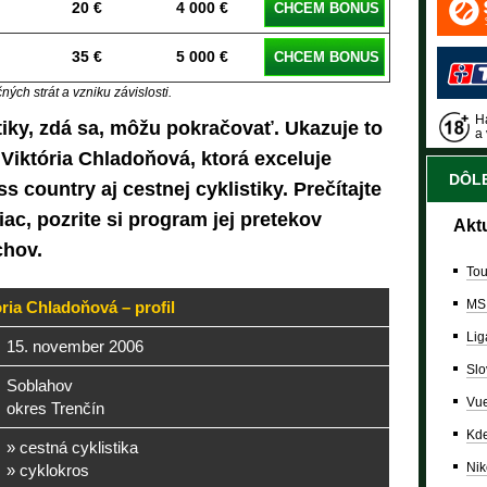
20 €
4 000 €
CHCEM BONUS
35 €
5 000 €
CHCEM BONUS
ých strát a vzniku závislosti.
Ha
iky, zdá sa, môžu pokračovať. Ukazuje to
a 
Viktória Chladoňová, ktorá exceluje
DÔLE
s country aj cestnej cyklistiky. Prečítajte
iac, pozrite si program jej pretekov
Akt
chov.
Tou
MS
ória Chladoňová – profil
Lig
15. november 2006
Slo
Soblahov
Vue
okres Trenčín
Kde
» cestná cyklistika
Nik
» cyklokros