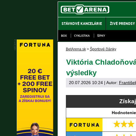
STÁVKOVÉ KANCELÁRIE
ŽIVÉ PRENOSY
BOX
CYKLISTIKA
ŠÍPKY
BetArena.sk
>
Športové články
Viktória Chladoňová
výsledky
20.07.2026 10:24
| Autor:
Františe
Získa
Hodnotenie