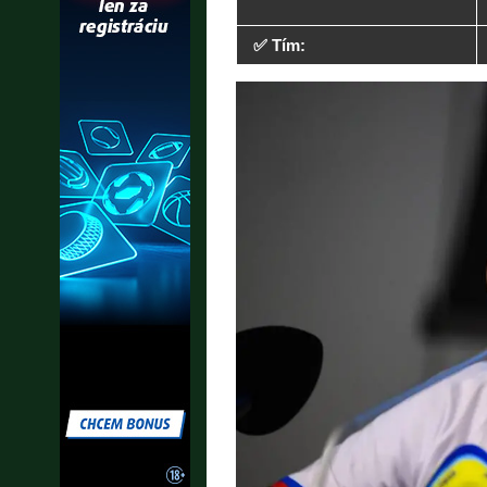
✅ Tím: