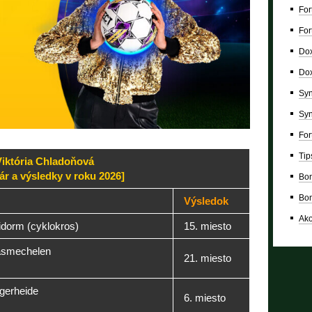
For
For
Dox
Dox
Syn
Syn
For
Tip
iktória Chladoňová
ár a výsledky v roku 2026]
Bon
Bon
Výsledok
Ako
dorm (cyklokros)
15. miesto
asmechelen
21. miesto
gerheide
6. miesto