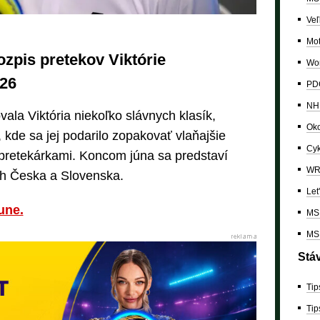
Veľ
Mo
zpis pretekov Viktórie
Wor
026
PDC
NH
vala Viktória niekoľko slávnych klasík,
Oko
 kde sa jej podarilo zopakovať vlaňajšie
Cyk
 pretekárkami. Koncom júna sa predstaví
W
ch Česka a Slovenska.
Let
une.
MS 
MS 
Stá
Tip
Tip