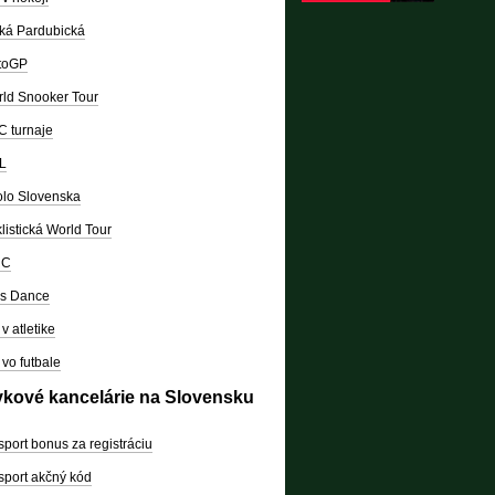
ká Pardubická
toGP
ld Snooker Tour
 turnaje
L
lo Slovenska
listická World Tour
RC
's Dance
v atletike
vo futbale
vkové kancelárie na Slovensku
sport bonus za registráciu
sport akčný kód