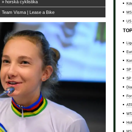
» horská cyklistika
Kde
Team Visma | Lease a Bike
MS 
US
TOP
Lig
Eur
Kon
SP 
SP 
Dia
For
ATP
WTA
Hok
MS 