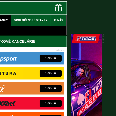
LÁNKY
SPOLOČENSKÉ STÁVKY
O NÁS
VKOVÉ KANCELÁRIE
Stav si
Stav si
Stav si
Stav si