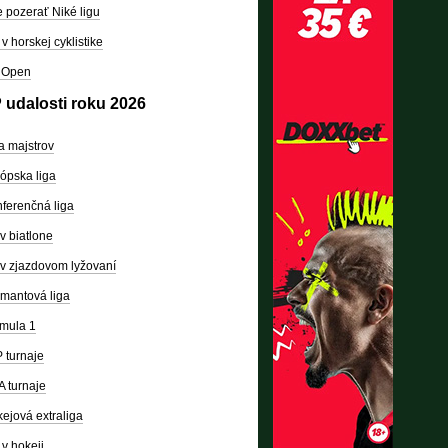
 pozerať Niké ligu
v horskej cyklistike
 Open
 udalosti roku 2026
a majstrov
ópska liga
ferenčná liga
v biatlone
v zjazdovom lyžovaní
mantová liga
mula 1
 turnaje
 turnaje
ejová extraliga
v hokeji