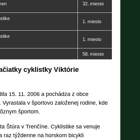
men
32. miesto
stike
1. miesto
stike
1. miesto
58. miesto
čiatky cyklistky Viktórie
dila 15. 11. 2006 a pochádza z obce
Vyrastala v športovo založenej rodine, kde
 k rôznym športom.
 Štúra v Trenčíne. Cyklistike sa venuje
la raz týždenne na horskom bicykli