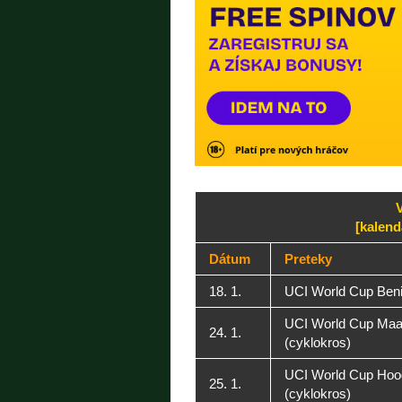
V
[kalend
Dátum
Preteky
18. 1.
UCI World Cup Beni
UCI World Cup Ma
24. 1.
(cyklokros)
UCI World Cup Hoo
25. 1.
(cyklokros)