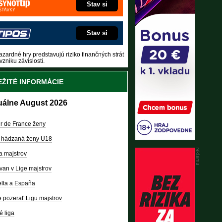
Stav si
Stav si
zardné hry predstavujú riziko finančných strát
vzniku závislosti.
ŽITÉ INFORMÁCIE
uálne August 2026
r de France ženy
 hádzaná ženy U18
a majstrov
van v Lige majstrov
lta a España
 pozerať Ligu majstrov
é liga