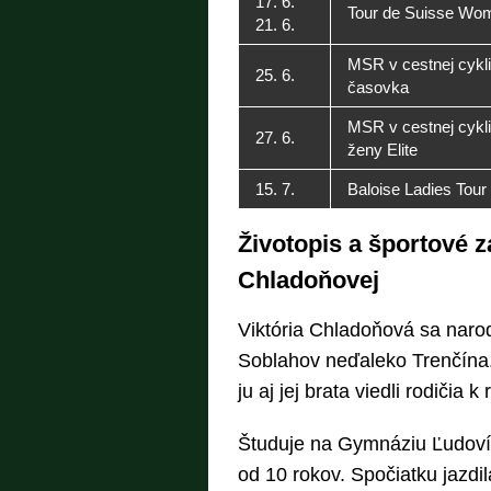
17. 6.
Tour de Suisse Wo
21. 6.
MSR v cestnej cykli
25. 6.
časovka
MSR v cestnej cykli
27. 6.
ženy Elite
15. 7.
Baloise Ladies Tour
Životopis a športové za
Chladoňovej
Viktória Chladoňová sa naro
Soblahov neďaleko Trenčína. 
ju aj jej brata viedli rodičia
Študuje na Gymnáziu Ľudovíta
od 10 rokov. Spočiatku jazdi