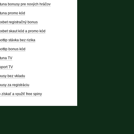
tuna bonusy pre nových hráčov
tuna promo kód
xbet registračný bonus
xbet skaut kód a promo kód
ottip stávka bez rizika
ottip bonus kód
tuna TV
sport TV
usy bez vkladu
usy za registráciu
 získať a využiť free spiny