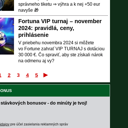
správneho tiketu ⇒ výhra a k nej +50 eur
navyše 🎁
Fortuna VIP turnaj – november
2024: pravidlá, ceny,
prihlásenie
V priebehu novembra 2024 si môžete
vo Fortune zahrať VIP TURNAJ s dotáciou
30 000 €. Čo spraviť, aby ste získali nárok
na odmenu aj vy?
1
2
3
4
5
Prvý
Posledný
 BONUS
 stávkových bonusov - do minúty je tvoj!
údajov
pre účel zasielania reklamných správ