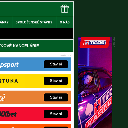
LÁNKY
SPOLOČENSKÉ STÁVKY
O NÁS
VKOVÉ KANCELÁRIE
Stav si
Stav si
Stav si
Stav si