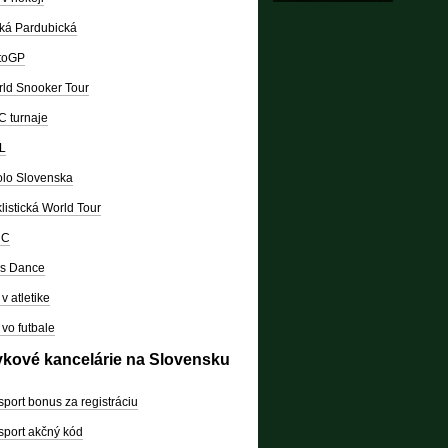
ká Pardubická
toGP
ld Snooker Tour
 turnaje
L
lo Slovenska
listická World Tour
RC
's Dance
v atletike
vo futbale
vkové kancelárie na Slovensku
sport bonus za registráciu
sport akčný kód