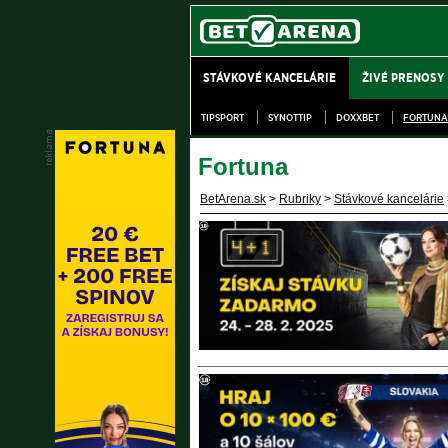
STÁVKOVÉ KANCELÁRIE
ŽIVÉ PRENOSY
TIPSPORT
SYNOTTIP
DOXXBET
FORTUNA
Fortuna
BetArena.sk
>
Rubriky
>
Stávkové kancelárie