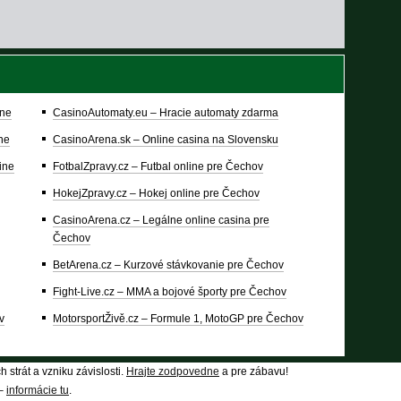
ine
CasinoAutomaty.eu – Hracie automaty zdarma
ine
CasinoArena.sk – Online casina na Slovensku
ine
FotbalZpravy.cz – Futbal online pre Čechov
HokejZpravy.cz – Hokej online pre Čechov
CasinoArena.cz – Legálne online casina pre
Čechov
BetArena.cz – Kurzové stávkovanie pre Čechov
Fight-Live.cz – MMA a bojové športy pre Čechov
v
MotorsportŽivě.cz – Formule 1, MotoGP pre Čechov
 strát a vzniku závislosti.
Hrajte zodpovedne
a pre zábavu!
 –
informácie tu
.