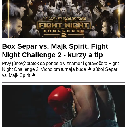
Box Separ vs. Majk Spirit, Fight
Night Challenge 2 - kurzy a tip
Prvý júnový piatok sa ponesie v znamení galavečera Fight
Night Challenge 2. Vrcholom turnaja bude 🥊️ súboj Separ
vs. Majk Spirit 🥊️