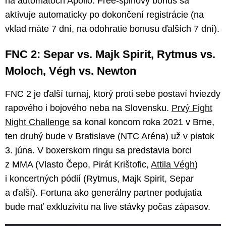
na automatoch Apollo. Free-spinový bonus sa
aktivuje automaticky po dokončení registrácie (na
vklad máte 7 dní, na odohratie bonusu ďalších 7 dní).
FNC 2: Separ vs. Majk Spirit, Rytmus vs.
Moloch, Végh vs. Newton
FNC 2 je ďalší turnaj, ktorý proti sebe postaví hviezdy
rapového i bojového neba na Slovensku.
Prvý Fight
Night Challenge
sa konal koncom roka 2021 v Brne,
ten druhý bude v Bratislave (NTC Aréna) už v piatok
3. júna. V boxerskom ringu sa predstavia borci
z MMA (Vlasto Čepo, Pirát Krištofic,
Attila Végh
)
i koncertných pódií (Rytmus, Majk Spirit, Separ
a ďalší). Fortuna ako generálny partner podujatia
bude mať exkluzivitu na live stávky počas zápasov.