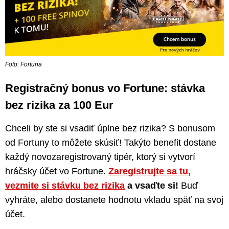
Foto: Fortuna
Registračný bonus vo Fortune: stávka
bez rizika za 100 Eur
Chceli by ste si vsadiť úplne bez rizika? S bonusom
od Fortuny to môžete skúsiť! Takýto benefit dostane
každý novozaregistrovaný tipér, ktorý si vytvorí
hráčsky účet vo Fortune.
Zaregistrujte sa tu,
vezmite si stávku bez rizika
a vsaďte si!
Buď
vyhráte, alebo dostanete hodnotu vkladu späť na svoj
účet.