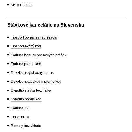
MS vo futbale
Stávkové kancelárie na Slovensku
Tipsport bonus za registráciu
Tipsport akčný kód
Fortuna bonusy pre nových hráčov
Fortuna promo kód
Doxxbet registračný bonus
Doxxbet skaut kód a promo kód
Synottip stávka bez rizika
Synottip bonus kód
Fortuna TV
Tipsport TV
Bonusy bez vkladu