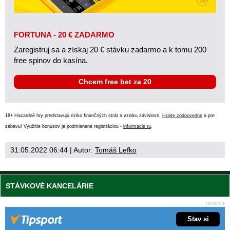
FORTUNA - 20 € ZADARMO
Zaregistruj sa a získaj 20 € stávku zadarmo a k tomu 200
free spinov do kasína.
Chcem free bet za 20
18+ Hazardné hry predstavujú riziko finančných strát a vzniku závislosti.
Hrajte zodpovedne
a pre
zábavu! Využitie bonusov je podmienené registráciou -
informácie tu
.
31.05.2022 06:44
| Autor:
Tomáš Lefko
STÁVKOVÉ KANCELÁRIE
Stav si