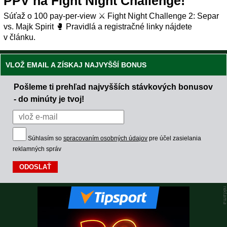
PPV na Fight Night Challenge!
Súťaž o 100 pay-per-view ⚔️ Fight Night Challenge 2: Separ
vs. Majk Spirit 🥊️ Pravidlá a registračné linky nájdete
v článku.
VLOŽ EMAIL A ZÍSKAJ NAJVYŠŠÍ BONUS
Pošleme ti prehľad najvyšších stávkových bonusov
- do minúty je tvoj!
Súhlasím so
spracovaním osobných údajov
pre účel zasielania
reklamných správ