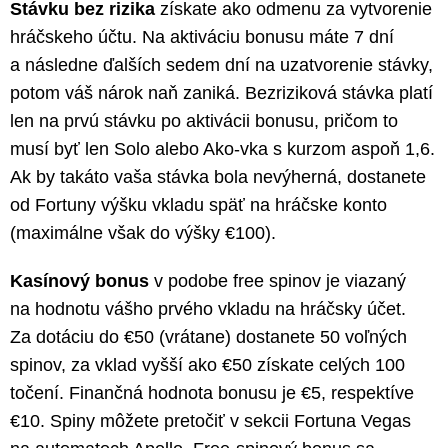
Stávku bez rizika
získate ako odmenu za vytvorenie
hráčskeho účtu. Na aktiváciu bonusu máte 7 dní
a následne ďalších sedem dní na uzatvorenie stávky,
potom váš nárok naň zaniká. Bezriziková stávka platí
len na prvú stávku po aktivácii bonusu, pričom to
musí byť len Solo alebo Ako-vka s kurzom aspoň 1,6.
Ak by takáto vaša stávka bola nevýherná, dostanete
od Fortuny výšku vkladu späť na hráčske konto
(maximálne však do výšky €100).
Kasínový bonus
v podobe free spinov je viazaný
na hodnotu vášho prvého vkladu na hráčsky účet.
Za dotáciu do €50 (vrátane) dostanete 50 voľných
spinov, za vklad vyšší ako €50 získate celých 100
točení. Finančná hodnota bonusu je €5, respektíve
€10. Spiny môžete pretočiť v sekcii Fortuna Vegas