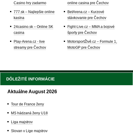
Casino hry zadarmo
online casina pre Čechov
777.sk – Najlepšie online
BetArena.cz – Kurzové
kasína
stávkovanie pre Čechov
24casino.sk – Online SK
Fight-Live.cz – MMA a bojové
casina
športy pre Čechov
Play-Arena.cz - live
MotorsportŽivě.cz – Formule 1,
streamy pre Čechov
MotoGP pre Čechov
DÔLEŽITÉ INFORMÁCIE
Aktuálne August 2026
Tour de France ženy
MS hádzaná ženy U18
Liga majstrov
Slovan v Lige majstrov