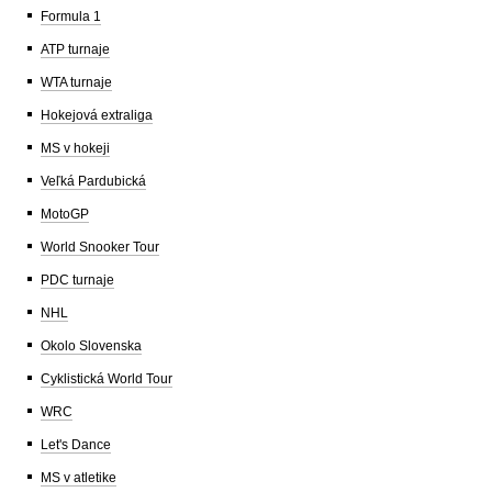
Formula 1
ATP turnaje
WTA turnaje
Hokejová extraliga
MS v hokeji
Veľká Pardubická
MotoGP
World Snooker Tour
PDC turnaje
NHL
Okolo Slovenska
Cyklistická World Tour
WRC
Let's Dance
MS v atletike