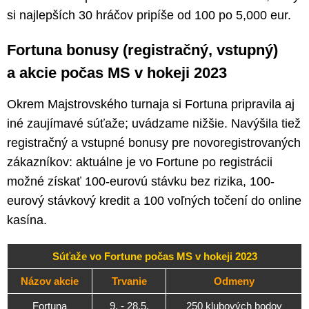
si najlepších 30 hráčov pripíše od 100 po 5,000 eur.
Fortuna bonusy (registračný, vstupný)
a akcie počas MS v hokeji 2023
Okrem Majstrovského turnaja si Fortuna pripravila aj
iné zaujímavé súťaže; uvádzame nižšie. Navýšila tiež
registračný a vstupné bonusy pre novoregistrovaných
zákazníkov: aktuálne je vo Fortune po registrácii
možné získať 100-eurovú stávku bez rizika, 100-
eurový stávkový kredit a 100 voľných točení do online
kasína.
Súťaže vo Fortune počas MS v hokeji 2023
Názov akcie
Trvanie
Odmeny
Fortuna
9. - 28.5.
250 klubových bodov