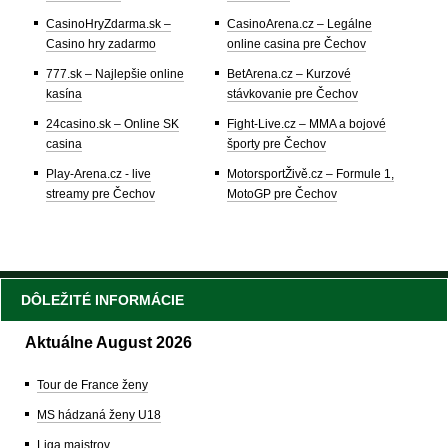
CasinoHryZdarma.sk –
CasinoArena.cz – Legálne
Casino hry zadarmo
online casina pre Čechov
777.sk – Najlepšie online
BetArena.cz – Kurzové
kasína
stávkovanie pre Čechov
24casino.sk – Online SK
Fight-Live.cz – MMA a bojové
casina
športy pre Čechov
Play-Arena.cz - live
MotorsportŽivě.cz – Formule 1,
streamy pre Čechov
MotoGP pre Čechov
DÔLEŽITÉ INFORMÁCIE
Aktuálne August 2026
Tour de France ženy
MS hádzaná ženy U18
Liga majstrov