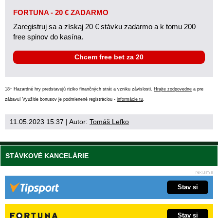
FORTUNA - 20 € ZADARMO
Zaregistruj sa a získaj 20 € stávku zadarmo a k tomu 200
free spinov do kasína.
Chcem free bet za 20
18+ Hazardné hry predstavujú riziko finančných strát a vzniku závislosti.
Hrajte zodpovedne
a pre
zábavu! Využitie bonusov je podmienené registráciou -
informácie tu
.
11.05.2023 15:37
| Autor:
Tomáš Lefko
STÁVKOVÉ KANCELÁRIE
Stav si
Stav si