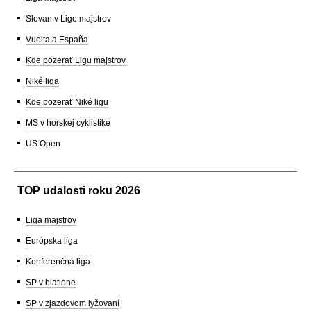
Slovan v Lige majstrov
Vuelta a España
Kde pozerať Ligu majstrov
Niké liga
Kde pozerať Niké ligu
MS v horskej cyklistike
US Open
TOP udalosti roku 2026
Liga majstrov
Európska liga
Konferenčná liga
SP v biatlone
SP v zjazdovom lyžovaní