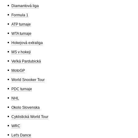
Diamantová liga
Formula 1
ATP turnaje
WTA turnaje
Hokejová extraliga
MS v hokeji
Veľká Pardubická
MotoGP
World Snooker Tour
PDC turnaje
NHL
Okolo Slovenska
Cyklistická World Tour
WRC
Let's Dance