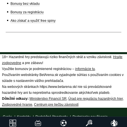
Bonusy bez vkladu
Bonusy za registráciu
Ako získať a využiť free spiny
18+ Hazardné hry predstavujú riziko finančných strát a vzniku závislosti.
Hrajte
zodpovedne
a pre zábavu!
Využitie bonusov je podmienené registráciou –
informácie tu
.
Používaním webstránky BetArena.sk vyjadrujete súhlas s používaním cookies v
súlade s nastavením vášho prehliadača.
Na webových stránkach https://www.betarena.sk/ nie sú prevádzkované
hazardné hry ani tu neprebieha sprostredkovanie akýchkoľvek platieb.
Dôležité odkazy:
Ministerstvo Financií SR
,
Úrad pre reguláciu hazardných hier
,
Zodpovedné hranie
,
Centrum pre liečbu závislostí
O nás
|
Kontakty
|
Redakčné štandardy
|
Podmienky používania
|
Spracovanie osobných údajov
|
18+ Zodpovedné hranie
| ©