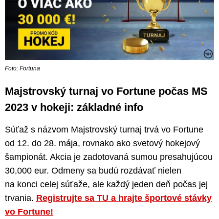
Foto: Fortuna
Majstrovský turnaj vo Fortune počas MS
2023 v hokeji: základné info
Súťaž s názvom Majstrovský turnaj trvá vo Fortune
od 12. do 28. mája, rovnako ako svetový hokejový
šampionát. Akcia je zadotovaná sumou presahujúcou
30,000 eur. Odmeny sa budú rozdávať nielen
na konci celej súťaže, ale každý jeden deň počas jej
trvania.
Registrujte sa TU a hrajte športové stávky
vo Fortune!