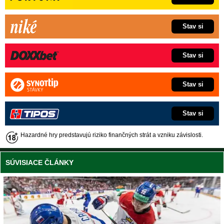
Stav si
Stav si
Stav si
Stav si
Hazardné hry predstavujú riziko finančných strát a vzniku závislosti.
SÚVISIACE ČLÁNKY