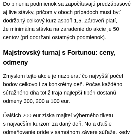
Do plnenia podmienok sa započítavajú predzápasové
aj live stávky, pričom v oboch prípadoch musí byť
dodržaný celkový kurz aspoň 1,5. Zároveň platí,
že minimálna stávka na zaradenie do akcie je 50
centov (pri dodržaní ostatných podmienok).
Majstrovský turnaj s Fortunou: ceny,
odmeny
Zmyslom tejto akcie je nazbierať čo najvyšší počet
bodov celkovo i za konkrétny deň. Počas každého
súťažného dňa totiž traja najlepší tipéri dostanú
odmeny 300, 200 a 100 eur.
Ďalších 200 eur získa majiteľ výherného tiketu
s najväčším kurzom za daný deň. No a ďalšie
odmeňovanie príde v samotnom závere súťaže, kedy