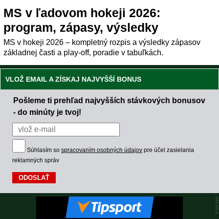
MS v ľadovom hokeji 2026:
program, zápasy, výsledky
MS v hokeji 2026 – kompletný rozpis a výsledky zápasov
základnej časti a play-off, poradie v tabuľkách.
VLOŽ EMAIL A ZÍSKAJ NAJVYŠŠÍ BONUS
Pošleme ti prehľad najvyšších stávkových bonusov
- do minúty je tvoj!
Súhlasím so
spracovaním osobných údajov
pre účel zasielania
reklamných správ