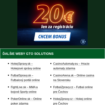
ĎALŠIE WEBY GTO SOLUTIONS
HokejSpravy.sk –
CasinoAutomaty.eu – Hracie
Hokejové správy online
automaty zdarma
FutbalSpravy.sk –
CasinoArena.sk – Online casina
Futbalový portál online
na Slovensku
FightLive.sk – MMA a
FotbalZpravy.cz – Futbal online
bojové športy online
pre Čechov
PokerOnline.sk – Online
HokejZpravy.cz – Hokej online
poker zdarma
pre Čechov