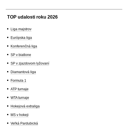
TOP udalosti roku 2026
Liga majstrov
Európska liga
Konferenčná liga
SP v biatlone
SP v zjazdovom lyžovaní
Diamantová liga
Formula 1
ATP turnaje
WTA turnaje
Hokejová extraliga
MS v hokeji
Veľká Pardubická