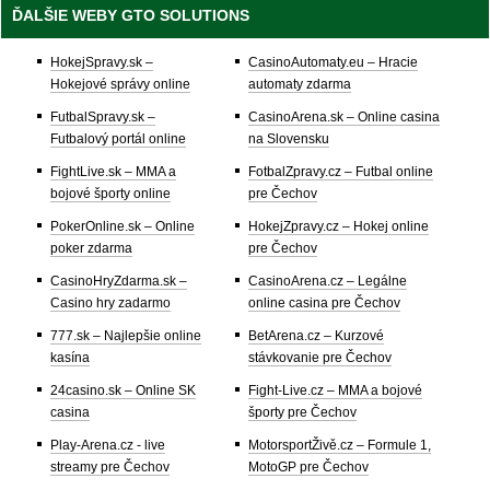
ĎALŠIE WEBY GTO SOLUTIONS
HokejSpravy.sk –
CasinoAutomaty.eu – Hracie
Hokejové správy online
automaty zdarma
FutbalSpravy.sk –
CasinoArena.sk – Online casina
Futbalový portál online
na Slovensku
FightLive.sk – MMA a
FotbalZpravy.cz – Futbal online
bojové športy online
pre Čechov
PokerOnline.sk – Online
HokejZpravy.cz – Hokej online
poker zdarma
pre Čechov
CasinoHryZdarma.sk –
CasinoArena.cz – Legálne
Casino hry zadarmo
online casina pre Čechov
777.sk – Najlepšie online
BetArena.cz – Kurzové
kasína
stávkovanie pre Čechov
24casino.sk – Online SK
Fight-Live.cz – MMA a bojové
casina
športy pre Čechov
Play-Arena.cz - live
MotorsportŽivě.cz – Formule 1,
streamy pre Čechov
MotoGP pre Čechov