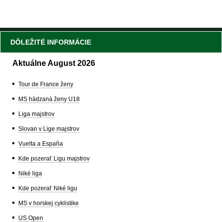
DÔLEŽITÉ INFORMÁCIE
Aktuálne August 2026
Tour de France ženy
MS hádzaná ženy U18
Liga majstrov
Slovan v Lige majstrov
Vuelta a España
Kde pozerať Ligu majstrov
Niké liga
Kde pozerať Niké ligu
MS v horskej cyklistike
US Open