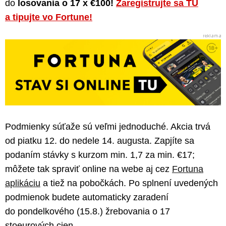
do
losovania o 17 x €100!
Zaregistrujte sa TU
a tipujte vo Fortune!
Podmienky súťaže sú veľmi jednoduché. Akcia trvá
od piatku 12. do nedele 14. augusta. Zapjíte sa
podaním stávky s kurzom min. 1,7 za min. €17;
môžete tak spraviť online na webe aj cez
Fortuna
aplikáciu
a tiež na pobočkách. Po splnení uvedených
podmienok budete automaticky zaradení
do pondelkového (15.8.) žrebovania o 17
stoeurových cien.