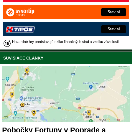
Stav si
Stav si
Hazardné hry predstavujú riziko finančných strát a vzniku závislosti.
SÚVISIACE ČLÁNKY
Pobočky Fortuny v Poprade a