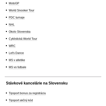
MotoGP
World Snooker Tour
PDC turnaje
NHL
Okolo Slovenska
Cyklistická World Tour
WRC
Let's Dance
MS v atletike
MS vo futbale
Stávkové kancelárie na Slovensku
Tipsport bonus za registráciu
Tipsport akčný kód