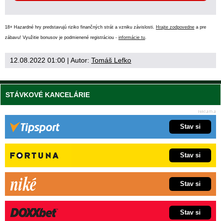
18+ Hazardné hry predstavujú riziko finančných strát a vzniku závislosti.
Hrajte zodpovedne
a pre
zábavu! Využitie bonusov je podmienené registráciou -
informácie tu
.
12.08.2022 01:00
| Autor:
Tomáš Lefko
STÁVKOVÉ KANCELÁRIE
Stav si
Stav si
Stav si
Stav si