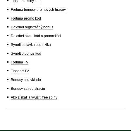
Tipsport akčný kód
Fortuna bonusy pre nových hráčov
Fortuna promo kód
Doxxbet registračný bonus
Doxxbet skaut kód a promo kód
Synottip stávka bez rizika
Synottip bonus kód
Fortuna TV
Tipsport TV
Bonusy bez vkladu
Bonusy za registráciu
Ako získať a využiť free spiny