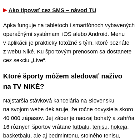
Ako tipovať cez SMS – návod TU
Apka funguje na tabletoch i smartfónoch vybavených
operačnými systémami iOS alebo Android. Menu
v aplikácii je prakticky totožné s tým, ktoré poznáte
z webu Niké.
Ku športovým prenosom
sa dostanete
cez sekciu „Live“.
Ktoré športy môžem sledovať naživo
na TV NIKÉ?
Najstaršia stávková kancelária na Slovensku
na svojom webe deklaruje, že ročne odvysiela skoro
40 000 zápasov. Jej záber je naozaj bohatý a zahŕňa
16 rôznych športov vrátane
futbalu
,
tenisu
,
hokeja
,
basketbalu, ale aj bedmintonu, stolného tenisu,