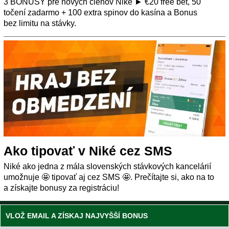
3 BONUSY pre nových členov Niké ► €20 free bet, 50
točení zadarmo + 100 extra spinov do kasína a Bonus
bez limitu na stávky.
Ako tipovať v Niké cez SMS
Niké ako jedna z mála slovenských stávkových kancelárií
umožnuje 🤩 tipovať aj cez SMS 🤩. Prečítajte si, ako na to
a získajte bonusy za registráciu!
VLOŽ EMAIL A ZÍSKAJ NAJVYŠŠÍ BONUS