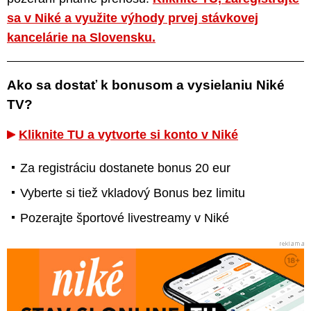
sa v Niké a využite výhody prvej stávkovej
kancelárie na Slovensku.
Ako sa dostať k bonusom a vysielaniu Niké
TV?
Kliknite TU a vytvorte si konto v Niké
Za registráciu dostanete bonus 20 eur
Vyberte si tiež vkladový Bonus bez limitu
Pozerajte športové livestreamy v Niké