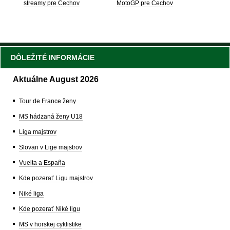
streamy pre Čechov
MotoGP pre Čechov
DÔLEŽITÉ INFORMÁCIE
Aktuálne August 2026
Tour de France ženy
MS hádzaná ženy U18
Liga majstrov
Slovan v Lige majstrov
Vuelta a España
Kde pozerať Ligu majstrov
Niké liga
Kde pozerať Niké ligu
MS v horskej cyklistike