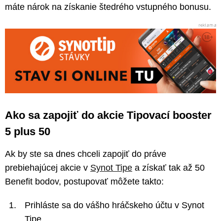
máte nárok na získanie štedrého vstupného bonusu.
Ako sa zapojiť do akcie Tipovací booster
5 plus 50
Ak by ste sa dnes chceli zapojiť do práve
prebiehajúcej akcie v
Synot Tipe
a získať tak až 50
Benefit bodov, postupovať môžete takto:
Prihláste sa do vášho hráčskeho účtu v Synot
Tipe.