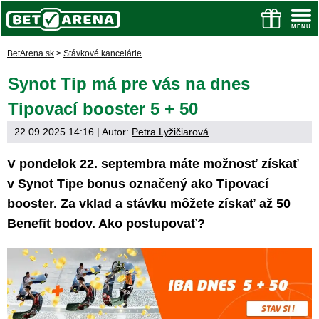
BetArena.sk
>
Stávkové kancelárie
Synot Tip má pre vás na dnes
Tipovací booster 5 + 50
22.09.2025 14:16
| Autor:
Petra Lyžičiarová
V pondelok 22. septembra máte možnosť získať
v Synot Tipe bonus označený ako Tipovací
booster. Za vklad a stávku môžete získať až 50
Benefit bodov. Ako postupovať?