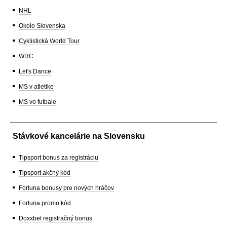
NHL
Okolo Slovenska
Cyklistická World Tour
WRC
Let's Dance
MS v atletike
MS vo futbale
Stávkové kancelárie na Slovensku
Tipsport bonus za registráciu
Tipsport akčný kód
Fortuna bonusy pre nových hráčov
Fortuna promo kód
Doxxbet registračný bonus