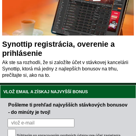
Synottip registrácia, overenie a
prihlásenie
Ak ste sa rozhodli, že si založíte účet v stávkovej kancelárii
Synottip, ktorá má jedny z najlepších bonusov na trhu,
prečítajte si, ako na to.
VLOŽ EMAIL A ZÍSKAJ NAJVYŠŠÍ BONUS
Pošleme ti prehľad najvyšších stávkových bonusov
- do minúty je tvoj!
Súhlasím so
spracovaním osobných údajov
pre účel zasielania