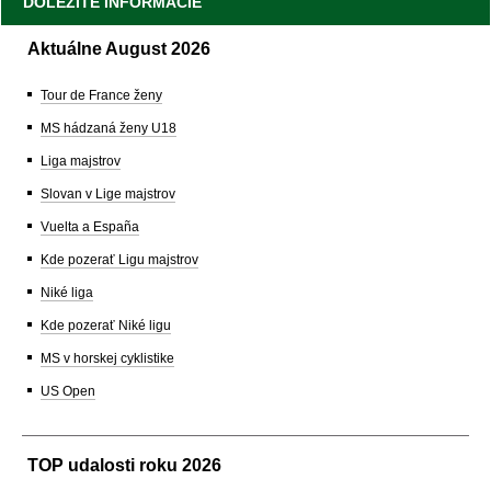
DÔLEŽITÉ INFORMÁCIE
Aktuálne August 2026
Tour de France ženy
MS hádzaná ženy U18
Liga majstrov
Slovan v Lige majstrov
Vuelta a España
Kde pozerať Ligu majstrov
Niké liga
Kde pozerať Niké ligu
MS v horskej cyklistike
US Open
TOP udalosti roku 2026