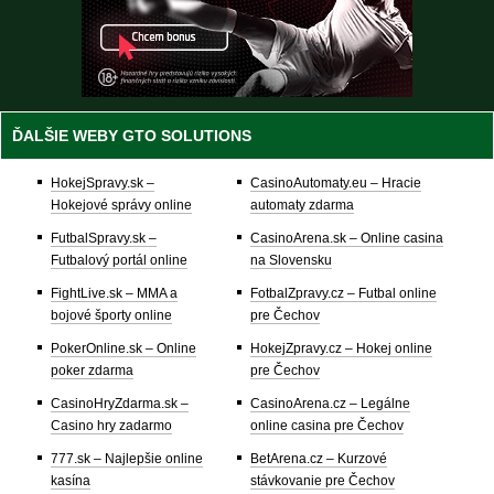
ĎALŠIE WEBY GTO SOLUTIONS
HokejSpravy.sk –
CasinoAutomaty.eu – Hracie
Hokejové správy online
automaty zdarma
FutbalSpravy.sk –
CasinoArena.sk – Online casina
Futbalový portál online
na Slovensku
FightLive.sk – MMA a
FotbalZpravy.cz – Futbal online
bojové športy online
pre Čechov
PokerOnline.sk – Online
HokejZpravy.cz – Hokej online
poker zdarma
pre Čechov
CasinoHryZdarma.sk –
CasinoArena.cz – Legálne
Casino hry zadarmo
online casina pre Čechov
777.sk – Najlepšie online
BetArena.cz – Kurzové
kasína
stávkovanie pre Čechov