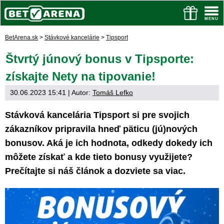
BetArena.sk
>
Stávkové kancelárie
>
Tipsport
Štvrtý júnový bonus v Tipsporte:
získajte Nety na tipovanie!
30.06.2023 15:41
| Autor:
Tomáš Lefko
Stávková kancelária Tipsport si pre svojich
zákazníkov pripravila hneď päticu (jú)nových
bonusov. Aká je ich hodnota, odkedy dokedy ich
môžete získať a kde tieto bonusy využijete?
Prečítajte si náš článok a dozviete sa viac.