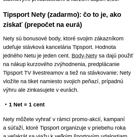
Tipsport Nety (zadarmo): čo to je, ako
získať (prepočet na eurá)
Nety sú bonusové body, ktoré svojim zákazníkom
udeľuje stávková kancelária Tipsport. Hodnota
jedného Netu je jeden cent.
Body-Nety
sa dajú použiť
na nákup kurzového zvýhodnenia, predplácanie
Tipsport TV livestreamov a tiež na stávkovanie; Nety
vložíte na tiket namiesto svojich peňazí, prípadnú
výhru ale zinkasujete v eurách.
1 Net = 1 cent
Nety môžete vyhrať v rámci promo-akcií, kampaní
a súťaží, ktoré Tipsport organizuje v priebehu roka
a veľakrát sa viažu k veľkým športovým udalostiam.