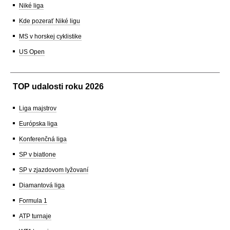
Niké liga
Kde pozerať Niké ligu
MS v horskej cyklistike
US Open
TOP udalosti roku 2026
Liga majstrov
Európska liga
Konferenčná liga
SP v biatlone
SP v zjazdovom lyžovaní
Diamantová liga
Formula 1
ATP turnaje