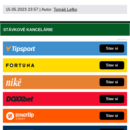
15.05.2023 23:57
| Autor:
Tomáš Lefko
STÁVKOVÉ KANCELÁRIE
Stav si
Stav si
Stav si
Stav si
Stav si