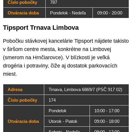
Číslo pobočky
787
Otváracia doba
Pondelok - Nedeľa
09:00 - 20:00
Tipsport Trnava Limbova
Pobočku stávkovej kancelárie Tipsport nájdete takisto
v širšom centre mesta, konkrétne na Limbovej
(smerom na Hrnčiarovce). V blízkosti je veľká
drogéria i potraviny, čiže aj dostatok parkovacích
miest.
Adresa
Trnava, Limbova 6869/7 (PSČ 917 02)
Číslo pobočky
174
Pondelok
10:00 - 17:00
Otváracia doba
Utorok - Piatok
09:00 - 18:00
Sobota - Nedeľa
09:00 - 17:00