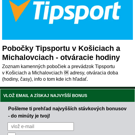
Pobočky Tipsportu v Košiciach a
Michalovciach - otváracie hodiny
Zoznam kamenných pobočiek a prevádzok Tipsportu
v Košiciach a Michalovciach 🆗 adresy, otváracia doba
(hodiny, časy), info o tom kde ich hľadať.
VLOŽ EMAIL A ZÍSKAJ NAJVYŠŠÍ BONUS
Pošleme ti prehľad najvyšších stávkových bonusov
- do minúty je tvoj!