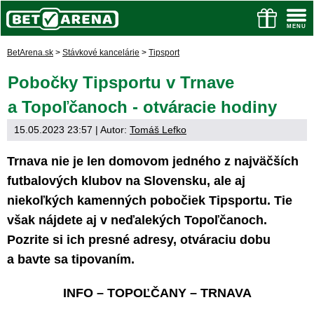
BetArena.sk
>
Stávkové kancelárie
>
Tipsport
Pobočky Tipsportu v Trnave
a Topoľčanoch - otváracie hodiny
15.05.2023 23:57
| Autor:
Tomáš Lefko
Trnava nie je len domovom jedného z najväčších
futbalových klubov na Slovensku, ale aj
niekoľkých kamenných pobočiek Tipsportu. Tie
však nájdete aj v neďalekých Topoľčanoch.
Pozrite si ich presné adresy, otváraciu dobu
a bavte sa tipovaním.
INFO – TOPOĽČANY – TRNAVA