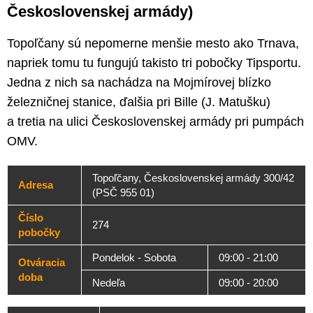
Československej armády)
Topoľčany sú nepomerne menšie mesto ako Trnava,
napriek tomu tu fungujú takisto tri pobočky Tipsportu.
Jedna z nich sa nachádza na Mojmírovej blízko
železničnej stanice, ďalšia pri Bille (J. Matušku)
a tretia na ulici Československej armády pri pumpách
OMV.
Topoľčany, Československej armády 300/42
Adresa
(PSČ 955 01)
Číslo
274
pobočky
Pondelok - Sobota
09:00 - 21:00
Otváracia
doba
Nedeľa
09:00 - 20:00