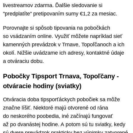
livestreamov zdarma. Ďalšie sledovanie si
"predplatíte" pretipovaním sumy €1,2 za mesiac.
Porovnajte si spôsob tipovania na pobočkách
so vsádzaním online. Využiť môžete napríklad sieť
kamenných prevádzok v Trnave, Topoľčanoch a ich
okolí. Nižšie uvádzame ich adresy, kontaktné údaje
a otváraciu dobu.
Pobočky Tipsport Trnava, Topoľčany -
otváracie hodiny (sviatky)
Otváracia doba tipsporťáckych pobočiek sa môže
značne líšiť. Niektoré majú otvorené od rána
do neskorého poobedia, iné začínajú fungovať
až po dvanástej hodine. A potom sú tu sviatky, kedy
sú dvere prevádzok prakticky bez výnimky zatvorené.