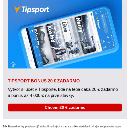
TIPSPORT BONUS 20 € ZADARMO
Vytvor si účet v Tipsporte, kde na teba čaká 20 € zadarmo
a bonus až 4 000 € na prvé stávky.
Chcem 20 € zadarmo
18+ Hazardné hry predstavujú riziko finančných strát a vzniku závislosti.
Hrajte zodpovedne
a pre