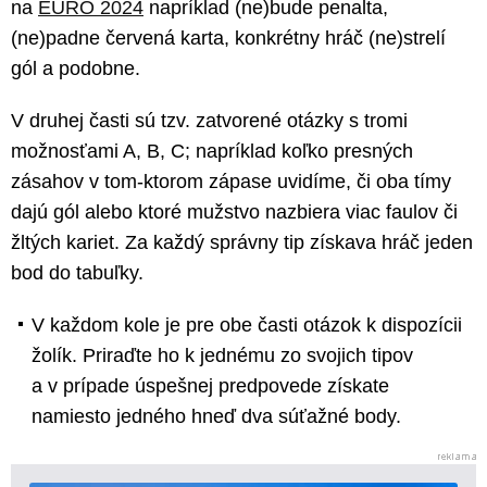
na
EURO 2024
napríklad (ne)bude penalta,
(ne)padne červená karta, konkrétny hráč (ne)strelí
gól a podobne.
V druhej časti sú tzv. zatvorené otázky s tromi
možnosťami A, B, C; napríklad koľko presných
zásahov v tom-ktorom zápase uvidíme, či oba tímy
dajú gól alebo ktoré mužstvo nazbiera viac faulov či
žltých kariet. Za každý správny tip získava hráč jeden
bod do tabuľky.
V každom kole je pre obe časti otázok k dispozícii
žolík. Priraďte ho k jednému zo svojich tipov
a v prípade úspešnej predpovede získate
namiesto jedného hneď dva súťažné body.