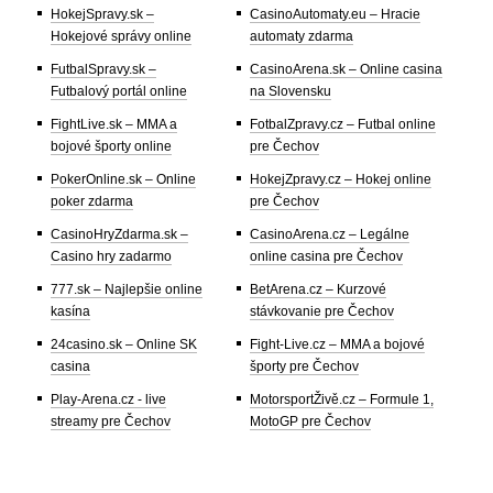
HokejSpravy.sk –
CasinoAutomaty.eu – Hracie
Hokejové správy online
automaty zdarma
FutbalSpravy.sk –
CasinoArena.sk – Online casina
Futbalový portál online
na Slovensku
FightLive.sk – MMA a
FotbalZpravy.cz – Futbal online
bojové športy online
pre Čechov
PokerOnline.sk – Online
HokejZpravy.cz – Hokej online
poker zdarma
pre Čechov
CasinoHryZdarma.sk –
CasinoArena.cz – Legálne
Casino hry zadarmo
online casina pre Čechov
777.sk – Najlepšie online
BetArena.cz – Kurzové
kasína
stávkovanie pre Čechov
24casino.sk – Online SK
Fight-Live.cz – MMA a bojové
casina
športy pre Čechov
Play-Arena.cz - live
MotorsportŽivě.cz – Formule 1,
streamy pre Čechov
MotoGP pre Čechov