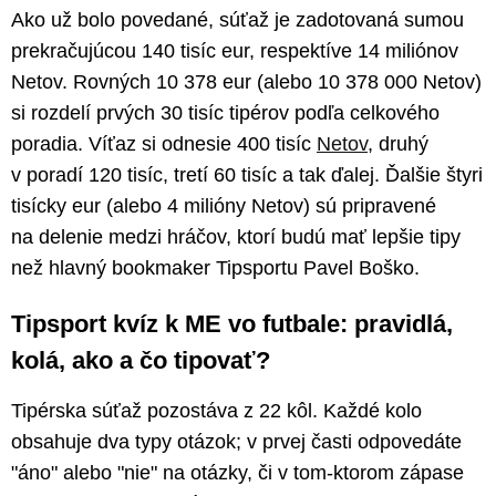
Ako už bolo povedané, súťaž je zadotovaná sumou
prekračujúcou 140 tisíc eur, respektíve 14 miliónov
Netov. Rovných 10 378 eur (alebo 10 378 000 Netov)
si rozdelí prvých 30 tisíc tipérov podľa celkového
poradia. Víťaz si odnesie 400 tisíc
Netov
, druhý
v poradí 120 tisíc, tretí 60 tisíc a tak ďalej. Ďalšie štyri
tisícky eur (alebo 4 milióny Netov) sú pripravené
na delenie medzi hráčov, ktorí budú mať lepšie tipy
než hlavný bookmaker Tipsportu Pavel Boško.
Tipsport kvíz k ME vo futbale: pravidlá,
kolá, ako a čo tipovať?
Tipérska súťaž pozostáva z 22 kôl. Každé kolo
obsahuje dva typy otázok; v prvej časti odpovedáte
"áno" alebo "nie" na otázky, či v tom-ktorom zápase