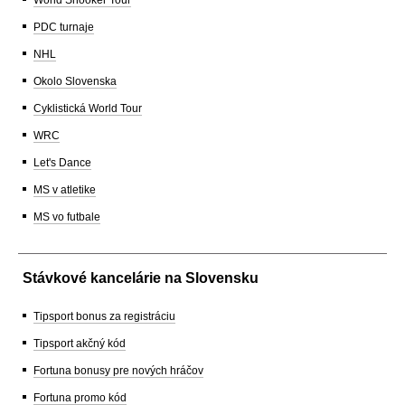
PDC turnaje
NHL
Okolo Slovenska
Cyklistická World Tour
WRC
Let's Dance
MS v atletike
MS vo futbale
Stávkové kancelárie na Slovensku
Tipsport bonus za registráciu
Tipsport akčný kód
Fortuna bonusy pre nových hráčov
Fortuna promo kód