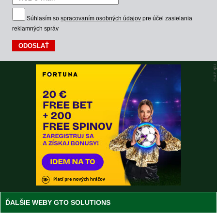
Súhlasím so
spracovaním osobných údajov
pre účel zasielania
reklamných správ
ĎALŠIE WEBY GTO SOLUTIONS