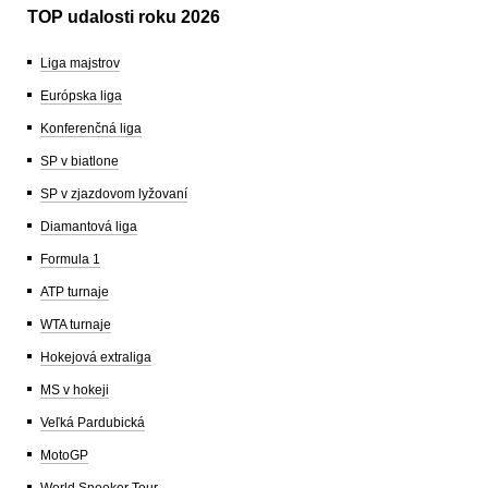
TOP udalosti roku 2026
Liga majstrov
Európska liga
Konferenčná liga
SP v biatlone
SP v zjazdovom lyžovaní
Diamantová liga
Formula 1
ATP turnaje
WTA turnaje
Hokejová extraliga
MS v hokeji
Veľká Pardubická
MotoGP
World Snooker Tour