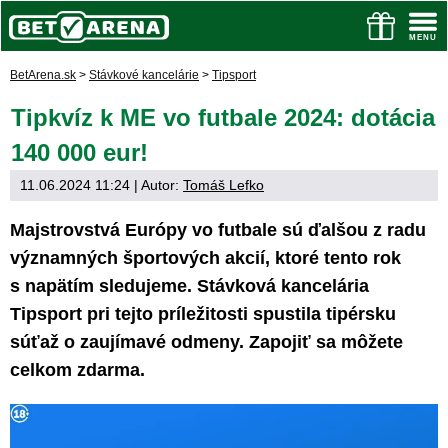
BetArena.sk
>
Stávkové kancelárie
>
Tipsport
Tipkvíz k ME vo futbale 2024: dotácia
140 000 eur!
11.06.2024 11:24
| Autor:
Tomáš Lefko
Majstrovstvá Európy vo futbale sú ďalšou z radu
významných športových akcií, ktoré tento rok
s napätím sledujeme. Stávková kancelária
Tipsport pri tejto príležitosti spustila tipérsku
súťaž o zaujímavé odmeny. Zapojiť sa môžete
celkom zdarma.