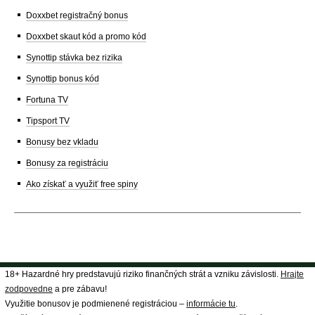
Doxxbet registračný bonus
Doxxbet skaut kód a promo kód
Synottip stávka bez rizika
Synottip bonus kód
Fortuna TV
Tipsport TV
Bonusy bez vkladu
Bonusy za registráciu
Ako získať a využiť free spiny
18+ Hazardné hry predstavujú riziko finančných strát a vzniku závislosti.
Hrajte
zodpovedne
a pre zábavu!
Využitie bonusov je podmienené registráciou –
informácie tu
.