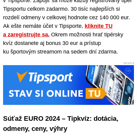
v Tipsporte. Zapojiť sa môže každý registrovaný tipér
Tipsportu celkom zadarmo. 30 tisíc najlepších si
rozdelí odmeny v celkovej hodnote cez 140 000 eur.
Ak ešte nemáte účet v Tipsporte,
kliknite TU
a zaregistrujte sa.
Okrem možnosti hrať tipérsky
kvíz dostanete aj bonus 30 eur a prístup
ku športovým streamom na sedem dní zdarma.
Súťaž EURO 2024 – Tipkvíz: dotácia,
odmeny, ceny, výhry