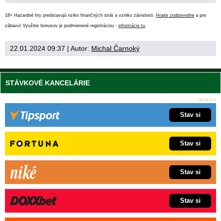
18+ Hazardné hry predstavujú riziko finančných strát a vzniku závislosti.
Hrajte zodpovedne
a pre
zábavu! Využitie bonusov je podmienené registráciou -
informácie tu
.
22.01.2024 09:37
| Autor:
Michal Čarnoký
STÁVKOVÉ KANCELÁRIE
Stav si
Stav si
Stav si
Stav si