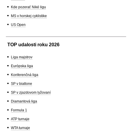
Kde pozerať Niké ligu
MS v horskej cyklistike
US Open
TOP udalosti roku 2026
Liga majstrov
Európska liga
Konferenčná liga
SP v biatlone
SP v zjazdovom lyžovaní
Diamantová liga
Formula 1
ATP turnaje
WTA turnaje