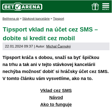
BetArena.sk
>
Stávkové kancelárie
>
Tipsport
Tipsport vklad na účet cez SMS –
dobite si kredit cez mobil
22.01.2024 09:37
| Autor:
Michal Čarnoký
Tipsport kráča s dobou, snaží sa byť špičkou
na trhu a tak ani v tejto stávkovej kancelárii
nechýba možnosť dobiť si hráčsky účet cez SMS.
V tomto článku vám vysvetlíme, ako na to.
Vklad cez SMS
Návod
Ako to funguje