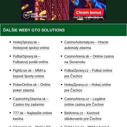
ĎALŠIE WEBY GTO SOLUTIONS
HokejSpravy.sk –
CasinoAutomaty.eu – Hracie
Hokejové správy online
automaty zdarma
FutbalSpravy.sk –
CasinoArena.sk – Online casina
Futbalový portál online
na Slovensku
FightLive.sk – MMA a
FotbalZpravy.cz – Futbal online
bojové športy online
pre Čechov
PokerOnline.sk – Online
HokejZpravy.cz – Hokej online
poker zdarma
pre Čechov
CasinoHryZdarma.sk –
CasinoArena.cz – Legálne
Casino hry zadarmo
online casina pre Čechov
777.sk – Najlepšie online
BetArena.cz – Kurzové
kasína
stávkovanie pre Čechov