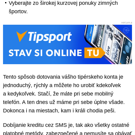
Vyberajte zo širokej kurzovej ponuky zimných
športov.
Tento spôsob dotovania vášho tipérskeho konta je
jednoduchý, rýchly a môžete ho urobiť kdekoľvek
a kedykoľvek. Stačí, že máte pri sebe mobilný
telefón. A ten dnes už máme pri sebe úplne všade.
Dokonca i na miestach, kam i králi chodia peši.
Dobíjanie kreditu cez SMS je, tak ako všetky ostatné
platobné metódy, zabezpečené a nemusíte sa obávať