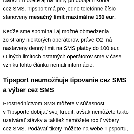
Naraziť môžete aj na limity pri dobíjaní konta
cez SMS. Tipsport má pre jedno telefónne číslo
stanovený
mesačný limit maximálne 150 eur
.
Keďže sme spomínali aj možné obmedzenia
zo strany niektorých operátorov, práve O2 má
nastavený denný limit na SMS platby do 100 eur.
O iných limitoch ostatných operátorov sme v čase
vzniku tohto článku nemali informácie.
Tipsport neumožňuje tipovanie cez SMS
a výber cez SMS
Prostredníctvom SMS môžete v súčasnosti
v Tipsporte dobíjať svoj kredit, avšak nemôžete takto
uzatvárať stávky a taktiež nemôžete robiť výbery
cez SMS. Podávať tikety môžete na webe Tipsportu,