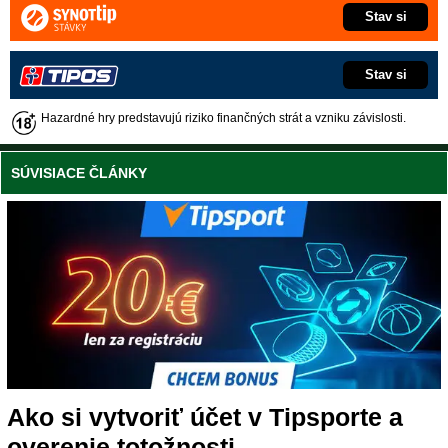
Stav si
Stav si
Hazardné hry predstavujú riziko finančných strát a vzniku závislosti.
SÚVISIACE ČLÁNKY
Ako si vytvoriť účet v Tipsporte a
overenie totožnosti