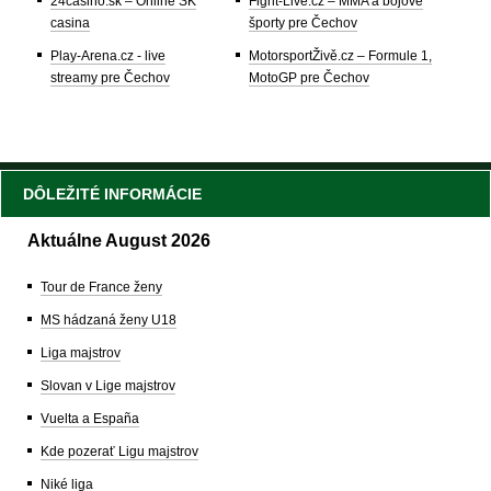
24casino.sk – Online SK
Fight-Live.cz – MMA a bojové
casina
športy pre Čechov
Play-Arena.cz - live
MotorsportŽivě.cz – Formule 1,
streamy pre Čechov
MotoGP pre Čechov
DÔLEŽITÉ INFORMÁCIE
Aktuálne August 2026
Tour de France ženy
MS hádzaná ženy U18
Liga majstrov
Slovan v Lige majstrov
Vuelta a España
Kde pozerať Ligu majstrov
Niké liga