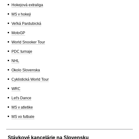
Hokejová extraliga
MS v hokeji
Veľká Pardubická
MotoGP
World Snooker Tour
PDC turnaje
NHL
Okolo Slovenska
Cyklistická World Tour
WRC
Let's Dance
MS v atletike
MS vo futbale
Stávkové kancelárie na Slovensku