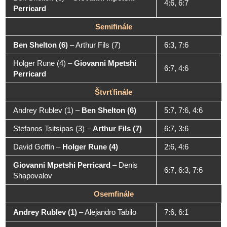
4:6, 6:7
Perricard
Semifinále
Ben Shelton (6)
–
Arthur Fils (7)
6:3, 7:6
Holger Rune (4)
–
Giovanni Mpetshi
6:7, 4:6
Perricard
Štvrťfinále
Andrey Rublev (1)
–
Ben Shelton (6)
5:7, 7:6, 4:6
Stefanos Tsitsipas (3)
–
Arthur Fils (7)
6:7, 3:6
David Goffin
–
Holger Rune (4)
2:6, 4:6
Giovanni Mpetshi Perricard
–
Denis
6:7, 6:3, 7:6
Shapovalov
Osemfinále
Andrey Rublev (1)
–
Alejandro Tabilo
7:6, 6:1