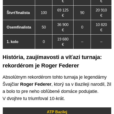
€
€
69 125
20 910
Štvrťfinalista
100
90
€
€
36 900
10 820
Osemfinalista
50
0
€
€
19 680
1. kolo
0
–
–
€
História, zaujímavosti a víťazi turnaja:
rekordérom je Roger Federer
Absolútnym rekordérom tohto turnaja je legendárny
Švajčiar
Roger Federer
, ktorý sa v Bazileji narodil, žil
a bolo to pre neho obľúbené domáce podujatie.
V dvojhre tu triumfoval 10-krát.
ATP Bazilej