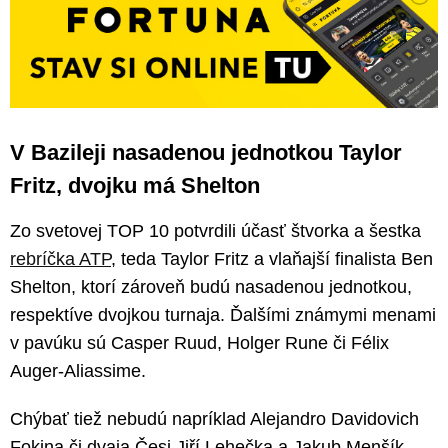
V Bazileji nasadenou jednotkou Taylor
Fritz, dvojku má Shelton
Zo svetovej TOP 10 potvrdili účasť štvorka a šestka
rebríčka ATP
, teda Taylor Fritz a vlaňajší finalista Ben
Shelton, ktorí zároveň budú nasadenou jednotkou,
respektíve dvojkou turnaja. Ďalšími známymi menami
v pavúku sú Casper Ruud, Holger Rune či Félix
Auger-Aliassime.
Chýbať tiež nebudú napríklad Alejandro Davidovich
Fokina či dvaja Česi Jiří Lehečka a Jakub Menšík.