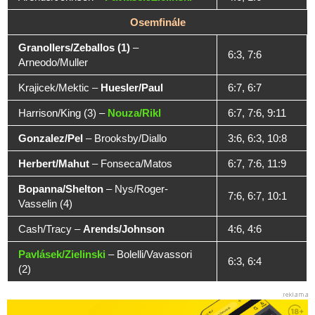
Osemfinále
Granollers/Zeballos (1)
–
6:3, 7:6
Arneodo/Muller
Krajicek/Mektic
–
Huesler/Paul
6:7, 6:7
Harrison/King (3)
–
Nouza/Rikl
6:7, 7:6, 9:11
Gonzalez/Pel
–
Brooksby/Diallo
3:6, 6:3, 10:8
Herbert/Mahut
–
Fonseca/Matos
6:7, 7:6, 11:9
Bopanna/Shelton
–
Nys/Roger-
7:6, 6:7, 10:1
Vasselin (4)
Cash/Tracy
–
Arends/Johnson
4:6, 4:6
Pavlásek/Zielinski
–
Bolelli/Vavassori
6:3, 6:4
(2)