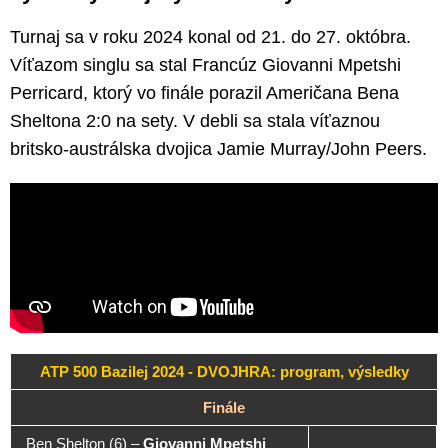
Turnaj sa v roku 2024 konal od 21. do 27. októbra.
Víťazom singlu sa stal Francúz Giovanni Mpetshi
Perricard, ktorý vo finále porazil Američana Bena
Sheltona 2:0 na sety. V debli sa stala víťaznou
britsko-austrálska dvojica Jamie Murray/John Peers.
ATP 500 Bazilej 2024 - DVOJHRA: program, výsledky
Finále
Ben Shelton (6)
–
Giovanni Mpetshi