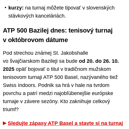
kurzy:
na turnaj môžete tipovať v slovenských
stávkových kanceláriách.
ATP 500 Bazilej dnes: tenisový turnaj
v októbrovom dátume
Pod strechou známej St. Jakobshalle
vo švajčiarskom Bazileji sa bude
od 20. do 26. 10.
2025
opäť bojovať o titul v tradičnom mužskom
tenisovom turnaji ATP 500 Basel, nazývaného tiež
Swiss Indoors. Podnik sa hrá v hale na tvrdom
povrchu a patrí medzi najobľúbenejšie európske
turnaje v závere sezóny. Kto zaknihuje celkový
triumf?
Sledujte zápasy ATP Basel a stavte si na turnaj