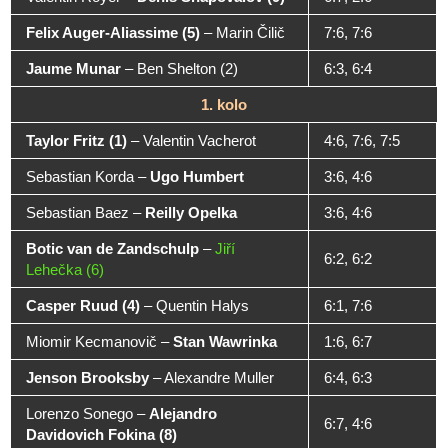
Felix Auger-Aliassime (5)
–
Marin Čilič
7:6, 7:6
Jaume Munar
–
Ben Shelton (2)
6:3, 6:4
1. kolo
Taylor Fritz (1)
–
Valentin Vacherot
4:6, 7:6, 7:5
Sebastian Korda
–
Ugo Humbert
3:6, 4:6
Sebastian Baez
–
Reilly Opelka
3:6, 4:6
Botic van de Zandschulp
–
Jiří
6:2, 6:2
Lehečka (6)
Casper Ruud (4)
–
Quentin Halys
6:1, 7:6
Miomir Kecmanovič
–
Stan Wawrinka
1:6, 6:7
Jenson Brooksby
–
Alexandre Muller
6:4, 6:3
Lorenzo Sonego
–
Alejandro
6:7, 4:6
Davidovich Fokina (8)