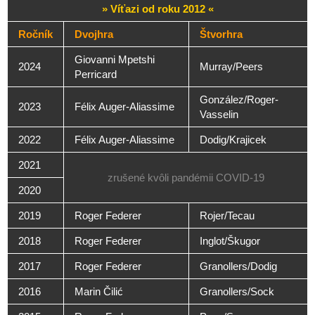
» Víťazi od roku 2012 «
Ročník
Dvojhra
Štvorhra
Giovanni Mpetshi
2024
Murray/Peers
Perricard
González/Roger-
2023
Félix Auger-Aliassime
Vasselin
2022
Félix Auger-Aliassime
Dodig/Krajicek
2021
zrušené kvôli pandémii COVID-19
2020
2019
Roger Federer
Rojer/Tecau
2018
Roger Federer
Inglot/Škugor
2017
Roger Federer
Granollers/Dodig
2016
Marin Čilić
Granollers/Sock