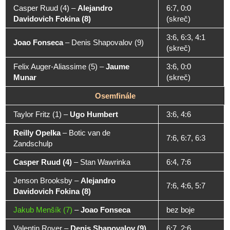
Casper Ruud (4)
–
Alejandro
6:7, 0:0
Davidovich Fokina (8)
(skreč)
3:6, 6:3, 4:1
Joao Fonseca
–
Denis Shapovalov (9)
(skreč)
Felix Auger-Aliassime (5)
–
Jaume
3:6, 0:0
Munar
(skreč)
Osemfinále
Taylor Fritz (1)
–
Ugo Humbert
3:6, 4:6
Reilly Opelka
–
Botic van de
7:6, 6:7, 6:3
Zandschulp
Casper Ruud (4)
–
Stan Wawrinka
6:4, 7:6
Jenson Brooksby
–
Alejandro
7:6, 4:6, 5:7
Davidovich Fokina (8)
Jakub Menšík (7)
–
Joao Fonseca
bez boje
Valentin Royer
–
Denis Shapovalov (9)
6:7, 2:6