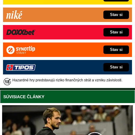
Stav si
Stav si
Stav si
Stav si
Hazardné hry predstavujú riziko finančných strát a vzniku závislosti.
SÚVISIACE ČLÁNKY