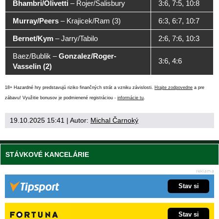
Bhambri/Olivetti
–
Rojer/Salisbury
3:6, 7:5, 10:8
Murray/Peers
–
Krajicek/Ram (3)
6:3, 6:7, 10:7
Bernet/Kym
–
Jarry/Tabilo
2:6, 7:6, 10:3
Baez/Bublik
–
Gonzalez/Roger-
3:6, 4:6
Vasselin (2)
18+ Hazardné hry predstavujú riziko finančných strát a vzniku závislosti.
Hrajte zodpovedne
a pre
zábavu! Využitie bonusov je podmienené registráciou -
informácie tu
.
19.10.2025 15:41
| Autor:
Michal Čarnoký
STÁVKOVÉ KANCELÁRIE
Stav si
Stav si