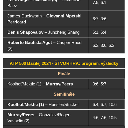
7:5, 6:1
Baez
James Duckworth
–
Giovanni Mpetshi
6:7, 3:6
Perricard
Denis Shapovalov
–
Juncheng Shang
6:1, 6:4
Roberto Bautista Agut
–
Casper Ruud
6:3, 3:6, 6:3
(2)
ATP 500 Bazilej 2024 - ŠTVORHRA: program, výsledky
Finále
Koolhof/Mektic (1)
–
Murray/Peers
3:6, 5:7
Semifinále
Koolhof/Mektic (1)
–
Huesler/Stricker
6:4, 6:7, 10:6
Murray/Peers
–
Gonzalez/Roger-
4:6, 7:6, 10:5
Vasselin (2)