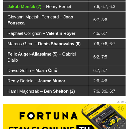
Jakub Menšík (7)
–
Henry Bernet
7:6, 6:7, 6:3
Giovanni Mpetshi Perricard
–
Joao
6:7, 3:6
Fonseca
Raphael Collignon
–
Valentin Royer
4:6, 6:7
Marcos Giron
–
Denis Shapovalov (9)
7:6, 0:6, 6:7
Felix Auger-Aliassime (5)
–
Gabriel
6:2, 7:5
Diallo
David Goffin
–
Marin Čilič
6:7, 5:7
Remy Bertola
–
Jaume Munar
2:6, 4:6
Kamil Majchrzak
–
Ben Shelton (2)
7:6, 3:6, 6:7