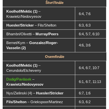
Štvrťfinále
Koolhof/Mektic (1)
–
6:4, 7:6
Krawietz/Nedovyesov
Huesler/Stricker
–
Fils/Shelton
6:3, 6:3
Bhambri/Olivetti
–
Murray/Peers
6:4, 5:7, 6:10
Bernet/Kym
–
Gonzalez/Roger-
4:6, 3:6
Vasselin (2)
Osemfinále
Koolhof/Mektic (1)
–
6:4, 6:7, 10:7
Cerundolo/Etcheverry
Dodig/Pavlásek
–
6:1, 6:7, 11:13
Krawietz/Nedovyesov
Nys/Zielinski (4)
–
Huesler/Stricker
6:7, 1:6
Fils/Shelton
–
Griekspoor/Martinez
6:3, 6:2