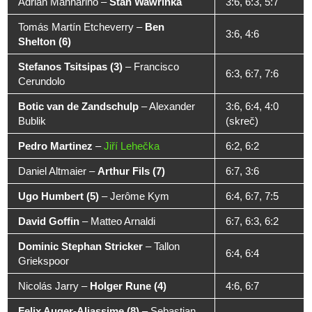
Adrian Mannarino
–
Stan Wawrinka
3:6, 6:3, 5:7
Tomás Martín Etcheverry
–
Ben
3:6, 4:6
Shelton (6)
Stefanos Tsitsipas (3)
–
Francisco
6:3, 6:7, 7:6
Cerundolo
Botic van de Zandschulp
–
Alexander
3:6, 6:4, 4:0
Bublik
(skreč)
Pedro Martinez
–
Jiří Lehečka
6:2, 6:2
Daniel Altmaier
–
Arthur Fils (7)
6:7, 3:6
Ugo Humbert (5)
–
Jerôme Kym
6:4, 6:7, 7:5
David Goffin
–
Matteo Arnaldi
6:7, 6:3, 6:2
Dominic Stephan Stricker
–
Tallon
6:4, 6:4
Griekspoor
Nicolás Jarry
–
Holger Rune (4)
4:6, 6:7
Felix Auger-Aliassime (8)
–
Sebastian