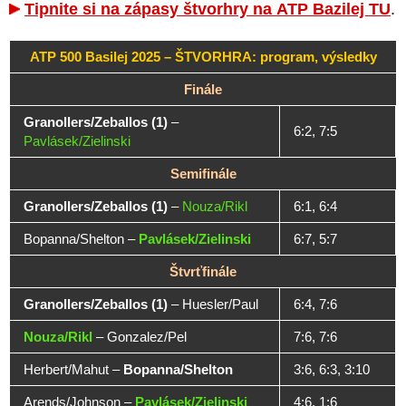
Tipnite si na zápasy štvorhry na ATP Bazilej TU
.
ATP 500 Basilej 2025 – ŠTVORHRA: program, výsledky
Finále
Granollers/Zeballos (1)
–
6:2, 7:5
Pavlásek/Zielinski
Semifinále
Granollers/Zeballos (1)
–
Nouza/Rikl
6:1, 6:4
Bopanna/Shelton
–
Pavlásek/Zielinski
6:7, 5:7
Štvrťfinále
Granollers/Zeballos (1)
–
Huesler/Paul
6:4, 7:6
Nouza/Rikl
–
Gonzalez/Pel
7:6, 7:6
Herbert/Mahut
–
Bopanna/Shelton
3:6, 6:3, 3:10
Arends/Johnson
–
Pavlásek/Zielinski
4:6, 1:6