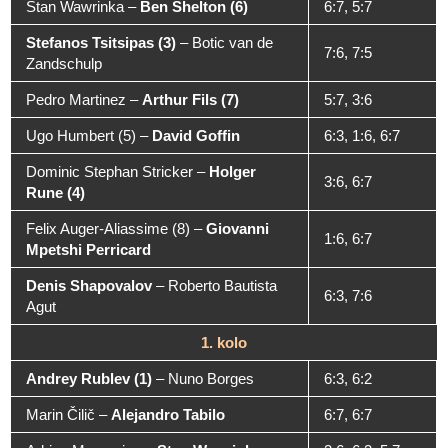
Stan Wawrinka
–
Ben Shelton (6)
6:7, 5:7
Stefanos Tsitsipas (3)
–
Botic van de
7:6, 7:5
Zandschulp
Pedro Martinez
–
Arthur Fils (7)
5:7, 3:6
Ugo Humbert (5)
–
David Goffin
6:3, 1:6, 6:7
Dominic Stephan Stricker
–
Holger
3:6, 6:7
Rune (4)
Felix Auger-Aliassime (8)
–
Giovanni
1:6, 6:7
Mpetshi Perricard
Denis Shapovalov
–
Roberto Bautista
6:3, 7:6
Agut
1. kolo
Andrey Rublev (1)
–
Nuno Borges
6:3, 6:2
Marin Čilič
–
Alejandro Tabilo
6:7, 6:7