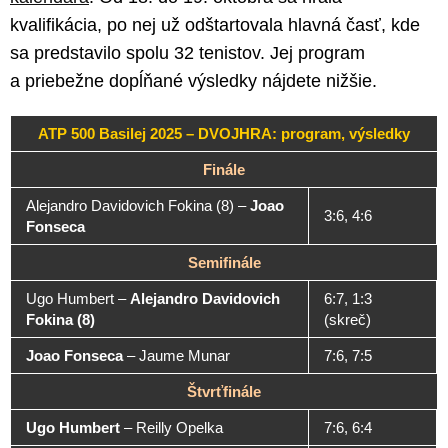
kvalifikácia, po nej už odštartovala hlavná časť, kde
sa predstavilo spolu 32 tenistov. Jej program
a priebežne dopĺňané výsledky nájdete nižšie.
ATP 500 Basilej 2025 – DVOJHRA: program, výsledky
Finále
Alejandro Davidovich Fokina (8)
–
Joao
3:6, 4:6
Fonseca
Semifinále
Ugo Humbert
–
Alejandro Davidovich
6:7, 1:3
Fokina (8)
(skreč)
Joao Fonseca
–
Jaume Munar
7:6, 7:5
Štvrťfinále
Ugo Humbert
–
Reilly Opelka
7:6, 6:4