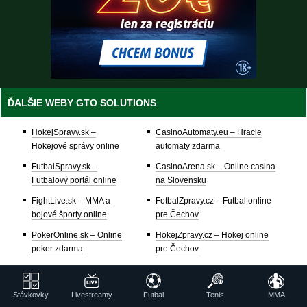
ĎALŠIE WEBY GTO SOLUTIONS
HokejSpravy.sk –
CasinoAutomaty.eu – Hracie
Hokejové správy online
automaty zdarma
FutbalSpravy.sk –
CasinoArena.sk – Online casina
Futbalový portál online
na Slovensku
FightLive.sk – MMA a
FotbalZpravy.cz – Futbal online
bojové športy online
pre Čechov
PokerOnline.sk – Online
HokejZpravy.cz – Hokej online
poker zdarma
pre Čechov
CasinoHryZdarma.sk –
CasinoArena.cz – Legálne
Casino hry zadarmo
online casina pre Čechov
Stávkovky
Livestreamy
Futbal
Tenis
MMA
777.sk – Najlepšie online
BetArena.cz – Kurzové