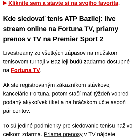
Kliknite sem a stavte si na svojho favorita
.
Kde sledovať tenis ATP Bazilej: live
stream online na Fortuna TV, priamy
prenos v TV na Premier Sport 2
Livestreamy zo všetkých zápasov na mužskom
tenisovom turnaji v Bazileji budú zadarmo dostupné
na
Fortuna TV
.
Ak ste registrovaným zákazníkom stávkovej
kancelárie Fortuna, potom stačí mať týždeň vopred
podaný akýkoľvek tiket a na hráčskom účte aspoň
pár centov.
To sú jediné podmienky pre sledovanie tenisu naživo
celkom zdarma.
Priame prenosy
v TV nájdete