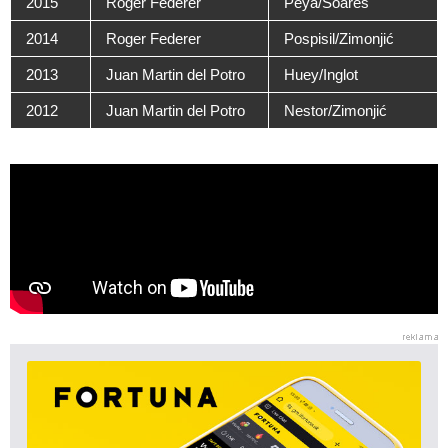
2015
Roger Federer
Peya/Soares
2014
Roger Federer
Pospisil/Zimonjić
2013
Juan Martin del Potro
Huey/Inglot
2012
Juan Martin del Potro
Nestor/Zimonjić