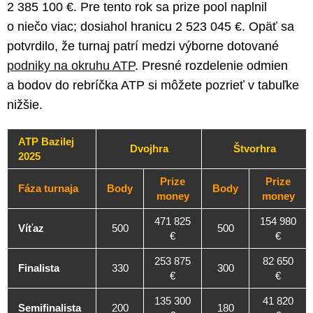
2 385 100 €. Pre tento rok sa prize pool naplnil
o niečo viac; dosiahol hranicu 2 523 045 €. Opäť sa
potvrdilo, že turnaj patrí medzi výborne dotované
podniky na okruhu ATP
. Presné rozdelenie odmien
a bodov do rebríčka ATP si môžete pozrieť v tabuľke
nižšie.
ATP Bazilej
Dvojhra
Štvorhra
2025
Prize
Prize
Fáza turnaja
Body
Body
money
money
471 825
154 980
Víťaz
500
500
€
€
253 875
82 650
Finalista
330
300
€
€
135 300
41 820
Semifinalista
200
180