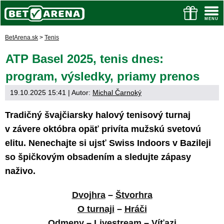
BetArena.sk
>
Tenis
ATP Basel 2025, tenis dnes:
program, výsledky, priamy prenos
19.10.2025 15:41
| Autor:
Michal Čarnoký
Tradičný švajčiarsky halový tenisový turnaj
v závere októbra opäť privíta mužskú svetovú
elitu. Nenechajte si ujsť Swiss Indoors v Bazileji
so špičkovým obsadením a sledujte zápasy
naživo.
Dvojhra
–
Štvorhra
O turnaji
–
Hráči
Odmeny
–
Livestream
–
Víťazi