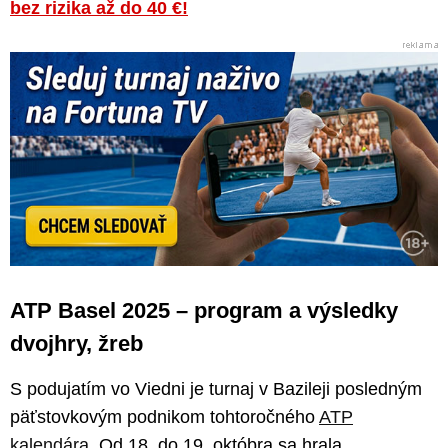
bez rizika až do 40 €!
ATP Basel 2025 – program a výsledky
dvojhry, žreb
S podujatím vo Viedni je turnaj v Bazileji posledným
päťstovkovým podnikom tohtoročného
ATP
kalendára
. Od 18. do 19. októbra sa hrala