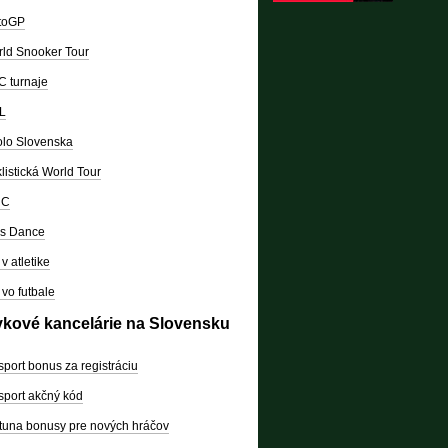
toGP
ld Snooker Tour
 turnaje
L
lo Slovenska
listická World Tour
RC
's Dance
v atletike
vo futbale
vkové kancelárie na Slovensku
sport bonus za registráciu
sport akčný kód
tuna bonusy pre nových hráčov