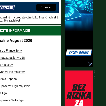
Stav si
zardné hry predstavujú riziko finančných strát
vzniku závislosti.
ŽITÉ INFORMÁCIE
uálne August 2026
r de France ženy
 hádzaná ženy U18
a majstrov
van v Lige majstrov
lta a España
 pozerať Ligu majstrov
é liga
 pozerať Niké ligu