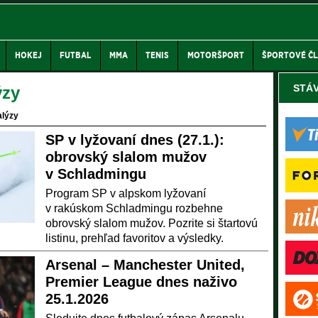
HOKEJ
FUTBAL
MMA
TENIS
MOTORŠPORT
ŠPORTOVÉ Č
STÁ
ýzy
alýzy
SP v lyžovaní dnes (27.1.):
obrovský slalom mužov
v Schladmingu
Program SP v alpskom lyžovaní
v rakúskom Schladmingu rozbehne
obrovský slalom mužov. Pozrite si štartovú
listinu, prehľad favoritov a výsledky.
Arsenal – Manchester United,
Premier League dnes naživo
25.1.2026