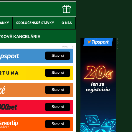
LÁNKY
SPOLOČENSKÉ STÁVKY
O NÁS
VKOVÉ KANCELÁRIE
Stav si
Stav si
Stav si
Stav si
Stav si