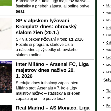
Barcelone v 7. kole Ligy majstrov naživo –
Mo
štatistiky a priebeh zápasu aj online práve
teraz.
Wor
SP v alpskom lyžovaní
PDC
Kronplatz dnes: obrovský
NH
slalom žien (20.1.)
Oko
SP v alpskom lyžovaní Kronplatz 2026.
Cyk
Pozrite si program, štartové čísla
a následne aj výsledky obrovského
W
slalomu online.
Let
Inter Miláno – Arsenal FC, Liga
MS 
majstrov dnes naživo 20.
MS 
1. 2026
Stá
Sledujte dnes futbalový zápas Interu
Miláno proti Arsenalu v 7. kole Ligy
Tip
majstrov naživo – štatistiky a priebeh
zápasu aj online práve teraz.
Tip
For
Real Madrid – AS Monaco, Liga