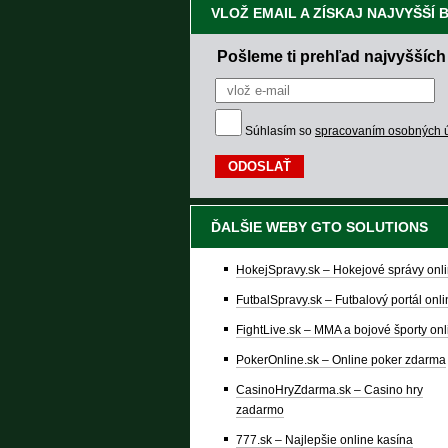
VLOŽ EMAIL A ZÍSKAJ NAJVYŠŠÍ
Pošleme ti prehľad najvyšších
Súhlasím so
spracovaním osobných 
ĎALŠIE WEBY GTO SOLUTIONS
HokejSpravy.sk – Hokejové správy onl
FutbalSpravy.sk – Futbalový portál onl
FightLive.sk – MMA a bojové športy onl
PokerOnline.sk – Online poker zdarma
CasinoHryZdarma.sk – Casino hry
zadarmo
777.sk – Najlepšie online kasína