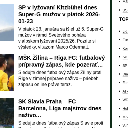
MS 
SP v lyžovaní Kitzbühel dnes –
US
Super-G mužov v piatok 2026-
TOP
01-23
V piatok 23. januára sa išiel už 6. Super-G
Lig
mužov v rámci Svetového pohára
Eur
v alpskom lyžovaní 2025/26. Pozrite si
výsledky, víťazom Marco Odermatt.
Kon
MŠK Žilina – Riga FC: futbalový
SP 
prípravný zápas, kde pozerať...
SP 
Sledujte dnes futbalový zápas Žiliny proti
Dia
Rige v zimnej príprave naživo – priebeh
For
zápasu online práve teraz.
ATP
WTA
SK Slavia Praha – FC
Barcelona, Liga majstrov dnes
Hok
naživo...
MS 
Sledujte dnes futbalový zápas Slavie proti
Veľ