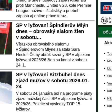
Sledujte dnes futbalový zápas Arsenalu
proti Manchestru United v 23. kole Premier
League naživo – štatistiky a priebeh
zápasu aj online práve teraz.
Ha
a 
SP v lyžovaní Špindlerův Mlýn
dnes – obrovský slalom žien
DÔLE
v sobotu...
Akt
Víťazkou obrovského slalomu
v Špindlerovom Mlyne sa stala Sara
Tou
Hector. Ôsmy obrák sezóny SP v alpskom
lyžovaní 2025/26 žien sa konal v sobotu
MS
24. 1.
Lig
SP v lyžovaní Kitzbühel dnes –
Slo
zjazd mužov v sobotu 2026-01-
Vue
24
Kde
V sobotu 24. januára bol na programe piaty
zjazd mužskej časti SP v alpskom lyžovaní
Nik
2025/26. Pozrite si výsledky TOP 15
Kde
lyžiarov.