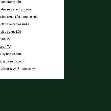
tuna promo kód
xbet registračný bonus
xbet skaut kód a promo kód
ottip stávka bez rizika
ottip bonus kód
tuna TV
sport TV
usy bez vkladu
usy za registráciu
 získať a využiť free spiny