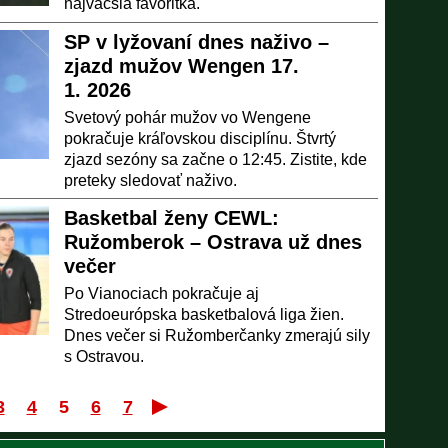
najväčšia favoritka.
SP v lyžovaní dnes naživo –
zjazd mužov Wengen 17.
1. 2026
Svetový pohár mužov vo Wengene
pokračuje kráľovskou disciplínu. Štvrtý
zjazd sezóny sa začne o 12:45. Zistite, kde
preteky sledovať naživo.
Basketbal ženy CEWL:
Ružomberok – Ostrava už dnes
večer
Po Vianociach pokračuje aj
Stredoeurópska basketbalová liga žien.
Dnes večer si Ružomberčanky zmerajú sily
s Ostravou.
3
4
5
6
7
Prvý
Posledný