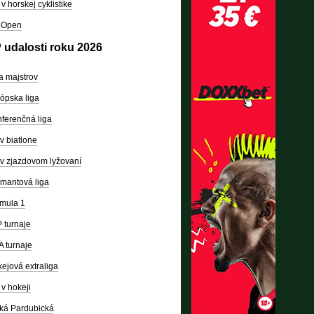
v horskej cyklistike
 Open
 udalosti roku 2026
a majstrov
ópska liga
ferenčná liga
v biatlone
v zjazdovom lyžovaní
mantová liga
mula 1
 turnaje
 turnaje
ejová extraliga
v hokeji
ká Pardubická