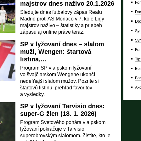
majstrov dnes naživo 20.1.2026
For
Sledujte dnes futbalový zápas Realu
Dox
Madrid proti AS Monaco v 7. kole Ligy
Dox
majstrov naživo – štatistiky a priebeh
Syn
zápasu aj online práve teraz.
Syn
SP v lyžovaní dnes – slalom
For
muži, Wengen: štartová
listina,...
Tip
Program SP v alpskom lyžovaní
Bon
vo švajčiarskom Wengene ukončí
Bon
nedeľňajší slalom mužov. Pozrite si
štartovú listinu, prehľad favoritov
Ako
a výsledky.
SP v lyžovaní Tarvisio dnes:
super-G žien (18. 1. 2026)
Program Svetového pohára v alpskom
lyžovaní pokračuje v Tarvisio
superobrovským slalomom. Zistite, kto je