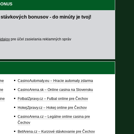
 BONUS
 stávkových bonusov - do minúty je tvoj!
údajov
pre účel zasielania reklamných správ
ine
CasinoAutomaty.eu – Hracie automaty zdarma
ine
CasinoArena.sk – Online casina na Slovensku
ine
FotbalZpravy.cz – Futbal online pre Čechov
HokejZpravy.cz – Hokej online pre Čechov
CasinoArena.cz – Legálne online casina pre
Čechov
BetArena.cz – Kurzové stávkovanie pre Čechov