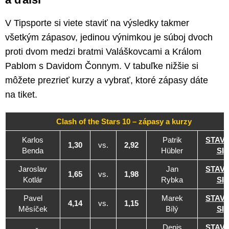
V Tipsporte si viete staviť na výsledky takmer
všetkým zápasov, jedinou výnimkou je súboj dvoch
proti dvom medzi bratmi Valáškovcami a Králom
Pablom s Davidom Čonnym. V tabuľke nižšie si
môžete prezrieť kurzy a vybrať, ktoré zápasy dáte
na tiket.
Clash of the Stars 10 – zápasy a kurzy
Karlos
Patrik
STAV
1,30
vs.
2,92
Benda
Hübler
SI
Jaroslav
Jan
STAV
1,65
vs.
1,98
Kotlár
Rybka
SI
Pavel
Marek
STAV
4,14
vs.
1,15
Měsíček
Bílý
SI
Denis
STAV