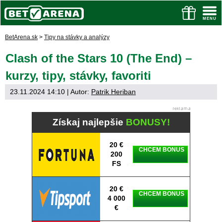
BetArena.sk
>
Tipy na stávky a analýzy
Clash of the Stars 10 (The End) –
kurzy, tipy, stávky, favoriti
23.11.2024 14:10
| Autor:
Patrik Heriban
Získaj najlepšie
BONUSY!
20 €
CHCEM BONUS
200
FS
20 €
CHCEM BONUS
4 000
€