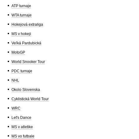
ATP turnaje
WTA turnaje
Hokejová extraliga
MS v hokeji
Veľká Pardubická
MotoGP
World Snooker Tour
PDC turnaje
NHL
Okolo Slovenska
Cyklistická World Tour
WRC
Let's Dance
MS v atletike
MS vo futbale