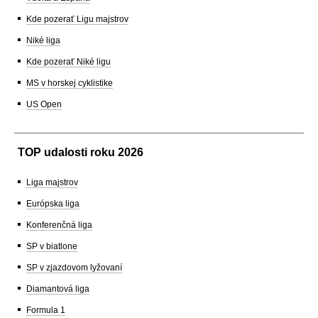
Kde pozerať Ligu majstrov
Niké liga
Kde pozerať Niké ligu
MS v horskej cyklistike
US Open
TOP udalosti roku 2026
Liga majstrov
Európska liga
Konferenčná liga
SP v biatlone
SP v zjazdovom lyžovaní
Diamantová liga
Formula 1