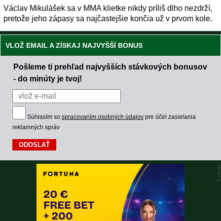
Václav Mikulášek sa v MMA klietke nikdy príliš dlho nezdrží,
pretože jeho zápasy sa najčastejšie končia už v prvom kole.
VLOŽ EMAIL A ZÍSKAJ NAJVYŠŠÍ BONUS
Pošleme ti prehľad najvyšších stávkových bonusov
- do minúty je tvoj!
Súhlasím so
spracovaním osobných údajov
pre účel zasielania
reklamných správ