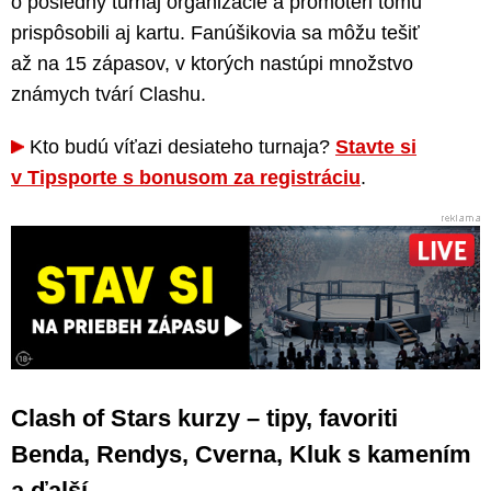
o posledný turnaj organizácie a promotéri tomu
prispôsobili aj kartu. Fanúšikovia sa môžu tešiť
až na 15 zápasov, v ktorých nastúpi množstvo
známych tvárí Clashu.
Kto budú víťazi desiateho turnaja?
Stavte si
v Tipsporte s bonusom za registráciu
.
Clash of Stars kurzy – tipy, favoriti
Benda, Rendys, Cverna, Kluk s kamením
a ďalší