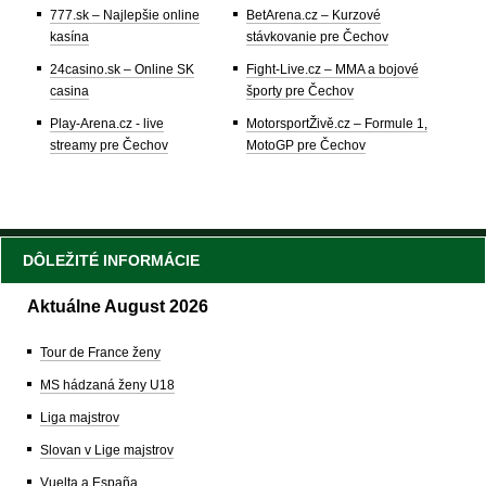
777.sk – Najlepšie online
BetArena.cz – Kurzové
kasína
stávkovanie pre Čechov
24casino.sk – Online SK
Fight-Live.cz – MMA a bojové
casina
športy pre Čechov
Play-Arena.cz - live
MotorsportŽivě.cz – Formule 1,
streamy pre Čechov
MotoGP pre Čechov
DÔLEŽITÉ INFORMÁCIE
Aktuálne August 2026
Tour de France ženy
MS hádzaná ženy U18
Liga majstrov
Slovan v Lige majstrov
Vuelta a España