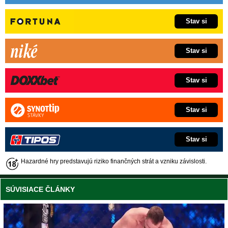
Stav si
Stav si
Stav si
Stav si
Stav si
Hazardné hry predstavujú riziko finančných strát a vzniku závislosti.
SÚVISIACE ČLÁNKY