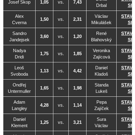
Josef Škop
1,05
vs.
7,43
Drbal
SI
Alex
Václav
STAV
1,50
vs.
2,31
Cverna
Mikulášek
SI
Sandro
René
STAV
3,60
vs.
1,20
Jandejsek
Blahovský
SI
Nadya
Veronika
STAV
1,75
vs.
1,85
Dridi
Zajícová
SI
Leoš
Daniel
STAV
1,13
vs.
4,42
Svoboda
Kladoš
SI
Ondřej
Standa
STAV
1,65
vs.
1,98
Untermuller
Lukeš
SI
Adam
Pepa
STAV
4,28
vs.
1,14
Langley
Zajíček
SI
Daniel
Sura
STAV
1,25
vs.
3,21
Klement
Václav
SI