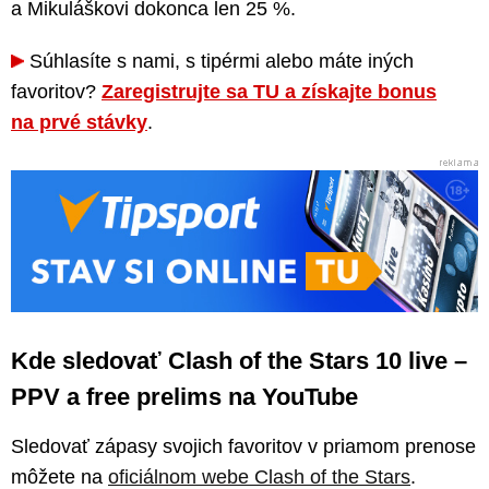
a Mikuláškovi dokonca len 25 %.
Súhlasíte s nami, s tipérmi alebo máte iných
favoritov?
Zaregistrujte sa TU a získajte bonus
na prvé stávky
.
Kde sledovať Clash of the Stars 10 live –
PPV a free prelims na YouTube
Sledovať zápasy svojich favoritov v priamom prenose
môžete na
oficiálnom webe Clash of the Stars
.