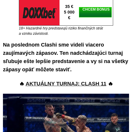
35 €
CHCEM BONUS
5 000
€
18+ Hazardné hry predstavujú riziko finančných strát
a vzniku závislosti.
Na poslednom Clashi sme videli viacero
zaujímavých zápasov. Ten nadchádzajúci turnaj
sľubuje ešte lepšie predstavenie a vy si na všetky
zápasy opäť môžete staviť.
🔥
AKTUÁLNY TURNAJ: CLASH 11
🔥