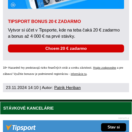
TIPSPORT BONUS 20 € ZADARMO
Vytvor si účet v Tipsporte, kde na teba čaká 20 € zadarmo
a bonus až 4 000 € na prvé stávky.
Chcem 20 € zadarmo
18+ Hazardné hry predstavujú riziko finančných strát a vzniku závislosti.
Hrajte zodpovedne
a pre
zábavu! Využitie bonusov je podmienené registráciou -
informácie tu
.
23.11.2024 14:10
| Autor:
Patrik Heriban
STÁVKOVÉ KANCELÁRIE
Stav si