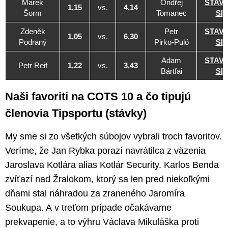
Marek
Ondřej
STAV
1,15
vs.
4,14
Šorm
Tomanec
SI
Zdeněk
Petr
STAV
1,05
vs.
6,30
Podraný
Pirko-Puló
SI
Adam
STAV
Petr Reif
1,22
vs.
3,43
Bártfai
SI
Naši favoriti na COTS 10 a čo tipujú
členovia Tipsportu (stávky)
My sme si zo všetkých súbojov vybrali troch favoritov.
Veríme, že Jan Rybka porazí navrátilca z väzenia
Jaroslava Kotlára alias Kotlár Security. Karlos Benda
zvíťazí nad Žralokom, ktorý sa len pred niekoľkými
dňami stal náhradou za zraneného Jaromíra
Soukupa. A v treťom prípade očakávame
prekvapenie, a to výhru Václava Mikuláška proti