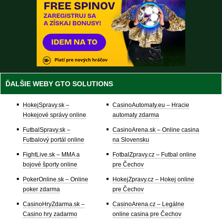
ĎALŠIE WEBY GTO SOLUTIONS
HokejSpravy.sk –
CasinoAutomaty.eu – Hracie
Hokejové správy online
automaty zdarma
FutbalSpravy.sk –
CasinoArena.sk – Online casina
Futbalový portál online
na Slovensku
FightLive.sk – MMA a
FotbalZpravy.cz – Futbal online
bojové športy online
pre Čechov
PokerOnline.sk – Online
HokejZpravy.cz – Hokej online
poker zdarma
pre Čechov
CasinoHryZdarma.sk –
CasinoArena.cz – Legálne
Casino hry zadarmo
online casina pre Čechov