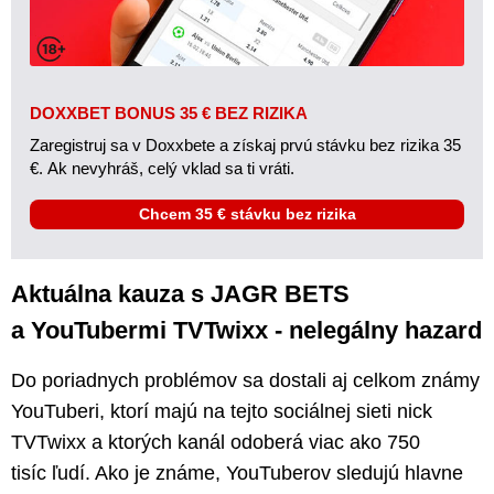
DOXXBET BONUS 35 € BEZ RIZIKA
Zaregistruj sa v Doxxbete a získaj prvú stávku bez rizika 35
€. Ak nevyhráš, celý vklad sa ti vráti.
Chcem 35 € stávku bez rizika
Aktuálna kauza s JAGR BETS
a YouTubermi TVTwixx - nelegálny hazard
Do poriadnych problémov sa dostali aj celkom známy
YouTuberi, ktorí majú na tejto sociálnej sieti nick
TVTwixx a ktorých kanál odoberá viac ako 750
tisíc ľudí. Ako je známe, YouTuberov sledujú hlavne