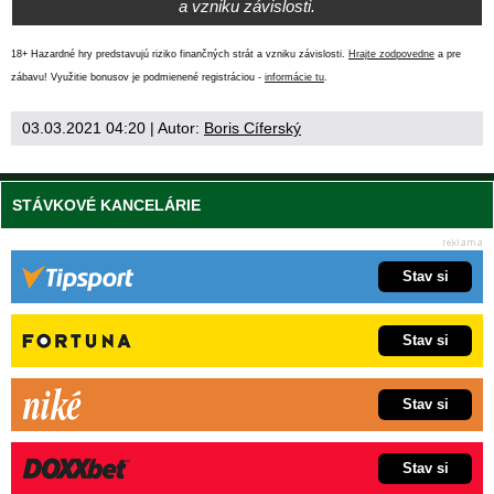
a vzniku závislosti.
18+ Hazardné hry predstavujú riziko finančných strát a vzniku závislosti.
Hrajte zodpovedne
a pre
zábavu! Využitie bonusov je podmienené registráciou -
informácie tu
.
03.03.2021 04:20
| Autor:
Boris Cíferský
STÁVKOVÉ KANCELÁRIE
Stav si
Stav si
Stav si
Stav si