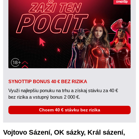
SYNOTTIP BONUS 40 € BEZ RIZIKA
Využi najlepšiu ponuku na trhu a získaj stávku za 40 €
bez rizika a vstupný bonus 2 000 €.
Chcem 40 € stávku bez rizika
Vojtovo Sázení, OK sázky, Král sázení,