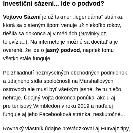
Investiční sázení... Ide o podvod?
Vojtovo Sázení
je už takmer „legendárna“ stránka,
ktorá sa plateným tipom venuje už niekoľko rokov,
riešila sa dokonca aj v médiách (
Novinky.cz
,
televízia..). Na internete je možné sa dočítať a je
overené, že ide o
jasný podvod
, napriek tomu
všetko stále funguje.
Po zhliadnutí nezmyselných obchodných podmienok
a údajného sídla spoločnosti na Marshallových
ostrovoch ale musí byť všetkým jasné, že tu niečo
nehraje. Údajný Vojta dokonca ponúkal akciu aj
pre
tenisový Wimbledon
v roku 2019 a naďalej
funguje aj jeho Facebooková stránka, neskutočné...
Rovnaký vlastník údajne prevádzkoval aj Hurvajz tipy,