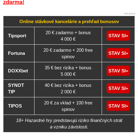
zdarma!
Online stávkové kancelárie a
prehľad
bonusov
20 € zadarmo + bonus
Tipsport
STAV SI
4 000 €
20 € zadarmo + 200 free
Fortuna
STAV SI
spinov
35 € bez rizika + bonus
DOXXbet
STAV SI
5 000 €
SYNOT
40 € bez rizika + bonus
STAV SI
TIP
2 000 €
20 € za vklad + 100 free
TIPOS
STAV SI
spinov
18+ Hazardné hry predstavujú riziko finančných strát
a vzniku závislosti.