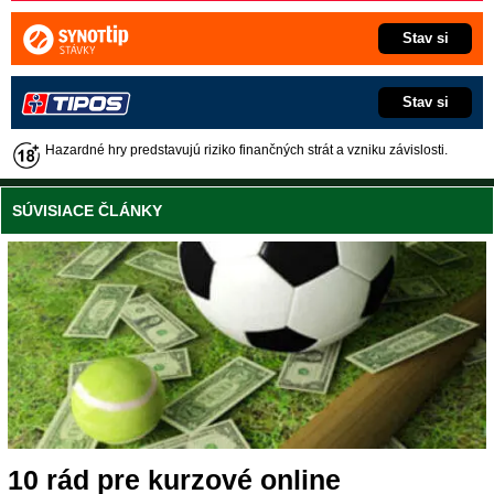
Stav si
Stav si
Hazardné hry predstavujú riziko finančných strát a vzniku závislosti.
SÚVISIACE ČLÁNKY
10 rád pre kurzové online