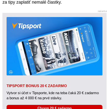
za tipy zaplatiť nemalé čiastky.
TIPSPORT BONUS 20 € ZADARMO
Vytvor si účet v Tipsporte, kde na teba čaká 20 € zadarmo
a bonus až 4 000 € na prvé stávky.
Chcem 20 € zadarmo