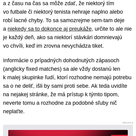
a z času na čas sa môže zdať, že niektorý tím
vo futbale či niektorý tenista nehraje naplno alebo
robí lacné chyby. To sa samozrejme sem-tam deje
a
niekedy sa to dokonce aj preukáže
, určite to ale nie
je každý deň, ako sa niektorí stávkári domnievajú
vo chvíli, keď im zrovna nevychádza tiket.
Informácie o prípadných dohodnutých zápasoch
(anglicky fixed matches) sa ale vždy dostanú len
k malej skupinke ľudí, ktorí rozhodne nemajú potrebu
sa o ne deliť, išli by sami proti sebe. Ak teda uvidíte
na nejakej stránke, že má prístup k týmto tipom,
neverte tomu a rozhodne za podobné sľuby nič
neplaťte.