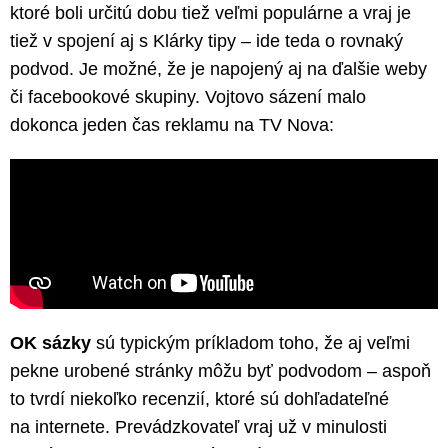
ktoré boli určitú dobu tiež veľmi populárne a vraj je
tiež v spojení aj s Klárky tipy – ide teda o rovnaký
podvod. Je možné, že je napojený aj na ďalšie weby
či facebookové skupiny. Vojtovo sázení malo
dokonca jeden čas reklamu na TV Nova:
OK sázky
sú typickým príkladom toho, že aj veľmi
pekne urobené stránky môžu byť podvodom – aspoň
to tvrdí niekoľko recenzií, ktoré sú dohľadateľné
na internete. Prevádzkovateľ vraj už v minulosti