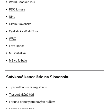
World Snooker Tour
PDC turnaje
NHL
Okolo Slovenska
Cyklistická World Tour
WRC
Let's Dance
MS v atletike
MS vo futbale
Stávkové kancelárie na Slovensku
Tipsport bonus za registráciu
Tipsport akčný kód
Fortuna bonusy pre nových hráčov