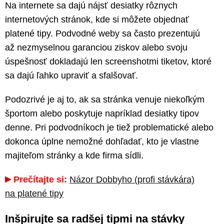
Na internete sa dajú nájsť desiatky rôznych
internetových stránok, kde si môžete objednať
platené tipy. Podvodné weby sa často prezentujú
až nezmyselnou garanciou ziskov alebo svoju
úspešnosť dokladajú len screenshotmi tiketov, ktoré
sa dajú ľahko upraviť a sfalšovať.
Podozrivé je aj to, ak sa stránka venuje niekoľkým
športom alebo poskytuje napríklad desiatky tipov
denne. Pri podvodníkoch je tiež problematické alebo
dokonca úplne nemožné dohľadať, kto je vlastne
majiteľom stránky a kde firma sídli.
Prečítajte si:
Názor Dobbyho (profi stávkára)
na platené tipy
Inšpirujte sa radšej tipmi na stávky