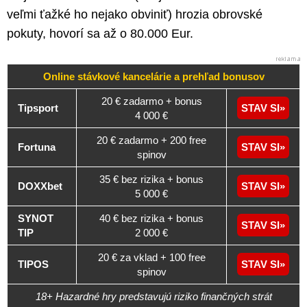
veľmi ťažké ho nejako obviniť) hrozia obrovské
pokuty, hovorí sa až o 80.000 Eur.
Online stávkové kancelárie a
prehľad
bonusov
20 € zadarmo + bonus
Tipsport
STAV SI
4 000 €
20 € zadarmo + 200 free
Fortuna
STAV SI
spinov
35 € bez rizika + bonus
DOXXbet
STAV SI
5 000 €
SYNOT
40 € bez rizika + bonus
STAV SI
TIP
2 000 €
20 € za vklad + 100 free
TIPOS
STAV SI
spinov
18+ Hazardné hry predstavujú riziko finančných strát