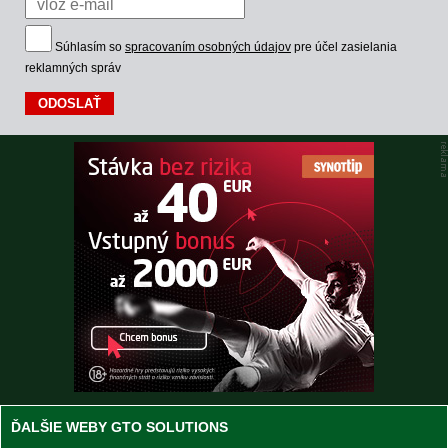
Súhlasím so
spracovaním osobných údajov
pre účel zasielania
reklamných správ
ĎALŠIE WEBY GTO SOLUTIONS