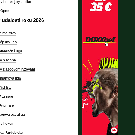
v horskej cyklistike
 Open
 udalosti roku 2026
a majstrov
ópska liga
ferenčná liga
v biatlone
v zjazdovom lyžovaní
mantová liga
mula 1
 turnaje
 turnaje
ejová extraliga
v hokeji
ká Pardubická