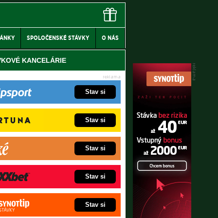
LÁNKY
SPOLOČENSKÉ STÁVKY
O NÁS
VKOVÉ KANCELÁRIE
Stav si
Stav si
Stav si
Stav si
Stav si