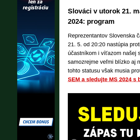
Slováci v utorok 21. m
2024: program
Reprezentantov Slovenska ča
21. 5. od 20:20 nastúpia prot
účastníkom i víťazom našej 
samozrejme veľmi blízko aj n
tohto statusu však musia pro
SEM a sledujte MS 2024 s 