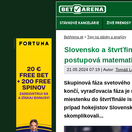
STÁVKOVÉ KANCELÁRIE
ŽIVÉ PRENOSY
BetArena.sk
>
Tipy na stávky a analýzy
Slovensko a štvrťfin
postupová matemat
21.05.2024 07:19
| Autor:
Tomáš L
Skupinová fáza svetového
končí, vyraďovacia fáza je
miestenku do štvrťfinále is
prípad hokejistov Slovensk
skomplikovali...