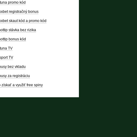
tuna promo kód
xbet registračný bonus
xbet skaut kód a promo kód
ottip stávka bez rizika
ottip bonus kód
tuna TV
sport TV
usy bez vkladu
usy za registráciu
 získať a využiť free spiny