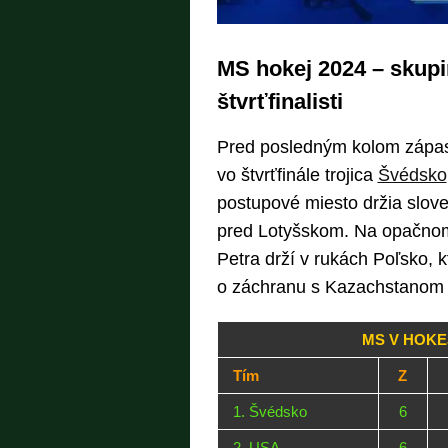
MS hokej 2024 – skupi
štvrťfinalisti
Pred posledným kolom zápas
vo štvrťfinále trojica
Švédsko
postupové miesto držia slov
pred Lotyšskom. Na opačnom 
Petra drží v rukách Poľsko, 
o záchranu s Kazachstanom a
MS V HOKEJ
Tím
Z
1. Švédsko
6
2. USA
6