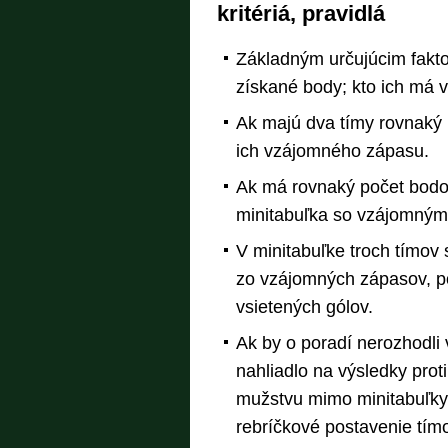
kritériá, pravidlá
Základným určujúcim fakt
získané body; kto ich má vi
Ak majú dva tímy rovnaký 
ich vzájomného zápasu.
Ak má rovnaký počet bodov 
minitabuľka so vzájomnými
V minitabuľke troch tímov
zo vzájomných zápasov, p
vsietených gólov.
Ak by o poradí nerozhodli 
nahliadlo na výsledky pro
mužstvu mimo minitabuľky
rebríčkové postavenie tí