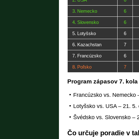
3. Nemecko
6
4. Slovensko
6
5. Lotyšsko
6
6. Kazachstan
7
7. Francúzsko
6
8. Poľsko
7
Program zápasov 7. kola
Francúzsko vs. Nemecko –
Lotyšsko vs. USA – 21. 5.
Švédsko vs. Slovensko – 2
Čo určuje poradie v t