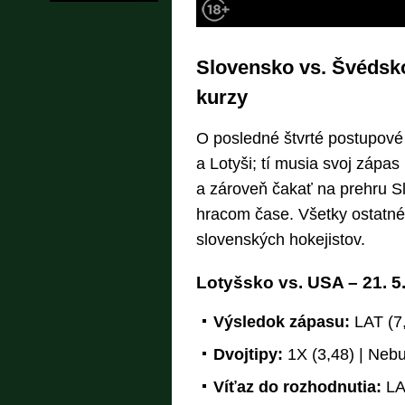
Slovensko vs. Švédsko
kurzy
O posledné štvrté postupové 
a Lotyši; tí musia svoj zápa
a zároveň čakať na prehru S
hracom čase. Všetky ostatné
slovenských hokejistov.
Lotyšsko vs. USA – 21. 5
Výsledok zápasu:
LAT (7,
Dvojtipy:
1X (3,48) | Nebu
Víťaz do rozhodnutia:
LAT