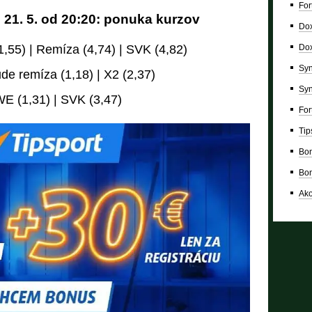
For
21. 5. od 20:20: ponuka kurzov
Dox
Dox
55) | Remíza (4,74) | SVK (4,82)
Syn
de remíza (1,18) | X2 (2,37)
Syn
 (1,31) | SVK (3,47)
For
Tip
Bon
Bon
Ako