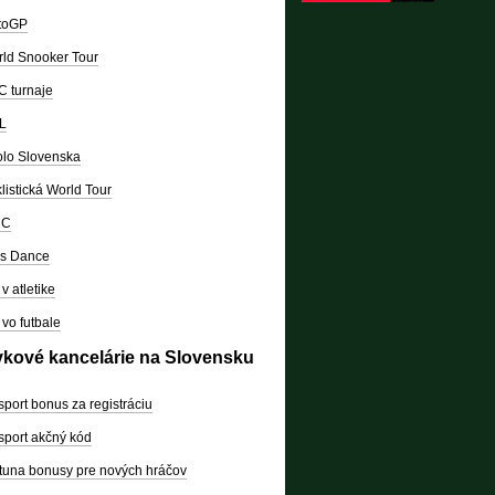
toGP
ld Snooker Tour
 turnaje
L
lo Slovenska
listická World Tour
RC
's Dance
v atletike
vo futbale
vkové kancelárie na Slovensku
sport bonus za registráciu
sport akčný kód
tuna bonusy pre nových hráčov