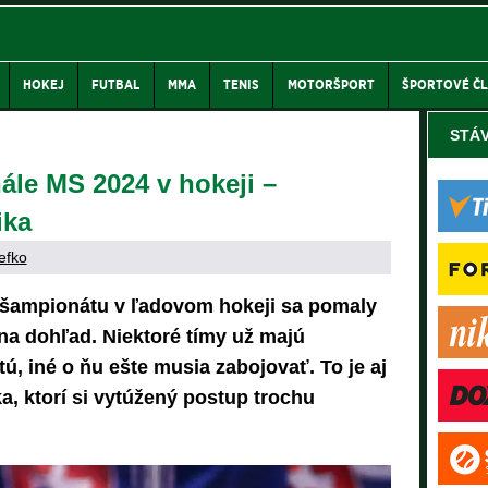
HOKEJ
FUTBAL
MMA
TENIS
MOTORŠPORT
ŠPORTOVÉ Č
STÁ
ále MS 2024 v hokeji –
ika
efko
 šampionátu v ľadovom hokeji sa pomaly
 na dohľad. Niektoré tímy už majú
tú, iné o ňu ešte musia zabojovať. To je aj
a, ktorí si vytúžený postup trochu