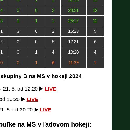
4
0
0
2
28:21
12
3
1
1
1
25:17
12
1
3
0
2
16:23
9
2
0
0
5
12:31
6
1
0
1
4
10:20
4
0
0
1
6
11:29
1
 skupiny B na MS v hokeji 2024
 21. 5. od 12:20 ▶️
LIVE
 od 16:20 ▶️
LIVE
1. 5. od 20:20 ▶️
LIVE
abuľke na MS v ľadovom hokeji: