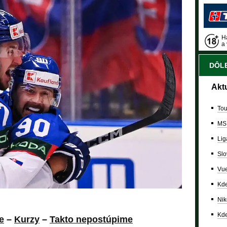
Ha
a 
DÔLE
Akt
Tou
MS
Lig
Slo
Vue
Kde
Nik
Kde
e
–
Kurzy
–
Takto nepostúpime