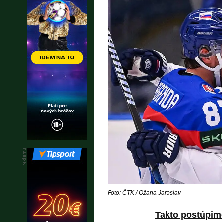
Foto: ČTK / Ožana Jaroslav
Takto postúpim