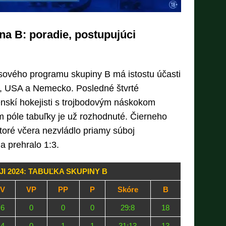
na B: poradie, postupujúci
ového programu skupiny B má istostu účasti
, USA a Nemecko. Posledné štvrté
enskí hokejisti s trojbodovým náskokom
póle tabuľky je už rozhodnuté. Čierneho
ktoré včera nezvládlo priamy súboj
 prehralo 1:3.
I 2024: TABUĽKA SKUPINY B
V
VP
PP
P
Skóre
B
6
0
0
0
29:8
18
4
0
1
1
31:13
13