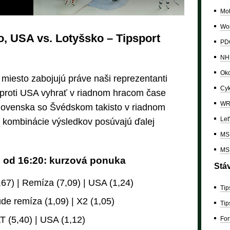
Mo
Wor
, USA vs. Lotyšsko – Tipsport
PDC
NH
Oko
miesto zabojujú práve naši reprezentanti
Cyk
s proti USA vyhrať v riadnom hracom čase
W
lovenska so Švédskom takisto v riadnom
Let
 kombinácie výsledkov posúvajú ďalej
MS 
MS 
. od 16:20: kurzová ponuka
Stá
67) | Remíza (7,09) | USA (1,24)
Tip
de remíza (1,09) | X2 (1,05)
Tip
 (5,40) | USA (1,12)
For