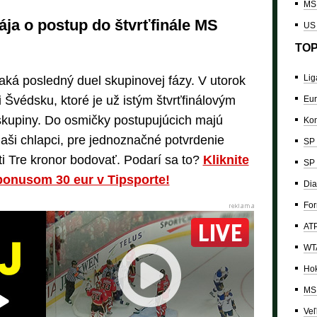
MS 
ája o postup do štvrťfinále MS
US
TOP
Lig
ká posledný duel skupinovej fázy. V utorok
i Švédsku, ktoré je už istým štvrťfinálovým
Eur
skupiny. Do osmičky postupujúcich majú
Kon
aši chlapci, pre jednoznačné potvrdenie
SP 
ti Tre kronor bodovať. Podarí sa to?
Kliknite
SP 
bonusom 30 eur v Tipsporte!
Dia
For
ATP
WTA
Hok
MS 
Veľ