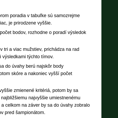
orom poradia v tabuľke sú samozrejme
ac, je prirodzene vyššie.
počet bodov, rozhodne o poradí výsledok
tri a viac mužstiev, prichádza na rad
 výsledkami týchto tímov.
 sa do úvahy berú najskôr body
otom skóre a nakoniec vyšší počet
vyššie zmienené kritériá, potom by sa
ti najbližšiemu najvyššie umiestnenému
 a celkom na záver by sa do úvahy zobralo
mov pred šampionátom.