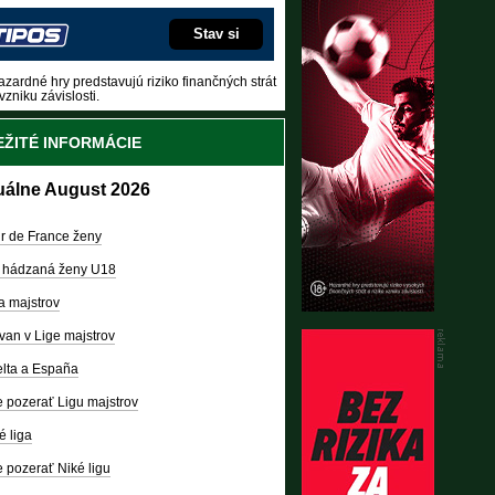
Stav si
zardné hry predstavujú riziko finančných strát
vzniku závislosti.
ŽITÉ INFORMÁCIE
uálne August 2026
r de France ženy
 hádzaná ženy U18
a majstrov
van v Lige majstrov
lta a España
 pozerať Ligu majstrov
é liga
 pozerať Niké ligu