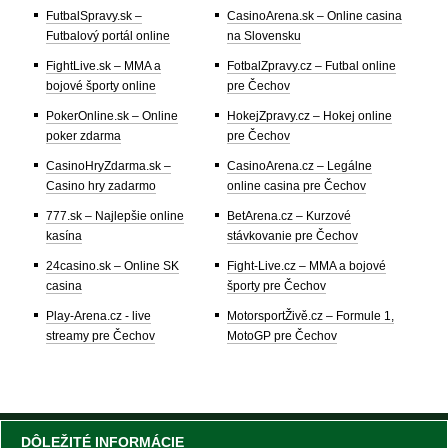
FutbalSpravy.sk –
CasinoArena.sk – Online casina
Futbalový portál online
na Slovensku
FightLive.sk – MMA a
FotbalZpravy.cz – Futbal online
bojové športy online
pre Čechov
PokerOnline.sk – Online
HokejZpravy.cz – Hokej online
poker zdarma
pre Čechov
CasinoHryZdarma.sk –
CasinoArena.cz – Legálne
Casino hry zadarmo
online casina pre Čechov
777.sk – Najlepšie online
BetArena.cz – Kurzové
kasína
stávkovanie pre Čechov
24casino.sk – Online SK
Fight-Live.cz – MMA a bojové
casina
športy pre Čechov
Play-Arena.cz - live
MotorsportŽivě.cz – Formule 1,
streamy pre Čechov
MotoGP pre Čechov
DÔLEŽITÉ INFORMÁCIE