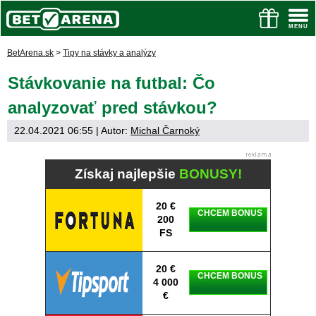
BetArena.sk
>
Tipy na stávky a analýzy
Stávkovanie na futbal: Čo
analyzovať pred stávkou?
22.04.2021 06:55
| Autor:
Michal Čarnoký
Získaj najlepšie
BONUSY!
20 €
CHCEM BONUS
200
FS
20 €
CHCEM BONUS
4 000
€