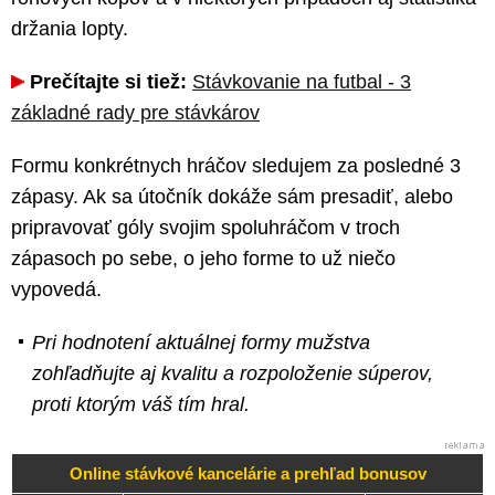
držania lopty.
Prečítajte si tiež:
Stávkovanie na futbal - 3
základné rady pre stávkárov
Formu konkrétnych hráčov sledujem za posledné 3
zápasy. Ak sa útočník dokáže sám presadiť, alebo
pripravovať góly svojim spoluhráčom v troch
zápasoch po sebe, o jeho forme to už niečo
vypovedá.
Pri hodnotení aktuálnej formy mužstva
zohľadňujte aj kvalitu a rozpoloženie súperov,
proti ktorým váš tím hral.
Online stávkové kancelárie a
prehľad
bonusov