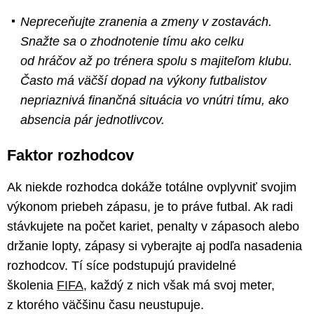
Nepreceňujte zranenia a zmeny v zostavách.
Snažte sa o zhodnotenie tímu ako celku
od hráčov až po trénera spolu s majiteľom klubu.
Často má väčší dopad na výkony futbalistov
nepriaznivá finančná situácia vo vnútri tímu, ako
absencia pár jednotlivcov.
Faktor rozhodcov
Ak niekde rozhodca dokáže totálne ovplyvniť svojim
výkonom priebeh zápasu, je to práve futbal. Ak radi
stávkujete na počet kariet, penalty v zápasoch alebo
držanie lopty, zápasy si vyberajte aj podľa nasadenia
rozhodcov. Tí síce podstupujú pravidelné
školenia
FIFA
, každý z nich však má svoj meter,
z ktorého väčšinu času neustupuje.