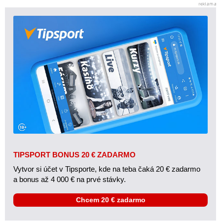
TIPSPORT BONUS 20 € ZADARMO
Vytvor si účet v Tipsporte, kde na teba čaká 20 € zadarmo
a bonus až 4 000 € na prvé stávky.
Chcem 20 € zadarmo