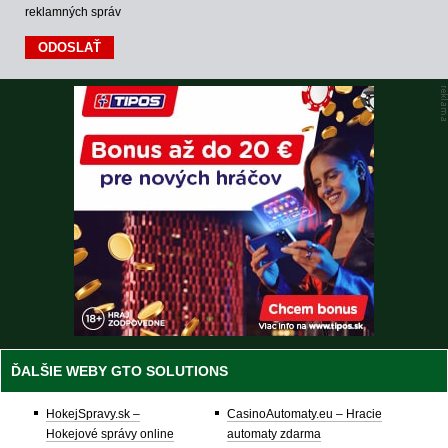
reklamných správ
ĎALŠIE WEBY GTO SOLUTIONS
HokejSpravy.sk –
CasinoAutomaty.eu – Hracie
Hokejové správy online
automaty zdarma