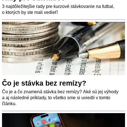
3 najdôležitejšie rady pre kurzové stávkovanie na futbal,
o ktorých by ste mali vedieť!
Čo je stávka bez remízy?
Čo je a čo znamená stávka bez remízy? Aké sú jej výhody
a aj následné príklady, to všetko sme si uviedli v tomto
článku.