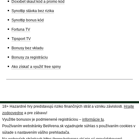
Doxxbet skaut kód a promo kód
Synottip stávka bez rizika
Synottip bonus kód
Fortuna TV
Tipsport TV
Bonusy bez vkladu
Bonusy za registráciu
Ako získať a využiť free spiny
18+ Hazardné hry predstavujú riziko finančných strát a vzniku závislosti.
Hrajte
zodpovedne
a pre zábavu!
Využitie bonusov je podmienené registráciou –
informácie tu
.
Používaním webstránky BetArena.sk vyjadrujete súhlas s používaním cookies v
súlade s nastavením vášho prehliadača.
Na webových stránkach https://www.betarena.sk/ nie sú prevádzkované