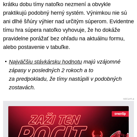
krátku dobu tímy natoľko nezmení a obvykle
praktikujú podobný herný systém. Výnimkou nie sú
ani dlhé šňúry výhier nad určitým súperom. Evidentne
tímu hra súpera natoľko vyhovuje, že ho dokáže
pravidelne porážať bez ohľadu na aktuálnu formu,
alebo postavenie v tabuľke.
Najväčšiu stávkársku hodnotu
majú vzájomné
zápasy v posledných 2 rokoch a to
za predpokladu, že tímy nastúpili v podobných
zostavách.