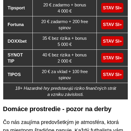
20 € zadarmo + bonus
Tipsport
STAV SI
4 000 €
20 € zadarmo + 200 free
Fortuna
STAV SI
spinov
35 € bez rizika + bonus
DOXXbet
STAV SI
5 000 €
SYNOT
40 € bez rizika + bonus
STAV SI
TIP
2 000 €
20 € za vklad + 100 free
TIPOS
STAV SI
spinov
18+ Hazardné hry predstavujú riziko finančných strát
a vzniku závislosti.
Domáce prostredie - pozor na derby
Čo nás zaujíma predovšetkým je atmosféra, ktorá
na miestnom štadióne panuje. Každý futbalista vám