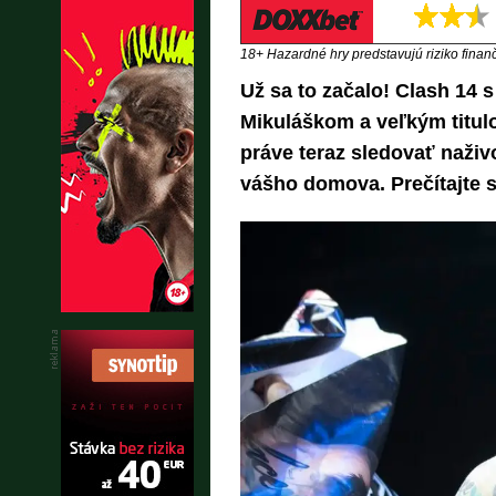
18+ Hazardné hry predstavujú riziko finančn
Už sa to začalo! Clash 14
Mikuláškom a veľkým titu
práve teraz sledovať naživo
vášho domova. Prečítajte si