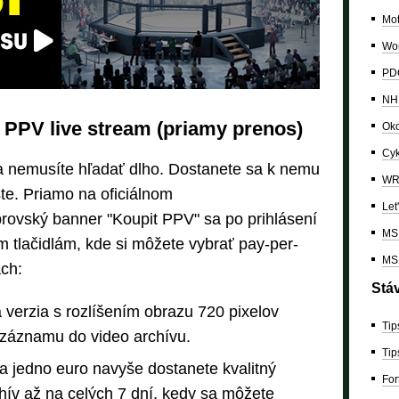
Mo
Wor
PDC
NH
 PPV live stream (priamy prenos)
Oko
Cyk
ja nemusíte hľadať dlho. Dostanete sa k nemu
W
te. Priamo na oficiálnom
Let
rovský banner "Koupit PPV" sa po prihlásení
MS 
 tlačidlám, kde si môžete vybrať pay-per-
MS 
ch:
Stá
 verzia s rozlíšením obrazu 720 pixelov
Tip
záznamu do video archívu.
Tip
a jedno euro navyše dostanete kvalitný
For
hív až na celých 7 dní, kedy sa môžete