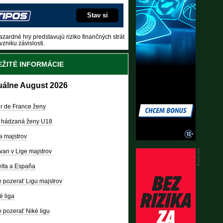
Stav si
zardné hry predstavujú riziko finančných strát
vzniku závislosti.
ŽITÉ INFORMÁCIE
uálne August 2026
r de France ženy
 hádzaná ženy U18
a majstrov
van v Lige majstrov
lta a España
 pozerať Ligu majstrov
é liga
 pozerať Niké ligu