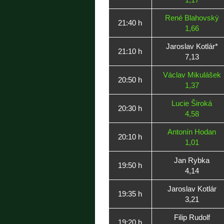
René Blahovský
21:40 h
1,66
Jaroslav Kotlár*
21:10 h
7,13
Václav Mikulášek
20:50 h
1,37
Lucie Široká
20:30 h
4,58
Antonín Hodan
20:10 h
1,01
Jan Rybka
19:50 h
4,14
Jaroslav Kotlár
19:35 h
3,21
Filip Rudolf
19:20 h