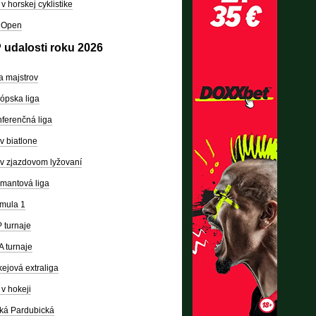
v horskej cyklistike
 Open
 udalosti roku 2026
a majstrov
ópska liga
ferenčná liga
v biatlone
v zjazdovom lyžovaní
mantová liga
mula 1
 turnaje
 turnaje
ejová extraliga
v hokeji
ká Pardubická