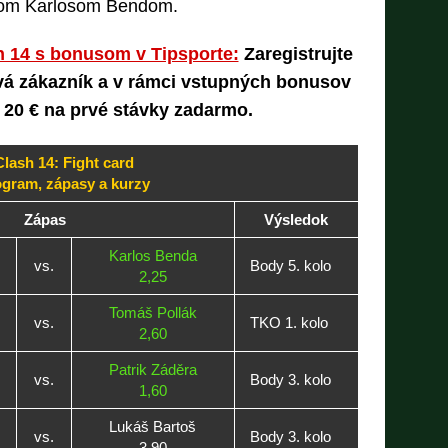
om Karlosom Bendom.
h 14 s bonusom v Tipsporte:
Zaregistrujte
ová zákazník a v rámci vstupných bonusov
 20 € na prvé stávky zadarmo.
Clash 14: Fight card
gram, zápasy a kurzy
Zápas
Výsledok
Karlos Benda
vs.
Body 5. kolo
2,25
Tomáš Pollák
vs.
TKO 1. kolo
2,60
Patrik Záděra
vs.
Body 3. kolo
1,60
Lukáš Bartoš
vs.
Body 3. kolo
3,90