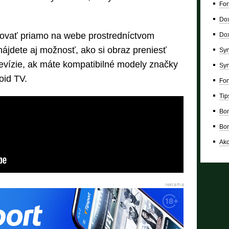
For
Dox
ovať priamo na webe prostredníctvom
Dox
nájdete aj možnosť, ako si obraz preniesť
Syn
levízie, ak máte kompatibilné modely značky
Syn
oid TV.
For
Tip
Bon
Bon
Ako