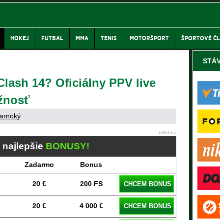
HOKEJ
FUTBAL
MMA
TENIS
MOTORŠPORT
ŠPORTOVÉ Č
STÁ
lash 14? Oficiálny PPV live
žnosť
arnoký
j najlepšie
BONUSY!
Zadarmo
Bonus
20 €
200 FS
CHCEM BONUS
20 €
4 000 €
CHCEM BONUS