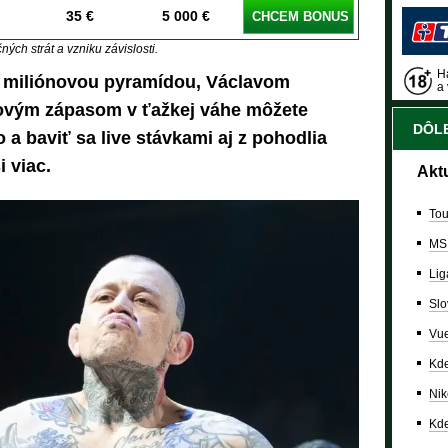
35 €
5 000 €
CHCEM BONUS
ých strát a vzniku závislosti.
Ha
 s miliónovou pyramídou, Václavom
a 
lovým zápasom v ťažkej váhe môžete
DÔLE
 a baviť sa live stávkami aj z pohodlia
 viac.
Akt
Tou
MS
Lig
Slo
Vue
Kde
Nik
Kde