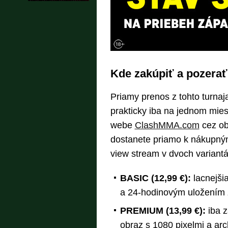
Kde zakúpiť a pozerať
Priamy prenos z tohto turna
prakticky iba na jednom mies
webe
ClashMMA.com
cez ob
dostanete priamo k nákupným
view stream v dvoch variantá
BASIC (12,99 €):
lacnejšia
a 24-hodinovým uložením 
PREMIUM (13,99 €):
iba z
obraz s 1080 pixelmi a arc