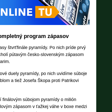
kompletný program zápasov
sy štvrťfinále pyramídy. Po nich príde prvý
yvrcholí pútavým česko-slovenským zápasom
arim.
lové duely pyramídy, po nich uvidíme súboje
lom a tiež Josefa Škopa proti Patrikovi
í finálovým súbojom pyramídy o milión
ulovým zápasom v ťažkej váhe v boxe medzi