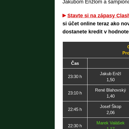
Jakubom Enžlom a šampión
Stavte si na zápasy Clas
si účet online teraz ako n
dostanete kredit v hodnote
Pro
Čas
Jakub Enžl
23:30 h
1,50
René Blahovský
23:10 h
1,40
Josef Škop
22:45 h
2,06
Marek Valášek
22:30 h
1,17