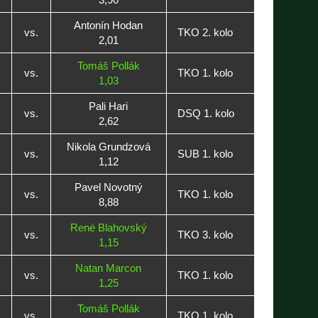
Antonín Hodan
vs.
TKO 2. kolo
2,01
Tomáš Pollák
vs.
TKO 1. kolo
1,03
Pali Hari
vs.
DSQ 1. kolo
2,62
Nikola Grundzová
vs.
SUB 1. kolo
1,12
Pavel Novotný
vs.
TKO 1. kolo
8,88
René Blahovský
vs.
TKO 3. kolo
1,15
Natan Marcon
vs.
TKO 1. kolo
1,25
Tomáš Pollák
vs.
TKO 1. kolo