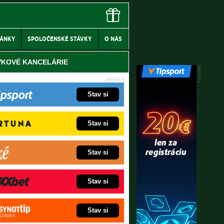
LÁNKY
SPOLOČENSKÉ STÁVKY
O NÁS
VKOVÉ KANCELÁRIE
Stav si
Stav si
Stav si
Stav si
Stav si