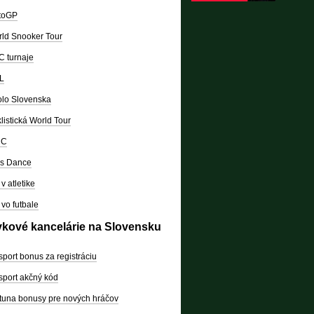
toGP
ld Snooker Tour
 turnaje
L
lo Slovenska
listická World Tour
RC
's Dance
v atletike
vo futbale
vkové kancelárie na Slovensku
sport bonus za registráciu
sport akčný kód
tuna bonusy pre nových hráčov