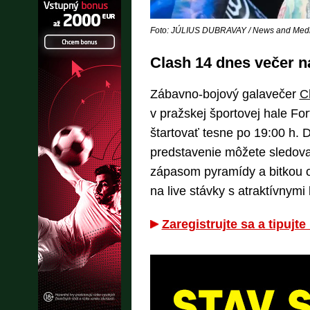
Foto: JÚLIUS DUBRAVAY / News and Media
Clash 14 dnes večer n
Zábavno-bojový galavečer
C
v pražskej športovej hale Fo
štartovať tesne po 19:00 h. 
predstavenie môžete sledovať
zápasom pyramídy a bitkou o 
na live stávky s atraktívnymi
Zaregistrujte sa a tipujt