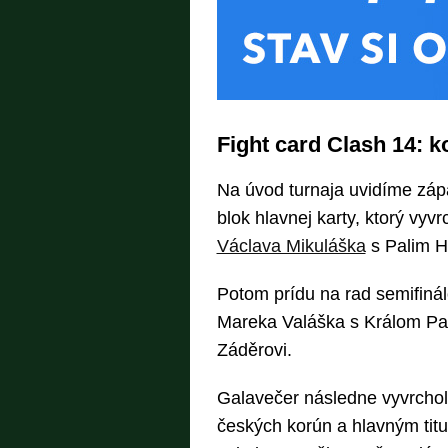
Fight card Clash 14: 
Na úvod turnaja uvidíme zápa
blok hlavnej karty, ktorý v
Václava Mikuláška
s Palim H
Potom prídu na rad semifiná
Mareka Valáška s Králom Pab
Záděrovi.
Galavečer následne vyvrchol
českých korún a hlavným tit