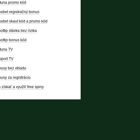
tuna promo kód
xbet registračný bonus
xbet skaut kód a promo kód
ottip stávka bez rizika
ottip bonus kód
tuna TV
sport TV
usy bez vkladu
usy za registráciu
 získať a využiť free spiny