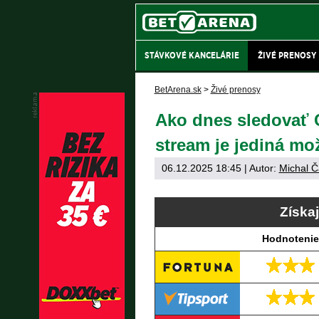
STÁVKOVÉ KANCELÁRIE
ŽIVÉ PRENOSY
BetArena.sk
>
Živé prenosy
Ako dnes sledovať C
stream je jediná mo
06.12.2025 18:45
| Autor:
Michal Č
Získa
Hodnotenie