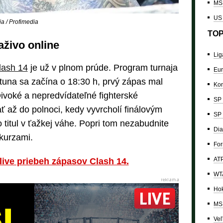
MS 
US
 / Profimedia
TOP
aživo online
Lig
lash 14
je už v plnom prúde. Program turnaja
Eur
rtuna sa začína o 18:30 h, prvý zápas mal
Kon
Divoké a nepredvídateľné fighterské
SP 
 až do polnoci, kedy vyvrcholí finálovým
SP 
titul v ťažkej váhe. Popri tom nezabudnite
Dia
 kurzami.
For
ATP
e live priebeh zápasov Clash 14.
WTA
Hok
MS 
Veľ