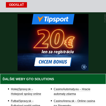
ĎALŠIE WEBY GTO SOLUTIONS
HokejSpravy.sk –
CasinoAutomaty.eu – Hracie
Hokejové správy online
automaty zdarma
FutbalSpravy.sk –
CasinoArena.sk – Online casina
Futbalový portál online
na Slovensku