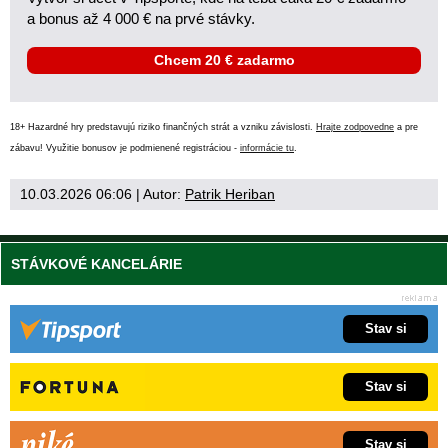
a bonus až 4 000 € na prvé stávky.
Chcem 20 € zadarmo
18+ Hazardné hry predstavujú riziko finančných strát a vzniku závislosti.
Hrajte zodpovedne
a pre
zábavu! Využitie bonusov je podmienené registráciou -
informácie tu
.
10.03.2026 06:06
| Autor:
Patrik Heriban
STÁVKOVÉ KANCELÁRIE
Stav si
Stav si
Stav si