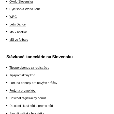
Okolo Slovenska
Cyklistická World Tour
WRC
Let's Dance
MS v atletike
MS vo futbale
Stávkové kancelárie na Slovensku
Tipsport bonus za registráciu
Tipsport akčný kód
Fortuna bonusy pre nových hráčov
Fortuna promo kód
Doxxbet registračný bonus
Doxxbet skaut kód a promo kód
Synottip stávka bez rizika