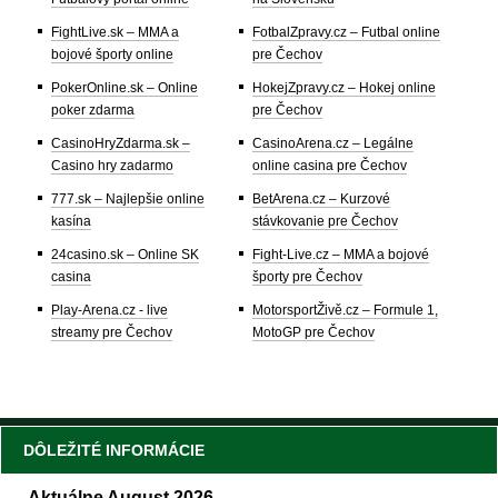
FightLive.sk – MMA a
FotbalZpravy.cz – Futbal online
bojové športy online
pre Čechov
PokerOnline.sk – Online
HokejZpravy.cz – Hokej online
poker zdarma
pre Čechov
CasinoHryZdarma.sk –
CasinoArena.cz – Legálne
Casino hry zadarmo
online casina pre Čechov
777.sk – Najlepšie online
BetArena.cz – Kurzové
kasína
stávkovanie pre Čechov
24casino.sk – Online SK
Fight-Live.cz – MMA a bojové
casina
športy pre Čechov
Play-Arena.cz - live
MotorsportŽivě.cz – Formule 1,
streamy pre Čechov
MotoGP pre Čechov
DÔLEŽITÉ INFORMÁCIE
Aktuálne August 2026