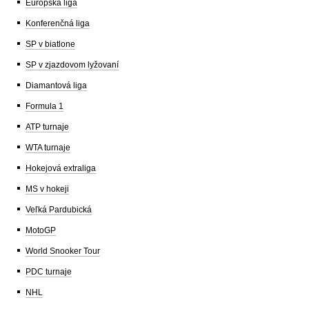
Európska liga
Konferenčná liga
SP v biatlone
SP v zjazdovom lyžovaní
Diamantová liga
Formula 1
ATP turnaje
WTA turnaje
Hokejová extraliga
MS v hokeji
Veľká Pardubická
MotoGP
World Snooker Tour
PDC turnaje
NHL