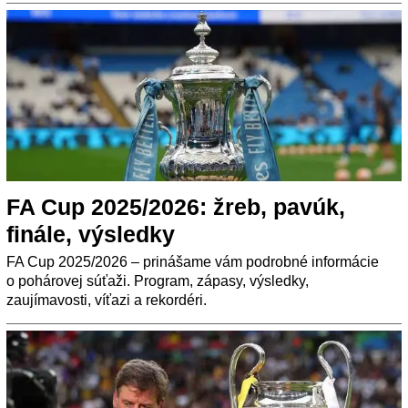
FA Cup 2025/2026: žreb, pavúk,
finále, výsledky
FA Cup 2025/2026 – prinášame vám podrobné informácie
o pohárovej súťaži. Program, zápasy, výsledky,
zaujímavosti, víťazi a rekordéri.