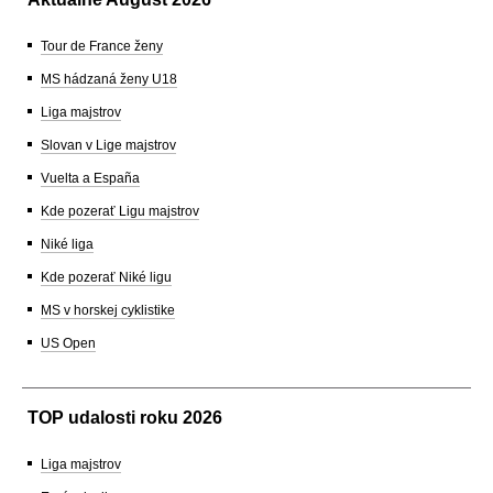
Tour de France ženy
MS hádzaná ženy U18
Liga majstrov
Slovan v Lige majstrov
Vuelta a España
Kde pozerať Ligu majstrov
Niké liga
Kde pozerať Niké ligu
MS v horskej cyklistike
US Open
TOP udalosti roku 2026
Liga majstrov