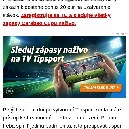
zákazník dostane bonus 20 eur na uzatváranie
stávok.
Zaregistrujte sa TU a sledujte všetky
zápasy Carabao Cupu naživo.
Prvých sedem dní po vytvorení Tipsport konta máte
prístup k streamom úplne bez obmedzení. Potom
treba splniť jedinú podmienku, a to pretipovať aspoň