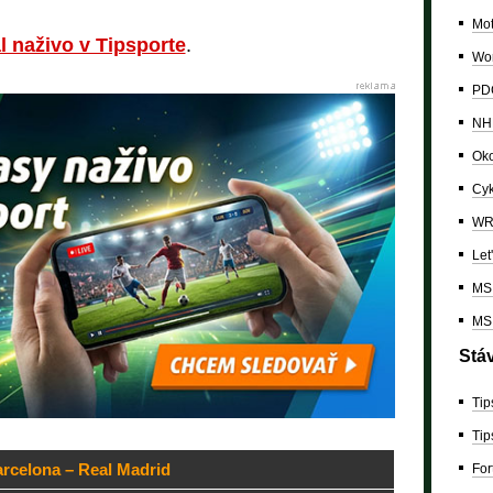
Mo
l naživo v Tipsporte
.
Wor
PDC
NH
Oko
Cyk
W
Let
MS 
MS 
Stá
Tip
Tip
rcelona – Real Madrid
For