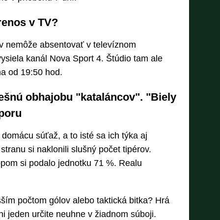
renos v TV?
ov nemôže absentovať v televíznom
vysiela kanál Nova Sport 4. Štúdio tam ale
na od 19:50 hod.
pešnú obhajobu "kataláncov". "Biely
dporu
 domácu súťaž, a to isté sa ich týka aj
ranu si naklonili slušný počet tipérov.
pom si podalo jednotku 71 %. Realu
šším počtom gólov alebo taktická bitka? Hrá
Ani jeden určite neuhne v žiadnom súboji.