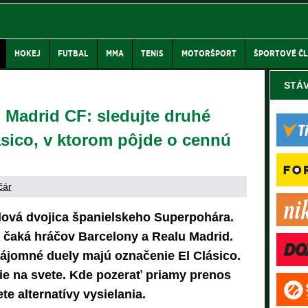
HOKEJ
FUTBAL
MMA
TENIS
MOTORŠPORT
ŠPORTOVÉ Č
STÁ
 Madrid CF: sledujte druhé
sico, v ktorom pôjde o cennú
čár
álová dvojica španielskeho Superpohára.
u čaká hráčov Barcelony a Realu Madrid.
zájomné duely majú označenie El Clásico.
ie na svete. Kde pozerať priamy prenos
e alternatívy vysielania.