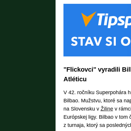
"Flickovci" vyradili B
Atléticu
V 42. ročníku Superpohára hr
Bilbao. Mužstvu, ktoré sa nap
na Slovensku v
Žiline
v rámci
Európskej ligy. Bilbao v tom č
z turnaja, ktorý sa posledný