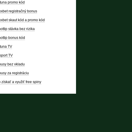
tuna promo kód
xbet registračný bonus
xbet skaut kód a promo kód
ottip stávka bez rizika
ottip bonus kód
tuna TV
sport TV
usy bez vkladu
usy za registráciu
 získať a využiť free spiny