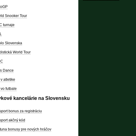
toGP
ld Snooker Tour
 turnaje
L
lo Slovenska
listická World Tour
RC
's Dance
v atletike
vo futbale
vkové kancelárie na Slovensku
sport bonus za registráciu
sport akčný kód
tuna bonusy pre nových hráčov