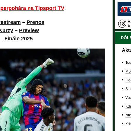
uperpohára na Tipsport TV
.
vestream
–
Prenos
Ha
a 
Kurzy
–
Preview
DÔLE
Finále 2025
Akt
Tou
MS
Lig
Slo
Vue
Kde
Nik
Kde