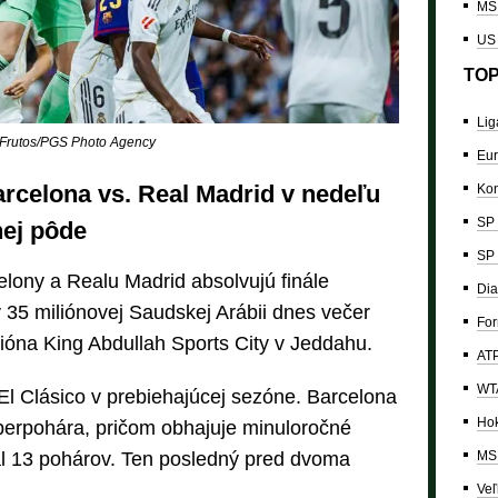
MS 
US
TOP
Lig
a Frutos/PGS Photo Agency
Eur
rcelona vs. Real Madrid v nedeľu
Kon
SP 
nej pôde
SP 
celony a Realu Madrid absolvujú finále
Dia
 35 miliónovej Saudskej Arábii dnes večer
For
dióna King Abdullah Sports City v Jeddahu.
ATP
WTA
 El Clásico v prebiehajúcej sezóne. Barcelona
Hok
uperpohára, pričom obhajuje minuloročné
MS 
al 13 pohárov. Ten posledný pred dvoma
Veľ