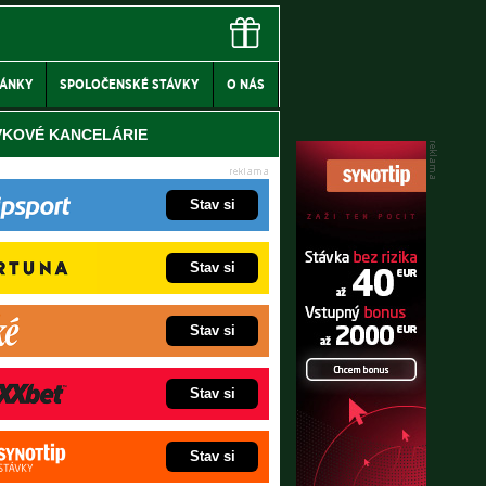
LÁNKY
SPOLOČENSKÉ STÁVKY
O NÁS
VKOVÉ KANCELÁRIE
Stav si
Stav si
Stav si
Stav si
Stav si