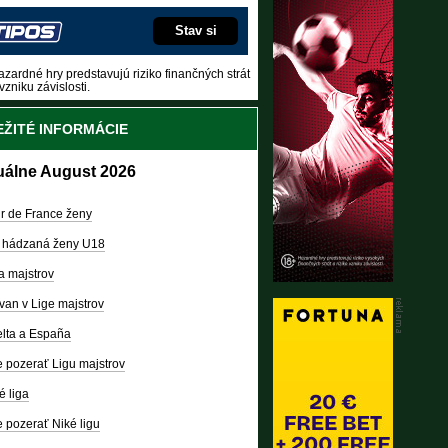
Stav si
zardné hry predstavujú riziko finančných strát
vzniku závislosti.
ŽITÉ INFORMÁCIE
uálne August 2026
r de France ženy
 hádzaná ženy U18
a majstrov
van v Lige majstrov
lta a España
 pozerať Ligu majstrov
é liga
 pozerať Niké ligu