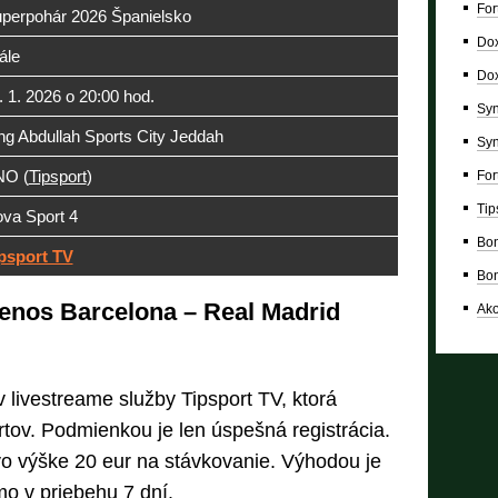
For
perpohár 2026 Španielsko
Dox
nále
Dox
. 1. 2026 o 20:00 hod.
Syn
ng Abdullah Sports City Jeddah
Syn
NO (
Tipsport
)
For
Tip
va Sport 4
Bon
psport TV
Bon
enos Barcelona – Real Madrid
Ako
livestreame služby Tipsport TV, ktorá
tov. Podmienkou je len úspešná registrácia.
vo výške 20 eur na stávkovanie. Výhodou je
o v priebehu 7 dní.