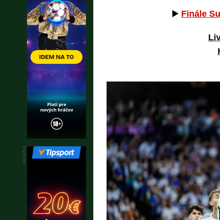
▶️
Finále S
Li