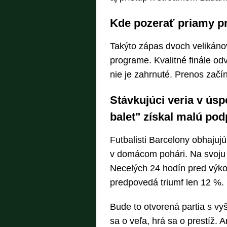
Kde pozerať priamy p
Takýto zápas dvoch velikán
programe. Kvalitné finále od
nie je zahrnuté. Prenos začí
Stávkujúci veria v ús
balet" získal malú po
Futbalisti Barcelony obhajujú
v domácom pohári. Na svoju st
Necelých 24 hodín pred výko
predpovedá triumf len 12 %.
Bude to otvorená partia s vy
sa o veľa, hrá sa o prestíž. 