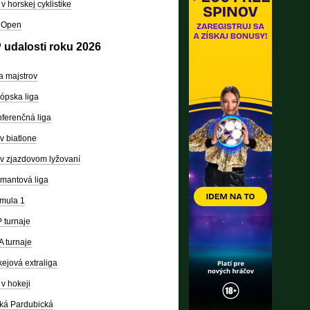
v horskej cyklistike
 Open
 udalosti roku 2026
a majstrov
ópska liga
ferenčná liga
v biatlone
v zjazdovom lyžovaní
mantová liga
mula 1
 turnaje
 turnaje
ejová extraliga
v hokeji
ká Pardubická