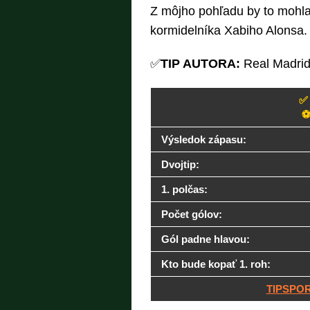
Z môjho pohľadu by to mohla 
kormidelníka Xabiho Alonsa.
✅
TIP AUTORA:
Real Madrid 
✅ 
⚽
Výsledok zápasu:
Dvojtip:
1. polčas:
Počet gólov:
Gól padne hlavou:
Kto bude kopať 1. roh:
TIPSPOR