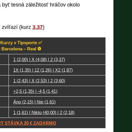
byť tesná záležitosť hráčov okolo
zvíťazí (kurz
3,37
)
Kurzy v Tipsporte ✅
 Barcelona – Real ⚽
1 (2,00) | X (4,08) | 2 (3,37)
1X (1,35) | 12 (1,26) | X2 (1,87)
1 (2,43) | X (2,53) | 2 (3,60)
+2,5 (1,35) | -4,5 (1,41)
Áno (2,15) | Nie (1,61)
1 (1,61) | Nikto (40,00) | 2 (2,18)
T STÁVKA 20 € ZADARMO