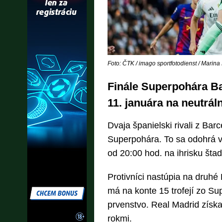
Foto: ČTK / imago sportfotodienst / Marin
Finále Superpohára Ba
11. januára na neutrál
Dvaja španielski rivali z Bar
Superpohára. To sa odohrá v
od 20:00 hod. na ihrisku šta
Protivníci nastúpia na druhé
má na konte 15 trofejí zo S
prvenstvo. Real Madrid získ
rokmi.