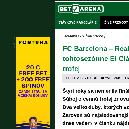
STÁVKOVÉ KANCELÁRIE
ŽIVÉ PRENOSY
BetArena.sk
>
Živé prenosy
FC Barcelona – Real
tohtosezónne El Clá
trofej
11.01.2026 07:30
| Autor:
Ivan Har
Štyri roky sa nemenila fin
Súboj o cennú trofej znov
Dva veľkokluby, ktorých v
Zároveň sú najsledovanejš
dnes večer? V článku nájdet