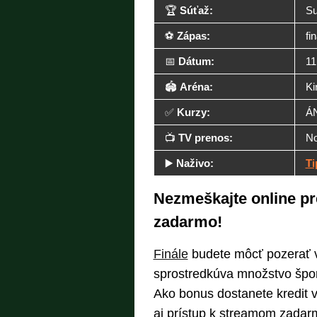
🏆
Súťaž:
Su
⚽
Zápas:
fi
📅
Dátum:
11
🏟️
Aréna:
Ki
✅
Kurzy:
Á
📺
TV prenos:
No
▶️
Naživo:
Ti
Nezmeškajte online pr
zadarmo!
Finále
budete môcť pozerať v 
sprostredkúva množstvo špor
Ako bonus dostanete kredit 
aj prístup k streamom zadarm