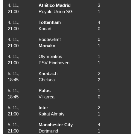
4. 11.,
Atlético Madrid
3
21:00
Royale Union SG
1
4. 11.,
Tottenham
4
21:00
Kodaň
0
4. 11.,
Bodø/Glimt
0
21:00
Monako
1
4. 11.,
Olympiakos
1
21:00
PSV Eindhoven
1
5. 11.,
Karabach
2
18:45
Chelsea
2
5. 11.,
Pafos
1
18:45
Villarreal
0
5. 11.,
Inter
2
21:00
Kairat Almaty
1
5. 11.,
Manchester City
4
21:00
Dortmund
1