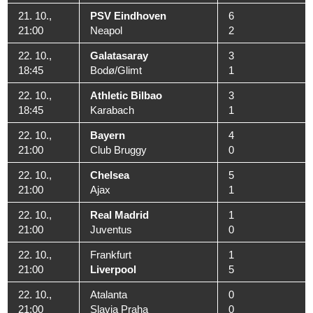
21. 10.,
PSV Eindhoven
6
21:00
Neapol
2
22. 10.,
Galatasaray
3
18:45
Bodø/Glimt
1
22. 10.,
Athletic Bilbao
3
18:45
Karabach
1
22. 10.,
Bayern
4
21:00
Club Bruggy
0
22. 10.,
Chelsea
5
21:00
Ajax
1
22. 10.,
Real Madrid
1
21:00
Juventus
0
22. 10.,
Frankfurt
1
21:00
Liverpool
5
22. 10.,
Atalanta
0
21:00
Slavia Praha
0