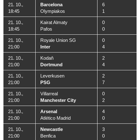
21. 10.,
Barcelona
6
18:45
Olympiakos
1
21. 10.,
Kairat Almaty
0
18:45
Pafos
0
21. 10.,
Royale Union SG
0
21:00
Inter
4
21. 10.,
Kodaň
2
21:00
Dortmund
4
21. 10.,
Leverkusen
2
21:00
PSG
7
21. 10.,
Villarreal
0
21:00
Manchester City
2
21. 10.,
Arsenal
4
21:00
Atlético Madrid
0
21. 10.,
Newcastle
3
21:00
Benfica
0