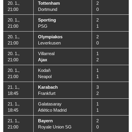
20. 1.,
Tottenham
2
21:00
Dortmund
0
20. 1.,
Sporting
2
21:00
PSG
1
20. 1.,
Olympiakos
2
21:00
Leverkusen
0
20. 1.,
Villarreal
1
21:00
Ajax
2
20. 1.,
Kodaň
1
21:00
Neapol
1
21. 1.,
Karabach
3
18:45
Frankfurt
2
21. 1.,
Galatasaray
1
18:45
Atlético Madrid
1
21. 1.,
Bayern
2
21:00
Royale Union SG
0