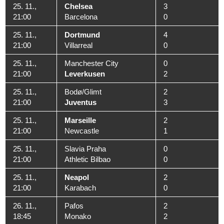
25. 11.,
Chelsea
3
21:00
Barcelona
0
25. 11.,
Dortmund
4
21:00
Villarreal
0
25. 11.,
Manchester City
0
21:00
Leverkusen
2
25. 11.,
Bodø/Glimt
2
21:00
Juventus
3
25. 11.,
Marseille
2
21:00
Newcastle
1
25. 11.,
Slavia Praha
0
21:00
Athletic Bilbao
0
25. 11.,
Neapol
2
21:00
Karabach
0
26. 11.,
Pafos
2
18:45
Monako
2