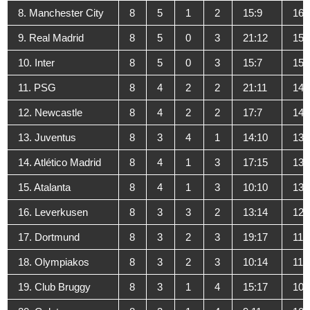
8. Manchester City
8
5
1
2
15:9
16
9. Real Madrid
8
5
0
3
21:12
15
10. Inter
8
5
0
3
15:7
15
11. PSG
8
4
2
2
21:11
14
12. Newcastle
8
4
2
2
17:7
14
13. Juventus
8
3
4
1
14:10
13
14. Atlético Madrid
8
4
1
3
17:15
13
15. Atalanta
8
4
1
3
10:10
13
16. Leverkusen
8
3
3
2
13:14
12
17. Dortmund
8
3
2
3
19:17
11
18. Olympiakos
8
3
2
3
10:14
11
19. Club Bruggy
8
3
1
4
15:17
10