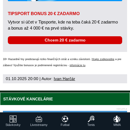
TIPSPORT BONUS 20 € ZADARMO
Vytvor si účet v Tipsporte, kde na teba čaká 20 € zadarmo
a bonus až 4 000 € na prvé stávky.
Chcem 20 € zadarmo
18+ Hazardné hry predstavujú riziko finančných strát a vzniku závislosti.
Hrajte zodpovedne
a pre
zábavu! Využitie bonusov je podmienené registráciou -
informácie tu
.
01.10.2025 20:00
| Autor:
Ivan Harčár
STÁVKOVÉ KANCELÁRIE
Stav si
Stávkovky
Livestreamy
Futbal
Tenis
MMA