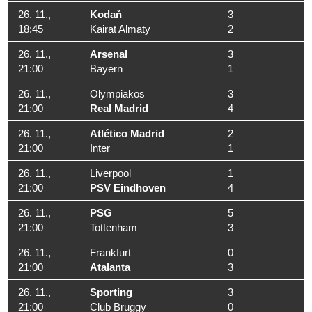
26. 11.,
Kodaň
3
18:45
Kairat Almaty
2
26. 11.,
Arsenal
3
21:00
Bayern
1
26. 11.,
Olympiakos
3
21:00
Real Madrid
4
26. 11.,
Atlético Madrid
2
21:00
Inter
1
26. 11.,
Liverpool
1
21:00
PSV Eindhoven
4
26. 11.,
PSG
5
21:00
Tottenham
3
26. 11.,
Frankfurt
0
21:00
Atalanta
3
26. 11.,
Sporting
3
21:00
Club Bruggy
0