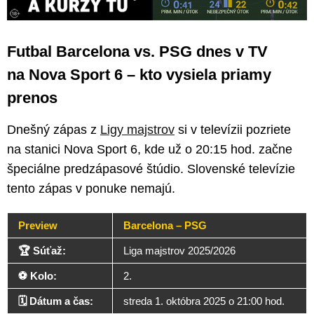
Futbal Barcelona vs. PSG dnes v TV
na Nova Sport 6 – kto vysiela priamy
prenos
Dnešný zápas z
Ligy majstrov
si v televízii pozriete
na stanici Nova Sport 6, kde už o 20:15 hod. začne
špeciálne predzápasové štúdio. Slovenské televízie
tento zápas v ponuke nemajú.
Preview
Barcelona – PSG
🏆 Súťaž:
Liga majstrov 2025/2026
⚽ Kolo:
2.
🗓️ Dátum a čas:
streda 1. októbra 2025 o 21:00 hod.