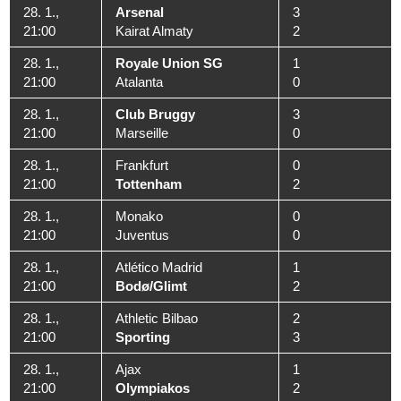
28. 1.,
Arsenal
3
21:00
Kairat Almaty
2
28. 1.,
Royale Union SG
1
21:00
Atalanta
0
28. 1.,
Club Bruggy
3
21:00
Marseille
0
28. 1.,
Frankfurt
0
21:00
Tottenham
2
28. 1.,
Monako
0
21:00
Juventus
0
28. 1.,
Atlético Madrid
1
21:00
Bodø/Glimt
2
28. 1.,
Athletic Bilbao
2
21:00
Sporting
3
28. 1.,
Ajax
1
21:00
Olympiakos
2