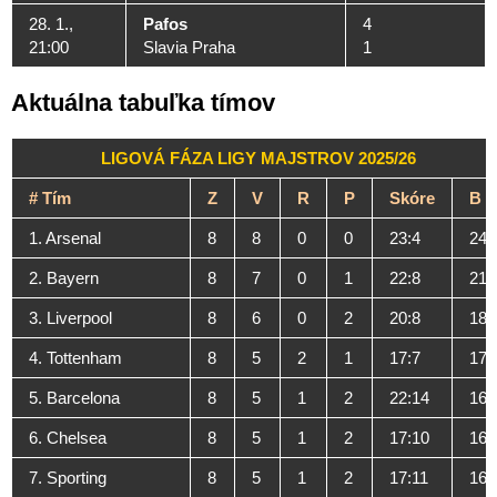
28. 1.,
Pafos
4
21:00
Slavia Praha
1
Aktuálna tabuľka tímov
LIGOVÁ FÁZA LIGY MAJSTROV 2025/26
#
Tím
Z
V
R
P
Skóre
B
1. Arsenal
8
8
0
0
23:4
24
2. Bayern
8
7
0
1
22:8
21
3. Liverpool
8
6
0
2
20:8
18
4. Tottenham
8
5
2
1
17:7
17
5. Barcelona
8
5
1
2
22:14
16
6. Chelsea
8
5
1
2
17:10
16
7. Sporting
8
5
1
2
17:11
16