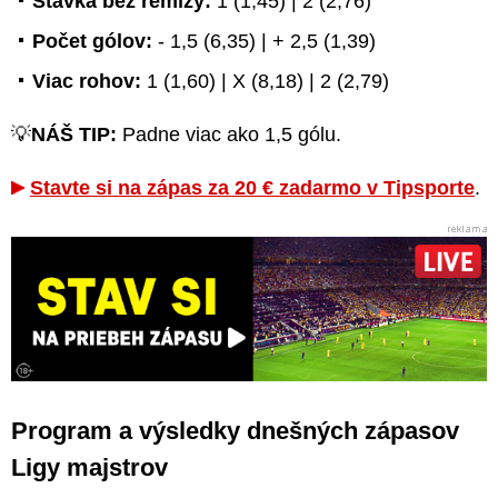
Stávka bez remízy:
1 (1,45) | 2 (2,76)
Počet gólov:
- 1,5 (6,35) | + 2,5 (1,39)
Viac rohov:
1 (1,60) | X (8,18) | 2 (2,79)
💡
NÁŠ TIP:
Padne viac ako 1,5 gólu.
Stavte si na zápas za 20 € zadarmo v Tipsporte
.
Program a výsledky dnešných zápasov
Ligy majstrov