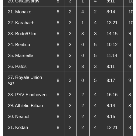
20. Galatasaray
8
3
1
4
9:11
10
21. Monako
8
2
4
2
8:14
10
22. Karabach
8
3
1
4
13:21
10
23. Bodø/Glimt
8
2
3
3
14:15
9
24. Benfica
8
3
0
5
10:12
9
25. Marseille
8
3
0
5
11:14
9
26. Pafos
8
2
3
3
8:11
9
27. Royale Union
8
3
0
5
8:17
9
SG
28. PSV Eindhoven
8
2
2
4
16:16
8
29. Athletic Bilbao
8
2
2
4
9:14
8
30. Neapol
8
2
2
4
9:15
8
31. Kodaň
8
2
2
4
12:21
8