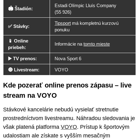
Estadi Olímpic Lluís Company
🏟️ Štadión:
(55 926)
Tipsport
má kompletnú kurzovú
✅ Stávky:
ponuku
📱 Online
Informácie na
tomto mieste
priebeh:
▶️ TV prenos:
Nova Sport 6
🔴 Livestream:
VOYO
Kde pozerať online prenos zápasu – live
stream na VOYO
Stávkové kancelárie nebudú vysielať stretnutie
prostredníctvom livestreamu. Náhradou sledovania je
však platená platforma
VOYO
. Prístup k športovým
udalostiam ale získate s vyšším mesačným