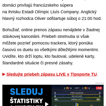
domáci privítajú francúzskeho súpera
na ihrisku Estadi Olímpic Lluís Company. Anglický
hlavný rozhodca Oliver odštartuje súboj o 21:00 hod.
Bohužiaľ, online prenos zápasu nenájdete v žiadnej
stávkovej kancelárii. Priebeh stretnutia si však
môžete pozrieť pomocou trackera, ktorý ponúka
časovú os duelu so všetkými dôležitými momentmi.
Uvidíte, kto drží loptu, kto fauloval, udelené karty,
štandardné situácie či presné zásahy.
Sledujte priebeh zápasu LIVE v Tipsporte TU
.