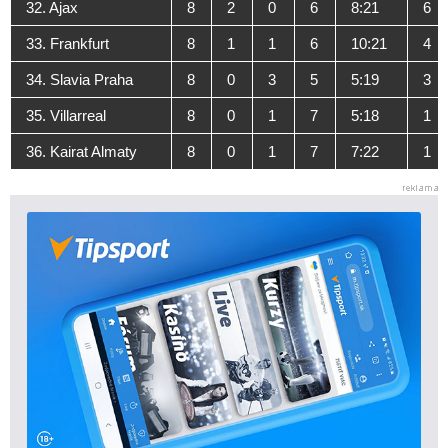
32. Ajax
8
2
0
6
8:21
6
33. Frankfurt
8
1
1
6
10:21
4
34. Slavia Praha
8
0
3
5
5:19
3
35. Villarreal
8
0
1
7
5:18
1
36. Kairat Almaty
8
0
1
7
7:22
1