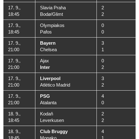
17. 9.,
Slavia Praha
2
18:45
Bodø/Glimt
2
17. 9.,
Olympiakos
0
18:45
Pafos
0
17. 9.,
Bayern
3
21:00
Chelsea
1
17. 9.,
Ajax
0
21:00
Inter
2
17. 9.,
Liverpool
3
21:00
Atlético Madrid
2
17. 9.,
PSG
4
21:00
Atalanta
0
18. 9.,
Kodaň
2
18:45
Leverkusen
2
18. 9.,
Club Bruggy
4
18:45
Monako
1