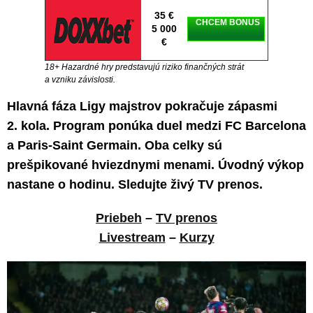
35 €
CHCEM BONUS
5 000
€
18+ Hazardné hry predstavujú riziko finančných strát
a vzniku závislosti.
Hlavná fáza Ligy majstrov pokračuje zápasmi
2. kola. Program ponúka duel medzi FC Barcelona
a Paris-Saint Germain. Oba celky sú
prešpikované hviezdnymi menami. Úvodný výkop
nastane o hodinu. Sledujte živý TV prenos.
Priebeh
–
TV prenos
Livestream
–
Kurzy