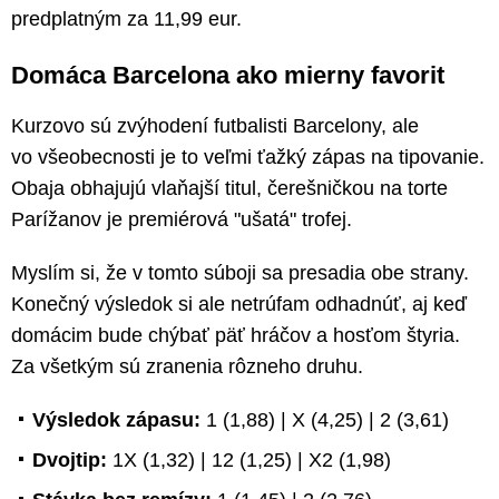
predplatným za 11,99 eur.
Domáca Barcelona ako mierny favorit
Kurzovo sú zvýhodení futbalisti Barcelony, ale
vo všeobecnosti je to veľmi ťažký zápas na tipovanie.
Obaja obhajujú vlaňajší titul, čerešničkou na torte
Parížanov je premiérová "ušatá" trofej.
Myslím si, že v tomto súboji sa presadia obe strany.
Konečný výsledok si ale netrúfam odhadnúť, aj keď
domácim bude chýbať päť hráčov a hosťom štyria.
Za všetkým sú zranenia rôzneho druhu.
Výsledok zápasu:
1 (1,88) | X (4,25) | 2 (3,61)
Dvojtip:
1X (1,32) | 12 (1,25) | X2 (1,98)