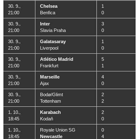
30. 9.,
Chelsea
1
21:00
Benfica
0
30. 9.,
Inter
3
21:00
Slavia Praha
0
30. 9.,
Galatasaray
1
21:00
Liverpool
0
30. 9.,
Atlético Madrid
5
21:00
Frankfurt
1
30. 9.,
Marseille
4
21:00
Ajax
0
30. 9.,
Bodø/Glimt
2
21:00
Tottenham
2
1. 10.,
Karabach
2
18:45
Kodaň
0
1. 10.,
Royale Union SG
0
18:45
Newcastle
4