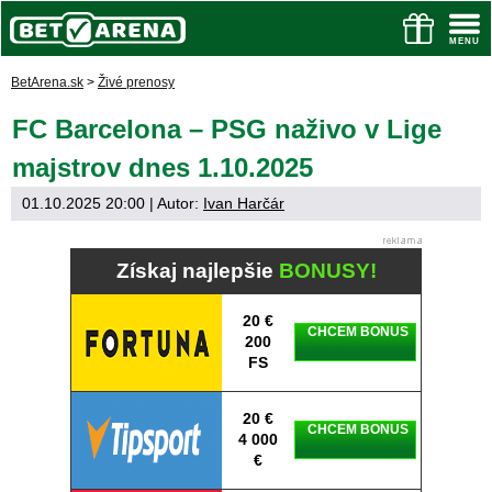
BetArena.sk
>
Živé prenosy
FC Barcelona – PSG naživo v Lige
majstrov dnes 1.10.2025
01.10.2025 20:00
| Autor:
Ivan Harčár
Získaj najlepšie
BONUSY!
20 €
CHCEM BONUS
200
FS
20 €
CHCEM BONUS
4 000
€