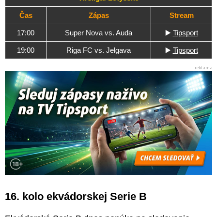
Čas
Zápas
Stream
17:00
Super Nova vs. Auda
▶️
Tipsport
19:00
Riga FC vs. Jelgava
▶️
Tipsport
16. kolo ekvádorskej Serie B