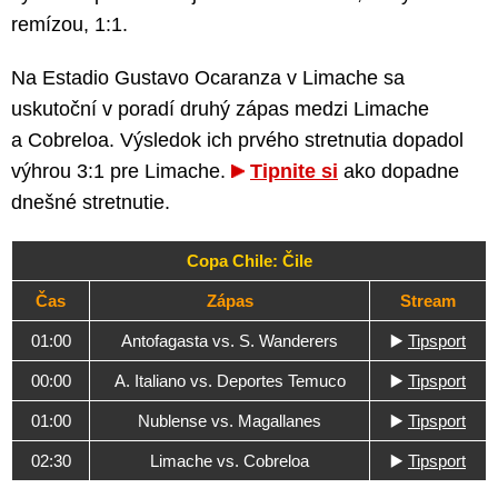
remízou, 1:1.
Na Estadio Gustavo Ocaranza v Limache sa
uskutoční v poradí druhý zápas medzi Limache
a Cobreloa. Výsledok ich prvého stretnutia dopadol
výhrou 3:1 pre Limache.
Tipnite si
ako dopadne
dnešné stretnutie.
Copa Chile: Čile
Čas
Zápas
Stream
01:00
Antofagasta vs. S. Wanderers
▶️
Tipsport
00:00
A. Italiano vs. Deportes Temuco
▶️
Tipsport
01:00
Nublense vs. Magallanes
▶️
Tipsport
02:30
Limache vs. Cobreloa
▶️
Tipsport