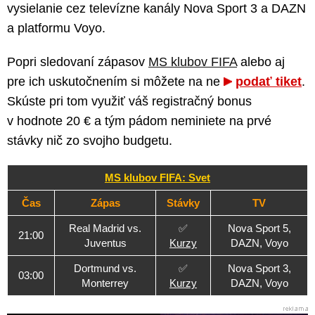
vysielanie cez televízne kanály Nova Sport 3 a DAZN
a platformu Voyo.
Popri sledovaní zápasov
MS klubov FIFA
alebo aj
pre ich uskutočnením si môžete na ne
podať tiket
.
Skúste pri tom využiť váš registračný bonus
v hodnote 20 € a tým pádom neminiete na prvé
stávky nič zo svojho budgetu.
MS klubov FIFA: Svet
Čas
Zápas
Stávky
TV
Real Madrid vs.
✅
Nova Sport 5,
21:00
Juventus
Kurzy
DAZN, Voyo
Dortmund vs.
✅
Nova Sport 3,
03:00
Monterrey
Kurzy
DAZN, Voyo