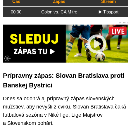
Čas
Zápas
Stream
00:00
Colon vs. CA Mitre
▶️
Tipsport
Prípravny zápas: Slovan Bratislava proti
Banskej Bystrici
Dnes sa odohrá aj prípravný zápas slovenských
mužstiev, aby nevyšli z cviku. Slovan Bratislava čaká
futbalová sezóna v Niké lige, Lige Majstrov
a Slovenskom pohári.