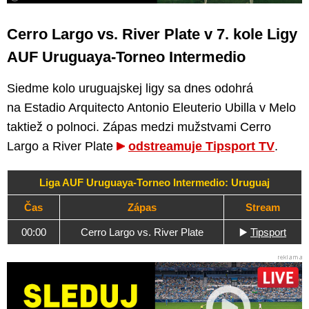
Cerro Largo vs. River Plate v 7. kole Ligy
AUF Uruguaya-Torneo Intermedio
Siedme kolo uruguajskej ligy sa dnes odohrá
na Estadio Arquitecto Antonio Eleuterio Ubilla v Melo
taktiež o polnoci. Zápas medzi mužstvami Cerro
Largo a River Plate
odstreamuje Tipsport TV
.
Liga AUF Uruguaya-Torneo Intermedio: Uruguaj
Čas
Zápas
Stream
00:00
Cerro Largo vs. River Plate
▶️
Tipsport