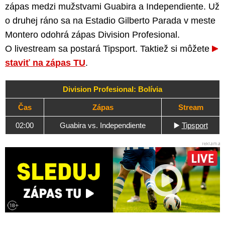
zápas medzi mužstvami Guabira a Independiente. Už
o druhej ráno sa na Estadio Gilberto Parada v meste
Montero odohrá zápas Division Profesional.
O livestream sa postará Tipsport. Taktiež si môžete
staviť na zápas TU
.
Division Profesional: Bolívia
Čas
Zápas
Stream
02:00
Guabira vs. Independiente
▶️
Tipsport