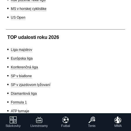
Kde pozerať Niké ligu
MS v horskej cyklistike
US Open
TOP udalosti roku 2026
Liga majstrov
Európska liga
Konferenčná liga
SP v biatlone
SP v zjazdovom lyžovaní
Diamantová liga
Formula 1
ATP turnaje
WTA turnaje
Stávkovky
Livestreamy
Futbal
Tenis
MMA
Hokejová extraliga