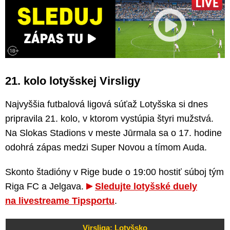
21. kolo lotyšskej Virsligy
Najvyššia futbalová ligová súťaž Lotyšska si dnes
pripravila 21. kolo, v ktorom vystúpia štyri mužstvá.
Na Slokas Stadions v meste Jūrmala sa o 17. hodine
odohrá zápas medzi Super Novou a tímom Auda.
Skonto štadióny v Rige bude o 19:00 hostiť súboj tým
Riga FC a Jelgava.
Sledujte lotyšské duely
na livestreame Tipsportu
.
Virsliga: Lotyšsko