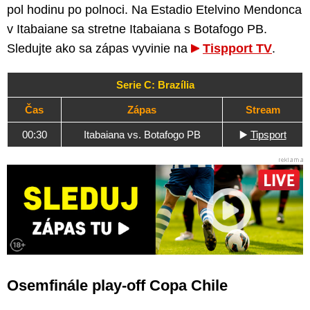
pol hodinu po polnoci. Na Estadio Etelvino Mendonca
v Itabaiane sa stretne Itabaiana s Botafogo PB.
Sledujte ako sa zápas vyvinie na
Tispport TV
.
Serie C: Brazília
Čas
Zápas
Stream
00:30
Itabaiana vs. Botafogo PB
▶️
Tipsport
Osemfinále play-off Copa Chile