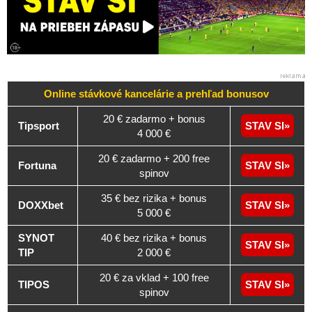
Online stávkové kancelárie a
prehľad
bonusov
20 € zadarmo + bonus
Tipsport
STAV SI
4 000 €
20 € zadarmo + 200 free
Fortuna
STAV SI
spinov
35 € bez rizika + bonus
DOXXbet
STAV SI
5 000 €
SYNOT
40 € bez rizika + bonus
STAV SI
TIP
2 000 €
20 € za vklad + 100 free
TIPOS
STAV SI
spinov