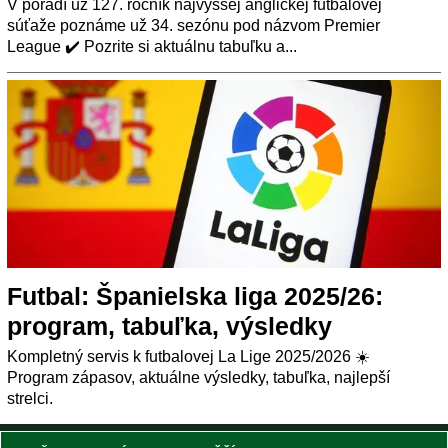
V poradí už 127. ročník najvyššej anglickej futbalovej
súťaže poznáme už 34. sezónu pod názvom Premier
League ✔️ Pozrite si aktuálnu tabuľku a...
Futbal: Španielska liga 2025/26:
program, tabuľka, výsledky
Kompletný servis k futbalovej La Lige 2025/2026 ☀️
Program zápasov, aktuálne výsledky, tabuľka, najlepší
strelci.