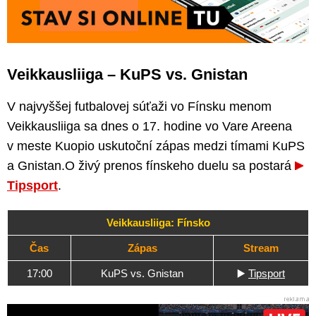
Veikkausliiga – KuPS vs. Gnistan
V najvyššej futbalovej súťaži vo Fínsku menom
Veikkausliiga sa dnes o 17. hodine vo Vare Areena
v meste Kuopio uskutoční zápas medzi tímami KuPS
a Gnistan.O živý prenos fínskeho duelu sa postará
Tipsport
.
Veikkausliiga: Fínsko
Čas
Zápas
Stream
17:00
KuPS vs. Gnistan
▶️
Tipsport