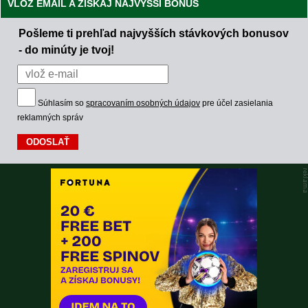
VLOŽ EMAIL A ZÍSKAJ NAJVYŠŠÍ BONUS
Pošleme ti prehľad najvyšších stávkových bonusov
- do minúty je tvoj!
Súhlasím so
spracovaním osobných údajov
pre účel zasielania
reklamných správ