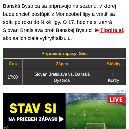
Banská Bystrica sa pripravuje na sezónu, v ktorej
bude chcieť postúpiť z Monacobet ligy a vrátiť sa
späť po roku do Niké ligy. O 17. hodine si zahrá
Slovan Bratislava proti Banskej Bystrici.
Tipnite si
,
ako sa ich ciele vykryštalizujú.
Prípravné zápasy: Svet
Čas
Zápas
Stávky
Slovan Bratislava vs. Banská
✅
17:00
Bystrica
Kurzy