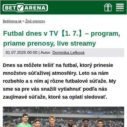
BetArena.sk
>
Živé prenosy
Futbal dnes v TV【1. 7.】– program,
priame prenosy, live streamy
01.07.2025 00:00
| Autor:
Dominika Lefková
Dnes sa môžete tešiť na futbal, ktorý prinesie
množstvo súťaživej atmosféry. Leto sa nám
rozbehlo a s ním aj rôzne futbalové súťaže. My
sme sa pre vás snažili vytiahnuť podľa nás
zaujímavé súťaže, ktoré sa oplatí sledovať.