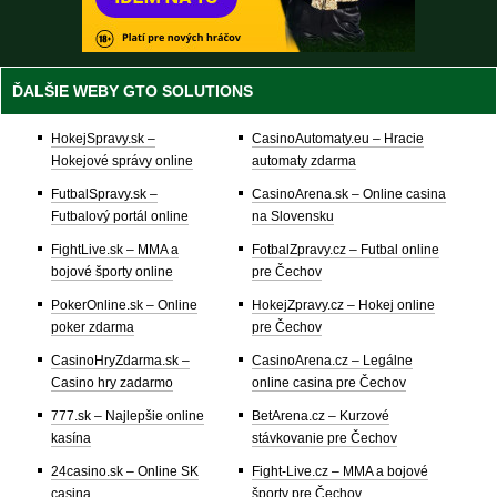
ĎALŠIE WEBY GTO SOLUTIONS
HokejSpravy.sk –
CasinoAutomaty.eu – Hracie
Hokejové správy online
automaty zdarma
FutbalSpravy.sk –
CasinoArena.sk – Online casina
Futbalový portál online
na Slovensku
FightLive.sk – MMA a
FotbalZpravy.cz – Futbal online
bojové športy online
pre Čechov
PokerOnline.sk – Online
HokejZpravy.cz – Hokej online
poker zdarma
pre Čechov
CasinoHryZdarma.sk –
CasinoArena.cz – Legálne
Casino hry zadarmo
online casina pre Čechov
777.sk – Najlepšie online
BetArena.cz – Kurzové
kasína
stávkovanie pre Čechov
24casino.sk – Online SK
Fight-Live.cz – MMA a bojové
casina
športy pre Čechov