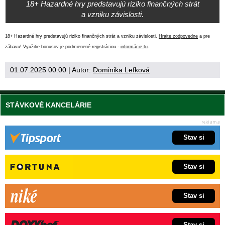
18+ Hazardné hry predstavujú riziko finančných strát
a vzniku závislosti.
18+ Hazardné hry predstavujú riziko finančných strát a vzniku závislosti.
Hrajte zodpovedne
a pre
zábavu! Využitie bonusov je podmienené registráciou -
informácie tu
.
01.07.2025 00:00
| Autor:
Dominika Lefková
STÁVKOVÉ KANCELÁRIE
Stav si
Stav si
Stav si
Stav si