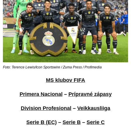
Foto: Terence Lewis/Icon Sportswire / Zuma Press / Profimedia
MS klubov FIFA
Primera Nacional
–
Prípravné zápasy
Division Profesional
–
Veikkausliiga
Serie B (EC)
–
Serie B
–
Serie C