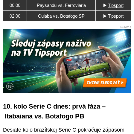
00:00
Paysandu vs. Ferroviaria
▶️
Tipsport
02:00
Cuiaba vs. Botafogo SP
▶️
Tipsport
10. kolo Serie C dnes: prvá fáza –
Itabaiana vs. Botafogo PB
Desiate kolo brazílskej Serie C pokračuje zápasom