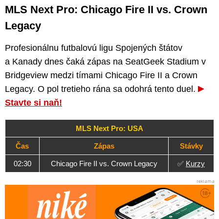
MLS Next Pro: Chicago Fire II vs. Crown
Legacy
Profesionálnu futbalovú ligu Spojených štátov
a Kanady dnes čaká zápas na SeatGeek Stadium v ​​​​
Bridgeview medzi tímami Chicago Fire II a Crown
Legacy. O pol tretieho rána sa odohrá tento duel.
Stavte si naň!
MLS Next Pro: USA
Čas
Zápas
Stávky
02:30
Chicago Fire II vs. Crown Legacy
✅
Kurzy