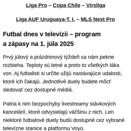
Liga Pro
–
Copa Chile
–
Virsliga
Liga AUF Uruguaya-T. I.
–
MLS Next Pro
Futbal dnes v televízii – program
a zápasy na 1. júla 2025
Prvý júlový a prázdninový týždeň sa nám pekne
rozbieha. Teploty sú letné a preto to všetkých láka
von. Aj futbalisti si určite užijú nastávajúce udalosti,
ktoré ich čakajú. Jednotlivé duely budete môcť
sledovať cez dostupné médiá.
Patria k nim bezpochyby livestreamy stávkových
kancelárií, ktoré odvysielajú väčšinu z nich. Len
niektoré futbalové duely budú dostupné cez vybrané
televízne stanice a platformu Voyo.