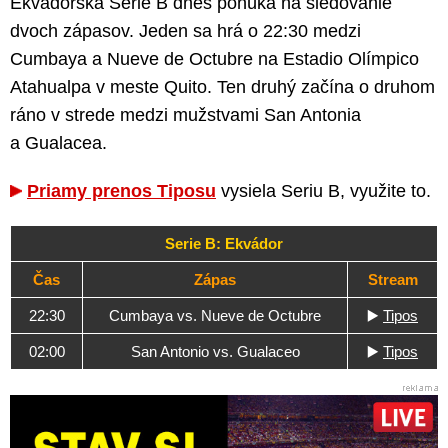
Ekvádorská Serie B dnes ponúka na sledovanie
dvoch zápasov. Jeden sa hrá o 22:30 medzi
Cumbaya a Nueve de Octubre na Estadio Olímpico
Atahualpa v meste Quito. Ten druhý začína o druhom
ráno v strede medzi mužstvami San Antonia
a Gualacea.
Priamy prenos Tiposu
vysiela Seriu B, využite to.
Serie B: Ekvádor
Čas
Zápas
Stream
22:30
Cumbaya vs. Nueve de Octubre
▶️
Tipos
02:00
San Antonio vs. Gualaceo
▶️
Tipos