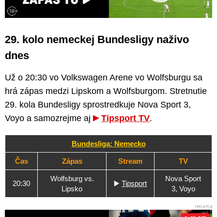
29. kolo nemeckej Bundesligy naživo
dnes
Už o 20:30 vo Volkswagen Arene vo Wolfsburgu sa
hrá zápas medzi Lipskom a Wolfsburgom. Stretnutie
29. kola Bundesligy sprostredkuje Nova Sport 3,
Voyo a samozrejme aj
Tipsport TV
.
Bundesliga: Nemecko
Čas
Zápas
Stream
TV
Wolfsburg vs.
Nova Sport
20:30
▶️
Tipsport
Lipsko
3, Voyo