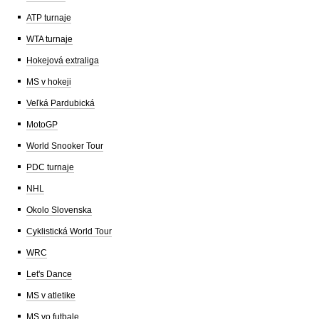
ATP turnaje
WTA turnaje
Hokejová extraliga
MS v hokeji
Veľká Pardubická
MotoGP
World Snooker Tour
PDC turnaje
NHL
Okolo Slovenska
Cyklistická World Tour
WRC
Let's Dance
MS v atletike
MS vo futbale