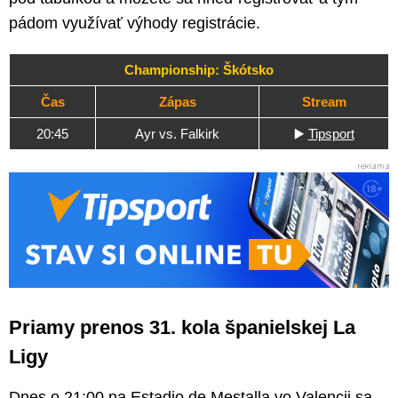
pádom využívať výhody registrácie.
Championship: Škótsko
Čas
Zápas
Stream
20:45
Ayr vs. Falkirk
▶️
Tipsport
Priamy prenos 31. kola španielskej La
Ligy
Dnes o 21:00 na Estadio de Mestalla vo Valencii sa