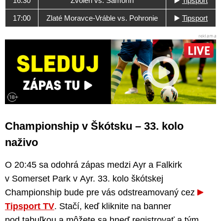
16:30
Zvolen vs. Šamorín
▶️
Tipsport
17:00
Zlaté Moravce-Vráble vs. Pohronie
▶️
Tipsport
Championship v Škótsku – 33. kolo
naživo
O 20:45 sa odohrá zápas medzi Ayr a Falkirk
v Somerset Park v Ayr. 33. kolo škótskej
Championship bude pre vás odstreamovaný cez
Tipsport TV
. Stačí, keď kliknite na banner
pod tabuľkou a môžete sa hneď registrovať a tým