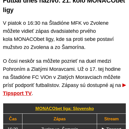
Futbal dnes naživo: 21. kolo MONACObet
ligy
V piatok o 16:30 na Štadióne MFK vo Zvolene
môžete vidieť zápas dvadsiateho prvého
kola MONACObet ligy, kde sa proti sebe postaví
mužstvo zo Zvolena a zo Šamorína.
O čosi neskôr sa môžete pozrieť na duel medzi
Pohroním a Zlatými Moravcami. Už o 17. tej hodine
na Štadióne FC ViOn v Zlatých Moravciach môžete
prísť podporiť futbalistov. Zápasy sú dostupné aj na
Tipsport TV
.
MONACObet liga: Slovensko
Čas
Zápas
Stream