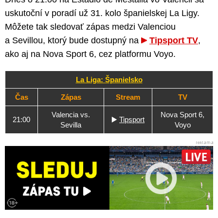
uskutoční v poradí už 31. kolo španielskej La Ligy.
Môžete tak sledovať zápas medzi Valenciou
a Sevillou, ktorý bude dostupný na
Tipsport TV
,
ako aj na Nova Sport 6, cez platformu Voyo.
La Liga: Španielsko
Čas
Zápas
Stream
TV
Valencia vs.
Nova Sport 6,
21:00
▶️
Tipsport
Sevilla
Voyo