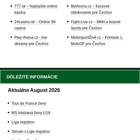
777.sk – Najlepšie online
BetArena.cz – Kurzové
kasína
stávkovanie pre Čechov
24casino.sk – Online SK
Fight-Live.cz – MMA a bojové
casina
športy pre Čechov
Play-Arena.cz - live
MotorsportŽivě.cz – Formule 1,
streamy pre Čechov
MotoGP pre Čechov
DÔLEŽITÉ INFORMÁCIE
Aktuálne August 2026
Tour de France ženy
MS hádzaná ženy U18
Liga majstrov
Slovan v Lige majstrov