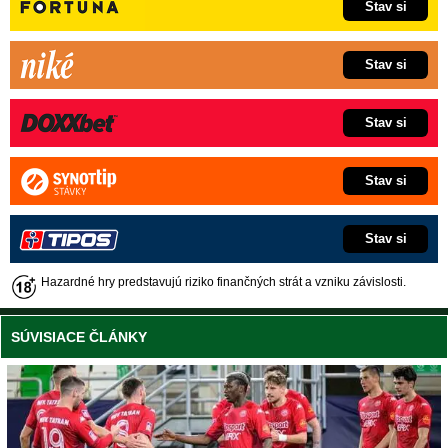
Stav si
Stav si
Stav si
Stav si
Stav si
Hazardné hry predstavujú riziko finančných strát a vzniku závislosti.
SÚVISIACE ČLÁNKY