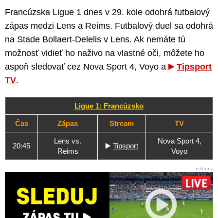
Francúzska Ligue 1 dnes v 29. kole odohrá futbalový
zápas medzi Lens a Reims. Futbalový duel sa odohrá
na Stade Bollaert-Delelis v Lens. Ak nemáte tú
možnosť vidieť ho naživo na vlastné oči, môžete ho
aspoň sledovať cez Nova Sport 4, Voyo a
Tipsport
TV
.
Ligue 1: Francúzsko
Čas
Zápas
Stream
TV
Lens vs.
Nova Sport 4,
20:45
▶️
Tipsport
Reims
Voyo