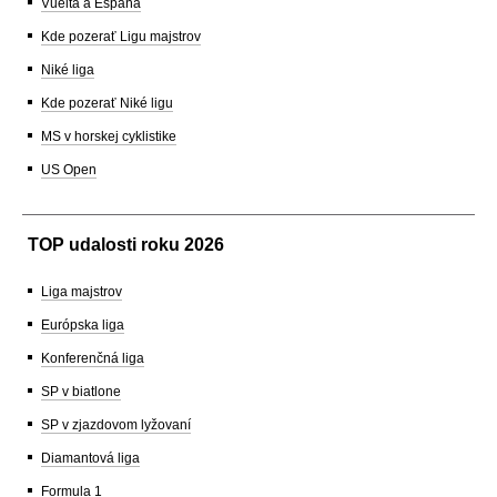
Vuelta a España
Kde pozerať Ligu majstrov
Niké liga
Kde pozerať Niké ligu
MS v horskej cyklistike
US Open
TOP udalosti roku 2026
Liga majstrov
Európska liga
Konferenčná liga
SP v biatlone
SP v zjazdovom lyžovaní
Diamantová liga
Formula 1