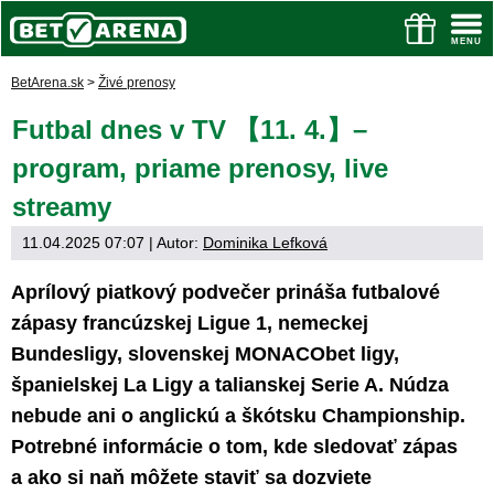
BetArena.sk
>
Živé prenosy
Futbal dnes v TV 【11. 4.】–
program, priame prenosy, live
streamy
11.04.2025 07:07
| Autor:
Dominika Lefková
Aprílový piatkový podvečer prináša futbalové
zápasy francúzskej Ligue 1, nemeckej
Bundesligy, slovenskej MONACObet ligy,
španielskej La Ligy a talianskej Serie A. Núdza
nebude ani o anglickú a škótsku Championship.
Potrebné informácie o tom, kde sledovať zápas
a ako si naň môžete staviť sa dozviete