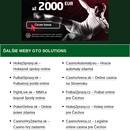
ĎALŠIE WEBY GTO SOLUTIONS
HokejSpravy.sk –
CasinoAutomaty.eu – Hracie
Hokejové správy online
automaty zdarma
FutbalSpravy.sk –
CasinoArena.sk – Online casina
Futbalový portál online
na Slovensku
FightLive.sk – MMA a
FotbalZpravy.cz – Futbal online
bojové športy online
pre Čechov
PokerOnline.sk – Online
HokejZpravy.cz – Hokej online
poker zdarma
pre Čechov
CasinoHryZdarma.sk –
CasinoArena.cz – Legálne
Casino hry zadarmo
online casina pre Čechov