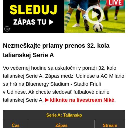
Nezmeškajte priamy prenos 32. kola
talianskej Serie A
Vo večernej hodine sa uskutoční v poradí 32. kolo
talianskej Serie A. Zápas medzi Udinese a AC Miláno
sa hrá na Bluenergy Stadium - Stadio Friuli
v Udinese. Ak chcete sledovať futbalové dianie
talianskej Serie A,
kliknite na livestream Niké
.
Serie A: Taliansko
Čas
Zápas
Stream