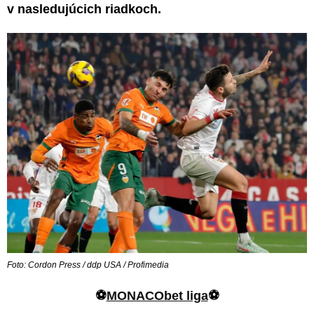
v nasledujúcich riadkoch.
Foto: Cordon Press / ddp USA / Profimedia
⚽
MONACObet liga
⚽