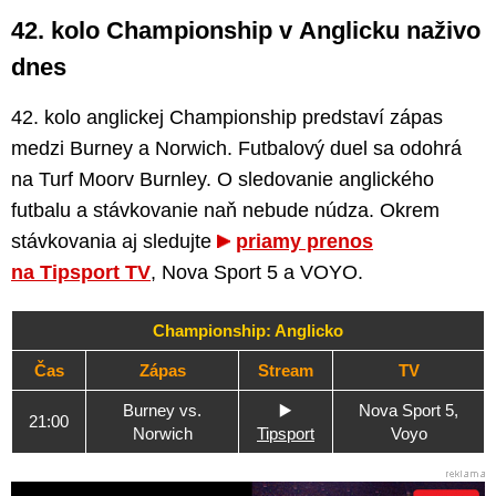
42. kolo Championship v Anglicku naživo
dnes
42. kolo anglickej Championship predstaví zápas
medzi Burney a Norwich. Futbalový duel sa odohrá
na Turf Moorv Burnley. O sledovanie anglického
futbalu a stávkovanie naň nebude núdza. Okrem
stávkovania aj sledujte
priamy prenos
na Tipsport TV
, Nova Sport 5 a VOYO.
Championship: Anglicko
Čas
Zápas
Stream
TV
Burney vs.
▶️
Nova Sport 5,
21:00
Norwich
Tipsport
Voyo