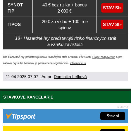
SYNOT
40 € bez rizika + bonus
STAV SI
TIP
2 000 €
20 € za vklad + 100 free
TIPOS
STAV SI
spinov
18+ Hazardné hry predstavujú riziko finančných strát
a vzniku závislosti.
18+ Hazardné hry predstavujú riziko finančných strát a vzniku závislosti.
Hrajte zodpovedne
a pre
zábavu! Využitie bonusov je podmienené registráciou -
informácie tu
.
11.04.2025 07:07
| Autor:
Dominika Lefková
STÁVKOVÉ KANCELÁRIE
Stav si