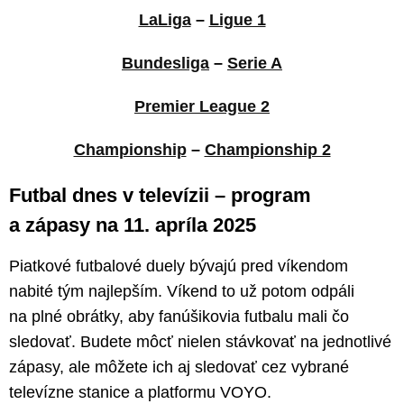
LaLiga
–
Ligue 1
Bundesliga
–
Serie A
Premier League 2
Cham
pionship
–
Championship 2
Futbal dnes v televízii – program
a zápasy na 11. apríla 2025
Piatkové futbalové duely bývajú pred víkendom
nabité tým najlepším. Víkend to už potom odpáli
na plné obrátky, aby fanúšikovia futbalu mali čo
sledovať. Budete môcť nielen stávkovať na jednotlivé
zápasy, ale môžete ich aj sledovať cez vybrané
televízne stanice a platformu VOYO.