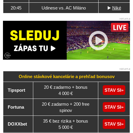
20:45
Udinese vs. AC Miláno
▶️
Niké
Online stávkové kancelárie a
prehľad
bonusov
20 € zadarmo + bonus
Tipsport
STAV SI
4 000 €
20 € zadarmo + 200 free
Fortuna
STAV SI
spinov
35 € bez rizika + bonus
DOXXbet
STAV SI
5 000 €