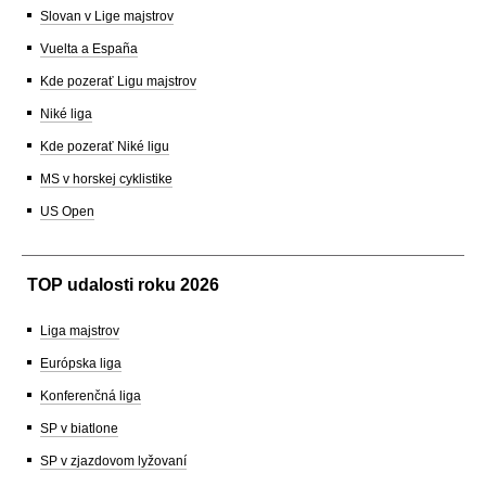
Slovan v Lige majstrov
Vuelta a España
Kde pozerať Ligu majstrov
Niké liga
Kde pozerať Niké ligu
MS v horskej cyklistike
US Open
TOP udalosti roku 2026
Liga majstrov
Európska liga
Konferenčná liga
SP v biatlone
SP v zjazdovom lyžovaní