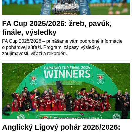
FA Cup 2025/2026: žreb, pavúk,
finále, výsledky
FA Cup 2025/2026 – prinášame vám podrobné informácie
o pohárovej súťaži. Program, zápasy, výsledky,
zaujímavosti, víťazi a rekordéri.
Anglický Ligový pohár 2025/2026: