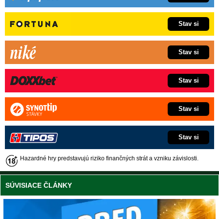
Stav si
Stav si
Stav si
Stav si
Stav si
Hazardné hry predstavujú riziko finančných strát a vzniku závislosti.
SÚVISIACE ČLÁNKY