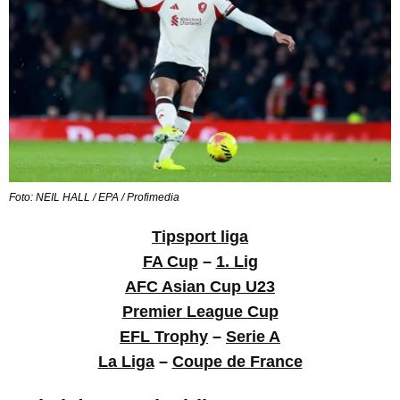
Foto: NEIL HALL / EPA / Profimedia
Tipsport liga
FA Cup
–
1. Lig
AFC Asian Cup U23
Premier League Cup
EFL Trophy
–
Serie A
La Liga
–
Coupe de France