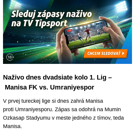
Naživo dnes dvadsiate kolo 1. Lig –
Manisa FK vs. Umraniyespor
V prvej tureckej lige si dnes zahrá Manisa
proti Umraniyesporu. Zápas sa odohrá na Mumin
Ozkasap Stadyumu v meste jedného z tímov, teda
Manisa.