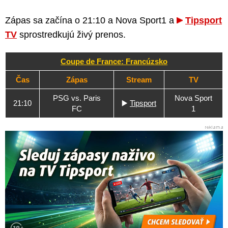
Zápas sa začína o 21:10 a Nova Sport1 a
Tipsport
TV
sprostredkujú živý prenos.
Coupe de France: Francúzsko
Čas
Zápas
Stream
TV
PSG vs. Paris
Nova Sport
21:10
▶️
Tipsport
FC
1