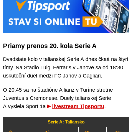
Priamy prenos 20. kola Serie A
Dvadsiate kolo v talianskej Serie A dnes čkaá na štyri
tímy. Na Stadio Luigi Ferraris v Janove sa od 18:30
uskutoční duel medzi FC Janov a Cagliari.
O 20:45 sa na štadióne Allianz v Turíne stretne
Juventus s Cremonese. Duely talianskej Serie
A vysiela Sport 1a
livestream Tipsportu
.
Serie A: Taliansko