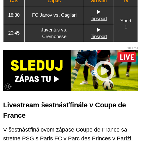
Čas
Zápas
Stream
TV
▶️
18:30
FC Janov vs. Cagliari
Tipsport
Sport
1
Juventus vs.
▶️
20:45
Cremonese
Tipsport
Livestream šestnásťfinále v Coupe de
France
V šestnásťfinálovom zápase Coupe de France sa
stretne PSG s Paris FC v Parc des Princes v Paríži.