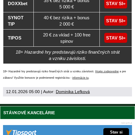
35 € bez rizika + bonus
DOXXbet
STAV SI
5 000 €
SYNOT
40 € bez rizika + bonus
STAV SI
TIP
2 000 €
20 € za vklad + 100 free
TIPOS
STAV SI
spinov
18+ Hazardné hry predstavujú riziko finančných strát
a vzniku závislosti.
18+ Hazardné hry predstavujú riziko finančných strát a vzniku závislosti.
Hrajte zodpovedne
a pre
zábavu! Využitie bonusov je podmienené registráciou -
informácie tu
.
12.01.2026 05:00
| Autor:
Dominika Lefková
STÁVKOVÉ KANCELÁRIE
Stav si