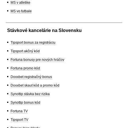
MS v atletike
MS vo futbale
Stávkové kancelárie na Slovensku
Tipsport bonus za registráciu
Tipsport akčný kód
Fortuna bonusy pre nových hráčov
Fortuna promo kód
Doxxbet registračný bonus
Doxxbet skaut kód a promo kód
Synottip stávka bez rizika
Synottip bonus kód
Fortuna TV
Tipsport TV