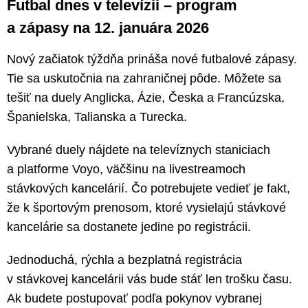
Futbal dnes v televízii – program
a zápasy na 12. januára 2026
Nový začiatok týždňa prináša nové futbalové zápasy.
Tie sa uskutočnia na zahraničnej pôde. Môžete sa
tešiť na duely Anglicka, Ázie, Česka a Francúzska,
Španielska, Talianska a Turecka.
Vybrané duely nájdete na televíznych staniciach
a platforme Voyo, väčšinu na livestreamoch
stávkových kancelárií. Čo potrebujete vedieť je fakt,
že k športovým prenosom, ktoré vysielajú stávkové
kancelárie sa dostanete jedine po registrácii.
Jednoduchá, rýchla a bezplatná registrácia
v stávkovej kancelárii vás bude stáť len trošku času.
Ak budete postupovať podľa pokynov vybranej