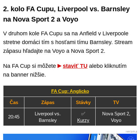
2. kolo FA Cupu, Liverpool vs. Barnsley
na Nova Sport 2 a Voyo
V druhom kole FA Cupu sa na Anfield v Liverpoole
stretne domáci tím s hosťami tímu Barnsley. Stream
zápasu hľadajte na Voyo a Nova Sport 2.
Na FA Cup si môžete
staviť TU
alebo kliknutím
na banner nižšie.
FA Cup: Anglicko
Čas
Zápas
Stávky
TV
Liverpool vs.
✅
Nova Sport 2,
20:45
Barnsley
Kurzy
Voyo