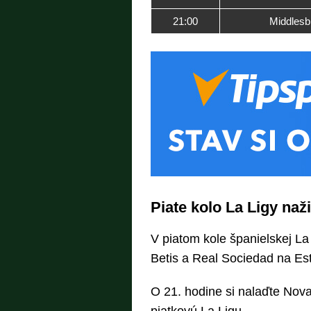
21:00
Middlesb
Piate kolo La Ligy naž
V piatom kole španielskej L
Betis a Real Sociedad na Est
O 21. hodine si nalaďte Nov
piatkovú La Ligu.