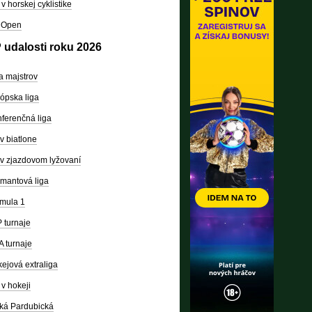
v horskej cyklistike
 Open
 udalosti roku 2026
a majstrov
ópska liga
ferenčná liga
v biatlone
v zjazdovom lyžovaní
mantová liga
mula 1
 turnaje
 turnaje
ejová extraliga
v hokeji
ká Pardubická