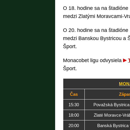
O 18. hodine sa na štadióne
medzi Zlatými Moravcami-Vrá
O 20. hodine sa na štadióne
medzi Banskou Bystricou a 
Šport.
Monacobet ligu odvysiela
Šport.
MONA
Čas
Zápa
15:30
Považská Bystrica
18:00
Zlaté Moravce-Vrábl
20:00
Banská Bystrica