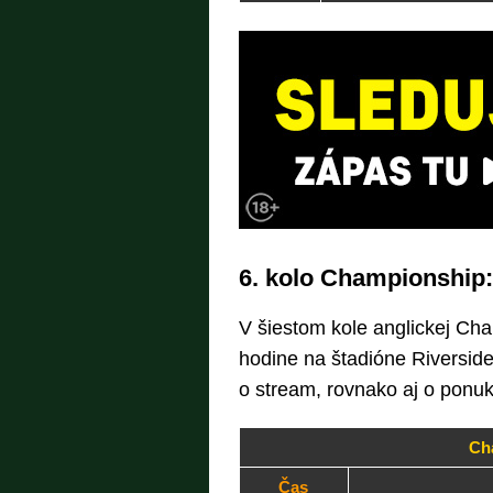
6. kolo Championship
V šiestom kole anglickej Ch
hodine na štadióne Riverside
o stream, rovnako aj o ponu
Ch
Čas