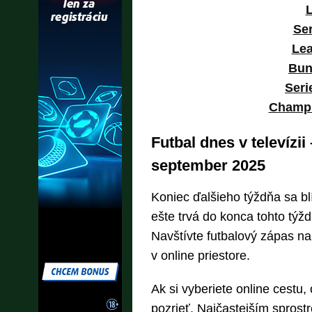
L
Ser
Le
Bun
Seri
Champi
Futbal dnes v televízi
september 2025
Koniec ďalšieho týždňa sa bl
ešte trvá do konca tohto týžd
Navštívte futbalový zápas na
v online priestore.
Ak si vyberiete online cestu
pozrieť. Najčastejším sprost