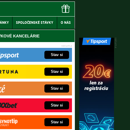
LÁNKY
SPOLOČENSKÉ STÁVKY
O NÁS
VKOVÉ KANCELÁRIE
Stav si
Stav si
Stav si
Stav si
Stav si