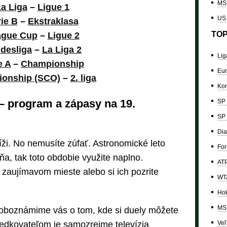
MS 
a Liga
–
Ligue 1
US
ie B
–
Ekstraklasa
TOP
ague Cup
–
Ligue 2
desliga
–
La Liga 2
Lig
e A
–
Championship
Eur
onship (SCO)
–
2. liga
Kon
i – program a zápasy na 19.
SP 
SP 
Dia
íži. No nemusíte zúfať. Astronomické leto
For
ňa, tak toto obdobie využite naplno.
ATP
 zaujímavom mieste alebo si ich pozrite
WTA
Hok
MS 
, oboznámime vás o tom, kde si duely môžete
redkovateľom je samozrejme televízia
Veľ