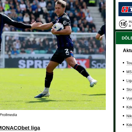
Ha
a 
DÔLE
Akt
Tou
MS
Lig
Slo
Vue
Kde
 Profimedia
Nik
Kde
MONACObet liga