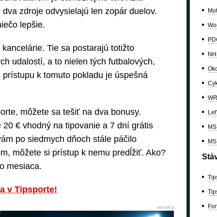
 dva zdroje odvysielajú len zopár duelov.
Mo
iečo lepšie.
Wor
PDC
kancelárie. Tie sa postarajú totižto
NH
ch udalostí, a to nielen tých futbalových,
Oko
 prístupu k tomuto pokladu je úspešná
Cyk
W
porte, môžete sa tešiť na dva bonusy.
Let
20 € vhodný na tipovanie a 7 dní grátis
MS 
 vám po siedmych dňoch stále páčilo
MS 
om, môžete si prístup k nemu predĺžiť. Ako?
Stá
do mesiaca.
Tip
sa v Tipsporte!
Tip
For