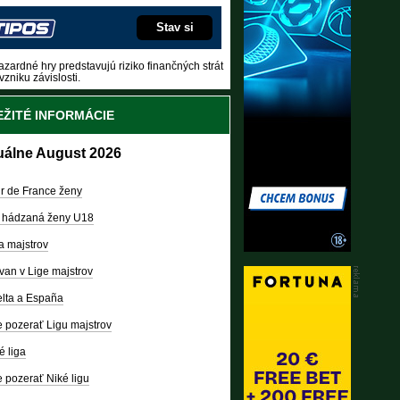
Stav si
zardné hry predstavujú riziko finančných strát
vzniku závislosti.
ŽITÉ INFORMÁCIE
uálne August 2026
r de France ženy
 hádzaná ženy U18
a majstrov
van v Lige majstrov
lta a España
 pozerať Ligu majstrov
é liga
 pozerať Niké ligu