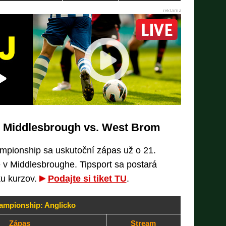
: Middlesbrough vs. West Brom
ampionship sa uskutoční zápas už o 21.
 v Middlesbroughe. Tipsport sa postará
ku kurzov.
Podajte si tiket TU
.
ampionship: Anglicko
Zápas
Stream