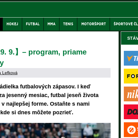
HOKEJ
FUTBAL
MMA
TENIS
MOTORŠPORT
ŠPORTOVÉ Č
STÁ
9. 9.】– program, priame
y
 Lefková
dielka futbalových zápasov. I keď
a jesenný mesiac, futbal jeseň života
 v najlepšej forme. Ostaňte s nami
 kde si dnes môžete pozrieť.