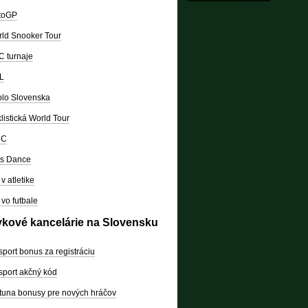
toGP
ld Snooker Tour
 turnaje
L
lo Slovenska
listická World Tour
RC
's Dance
v atletike
vo futbale
vkové kancelárie na Slovensku
sport bonus za registráciu
sport akčný kód
tuna bonusy pre nových hráčov