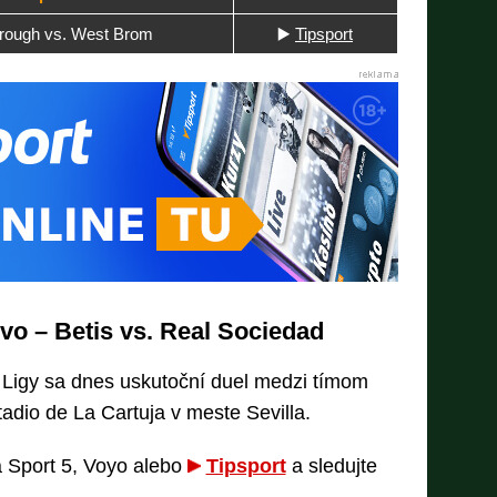
rough vs. West Brom
▶️
Tipsport
ivo – Betis vs. Real Sociedad
a Ligy sa dnes uskutoční duel medzi tímom
adio de La Cartuja v meste Sevilla.
a Sport 5, Voyo alebo
Tipsport
a sledujte