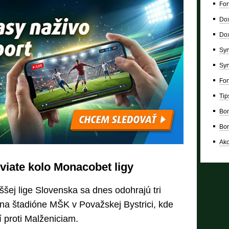
For
Dox
Dox
Syn
Syn
For
Tip
Bon
Bon
Ako
viate kolo Monacobet ligy
ššej lige Slovenska sa dnes odohrajú tri
na štadióne MŠK v Považskej Bystrici, kde
 proti Malženiciam.