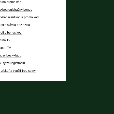
tuna promo kód
xbet registračný bonus
xbet skaut kód a promo kód
ottip stávka bez rizika
ottip bonus kód
tuna TV
sport TV
usy bez vkladu
usy za registráciu
 získať a využiť free spiny