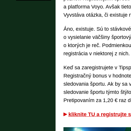
a platforma Voyo. Avšak tieto
Vyvstáva otázka, či existuje n
Áno, existuje. Sú to stávkové 
o vysielanie väčšiny športový
o ktorých je reč. Podmienkou
registrácia v niektorej z nich.
Keď sa zaregistrujete v Tips
Registračný bonus v hodnote 
sledovania športu. Ak by sa
sledovanie športu týmto štýl
Pretipovaním za 1,20 € raz 
kliknite TU a registrujte 