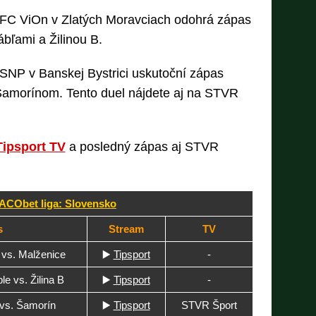
 FC ViOn v Zlatých Moravciach odohrá zápas
bľami a Žilinou B.
 SNP v Banskej Bystrici uskutoční zápas
Šamorínom. Tento duel nájdete aj na STVR
Tipsport TV
a posledný zápas aj STVR
CObet liga: Slovensko
s
Stream
TV
 vs. Malženice
▶️
Tipsport
-
e vs. Žilina B
▶️
Tipsport
-
 vs. Šamorín
▶️
Tipsport
STVR Šport