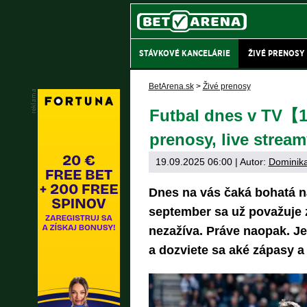
STÁVKOVÉ KANCELÁRIE
ŽIVÉ PRENOSY
BetArena.sk
>
Živé prenosy
Futbal dnes v TV【1
prenosy, live stream
19.09.2025 06:00
| Autor:
Dominika
Dnes na vás čaká bohatá ná
september sa už považuje z
nezažíva. Práve naopak. Je
a dozviete sa aké zápasy a