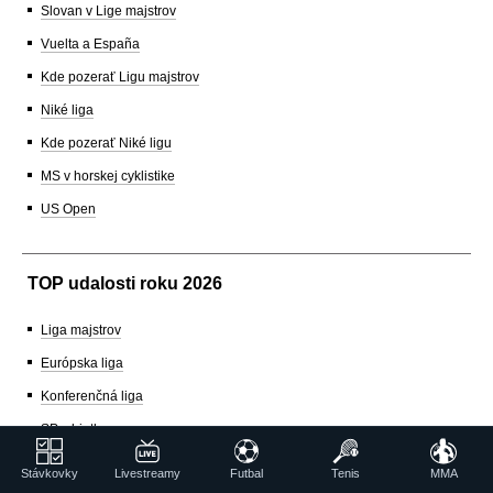
Slovan v Lige majstrov
Vuelta a España
Kde pozerať Ligu majstrov
Niké liga
Kde pozerať Niké ligu
MS v horskej cyklistike
US Open
TOP udalosti roku 2026
Liga majstrov
Európska liga
Konferenčná liga
SP v biatlone
SP v zjazdovom lyžovaní
Stávkovky
Livestreamy
Futbal
Tenis
MMA