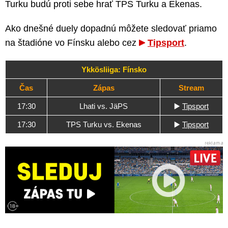
Turku budú proti sebe hrať TPS Turku a Ekenas.
Ako dnešné duely dopadnú môžete sledovať priamo
na štadióne vo Fínsku alebo cez
Tipsport
.
Ykkösliiga: Fínsko
Čas
Zápas
Stream
17:30
Lhati vs. JäPS
▶️
Tipsport
17:30
TPS Turku vs. Ekenas
▶️
Tipsport