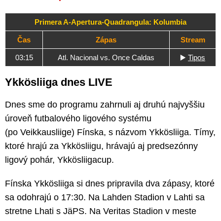
Primera A-Apertura-Quadrangula: Kolumbia
Čas
Zápas
Stream
03:15
Atl. Nacional vs. Once Caldas
▶️
Tipos
Ykkösliiga dnes LIVE
Dnes sme do programu zahrnuli aj druhú najvyššiu
úroveň futbalového ligového systému
(po Veikkausliige) Fínska, s názvom Ykkösliiga. Tímy,
ktoré hrajú za Ykkösliigu, hrávajú aj predsezónny
ligový pohár, Ykkösliigacup.
Fínska Ykkösliiga si dnes pripravila dva zápasy, ktoré
sa odohrajú o 17:30. Na Lahden Stadion v Lahti sa
stretne Lhati s JäPS. Na Veritas Stadion v meste