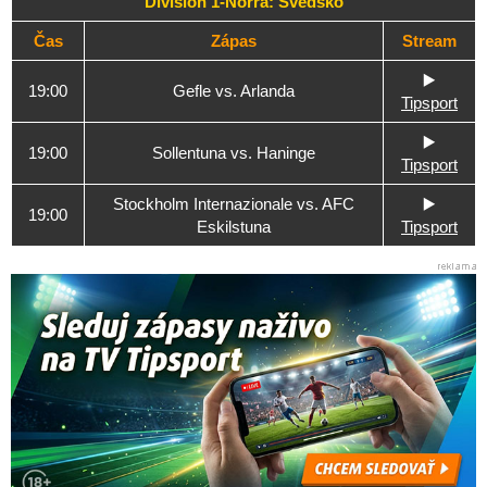
Division 1-Norra: Švédsko
Čas
Zápas
Stream
▶️
19:00
Gefle vs. Arlanda
Tipsport
▶️
19:00
Sollentuna vs. Haninge
Tipsport
Stockholm Internazionale vs. AFC
▶️
19:00
Eskilstuna
Tipsport