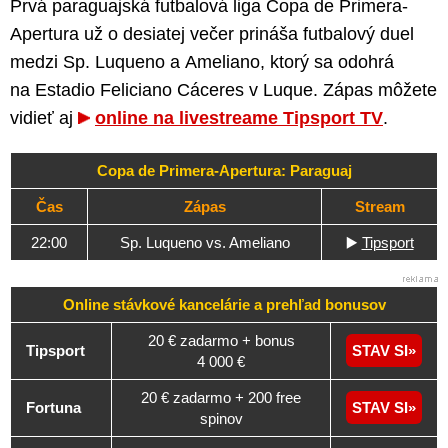
Prvá paraguajská futbalová liga Copa de Primera-
Apertura už o desiatej večer prináša futbalový duel
medzi Sp. Luqueno a Ameliano, ktorý sa odohrá
na Estadio Feliciano Cáceres v Luque. Zápas môžete
vidieť aj
online na livestreame Tipsport TV
.
Copa de Primera-Apertura: Paraguaj
Čas
Zápas
Stream
22:00
Sp. Luqueno vs. Ameliano
▶️
Tipsport
Online stávkové kancelárie a
prehľad
bonusov
20 € zadarmo + bonus
Tipsport
STAV SI
4 000 €
20 € zadarmo + 200 free
Fortuna
STAV SI
spinov