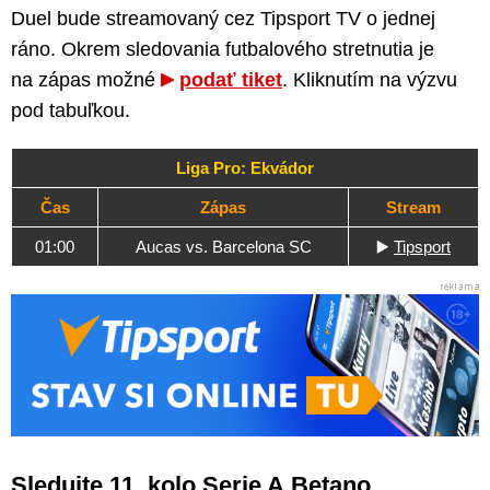
Duel bude streamovaný cez Tipsport TV o jednej
ráno. Okrem sledovania futbalového stretnutia je
na zápas možné
podať tiket
. Kliknutím na výzvu
pod tabuľkou.
Liga Pro: Ekvádor
Čas
Zápas
Stream
01:00
Aucas vs. Barcelona SC
▶️
Tipsport
Sledujte 11. kolo Serie A Betano