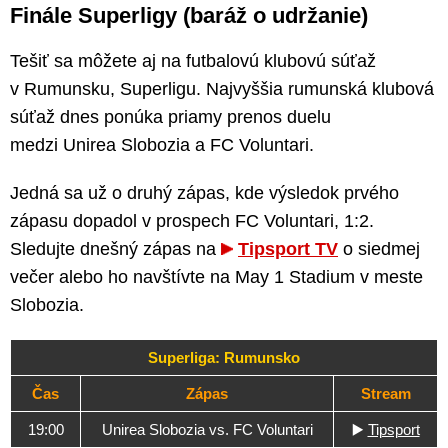
Finále Superligy (baráž o udržanie)
Tešiť sa môžete aj na futbalovú klubovú súťaž
v Rumunsku, Superligu. Najvyššia rumunská klubová
súťaž dnes ponúka priamy prenos duelu
medzi Unirea Slobozia a FC Voluntari.
Jedná sa už o druhý zápas, kde výsledok prvého
zápasu dopadol v prospech FC Voluntari, 1:2.
Sledujte dnešný zápas na
Tipsport TV
o siedmej
večer alebo ho navštívte na May 1 Stadium v meste
Slobozia.
Superliga: Rumunsko
Čas
Zápas
Stream
19:00
Unirea Slobozia vs. FC Voluntari
▶️
Tipsport