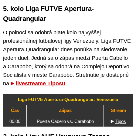
5. kolo Liga FUTVE Apertura-
Quadrangular
O polnoci sa odohrá piate kolo najvyššej
profesionálnej futbalovej ligy Venezuely. Liga FUTVE
Apertura-Quadrangular dnes ponúka na sledovanie
jeden duel. Jedná sa o zápas medzi Puerta Cabello
a Carabobo, ktorý sa odohrá na Complejo Deportivo
Socialista v meste Carabobo. Stretnutie je dostupné
na
livestreame Tiposu
.
Liga FUTVE Apertura-Quadrangular: Venezuela
Čas
Zápas
Stream
00:00
Puerta Cabello vs. Carabobo
▶️
Tipos