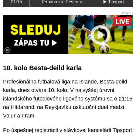
21:15
Ternana vs. Pescara
▶️
Tipsport
10. kolo Besta-deild karla
Profesionálna futbalová liga na Islande, Besta-deild
karla, dnes otvára 10. kolo. V najvyššej úrovni
islandského futbalového ligového systému sa o 21:15
na Hlídarendi na Reykjavíku uskutoční duel medzi
Valur a Fram.
Po úspešnej registrácii v stávkovej kancelárii
Tipsport