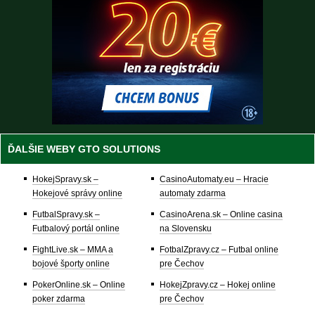
ĎALŠIE WEBY GTO SOLUTIONS
HokejSpravy.sk –
CasinoAutomaty.eu – Hracie
Hokejové správy online
automaty zdarma
FutbalSpravy.sk –
CasinoArena.sk – Online casina
Futbalový portál online
na Slovensku
FightLive.sk – MMA a
FotbalZpravy.cz – Futbal online
bojové športy online
pre Čechov
PokerOnline.sk – Online
HokejZpravy.cz – Hokej online
poker zdarma
pre Čechov