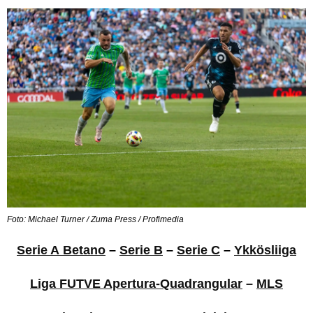
Foto: Michael Turner / Zuma Press / Profimedia
Serie A Betano
–
Serie B
–
Serie C
–
Ykkösliiga
Liga FUTVE Apertura-Quadrangular
–
MLS