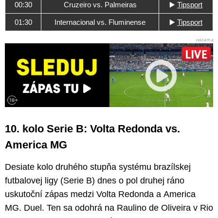
00:30
Cruzeiro vs. Palmeiras
▶️
Tipsport
01:30
Internacional vs. Fluminense
▶️
Tipsport
10. kolo Serie B: Volta Redonda vs.
America MG
Desiate kolo druhého stupňa systému brazílskej
futbalovej ligy (Serie B) dnes o pol druhej ráno
uskutoční zápas medzi Volta Redonda a America
MG. Duel. Ten sa odohrá na Raulino de Oliveira v Rio