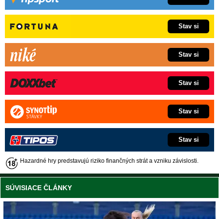
Stav si
Stav si
Stav si
Stav si
Stav si
Hazardné hry predstavujú riziko finančných strát a vzniku závislosti.
SÚVISIACE ČLÁNKY