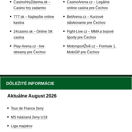
CasinoHryZdarma.sk –
CasinoArena.cz – Legálne
Casino hry zadarmo
online casina pre Čechov
777.sk – Najlepšie online
BetArena.cz – Kurzové
kasína
stávkovanie pre Čechov
24casino.sk – Online SK
Fight-Live.cz – MMA a bojové
casina
športy pre Čechov
Play-Arena.cz - live
MotorsportŽivě.cz – Formule 1,
streamy pre Čechov
MotoGP pre Čechov
DÔLEŽITÉ INFORMÁCIE
Aktuálne August 2026
Tour de France ženy
MS hádzaná ženy U18
Liga majstrov