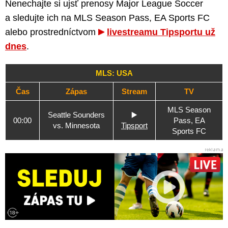
Nenechajte si ujsť prenosy Major League Soccer
a sledujte ich na MLS Season Pass, EA Sports FC
alebo prostredníctvom
livestreamu Tipsportu už
dnes
.
MLS: USA
Čas
Zápas
Stream
TV
MLS Season
Seattle Sounders
▶️
00:00
Pass, EA
vs. Minnesota
Tipsport
Sports FC