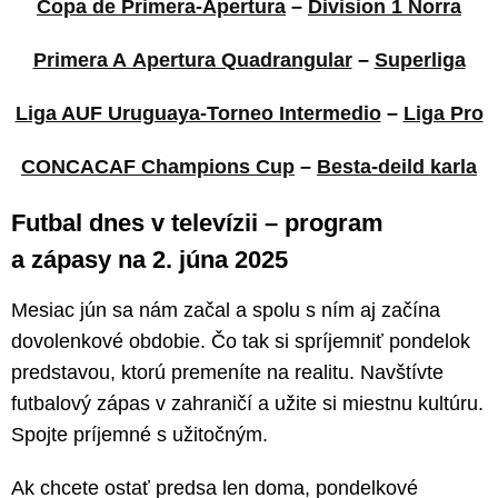
Copa de Primera-Apertura
–
Division 1 Norra
Primera A Apertura Quadrangular
–
Superliga
Liga AUF Uruguaya-Torneo Intermedio
–
Liga Pro
CONCACAF Champions Cup
–
Besta-deild karla
Futbal dnes v televízii – program
a zápasy na 2. júna 2025
Mesiac jún sa nám začal a spolu s ním aj začína
dovolenkové obdobie. Čo tak si spríjemniť pondelok
predstavou, ktorú premeníte na realitu. Navštívte
futbalový zápas v zahraničí a užite si miestnu kultúru.
Spojte príjemné s užitočným.
Ak chcete ostať predsa len doma, pondelkové