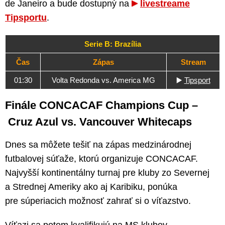
de Janeiro a bude dostupný na
livestreame
Tipsportu
.
Serie B: Brazília
Čas
Zápas
Stream
01:30
Volta Redonda vs. America MG
▶️
Tipsport
Finále CONCACAF Champions Cup –
Cruz Azul vs. Vancouver Whitecaps
Dnes sa môžete tešiť na zápas medzinárodnej
futbalovej súťaže, ktorú organizuje CONCACAF.
Najvyšší kontinentálny turnaj pre kluby zo Severnej
a Strednej Ameriky ako aj Karibiku, ponúka
pre súperiacich možnosť zahrať si o víťazstvo.