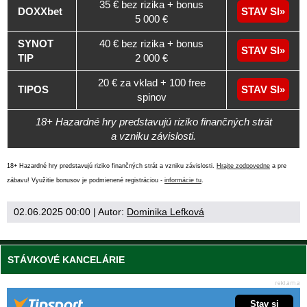
35 € bez rizika + bonus
DOXXbet
STAV SI
5 000 €
SYNOT
40 € bez rizika + bonus
STAV SI
TIP
2 000 €
20 € za vklad + 100 free
TIPOS
STAV SI
spinov
18+ Hazardné hry predstavujú riziko finančných strát
a vzniku závislosti.
18+ Hazardné hry predstavujú riziko finančných strát a vzniku závislosti.
Hrajte zodpovedne
a pre
zábavu! Využitie bonusov je podmienené registráciou -
informácie tu
.
02.06.2025 00:00
| Autor:
Dominika Lefková
STÁVKOVÉ KANCELÁRIE
Stav si