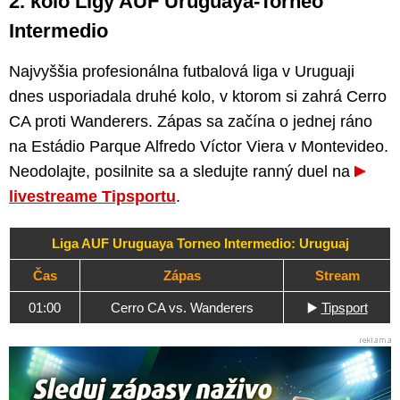
2. kolo Ligy AUF Uruguaya-Torneo
Intermedio
Najvyššia profesionálna futbalová liga v Uruguaji
dnes usporiadala druhé kolo, v ktorom si zahrá Cerro
CA proti Wanderers. Zápas sa začína o jednej ráno
na Estádio Parque Alfredo Víctor Viera v Montevideo.
Neodolajte, posilnite sa a sledujte ranný duel na
livestreame Tipsportu
.
Liga AUF Uruguaya Torneo Intermedio: Uruguaj
Čas
Zápas
Stream
01:00
Cerro CA vs. Wanderers
▶️
Tipsport