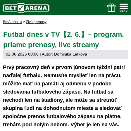
BetArena.sk
>
Živé prenosy
Futbal dnes v TV【2. 6.】– program,
priame prenosy, live streamy
02.06.2025 00:00
| Autor:
Dominika Lefková
Prvý pracovný deň v prvom júnovom týždni patrí
naďalej futbalu. Nemusíte myslieť len na prácu,
môžete mať na pamäti aj odmenu v podobe
sledovania futbalového zápasu. Na futbal sa
nechodí len na štadióny, ale môže sa stretnúť
skupina ľudí na dohodnutom mieste a sledovať
spoločne prenos futbalového zápasu na plátne,
trebárs pod holým nebom. Výber je len na vás.