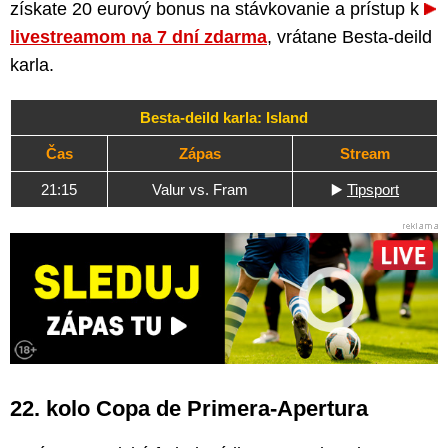
získate 20 eurový bonus na stávkovanie a prístup k
livestreamom na 7 dní zdarma
, vrátane Besta-deild
karla.
Besta-deild karla: Island
Čas
Zápas
Stream
21:15
Valur vs. Fram
▶️
Tipsport
22. kolo Copa de Primera-Apertura