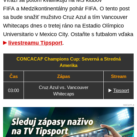
Víťazi sa potom kvalifikujú na MS klubov
FIFA a Medzikontinentálny pohár FIFA. O tento post
sa bude snažiť mužstvo Cruz Azul a tím Vancouver
Whitecaps dnes o tretej ráno na Estadio Olímpico
Universitario v Mexico City. Ostaňte s futbalom vďaka
livestreamu Tipsport
.
CONCACAF Champions Cup: Severná a Stredná
Amerika
Čas
Zápas
Stream
Cruz Azul vs. Vancouver
03:00
▶️
Tipsport
Whitecaps