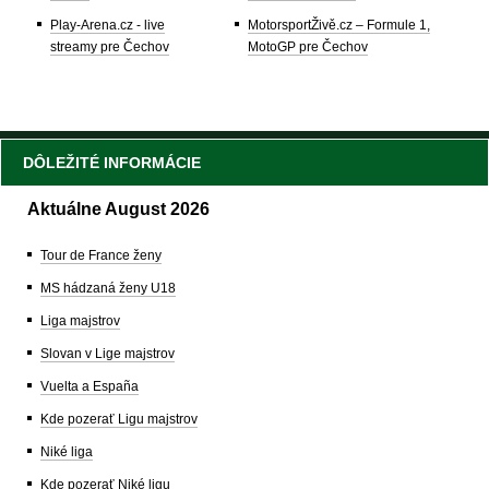
Play-Arena.cz - live
MotorsportŽivě.cz – Formule 1,
streamy pre Čechov
MotoGP pre Čechov
DÔLEŽITÉ INFORMÁCIE
Aktuálne August 2026
Tour de France ženy
MS hádzaná ženy U18
Liga majstrov
Slovan v Lige majstrov
Vuelta a España
Kde pozerať Ligu majstrov
Niké liga
Kde pozerať Niké ligu