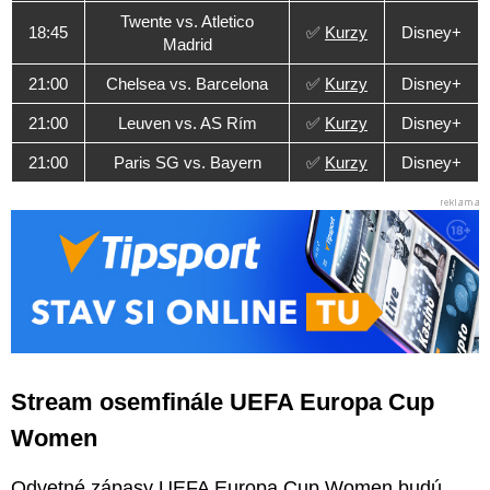
Twente vs. Atletico
18:45
✅
Kurzy
Disney+
Madrid
21:00
Chelsea vs. Barcelona
✅
Kurzy
Disney+
21:00
Leuven vs. AS Rím
✅
Kurzy
Disney+
21:00
Paris SG vs. Bayern
✅
Kurzy
Disney+
Stream osemfinále UEFA Europa Cup
Women
Odvetné zápasy UEFA Europa Cup Women budú