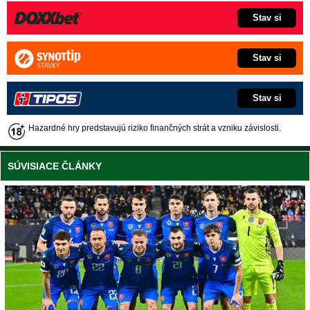
Stav si
Stav si
Stav si
Hazardné hry predstavujú riziko finančných strát a vzniku závislosti.
SÚVISIACE ČLÁNKY