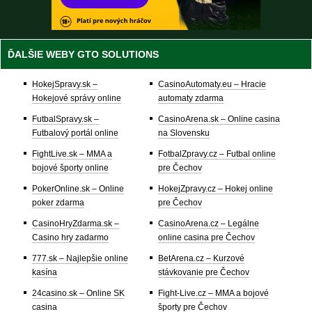
ĎALŠIE WEBY GTO SOLUTIONS
HokejSpravy.sk –
CasinoAutomaty.eu – Hracie
Hokejové správy online
automaty zdarma
FutbalSpravy.sk –
CasinoArena.sk – Online casina
Futbalový portál online
na Slovensku
FightLive.sk – MMA a
FotbalZpravy.cz – Futbal online
bojové športy online
pre Čechov
PokerOnline.sk – Online
HokejZpravy.cz – Hokej online
poker zdarma
pre Čechov
CasinoHryZdarma.sk –
CasinoArena.cz – Legálne
Casino hry zadarmo
online casina pre Čechov
777.sk – Najlepšie online
BetArena.cz – Kurzové
kasína
stávkovanie pre Čechov
24casino.sk – Online SK
Fight-Live.cz – MMA a bojové
casina
športy pre Čechov