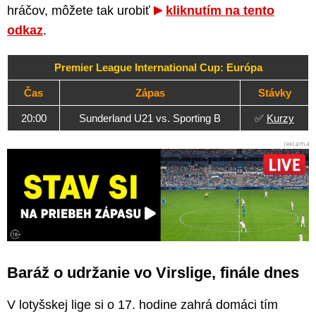
hráčov, môžete tak urobiť
kliknutím na tento
odkaz
.
Premier League International Cup: Európa
Čas
Zápas
Stávky
20:00
Sunderland U21 vs. Sporting B
✅
Kurzy
Baráž o udržanie vo Virslige, finále dnes
V lotyšskej lige si o 17. hodine zahrá domáci tím