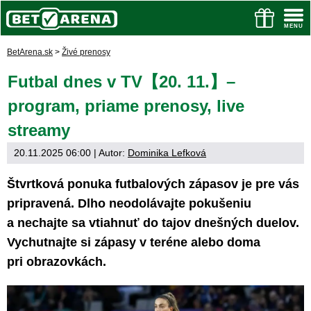
BetArena.sk
>
Živé prenosy
Futbal dnes v TV【20. 11.】–
program, priame prenosy, live
streamy
20.11.2025 06:00
| Autor:
Dominika Lefková
Štvrtková ponuka futbalových zápasov je pre vás
pripravená. Dlho neodolávajte pokušeniu
a nechajte sa vtiahnuť do tajov dnešných duelov.
Vychutnajte si zápasy v teréne alebo doma
pri obrazovkách.