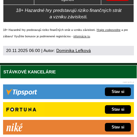
18+ Hazardné hry predstavujú riziko finančných strát
a vzniku závislosti.
18+ Hazardné hry predstavujú riziko finančných strát a vzniku závislosti.
Hrajte zodpovedne
a pre
zábavu! Využitie bonusov je podmienené registráciou -
informácie tu
.
20.11.2025 06:00
| Autor:
Dominika Lefková
STÁVKOVÉ KANCELÁRIE
Stav si
Stav si
Stav si