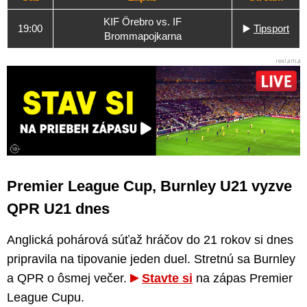
KIF Örebro vs. IF
19:00
▶️
Tipsport
Brommapojkarna
Premier League Cup, Burnley U21 vyzve
QPR U21 dnes
Anglická pohárová súťaž hráčov do 21 rokov si dnes
pripravila na tipovanie jeden duel. Stretnú sa Burnley
a QPR o ôsmej večer.
Stavte si
na zápas Premier
League Cupu.