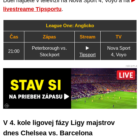
Duel nájdete v televízii na Nova Sport 4, Voyo a na
livestreame Tipsportu
.
League One: Anglicko
Čas
Zápas
Stream
TV
Peterborough vs.
▶️
Nova Sport
21:00
Stockport
Tipsport
4, Voyo
V 4. kole ligovej fázy Ligy majstrov
dnes Chelsea vs. Barcelona