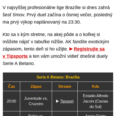
V najvyššej profesionálne lige Brazílie si dnes zahrá
šesť tímov. Prvý duel začína o ôsmej večer, posledný
ma prvý výkop naplánovaný na 23:30.
Kto sa s kým stretne, na akej pôde a o koľkej si
môžete nájsť v tabuľke nižšie. AK fandíte exotickým
zápasom, tento deň si ho užijte.
Registrujte sa
v Tipsporte
a ten vám umožní vidieť dnešné duely
Serie A Betano.
Serie A Betano: Brazília
Čas
Zápas
Stream
Kde
Estadio Alfredo
Juventude vs.
20:00
▶️
Tipsport
Jaconi (Caxias
Cruzeiro
do Sul)
Bahia vs.
Arena Fonte