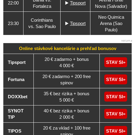
22:00
▶️
Tipsport
Fortaleza
Nova (Salvador)
Neo Quimica
Corinthians
23:30
▶️
Tipsport
Arena (Sao
vs. Sao Paulo
Paulo)
Online stávkové kancelárie a
prehľad
bonusov
20 € zadarmo + bonus
Tipsport
STAV SI
4 000 €
20 € zadarmo + 200 free
Fortuna
STAV SI
spinov
35 € bez rizika + bonus
DOXXbet
STAV SI
5 000 €
SYNOT
40 € bez rizika + bonus
STAV SI
TIP
2 000 €
20 € za vklad + 100 free
TIPOS
STAV SI
spinov