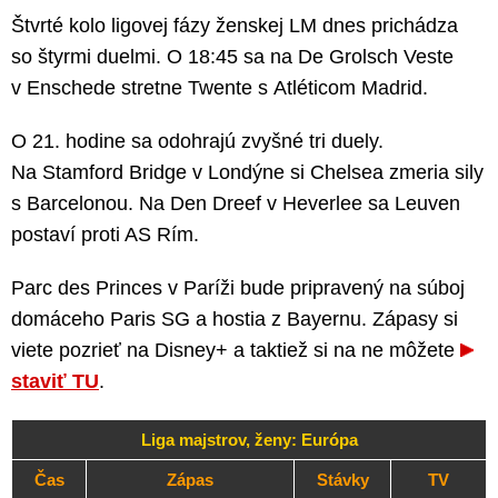
Štvrté kolo ligovej fázy ženskej LM dnes prichádza
so štyrmi duelmi. O 18:45 sa na De Grolsch Veste
v Enschede stretne Twente s Atléticom Madrid.
O 21. hodine sa odohrajú zvyšné tri duely.
Na Stamford Bridge v Londýne si Chelsea zmeria sily
s Barcelonou. Na Den Dreef v Heverlee sa Leuven
postaví proti AS Rím.
Parc des Princes v Paríži bude pripravený na súboj
domáceho Paris SG a hostia z Bayernu. Zápasy si
viete pozrieť na Disney+ a taktiež si na ne môžete
staviť TU
.
Liga majstrov, ženy: Európa
Čas
Zápas
Stávky
TV