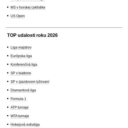
MS v horskej cyklistike
US Open
TOP udalosti roku 2026
Liga majstrov
Európska liga
Konferenčná liga
SP v biatlone
SP v zjazdovom lyžovaní
Diamantová liga
Formula 1
ATP turnaje
WTA turnaje
Hokejová extraliga