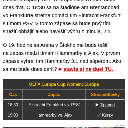
dnes dva. O 18:30 sa na štadióne am Brentanobad
vo Frankfurte stretne domáci tím Eintracht Frankfurt
s tímom PSV. V tomto zápase sa bude prvý tím
snažiť obhájiť alebo navýšiť výhru z minula, 2:1.
O 19. hodine sa Arena v Štokholme bude tešiť
na zápas medzi tímami Hammarby a Ajax. V prvom
zápase vyhral tím Hammarby 3:1 nad súperom. Ako
sa mu bude dnes dariť?
stavte si na duel TU
.
UEFA Europa Cup Women: Európa
Čas
Zápas
Stream/Stávky
18:30
Eintracht Frankfurt vs. PSV
▶️
Tipsport
19:00
Hammarby vs. Ajax
✅
Kurzy