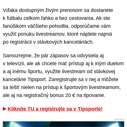
Vďaka dostupným živým prenosom sa dostanete
k futbalu celkom ľahko a bez cestovania. Ak ste
fanúšikom väčšieho pohodlia, odporúčame vám
využiť ponuku livestreamov, ktoré nájdete najmä
po registrácii v stávkových kanceláriách.
Samozrejme, že pár zápasov sa odvysiela aj
v televízii, ale ak chcete mať prístup aj k iným duelom
a aj inému športu, využite livestream od stávkovej
kancelárie Tipsport. Zaregistrujte sa v nej a môžete
sa tešiť nielen na prístup k športovým livestreamom,
ale aj na registračný bonus 20 € na tipovanie.
Kliknite TU a registrujte sa v Tipsporte!