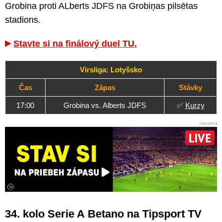
Grobina proti ALberts JDFS na Grobiņas pilsētas
stadions.
Stavte si na finálový duel TU.
Virsliga: Lotyšsko
Čas
Zápas
Stávky
17:00
Grobina vs. Alberts JDFS
✅
Kurzy
34. kolo Serie A Betano na Tipsport TV