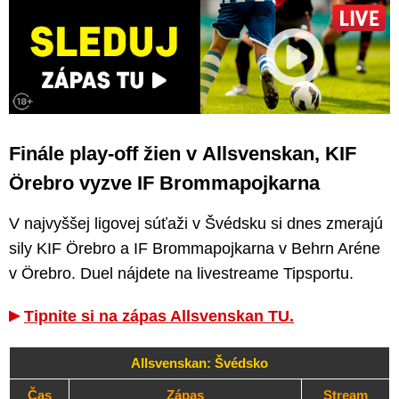
Finále play-off žien v Allsvenskan, KIF
Örebro vyzve IF Brommapojkarna
V najvyššej ligovej súťaži v Švédsku si dnes zmerajú
sily KIF Örebro a IF Brommapojkarna v Behrn Aréne
v Örebro. Duel nájdete na livestreame Tipsportu.
Tipnite si na zápas Allsvenskan TU.
Allsvenskan: Švédsko
Čas
Zápas
Stream