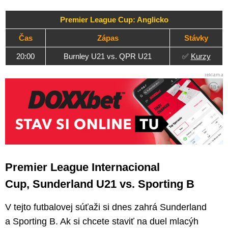
Premier League Cup: Anglicko
Čas
Zápas
Stávky
20:00
Burnley U21 vs. QPR U21
✅
Kurzy
Premier League Internacional
Cup, Sunderland U21 vs. Sporting B
V tejto futbalovej súťaži si dnes zahrá Sunderland
a Sporting B. Ak si chcete staviť na duel mlacýh