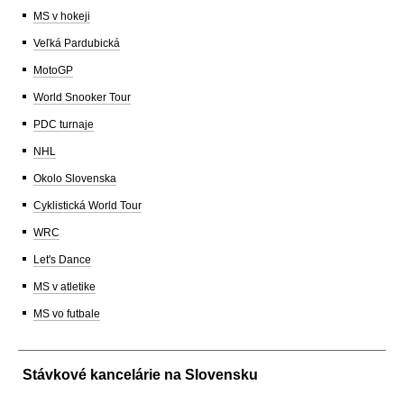
MS v hokeji
Veľká Pardubická
MotoGP
World Snooker Tour
PDC turnaje
NHL
Okolo Slovenska
Cyklistická World Tour
WRC
Let's Dance
MS v atletike
MS vo futbale
Stávkové kancelárie na Slovensku